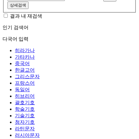
상세검색
결과 내 재검색
인기 검색어
다국어 입력
히라가나
가타카나
중국어
한글고어
그리스문자
프랑스어
독일어
히브리어
괄호기호
학술기호
기술기호
첨자기호
라틴문자
러시아문자