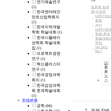
연기예술연구
(1)
임준묵
,
임준
한국엔터테인
원
,
이성준
대한산업
먼트산업학회지
학회
(1)
2012
한국지역개발
대한산업
학회 학술대회
(1)
학회 춘계
한국시뮬레이
학술대회
션학회 학술대회
문집
Vol.2012
집
(1)
No.5
프로젝트경영
연구
(1)
혁신클러스터
원
연구
(1)
문
한국경영과학
보
회지
(1)
기
한국감성과학
회 춘계학술대회
(1)
주제분류
공학
(66)
6
우편 집배