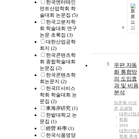
한국엔터테인
먼트산업학회 학
원
술대회 논문집
(5)
문
한국고분자학
보
기
회 학술대회 연구
논문 초록집
(3)
대한산업공학
회지
(2)
한국콘텐츠학
회 종합학술대회
3
우편 자동
논문집
(2)
화 통합망
한국콘텐츠학
의 도입효
회논문지
(2)
과 및 비용
한국IT서비스
분석
학회 학술대회 논
문집
(2)
임준묵
,
이성
東海岸硏究
(1)
준
,
김광명
대한산업
한밭대학교 논
학회
문집
(1)
2010
經營 科學
(1)
대한산업
한국식품영양
학회 춘계