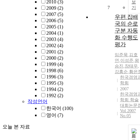
2010
(3)
보
7
2009
(2)
기
2007
(5)
우편 집배
2006
(5)
국의 순로
2005
(1)
구분 자동
2004
(1)
화 수행도
2003
(4)
평가
2002
(4)
2001
(2)
임준묵
,
김호
2000
(2)
연
,
이성준
,
왕
1999
(4)
승진
,
장태우
,
1998
(6)
강홍순
,
황은
1996
(3)
한국경영
1995
(3)
학회
1994
(2)
2007
한국경영
1992
(2)
학회 학술
작성언어
대회논문
한국어
(100)
Vol.2007
영어
(7)
No.05
오늘 본 자료
원