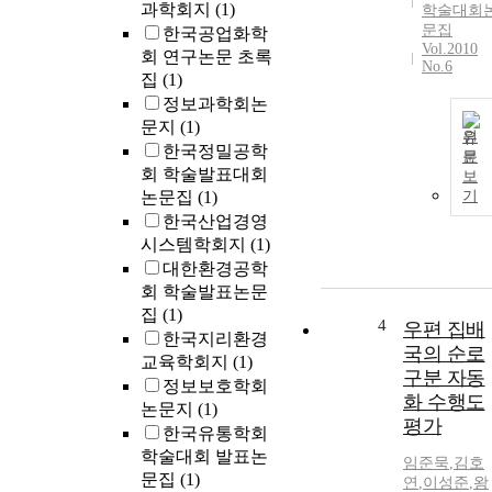
과학회지
(1)
학술대회
문집
한국공업화학
Vol.2010
회 연구논문 초록
No.6
집
(1)
정보과학회논
문지
(1)
원
한국정밀공학
문
회 학술발표대회
보
논문집
(1)
기
한국산업경영
시스템학회지
(1)
대한환경공학
회 학술발표논문
집
(1)
4
우편 집배
한국지리환경
국의 순로
교육학회지
(1)
구분 자동
정보보호학회
화 수행도
논문지
(1)
평가
한국유통학회
학술대회 발표논
임준묵
,
김호
문집
(1)
연
,
이성준
,
왕