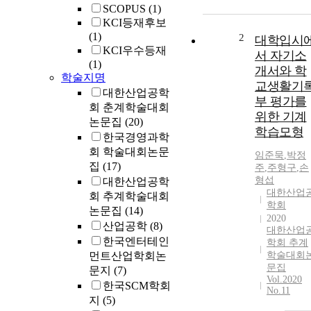
SCOPUS
(1)
KCI등재후보
(1)
2
대학입시
KCI우수등재
서 자기소
(1)
개서와 학
학술지명
교생활기
대한산업공학
부 평가를
회 춘계학술대회
위한 기계
논문집
(20)
학습모형
한국경영과학
회 학술대회논문
임준묵
,
박정
집
(17)
주
,
주형구
,
손
형섭
대한산업공학
대한산업
회 추계학술대회
학회
논문집
(14)
2020
산업공학
(8)
대한산업
한국엔터테인
학회 추계
먼트산업학회논
학술대회
문집
문지
(7)
Vol.2020
한국SCM학회
No.11
지
(5)