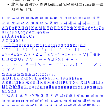
北京 을 입력하시려면
beijing
을 입력하시고 space를 누르
시면 됩니다.
ㅥ
ㅦ
ㅧ
ㅨ
ㅩ
ㅪ
ㅫ
ㅬ
ㅭ
ㅮ
ㅯ
ㅰ
ㅱ
ㅲ
ㅳ
ㅴ
ㅵ
ㅶ
ㅷ
ㅸ
ㅹ
ㅺ
ㅻ
ㅼ
ㅽ
ㅾ
ㅿ
ㆀ
ㆁ
ㆂ
ㆃ
ㆄ
ㆅ
ㆆ
ㆇ
ㆈ
ㆉ
ㆊ
ㆋ
ㆌ
ㆍ
ㆎ
Α
Β
Γ
Δ
Ε
Ζ
Η
Θ
Ι
Κ
Λ
Μ
Ν
Ξ
Ο
Π
Ρ
Σ
Τ
Υ
Φ
Χ
Ψ
Ω
α
β
γ
δ
ε
ζ
η
θ
ι
κ
λ
μ
ν
ξ
ο
π
ρ
σ
τ
υ
φ
χ
ψ
ω
á
à
Á
À
é
è
É
È
ç
Ç
ê
Ä
Ö
Ü
ä
ö
ü
ß
ְ
ֳ
ֲ
ֱ
ָ
ַ
ֵ
ֶ
ִ
ֹ
ּ
ֻ
ׂ
ׁ
ּ
ב
ה
נ
מ
צ
ת
ץ
ש
ד
ג
כ
ע
י
ח
ל
ך
ף
ק
ר
א
ט
ו
ן
ם
פ
‘
’
“
”
〔
〕
〈
〉
「
」
『
』
【
】
＂
（
）
［
］
｛
｝
±
×
÷
≠
≤
≥
∞
∴
♂
♀
∠
⊥
⌒
∂
∇
≡
≒
≪
≫
√
∽
∝
∵
∫
∬
∈
∋
⊆
⊇
⊂
⊃
∪
∩
∧
∨
￢
⇒
⇔
∀
∃
∮
∑
∏
＋
－
＜
＝
＞
、
。
·
‥
…
¨
〃
―
∥
＼
∼
´
～
ˇ
˘
˝
˚
˙
¸
˛
¡
¿
ː
！
＇
，
．
／
：
；
？
＾
＿
｀
｜
½
⅓
⅔
¼
¾
⅛
⅜
⅝
⅞
¹
²
³
⁴
ⁿ
₁
₂
₃
₄
Æ
Ð
Ħ
Ĳ
Ł
Ø
Œ
Þ
Ŧ
Ŋ
æ
đ
ð
ħ
ı
ĳ
ĸ
ŀ
ł
ø
œ
ß
þ
ŧ
ŋ
ŉ
А
Б
В
Г
Д
Е
Ё
Ж
З
И
Й
К
Л
М
Н
О
П
Р
С
Т
У
Ф
Х
Ц
Ч
Ш
Щ
Ъ
Ы
Ь
Э
Ю
Я
а
б
в
г
д
е
ё
ж
з
и
й
к
л
м
н
о
п
р
с
т
у
ф
х
ц
ч
ш
щ
ъ
ы
ь
э
ю
я
′
″
℃
Å
￠
￡
￥
¤
℉
‰
＄
％
Ｆ
￦
㎕
㎖
㎗
ℓ
㎘
㏄
㎣
㎤
㎥
㎦
㎙
㎚
㎛
㎜
㎝
㎞
㎟
㎠
㎡
㎢
㏊
㎍
㎎
㎏
㏏
㎈
㎉
㏈
㎧
㎨
㎰
㎱
㎲
㎳
㎴
㎵
㎶
㎷
㎸
㎹
㎀
㎁
㎂
㎃
㎄
㎺
㎻
㎽
㎾
㎿
㎐
㎑