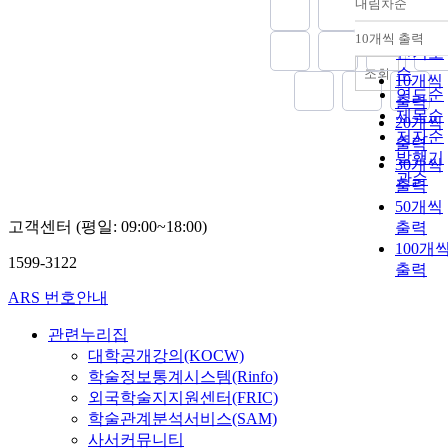
내림차순
정확도
순
10개씩 출력
내림차
인기도
순
조회
10개씩
연도순
출력
제목순
20개씩
저자순
출력
발행기
30개씩
관순
출력
50개씩
고객센터 (평일: 09:00~18:00)
출력
100개
1599-3122
출력
ARS 번호안내
관련누리집
대학공개강의(KOCW)
학술정보통계시스템(Rinfo)
외국학술지지원센터(FRIC)
학술관계분석서비스(SAM)
사서커뮤니티