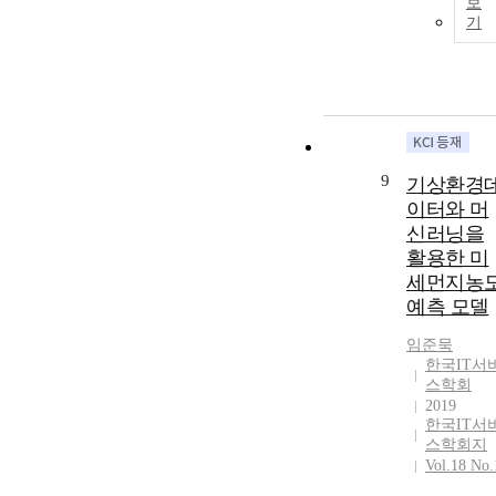
보
기
9
기상환경
이터와 머
신러닝을
활용한 미
세먼지농
예측 모델
임준묵
한국IT서
스학회
2019
한국IT서
스학회지
Vol.18 No.