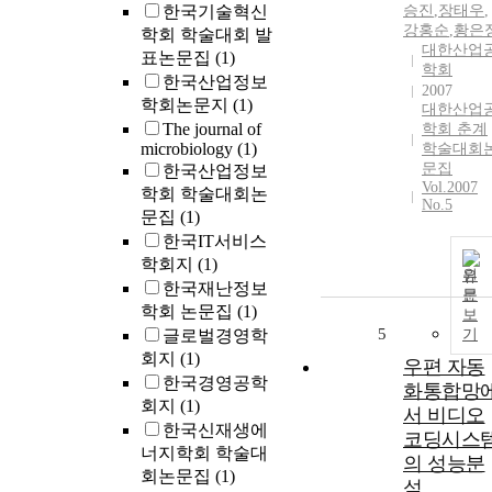
한국기술혁신
승진
,
장태우
,
강홍순
,
황은
학회 학술대회 발
대한산업
표논문집
(1)
학회
한국산업정보
2007
학회논문지
(1)
대한산업
The journal of
학회 춘계
microbiology
(1)
학술대회
문집
한국산업정보
Vol.2007
학회 학술대회논
No.5
문집
(1)
한국IT서비스
학회지
(1)
원
한국재난정보
문
학회 논문집
(1)
보
5
글로벌경영학
기
회지
(1)
우편 자동
한국경영공학
화통합망
회지
(1)
서 비디오
한국신재생에
코딩시스
너지학회 학술대
의 성능분
회논문집
(1)
석