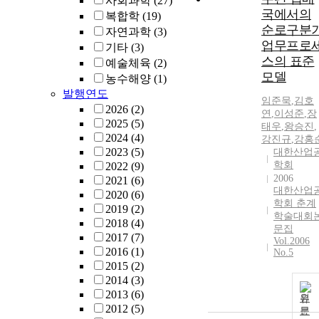
사회과학
(27)
국에서의
복합학
(19)
순로구분
자연과학
(3)
업무프로
기타
(3)
스의 표준
예술체육
(2)
모델
농수해양
(1)
발행연도
임준묵
,
김호
2026
(2)
연
,
이성준
,
장
2025
(5)
태우
,
왕승진
,
2024
(4)
강진규
,
강홍
2023
(5)
대한산업
학회
2022
(9)
2006
2021
(6)
대한산업
2020
(6)
학회 춘계
2019
(2)
학술대회
2018
(4)
문집
2017
(7)
Vol.2006
2016
(1)
No.5
2015
(2)
2014
(3)
2013
(6)
원
2012
(5)
문