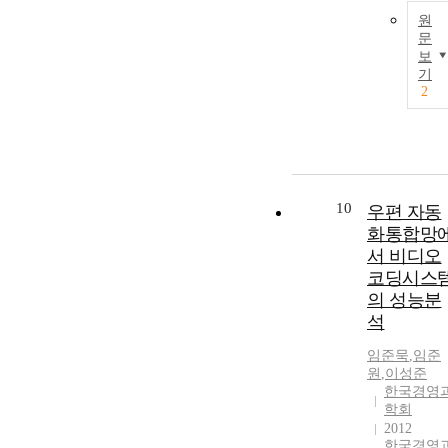
원
문
보
기
2
10
우편 자동
화통합망
서 비디오
코딩시스
의 성능분
석
임준묵
,
임준
원
,
이성준
한국경영
학회
2012
한국경영