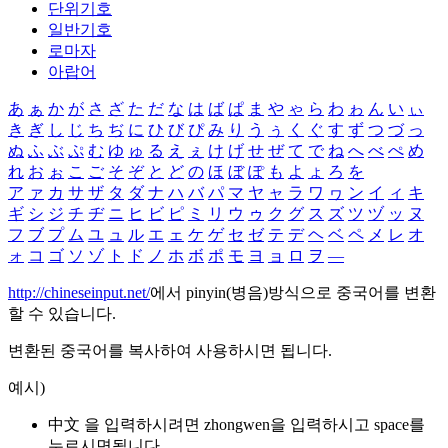
단위기호
일반기호
로마자
아랍어
あ
ぁ
か
が
さ
ざ
た
だ
な
は
ば
ぱ
ま
や
ゃ
ら
わ
ゎ
ん
い
ぃ
き
ぎ
し
じ
ち
ぢ
に
ひ
び
ぴ
み
り
う
ぅ
く
ぐ
す
ず
つ
づ
っ
ぬ
ふ
ぶ
ぷ
む
ゆ
ゅ
る
え
ぇ
け
げ
せ
ぜ
て
で
ね
へ
べ
ぺ
め
れ
お
ぉ
こ
ご
そ
ぞ
と
ど
の
ほ
ぼ
ぽ
も
よ
ょ
ろ
を
ア
ァ
カ
サ
ザ
タ
ダ
ナ
ハ
バ
パ
マ
ヤ
ャ
ラ
ワ
ヮ
ン
イ
ィ
キ
ギ
シ
ジ
チ
ヂ
ニ
ヒ
ビ
ピ
ミ
リ
ウ
ゥ
ク
グ
ス
ズ
ツ
ヅ
ッ
ヌ
フ
ブ
プ
ム
ユ
ュ
ル
エ
ェ
ケ
ゲ
セ
ゼ
テ
デ
ヘ
ベ
ペ
メ
レ
オ
ォ
コ
ゴ
ソ
ゾ
ト
ド
ノ
ホ
ボ
ポ
モ
ヨ
ョ
ロ
ヲ
―
http://chineseinput.net/
에서 pinyin(병음)방식으로 중국어를 변환
할 수 있습니다.
변환된 중국어를 복사하여 사용하시면 됩니다.
예시)
中文 을 입력하시려면
zhongwen
을 입력하시고 space를
누르시면됩니다.