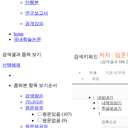
단행본
연구보고서
공개강의
home
국내학술논문
저자 : 임준
검색결과 좁혀 보기
검색키워드
(검색결과
116
건
선택해제
무료
기관 내 무료
유료
좁혀본 항목 보기순서
검색량순
내보내기
가나다순
내책장담기
원문유무
한글로보기
1
원문있음
(107)
원문없음
(9)
정확도순
원문제공처