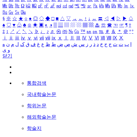
㎒
㎓
㎔
Ω
㏀
㏁
㎊
㎋
㎌
㏖
㏅
㎭
㎮
㎯
㏛
㎩
㎪
㎫
㎬
㏝
㏐
㏓
㏃
㏉
㏜
㏆
§
※
☆
★
○
●
◎
◇
◆
□
■
△
▽
→
←
↑
↓
↔
〓
◁
◀
▷
▶
♤
♠
♡
♥
♧
♣
⊙
◈
▣
◐
◑
▒
▤
▥
▨
▧
▦
▩
♨
☏
☎
☜
☞
¶
†
‡
↕
↗
↙
↖
↘
♭
♩
♪
♬
㉿
㈜
№
㏇
™
㏂
㏘
℡
＃
＆
＊
＠
ª
º
ⅰ
ⅱ
ⅲ
ⅳ
ⅴ
ⅵ
ⅶ
ⅷ
ⅸ
ⅹ
Ⅰ
Ⅱ
Ⅲ
Ⅳ
Ⅴ
Ⅵ
Ⅶ
Ⅷ
Ⅸ
Ⅹ
ا
ب
ت
ث
ج
ح
خ
د
ذ
ر
ز
س
ش
ص
ض
ط
ظ
ع
غ
ف
ق
ک
ل
م
ن
ه
و
ی
닫기
통합검색
국내학술논문
학위논문
해외학술논문
학술지