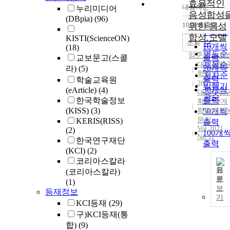
효율적인
내림차순
누리미디어
정확도
음성합성
(DBpia)
(96)
순
10개씩 출력
위한 음성
내림차
인기도
합성 모델
KISTI(ScienceON)
순
조회
10개씩
(18)
연도순
임준묵
,
손형
출력
교보문고(스콜
제목순
대한산업
20개씩
라)
(5)
학회
저자순
출력
학술교육원
2021
발행기
30개씩
(eArticle)
(4)
대한산업
관순
한국학술정보
출력
학회 추계
(KISS)
(3)
학술대회
50개씩
문집
KERIS(RISS)
출력
Vol.2021
(2)
100개
No.11
한국연구재단
출력
(KCI)
(2)
코리아스칼라
원
(코리아스칼라)
문
(1)
보
등재정보
기
KCI등재
(29)
구)KCI등재(통
합)
(9)