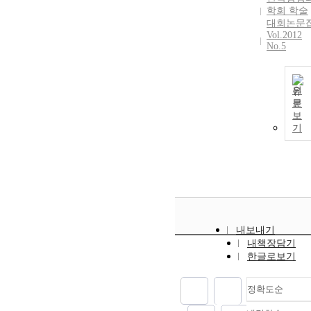
학회 학술
대회논문
Vol.2012
No.5
원
문
보
기
내보내기
내책장담기
한글로보기
정확도순