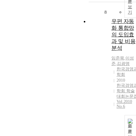
문
보
8
기
우편 자동
화 통합망
의 도입효
과 및 비용
분석
임준묵
,
이성
준
,
김광명
한국경영
학회
2010
한국경영
학회 학술
대회논문
Vol.2010
No.6
원
문