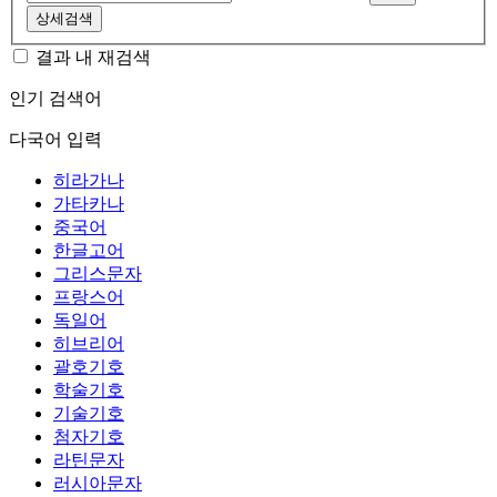
상세검색
결과 내 재검색
인기 검색어
다국어 입력
히라가나
가타카나
중국어
한글고어
그리스문자
프랑스어
독일어
히브리어
괄호기호
학술기호
기술기호
첨자기호
라틴문자
러시아문자