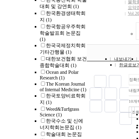
the assem
물학
대회 및 강연회
(1)
요약
involvin
한국환경생태학회
Vol.2
parts and
지
(1)
the simul
한국항공우주학회
verify the
학술발표회 논문집
effectiven
(1)
suggeste
한국국제정치학회
The resul
the sugge
기타간행물
(1)
planning
대한보건협회 보건
내보내기
operation
종합학술대회
(1)
한글로보
more effe
Ocean and Polar
compared 
Research
(1)
정확
conventio
The Korean Journal
planning
of Internal Medicine
(1)
내림
configura
한국토양비료학회
space,part
10개
지
(1)
aspects of
Weed&Turfgrass
조
computati
Science
(1)
한국수소 및 신에
너지학회논문집
(1)
학술대회 논문집