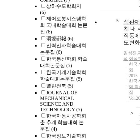
상하수도학회지
(6)
제어로봇시스템학
5
석판재
회 국내학술대회 논문
치 내
집
(6)
작동에
環境硏報
(6)
도변화
전력전자학술대회
논문집
(6)
임성진
,
한국통신학회 학술
석
,
이상
한국
대회논문집
(5)
회
한국기계기술학회
2015
학술대회논문집
(5)
한국
열린전북
(5)
회 
JOURNAL OF
집
MECHANICAL
Vol.2
SCIENCE AND
TECHNOLOGY
(5)
한국자동차공학회
춘 추계 학술대회 논
문집
(4)
한국정보기술학회