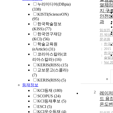
10개
누리미디어(DBpia)
열제어
(338)
지 구
조
KISTI(ScienceON)
안전성
(95)
과
한국학술정보
(KISS)
(77)
임성진
,
한국연구재단
진
,
박성
(KCI)
(56)
문귀원
학술교육원
한국
(eArticle)
(31)
2015
한국
코리아스칼라(코
술발
리아스칼라)
(16)
Vol.2
KERIS(RISS)
(15)
교보문고(스콜라)
(7)
KERIS(RISS)
(5)
등재정보
KCI등재
(180)
2
레이저
SCOPUS
(24)
드 용
KCI등재후보
(5)
온도변
ESCI
(5)
KCI우수등재
(4)
임성진
,