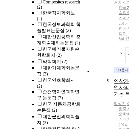
Composites research
배
,
이상
(2)
한국
한국정치학회보
술학회
기계
(2)
2015
한국정보과학회 학
한국
술발표논문집
(2)
회지
대한산업공학회 춘
Vol.1
계학술대회논문집
(2)
한국폐기물자원순
환학회지
(2)
약학회지
(2)
대한기계학회논문
집
(2)
한국연초학회지
8
연삭가
(2)
입자의
순천향자연과학연
거동 
구 논문집
(2)
한국 자동차공학회
임성진
,
한국
논문집
(2)
술학회
대한군진의학학술
기계
지
(2)
2014
한국철도학회 학술