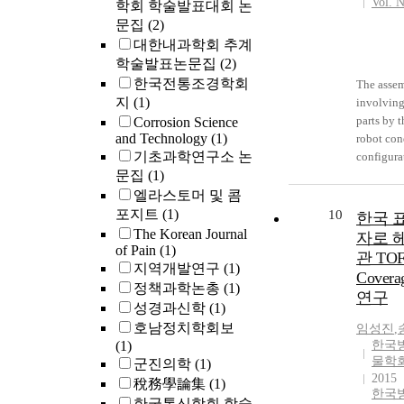
Vol. N
학회 학술발표대회 논
문집
(2)
대한내과학회 추계
학술발표논문집
(2)
한국전통조경학회
The assem
지
(1)
involvin
parts by 
Corrosion Science
and Technology
(1)
robot con
기초과학연구소 논
configura
문집
(1)
tends to r
heavycom
엘라스토머 및 콤
load, esp
포지트
(1)
10
한국 
the robot
The Korean Journal
자로 
constrain
of Pain
(1)
관 TO
any colli
지역개발연구
(1)
Cover
the assem
정책과학논총
(1)
연구
Thus, this
성경과신학
(1)
studysugg
호남정치학회보
임성진
,
path plan
(1)
한국
algorithm
물학
군진의학
(1)
arm robot
2015
稅務學論集
(1)
operation
한국
한국통신학회 학술