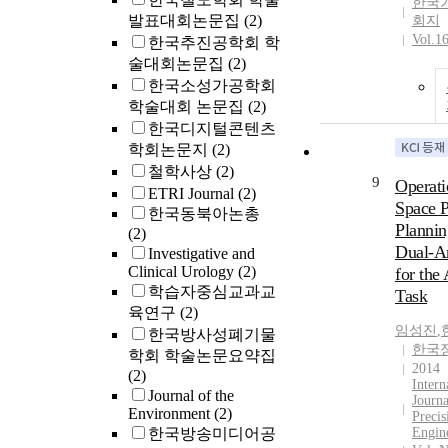
한국
발표대회논문집
(2)
회지
Vol.1
한국추진공학회 학
술대회논문집
(2)
한국소성가공학회
학술대회 논문집
(2)
한국디지털콘텐츠
학회논문지
(2)
철학사상
(2)
9
Operati
ETRI Journal
(2)
Space P
한국동북아논총
Plannin
(2)
Dual-A
Investigative and
Clinical Urology
(2)
for the
학습자중심교과교
Task
육연구
(2)
임성진
,
한국방사성폐기물
한국
학회 학술논문요약집
2014
(2)
Intern
Journal of the
Journa
Environment
(2)
Precis
한국방송미디어공
Engin