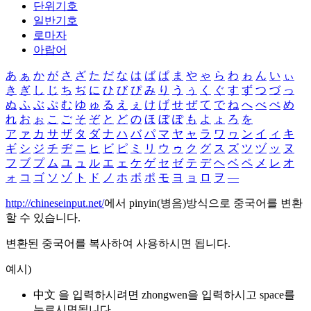
단위기호
일반기호
로마자
아랍어
あ
ぁ
か
が
さ
ざ
た
だ
な
は
ば
ぱ
ま
や
ゃ
ら
わ
ゎ
ん
い
ぃ
き
ぎ
し
じ
ち
ぢ
に
ひ
び
ぴ
み
り
う
ぅ
く
ぐ
す
ず
つ
づ
っ
ぬ
ふ
ぶ
ぷ
む
ゆ
ゅ
る
え
ぇ
け
げ
せ
ぜ
て
で
ね
へ
べ
ぺ
め
れ
お
ぉ
こ
ご
そ
ぞ
と
ど
の
ほ
ぼ
ぽ
も
よ
ょ
ろ
を
ア
ァ
カ
サ
ザ
タ
ダ
ナ
ハ
バ
パ
マ
ヤ
ャ
ラ
ワ
ヮ
ン
イ
ィ
キ
ギ
シ
ジ
チ
ヂ
ニ
ヒ
ビ
ピ
ミ
リ
ウ
ゥ
ク
グ
ス
ズ
ツ
ヅ
ッ
ヌ
フ
ブ
プ
ム
ユ
ュ
ル
エ
ェ
ケ
ゲ
セ
ゼ
テ
デ
ヘ
ベ
ペ
メ
レ
オ
ォ
コ
ゴ
ソ
ゾ
ト
ド
ノ
ホ
ボ
ポ
モ
ヨ
ョ
ロ
ヲ
―
http://chineseinput.net/
에서 pinyin(병음)방식으로 중국어를 변환
할 수 있습니다.
변환된 중국어를 복사하여 사용하시면 됩니다.
예시)
中文 을 입력하시려면
zhongwen
을 입력하시고 space를
누르시면됩니다.