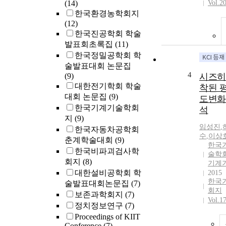
(14)
Vol.2
한국환경농학회지
(12)
한국진공학회 학술
발표회초록집
(11)
한국정밀공학회 학
술발표대회 논문집
4
(9)
시즈히
대한전기학회 학술
착된 평
대회 논문집
(9)
도변화
한국기계기술학회
석
지
(9)
임성진
,
한국자동차공학회
수
,
이상
춘계학술대회
(9)
한국
한국비파괴검사학
술학회
회지
(8)
기계
대한설비공학회 학
2015
한국
술발표대회논문집
(7)
회지
보존과학회지
(7)
Vol.1
정치정보연구
(7)
Proceedings of KIIT
Conference
(7)