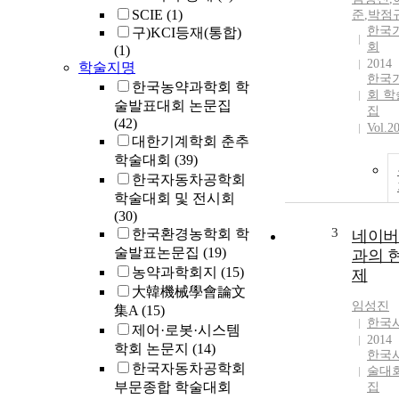
SCIE
(1)
준
,
박점
한국
구)KCI등재(통합)
회
(1)
2014
학술지명
한국
한국농약과학회 학
회 
술발표대회 논문집
집
(42)
Vol.2
대한기계학회 춘추
학술대회
(39)
한국자동차공학회
학술대회 및 전시회
(30)
3
한국환경농학회 학
네이버
술발표논문집
(19)
과의 
농약과학회지
(15)
제
大韓機械學會論文
임성진
集A
(15)
한국
제어·로봇·시스템
2014
학회 논문지
(14)
한국
한국자동차공학회
술대
부문종합 학술대회
집