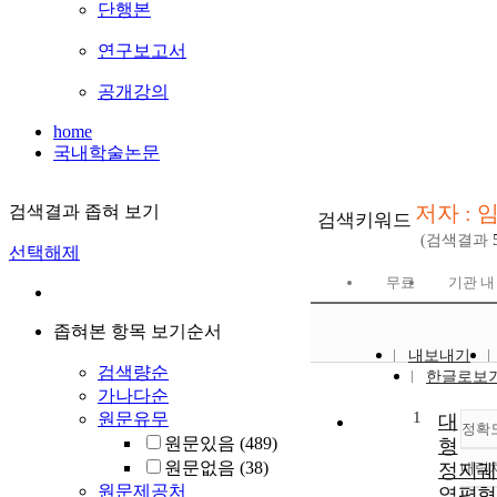
단행본
연구보고서
공개강의
home
국내학술논문
저자 : 
검색결과 좁혀 보기
검색키워드
(검색결과
선택해제
무료
기관 내
좁혀본 항목 보기순서
내보내기
검색량순
한글로보
가나다순
1
원문유무
대
정확
원문있음
(489)
형
원문없음
(38)
정지궤
내림
원문제공처
열평형