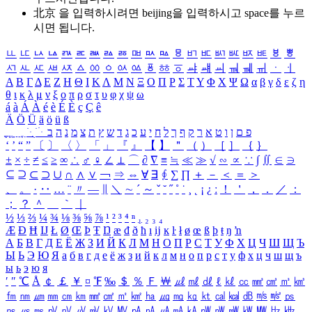
北京 을 입력하시려면
beijing
을 입력하시고 space를 누르
시면 됩니다.
ㅥ
ㅦ
ㅧ
ㅨ
ㅩ
ㅪ
ㅫ
ㅬ
ㅭ
ㅮ
ㅯ
ㅰ
ㅱ
ㅲ
ㅳ
ㅴ
ㅵ
ㅶ
ㅷ
ㅸ
ㅹ
ㅺ
ㅻ
ㅼ
ㅽ
ㅾ
ㅿ
ㆀ
ㆁ
ㆂ
ㆃ
ㆄ
ㆅ
ㆆ
ㆇ
ㆈ
ㆉ
ㆊ
ㆋ
ㆌ
ㆍ
ㆎ
Α
Β
Γ
Δ
Ε
Ζ
Η
Θ
Ι
Κ
Λ
Μ
Ν
Ξ
Ο
Π
Ρ
Σ
Τ
Υ
Φ
Χ
Ψ
Ω
α
β
γ
δ
ε
ζ
η
θ
ι
κ
λ
μ
ν
ξ
ο
π
ρ
σ
τ
υ
φ
χ
ψ
ω
á
à
Á
À
é
è
É
È
ç
Ç
ê
Ä
Ö
Ü
ä
ö
ü
ß
ְ
ֳ
ֲ
ֱ
ָ
ַ
ֵ
ֶ
ִ
ֹ
ּ
ֻ
ׂ
ׁ
ּ
ב
ה
נ
מ
צ
ת
ץ
ש
ד
ג
כ
ע
י
ח
ל
ך
ף
ק
ר
א
ט
ו
ן
ם
פ
‘
’
“
”
〔
〕
〈
〉
「
」
『
』
【
】
＂
（
）
［
］
｛
｝
±
×
÷
≠
≤
≥
∞
∴
♂
♀
∠
⊥
⌒
∂
∇
≡
≒
≪
≫
√
∽
∝
∵
∫
∬
∈
∋
⊆
⊇
⊂
⊃
∪
∩
∧
∨
￢
⇒
⇔
∀
∃
∮
∑
∏
＋
－
＜
＝
＞
、
。
·
‥
…
¨
〃
―
∥
＼
∼
´
～
ˇ
˘
˝
˚
˙
¸
˛
¡
¿
ː
！
＇
，
．
／
：
；
？
＾
＿
｀
｜
½
⅓
⅔
¼
¾
⅛
⅜
⅝
⅞
¹
²
³
⁴
ⁿ
₁
₂
₃
₄
Æ
Ð
Ħ
Ĳ
Ł
Ø
Œ
Þ
Ŧ
Ŋ
æ
đ
ð
ħ
ı
ĳ
ĸ
ŀ
ł
ø
œ
ß
þ
ŧ
ŋ
ŉ
А
Б
В
Г
Д
Е
Ё
Ж
З
И
Й
К
Л
М
Н
О
П
Р
С
Т
У
Ф
Х
Ц
Ч
Ш
Щ
Ъ
Ы
Ь
Э
Ю
Я
а
б
в
г
д
е
ё
ж
з
и
й
к
л
м
н
о
п
р
с
т
у
ф
х
ц
ч
ш
щ
ъ
ы
ь
э
ю
я
′
″
℃
Å
￠
￡
￥
¤
℉
‰
＄
％
Ｆ
￦
㎕
㎖
㎗
ℓ
㎘
㏄
㎣
㎤
㎥
㎦
㎙
㎚
㎛
㎜
㎝
㎞
㎟
㎠
㎡
㎢
㏊
㎍
㎎
㎏
㏏
㎈
㎉
㏈
㎧
㎨
㎰
㎱
㎲
㎳
㎴
㎵
㎶
㎷
㎸
㎹
㎀
㎁
㎂
㎃
㎄
㎺
㎻
㎽
㎾
㎿
㎐
㎑