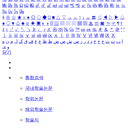
㎒
㎓
㎔
Ω
㏀
㏁
㎊
㎋
㎌
㏖
㏅
㎭
㎮
㎯
㏛
㎩
㎪
㎫
㎬
㏝
㏐
㏓
㏃
㏉
㏜
㏆
§
※
☆
★
○
●
◎
◇
◆
□
■
△
▽
→
←
↑
↓
↔
〓
◁
◀
▷
▶
♤
♠
♡
♥
♧
♣
⊙
◈
▣
◐
◑
▒
▤
▥
▨
▧
▦
▩
♨
☏
☎
☜
☞
¶
†
‡
↕
↗
↙
↖
↘
♭
♩
♪
♬
㉿
㈜
№
㏇
™
㏂
㏘
℡
＃
＆
＊
＠
ª
º
ⅰ
ⅱ
ⅲ
ⅳ
ⅴ
ⅵ
ⅶ
ⅷ
ⅸ
ⅹ
Ⅰ
Ⅱ
Ⅲ
Ⅳ
Ⅴ
Ⅵ
Ⅶ
Ⅷ
Ⅸ
Ⅹ
ا
ب
ت
ث
ج
ح
خ
د
ذ
ر
ز
س
ش
ص
ض
ط
ظ
ع
غ
ف
ق
ک
ل
م
ن
ه
و
ی
닫기
통합검색
국내학술논문
학위논문
해외학술논문
학술지