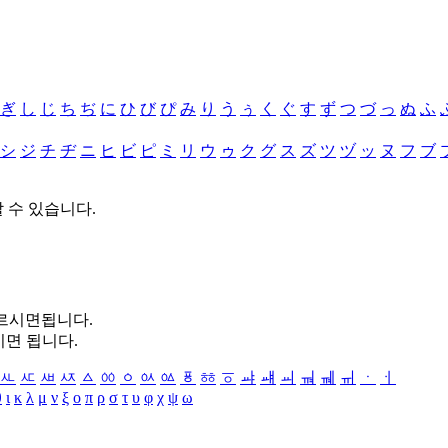
ぎ
し
じ
ち
ぢ
に
ひ
び
ぴ
み
り
う
ぅ
く
ぐ
す
ず
つ
づ
っ
ぬ
ふ
シ
ジ
チ
ヂ
ニ
ヒ
ビ
ピ
ミ
リ
ウ
ゥ
ク
グ
ス
ズ
ツ
ヅ
ッ
ヌ
フ
ブ
할 수 있습니다.
누르시면됩니다.
시면 됩니다.
ㅻ
ㅼ
ㅽ
ㅾ
ㅿ
ㆀ
ㆁ
ㆂ
ㆃ
ㆄ
ㆅ
ㆆ
ㆇ
ㆈ
ㆉ
ㆊ
ㆋ
ㆌ
ㆍ
ㆎ
θ
ι
κ
λ
μ
ν
ξ
ο
π
ρ
σ
τ
υ
φ
χ
ψ
ω