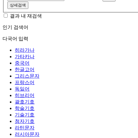
상세검색
결과 내 재검색
인기 검색어
다국어 입력
히라가나
가타카나
중국어
한글고어
그리스문자
프랑스어
독일어
히브리어
괄호기호
학술기호
기술기호
첨자기호
라틴문자
러시아문자