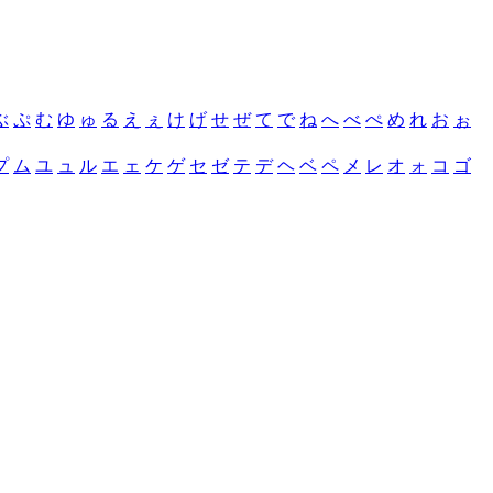
ぶ
ぷ
む
ゆ
ゅ
る
え
ぇ
け
げ
せ
ぜ
て
で
ね
へ
べ
ぺ
め
れ
お
ぉ
プ
ム
ユ
ュ
ル
エ
ェ
ケ
ゲ
セ
ゼ
テ
デ
ヘ
ベ
ペ
メ
レ
オ
ォ
コ
ゴ