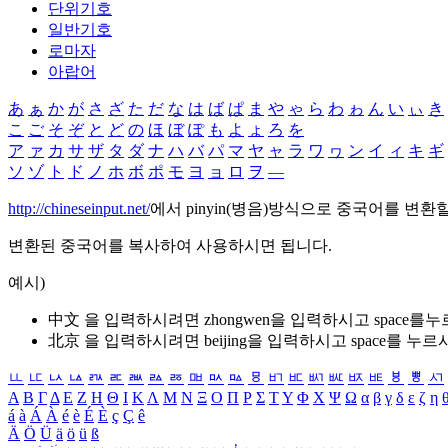
단위기호
일반기호
로마자
아랍어
あ
ぁ
か
が
さ
ざ
た
だ
な
は
ば
ぱ
ま
や
ゃ
ら
わ
ゎ
ん
い
ぃ
き
こ
ご
そ
ぞ
と
ど
の
ほ
ぼ
ぽ
も
よ
ょ
ろ
を
ア
ァ
カ
サ
ザ
タ
ダ
ナ
ハ
バ
パ
マ
ヤ
ャ
ラ
ワ
ヮ
ン
イ
ィ
キ
ギ
ソ
ゾ
ト
ド
ノ
ホ
ボ
ポ
モ
ヨ
ョ
ロ
ヲ
―
http://chineseinput.net/
에서 pinyin(병음)방식으로 중국어를 변환
변환된 중국어를 복사하여 사용하시면 됩니다.
예시)
中文 을 입력하시려면
zhongwen
을 입력하시고 space를
北京 을 입력하시려면
beijing
을 입력하시고 space를 누르
ㅥ
ㅦ
ㅧ
ㅨ
ㅩ
ㅪ
ㅫ
ㅬ
ㅭ
ㅮ
ㅯ
ㅰ
ㅱ
ㅲ
ㅳ
ㅴ
ㅵ
ㅶ
ㅷ
ㅸ
ㅹ
ㅺ
Α
Β
Γ
Δ
Ε
Ζ
Η
Θ
Ι
Κ
Λ
Μ
Ν
Ξ
Ο
Π
Ρ
Σ
Τ
Υ
Φ
Χ
Ψ
Ω
α
β
γ
δ
ε
ζ
η
á
à
Á
À
é
è
É
È
ç
Ç
ê
Ä
Ö
Ü
ä
ö
ü
ß