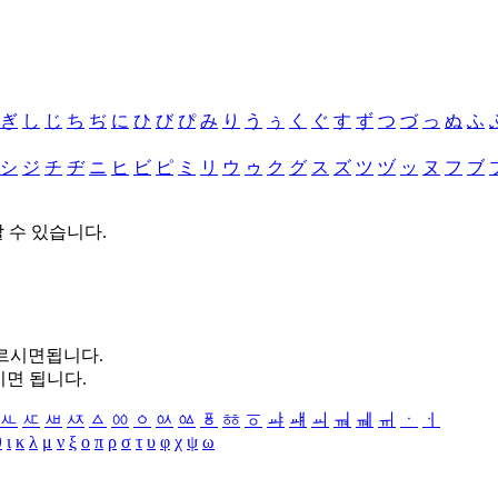
ぎ
し
じ
ち
ぢ
に
ひ
び
ぴ
み
り
う
ぅ
く
ぐ
す
ず
つ
づ
っ
ぬ
ふ
シ
ジ
チ
ヂ
ニ
ヒ
ビ
ピ
ミ
リ
ウ
ゥ
ク
グ
ス
ズ
ツ
ヅ
ッ
ヌ
フ
ブ
할 수 있습니다.
누르시면됩니다.
시면 됩니다.
ㅻ
ㅼ
ㅽ
ㅾ
ㅿ
ㆀ
ㆁ
ㆂ
ㆃ
ㆄ
ㆅ
ㆆ
ㆇ
ㆈ
ㆉ
ㆊ
ㆋ
ㆌ
ㆍ
ㆎ
θ
ι
κ
λ
μ
ν
ξ
ο
π
ρ
σ
τ
υ
φ
χ
ψ
ω