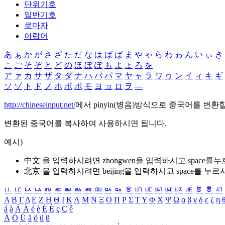
단위기호
일반기호
로마자
아랍어
あ
ぁ
か
が
さ
ざ
た
だ
な
は
ば
ぱ
ま
や
ゃ
ら
わ
ゎ
ん
い
ぃ
き
こ
ご
そ
ぞ
と
ど
の
ほ
ぼ
ぽ
も
よ
ょ
ろ
を
ア
ァ
カ
サ
ザ
タ
ダ
ナ
ハ
バ
パ
マ
ヤ
ャ
ラ
ワ
ヮ
ン
イ
ィ
キ
ギ
ソ
ゾ
ト
ド
ノ
ホ
ボ
ポ
モ
ヨ
ョ
ロ
ヲ
―
http://chineseinput.net/
에서 pinyin(병음)방식으로 중국어를 변환
변환된 중국어를 복사하여 사용하시면 됩니다.
예시)
中文 을 입력하시려면
zhongwen
을 입력하시고 space를
北京 을 입력하시려면
beijing
을 입력하시고 space를 누르
ㅥ
ㅦ
ㅧ
ㅨ
ㅩ
ㅪ
ㅫ
ㅬ
ㅭ
ㅮ
ㅯ
ㅰ
ㅱ
ㅲ
ㅳ
ㅴ
ㅵ
ㅶ
ㅷ
ㅸ
ㅹ
ㅺ
Α
Β
Γ
Δ
Ε
Ζ
Η
Θ
Ι
Κ
Λ
Μ
Ν
Ξ
Ο
Π
Ρ
Σ
Τ
Υ
Φ
Χ
Ψ
Ω
α
β
γ
δ
ε
ζ
η
á
à
Á
À
é
è
É
È
ç
Ç
ê
Ä
Ö
Ü
ä
ö
ü
ß