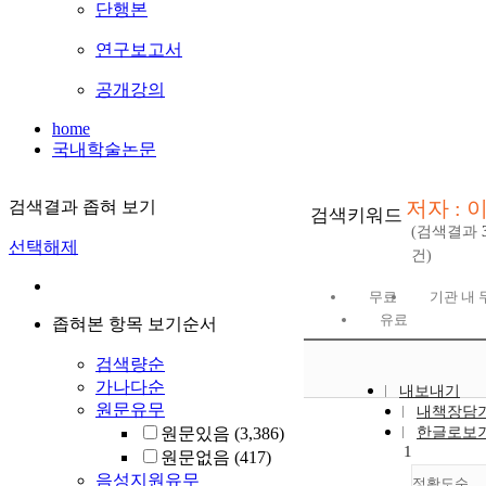
단행본
연구보고서
공개강의
home
국내학술논문
저자 : 
검색결과 좁혀 보기
검색키워드
(검색결과
선택해제
건)
무료
기관 내 
유료
좁혀본 항목 보기순서
검색량순
가나다순
내보내기
원문유무
내책장담
원문있음
(3,386)
한글로보
1
원문없음
(417)
음성지원유무
정확도순