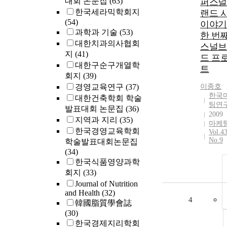
대회 논문집
(63)
퍼스널
한국세라믹학회지
랜드 
(54)
이야기
과학과 기술
(53)
한 번째
대한치과의사협회
스널브
지
(41)
드 프
대한구순구개열학
트
회지
(39)
경영교육연구
(37)
이종호
한국
대한건축학회 학술
팅연
발표대회 논문집
(36)
2009
지역과 지리
(35)
마케
한국경영교육학회
Vol.4
No.9
학술발표대회논문집
(34)
한국식품영양과학
회지
(33)
Journal of Nutrition
and Health
(32)
4
韓國脂質學會誌
(30)
한국경제지리학회