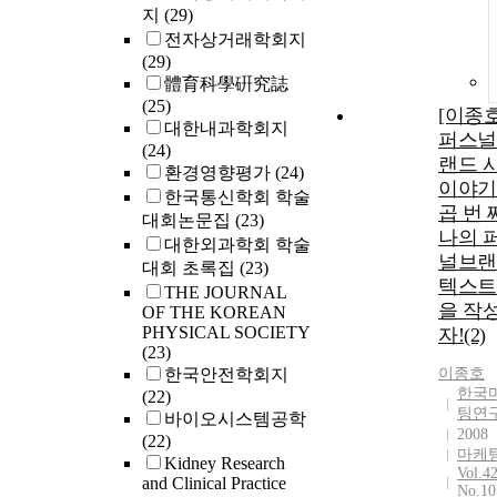
지
(29)
전자상거래학회지
(29)
體育科學硏究誌
(25)
[이종
대한내과학회지
퍼스널
(24)
랜드 
환경영향평가
(24)
이야기
한국통신학회 학술
곱 번 
대회논문집
(23)
나의 
대한외과학회 학술
널브랜
대회 초록집
(23)
텍스트
THE JOURNAL
을 작
OF THE KOREAN
PHYSICAL SOCIETY
자!(2)
(23)
한국안전학회지
이종호
한국
(22)
팅연
바이오시스템공학
2008
(22)
마케
Kidney Research
Vol.4
and Clinical Practice
No.10