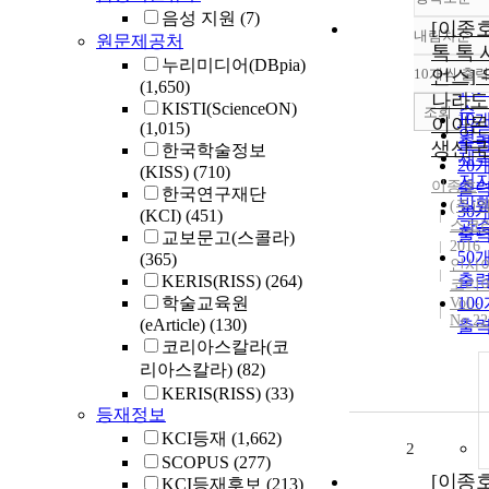
음성 지원
(7)
[이종
내림차순
원문제공처
정
톡 톡 
누리미디어(DBpia)
순
10개씩 출력
언스]
내
(1,650)
인
나라도
KISTI(ScienceON)
순
조회
10
이아몬
(1,015)
연
출
생산국
한국학술정보
제
20
(KISS)
(710)
저
이종호
출
한국연구재단
발
(주)
30
(KCI)
(451)
스코
관
출
교보문고(스콜라)
2016
50
(365)
인사
출
KERIS(RISS)
(264)
코리
학술교육원
10
Vol.-
No.22
(eArticle)
(130)
출
코리아스칼라(코
리아스칼라)
(82)
KERIS(RISS)
(33)
등재정보
KCI등재
(1,662)
2
SCOPUS
(277)
[이종
KCI등재후보
(213)