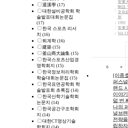
安東
退溪學
(17)
附設 
대한설비공학회 학
文化
술발표대회논문집
所
(17)
1992
安東
한국 스포츠 리서
Vol.1
치
(16)
퇴계학
(16)
建築
(15)
釜山商大論集
(15)
한국스포츠산업경
영학회지
(15)
6
한국정보처리학회
[이종
학술대회논문집
(15)
퍼스널
한국표면공학회 학
랜드 
술발표회 초록집
(14)
이야기
한국산학기술학회
덟 번 
논문지
(14)
나의 
한국공간구조학회
널브랜
지
(14)
전략을
대한CT영상기술
립하자!
학회지
(14)