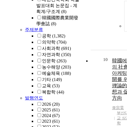
발표대회 논문집 - 계
획계/구조계
(8)
韓國國際農業開發
學會誌
(8)
주제분류
공학
(1,382)
의약학
(704)
사회과학
(691)
자연과학
(350)
10
韓國에
인문학
(263)
의 社
농수해양
(203)
아케팅
예술체육
(188)
開를 
기타
(149)
理論的
교육
(53)
想과 
복합학
(44)
方向
발행연도
2026
(20)
李宗昊
2025
(61)
부산
2024
(67)
교 상
2023
(61)
학
2022
(52)