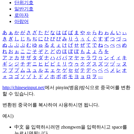
단위기호
일반기호
로마자
아랍어
あ
ぁ
か
が
さ
ざ
た
だ
な
は
ば
ぱ
ま
や
ゃ
ら
わ
ゎ
ん
い
ぃ
き
ぎ
し
じ
ち
ぢ
に
ひ
び
ぴ
み
り
う
ぅ
く
ぐ
す
ず
つ
づ
っ
ぬ
ふ
ぶ
ぷ
む
ゆ
ゅ
る
え
ぇ
け
げ
せ
ぜ
て
で
ね
へ
べ
ぺ
め
れ
お
ぉ
こ
ご
そ
ぞ
と
ど
の
ほ
ぼ
ぽ
も
よ
ょ
ろ
を
ア
ァ
カ
サ
ザ
タ
ダ
ナ
ハ
バ
パ
マ
ヤ
ャ
ラ
ワ
ヮ
ン
イ
ィ
キ
ギ
シ
ジ
チ
ヂ
ニ
ヒ
ビ
ピ
ミ
リ
ウ
ゥ
ク
グ
ス
ズ
ツ
ヅ
ッ
ヌ
フ
ブ
プ
ム
ユ
ュ
ル
エ
ェ
ケ
ゲ
セ
ゼ
テ
デ
ヘ
ベ
ペ
メ
レ
オ
ォ
コ
ゴ
ソ
ゾ
ト
ド
ノ
ホ
ボ
ポ
モ
ヨ
ョ
ロ
ヲ
―
http://chineseinput.net/
에서 pinyin(병음)방식으로 중국어를 변환
할 수 있습니다.
변환된 중국어를 복사하여 사용하시면 됩니다.
예시)
中文 을 입력하시려면
zhongwen
을 입력하시고 space를
누르시면됩니다.