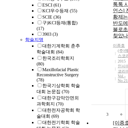
톡톡 
ESCI
(61)
언스]
KCI우수등재
(55)
황제는
SCIE
(36)
구)KCI등재(통합)
반도에
(17)
불로초
3903
(3)
찾았나
학술지명
대한기계학회 춘추
이종호
(주)
학술대회
(84)
스코
한국조리학회지
2015
(80)
인사
Maxillofacial Plastic
코리
Reconstructive Surgery
Vol.-
(78)
No.21
한국기상학회 학술
대회 논문집
(70)
대한구강악안면외
과학회지
(70)
대한전자공학회 학
3
술대회
(69)
대한전기학회 학술
[이종