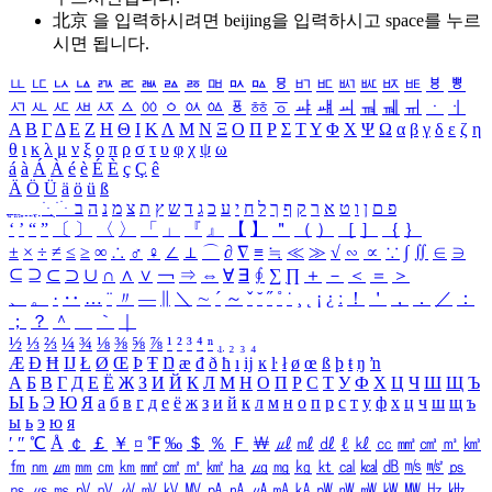
北京 을 입력하시려면
beijing
을 입력하시고 space를 누르
시면 됩니다.
ㅥ
ㅦ
ㅧ
ㅨ
ㅩ
ㅪ
ㅫ
ㅬ
ㅭ
ㅮ
ㅯ
ㅰ
ㅱ
ㅲ
ㅳ
ㅴ
ㅵ
ㅶ
ㅷ
ㅸ
ㅹ
ㅺ
ㅻ
ㅼ
ㅽ
ㅾ
ㅿ
ㆀ
ㆁ
ㆂ
ㆃ
ㆄ
ㆅ
ㆆ
ㆇ
ㆈ
ㆉ
ㆊ
ㆋ
ㆌ
ㆍ
ㆎ
Α
Β
Γ
Δ
Ε
Ζ
Η
Θ
Ι
Κ
Λ
Μ
Ν
Ξ
Ο
Π
Ρ
Σ
Τ
Υ
Φ
Χ
Ψ
Ω
α
β
γ
δ
ε
ζ
η
θ
ι
κ
λ
μ
ν
ξ
ο
π
ρ
σ
τ
υ
φ
χ
ψ
ω
á
à
Á
À
é
è
É
È
ç
Ç
ê
Ä
Ö
Ü
ä
ö
ü
ß
ְ
ֳ
ֲ
ֱ
ָ
ַ
ֵ
ֶ
ִ
ֹ
ּ
ֻ
ׂ
ׁ
ּ
ב
ה
נ
מ
צ
ת
ץ
ש
ד
ג
כ
ע
י
ח
ל
ך
ף
ק
ר
א
ט
ו
ן
ם
פ
‘
’
“
”
〔
〕
〈
〉
「
」
『
』
【
】
＂
（
）
［
］
｛
｝
±
×
÷
≠
≤
≥
∞
∴
♂
♀
∠
⊥
⌒
∂
∇
≡
≒
≪
≫
√
∽
∝
∵
∫
∬
∈
∋
⊆
⊇
⊂
⊃
∪
∩
∧
∨
￢
⇒
⇔
∀
∃
∮
∑
∏
＋
－
＜
＝
＞
、
。
·
‥
…
¨
〃
―
∥
＼
∼
´
～
ˇ
˘
˝
˚
˙
¸
˛
¡
¿
ː
！
＇
，
．
／
：
；
？
＾
＿
｀
｜
½
⅓
⅔
¼
¾
⅛
⅜
⅝
⅞
¹
²
³
⁴
ⁿ
₁
₂
₃
₄
Æ
Ð
Ħ
Ĳ
Ł
Ø
Œ
Þ
Ŧ
Ŋ
æ
đ
ð
ħ
ı
ĳ
ĸ
ŀ
ł
ø
œ
ß
þ
ŧ
ŋ
ŉ
А
Б
В
Г
Д
Е
Ё
Ж
З
И
Й
К
Л
М
Н
О
П
Р
С
Т
У
Ф
Х
Ц
Ч
Ш
Щ
Ъ
Ы
Ь
Э
Ю
Я
а
б
в
г
д
е
ё
ж
з
и
й
к
л
м
н
о
п
р
с
т
у
ф
х
ц
ч
ш
щ
ъ
ы
ь
э
ю
я
′
″
℃
Å
￠
￡
￥
¤
℉
‰
＄
％
Ｆ
￦
㎕
㎖
㎗
ℓ
㎘
㏄
㎣
㎤
㎥
㎦
㎙
㎚
㎛
㎜
㎝
㎞
㎟
㎠
㎡
㎢
㏊
㎍
㎎
㎏
㏏
㎈
㎉
㏈
㎧
㎨
㎰
㎱
㎲
㎳
㎴
㎵
㎶
㎷
㎸
㎹
㎀
㎁
㎂
㎃
㎄
㎺
㎻
㎽
㎾
㎿
㎐
㎑