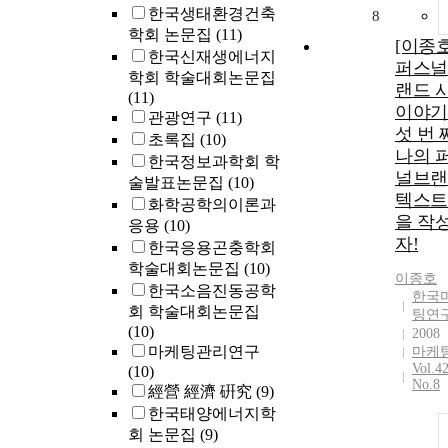
한국생태환경건축
8
학회 논문집
(11)
[이종
한국신재생에너지
퍼스널
학회 학술대회논문집
랜드 
(11)
이야기
관광연구
(11)
섯 번 
초록집
(10)
나의 
한국정보과학회 학
널브랜
술발표논문집
(10)
텍스트
화학공학의이론과
을 작
응용
(10)
자!
한국응용곤충학회
학술대회논문집
(10)
이종호
한국소음진동공학
한국
회 학술대회논문집
팅연
(10)
2008
마케팅관리연구
마케
Vol.4
(10)
No.8
經營 經濟 硏究
(9)
한국태양에너지학
회 논문집
(9)