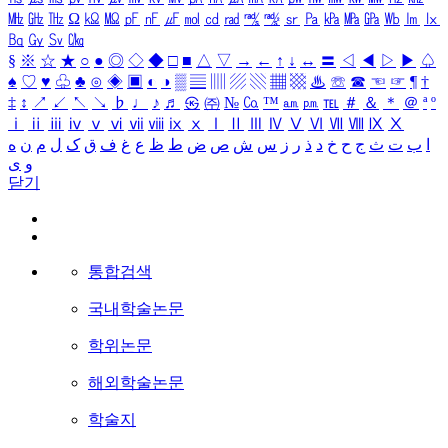
㎒
㎓
㎔
Ω
㏀
㏁
㎊
㎋
㎌
㏖
㏅
㎭
㎮
㎯
㏛
㎩
㎪
㎫
㎬
㏝
㏐
㏓
㏃
㏉
㏜
㏆
§
※
☆
★
○
●
◎
◇
◆
□
■
△
▽
→
←
↑
↓
↔
〓
◁
◀
▷
▶
♤
♠
♡
♥
♧
♣
⊙
◈
▣
◐
◑
▒
▤
▥
▨
▧
▦
▩
♨
☏
☎
☜
☞
¶
†
‡
↕
↗
↙
↖
↘
♭
♩
♪
♬
㉿
㈜
№
㏇
™
㏂
㏘
℡
＃
＆
＊
＠
ª
º
ⅰ
ⅱ
ⅲ
ⅳ
ⅴ
ⅵ
ⅶ
ⅷ
ⅸ
ⅹ
Ⅰ
Ⅱ
Ⅲ
Ⅳ
Ⅴ
Ⅵ
Ⅶ
Ⅷ
Ⅸ
Ⅹ
ا
ب
ت
ث
ج
ح
خ
د
ذ
ر
ز
س
ش
ص
ض
ط
ظ
ع
غ
ف
ق
ک
ل
م
ن
ه
و
ی
닫기
통합검색
국내학술논문
학위논문
해외학술논문
학술지