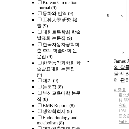
Korean Circulation
Journal
(9)
동화와 번역
(9)
9
工科大學 硏究 報
告
(9)
대한토목학회 학술
발표회 논문집
(9)
한국자동차공학회
춘 추계 학술대회 논
문집
(9)
James 
한국농약과학회 학
의 작
술발표대회 논문집
물의 Ba
(9)
에 관
대기
(9)
논문집
(8)
이종호
부산교육대학 논문
慶北
집
(8)
校 語
BMB Reports
(8)
究所
생약학회지
(8)
1981
語文
Endocrinology and
Vol.6 
metabolism
(8)
대한건축학회 학술