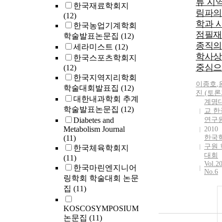
류 지역
한국재료학회지
림파의
(12)
학과 사
한국농업기계학회
점필재
학술발표논문집
(12)
종직의
세라미스트
(12)
학사상
한국스포츠학회지
중심으
(12)
한국지역지리학회
이종호
,
학술대회발표집
(12)
진 (토론
대한내과학회 추계
계명
학술발표논문집
(12)
교 한
Diabetes and
연구
Metabolism Journal
2010
(11)
한국
구원 
한국체육학회지
대회
(11)
Vol.2
한국마린엔지니어
No.6
링학회 학술대회 논문
집
(11)
KOSCOSYMPOSIUM
논문집
(11)