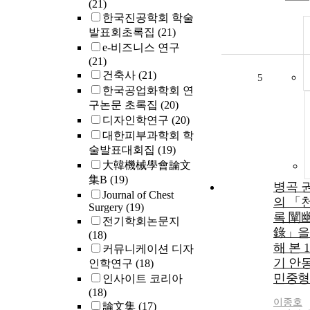
(21)
한국진공학회 학술
발표회초록집
(21)
e-비즈니스 연구
(21)
건축사
(21)
5
한국공업화학회 연
구논문 초록집
(20)
디자인학연구
(20)
대한피부과학회 학
술발표대회집
(19)
大韓機械學會論文
集B
(19)
병곡 
Journal of Chest
의 「
Surgery
(19)
록 闡
전기학회논문지
錄」을
(18)
해 본 
커뮤니케이션 디자
기 안
인학연구
(18)
민중형
인사이트 코리아
(18)
이종호
論文集
(17)