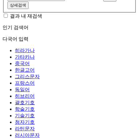
상세검색
결과 내 재검색
인기 검색어
다국어 입력
히라가나
가타카나
중국어
한글고어
그리스문자
프랑스어
독일어
히브리어
괄호기호
학술기호
기술기호
첨자기호
라틴문자
러시아문자