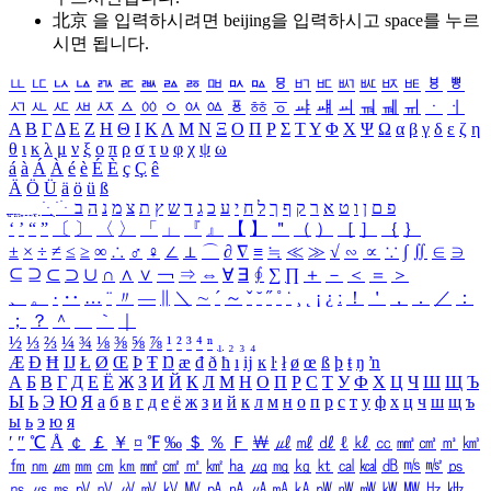
北京 을 입력하시려면
beijing
을 입력하시고 space를 누르
시면 됩니다.
ㅥ
ㅦ
ㅧ
ㅨ
ㅩ
ㅪ
ㅫ
ㅬ
ㅭ
ㅮ
ㅯ
ㅰ
ㅱ
ㅲ
ㅳ
ㅴ
ㅵ
ㅶ
ㅷ
ㅸ
ㅹ
ㅺ
ㅻ
ㅼ
ㅽ
ㅾ
ㅿ
ㆀ
ㆁ
ㆂ
ㆃ
ㆄ
ㆅ
ㆆ
ㆇ
ㆈ
ㆉ
ㆊ
ㆋ
ㆌ
ㆍ
ㆎ
Α
Β
Γ
Δ
Ε
Ζ
Η
Θ
Ι
Κ
Λ
Μ
Ν
Ξ
Ο
Π
Ρ
Σ
Τ
Υ
Φ
Χ
Ψ
Ω
α
β
γ
δ
ε
ζ
η
θ
ι
κ
λ
μ
ν
ξ
ο
π
ρ
σ
τ
υ
φ
χ
ψ
ω
á
à
Á
À
é
è
É
È
ç
Ç
ê
Ä
Ö
Ü
ä
ö
ü
ß
ְ
ֳ
ֲ
ֱ
ָ
ַ
ֵ
ֶ
ִ
ֹ
ּ
ֻ
ׂ
ׁ
ּ
ב
ה
נ
מ
צ
ת
ץ
ש
ד
ג
כ
ע
י
ח
ל
ך
ף
ק
ר
א
ט
ו
ן
ם
פ
‘
’
“
”
〔
〕
〈
〉
「
」
『
』
【
】
＂
（
）
［
］
｛
｝
±
×
÷
≠
≤
≥
∞
∴
♂
♀
∠
⊥
⌒
∂
∇
≡
≒
≪
≫
√
∽
∝
∵
∫
∬
∈
∋
⊆
⊇
⊂
⊃
∪
∩
∧
∨
￢
⇒
⇔
∀
∃
∮
∑
∏
＋
－
＜
＝
＞
、
。
·
‥
…
¨
〃
―
∥
＼
∼
´
～
ˇ
˘
˝
˚
˙
¸
˛
¡
¿
ː
！
＇
，
．
／
：
；
？
＾
＿
｀
｜
½
⅓
⅔
¼
¾
⅛
⅜
⅝
⅞
¹
²
³
⁴
ⁿ
₁
₂
₃
₄
Æ
Ð
Ħ
Ĳ
Ł
Ø
Œ
Þ
Ŧ
Ŋ
æ
đ
ð
ħ
ı
ĳ
ĸ
ŀ
ł
ø
œ
ß
þ
ŧ
ŋ
ŉ
А
Б
В
Г
Д
Е
Ё
Ж
З
И
Й
К
Л
М
Н
О
П
Р
С
Т
У
Ф
Х
Ц
Ч
Ш
Щ
Ъ
Ы
Ь
Э
Ю
Я
а
б
в
г
д
е
ё
ж
з
и
й
к
л
м
н
о
п
р
с
т
у
ф
х
ц
ч
ш
щ
ъ
ы
ь
э
ю
я
′
″
℃
Å
￠
￡
￥
¤
℉
‰
＄
％
Ｆ
￦
㎕
㎖
㎗
ℓ
㎘
㏄
㎣
㎤
㎥
㎦
㎙
㎚
㎛
㎜
㎝
㎞
㎟
㎠
㎡
㎢
㏊
㎍
㎎
㎏
㏏
㎈
㎉
㏈
㎧
㎨
㎰
㎱
㎲
㎳
㎴
㎵
㎶
㎷
㎸
㎹
㎀
㎁
㎂
㎃
㎄
㎺
㎻
㎽
㎾
㎿
㎐
㎑