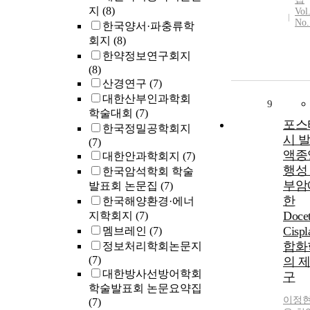
지
(8)
Vol
No.
한국양서·파충류학
회지
(8)
한약정보연구회지
(8)
산경연구
(7)
대한산부인과학회
9
학술대회
(7)
포스
한국정밀공학회지
시 발
(7)
액종양
대한안과학회지
(7)
행성
한국암석학회 학술
부암
발표회 논문집
(7)
한
한국해양환경·에너
Doce
지학회지
(7)
Cispl
멤브레인
(7)
합화
정보처리학회논문지
(7)
의 제
대한방사선방어학회
구
학술발표회 논문요약집
이정
(7)