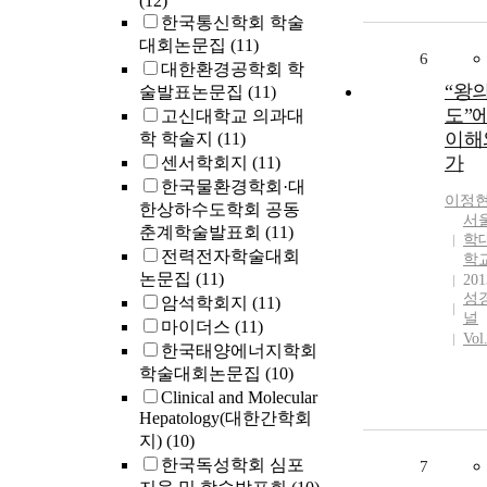
(12)
한국통신학회 학술
대회논문집
(11)
6
대한환경공학회 학
“왕의
술발표논문집
(11)
도”
고신대학교 의과대
이해
학 학술지
(11)
가
센서학회지
(11)
한국물환경학회·대
이정
한상하수도학회 공동
서
춘계학술발표회
(11)
학
전력전자학술대회
학
논문집
(11)
201
성
암석학회지
(11)
널
마이더스
(11)
Vol
한국태양에너지학회
학술대회논문집
(10)
Clinical and Molecular
Hepatology(대한간학회
지)
(10)
한국독성학회 심포
7