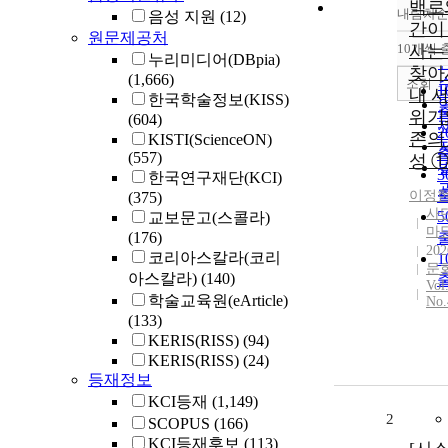
백로
내림차
음성 지원
(12)
간이
원문제공처
10개씩 
사는
누리미디어(DBpia)
찾아서
(1,666)
조회
내 
한국학술정보(KISS)
위기
(604)
존의
KISTI(ScienceON)
(557)
성 
한국연구재단(KCI)
이정
(375)
사
교보문고(스콜라)
마
(176)
202
코리아스칼라(코리
문
아스칼라)
(140)
Vol
학술교육원(eArticle)
No.
(133)
KERIS(RISS)
(94)
KERIS(RISS)
(24)
등재정보
KCI등재
(1,149)
2
SCOPUS
(166)
KCI등재후보
(113)