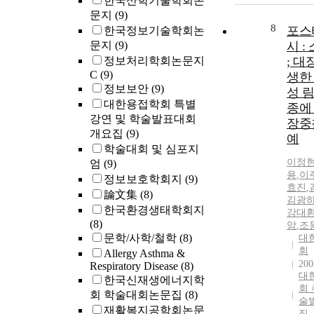
한국산학기술학회논
문지
(9)
8
포스
한국정보기술학회논
문지
(9)
시 :
정보처리학회논문지
; 대
C
(9)
생한
정보보안
(9)
성 
대한용접학회 특별
종에
강연 및 학술발표대회
장중
개요집
(9)
예
학술대회 및 심포지
이정
엄
(9)
용
,
이
정보보호학회지
(9)
효진
,
論文集
(8)
김광
한국환경생태학회지
강대
(8)
암
,
조
문학/사학/철학
(8)
대
회
Allergy Asthma &
200
Respiratory Disease
(8)
대
한국신재생에너지학
회
회 학술대회논문집
(8)
술
재활복지공학회논문
집