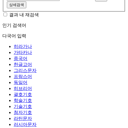
상세검색
결과 내 재검색
인기 검색어
다국어 입력
히라가나
가타카나
중국어
한글고어
그리스문자
프랑스어
독일어
히브리어
괄호기호
학술기호
기술기호
첨자기호
라틴문자
러시아문자