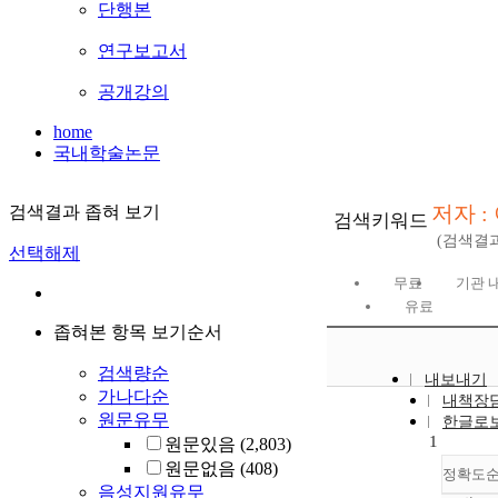
단행본
연구보고서
공개강의
home
국내학술논문
저자 :
검색결과 좁혀 보기
검색키워드
(검색결
선택해제
무료
기관 
유료
좁혀본 항목 보기순서
검색량순
내보내기
가나다순
내책장
원문유무
한글로
1
원문있음
(2,803)
원문없음
(408)
정확도
음성지원유무