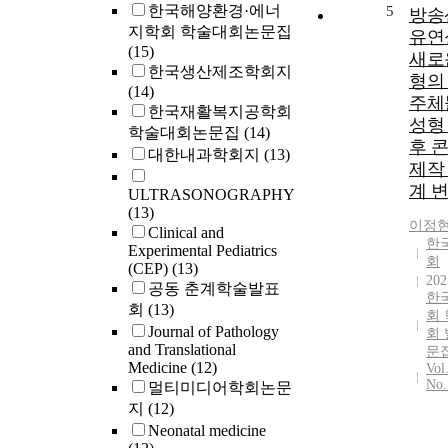
한국해양환경·에너
5
방송
지학회 학술대회논문집
유연
(15)
새로
한국생산제조학회지
형의
(14)
주체
한국재활복지공학회
성형 
학술대회논문집
(14)
후 
대한내과학회지
(13)
제작
계 
ULTRASONOGRAPHY
(13)
이정
Clinical and
한
Experimental Pediatrics
회
(CEP)
(13)
202
공동 춘계학술발표
한
회
(13)
회
Journal of Pathology
회
and Translational
문
Medicine
(12)
Vol
No.
멀티미디어학회논문
지
(12)
Neonatal medicine