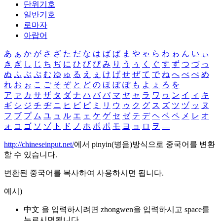
단위기호
일반기호
로마자
아랍어
あ
ぁ
か
が
さ
ざ
た
だ
な
は
ば
ぱ
ま
や
ゃ
ら
わ
ゎ
ん
い
ぃ
き
ぎ
し
じ
ち
ぢ
に
ひ
び
ぴ
み
り
う
ぅ
く
ぐ
す
ず
つ
づ
っ
ぬ
ふ
ぶ
ぷ
む
ゆ
ゅ
る
え
ぇ
け
げ
せ
ぜ
て
で
ね
へ
べ
ぺ
め
れ
お
ぉ
こ
ご
そ
ぞ
と
ど
の
ほ
ぼ
ぽ
も
よ
ょ
ろ
を
ア
ァ
カ
サ
ザ
タ
ダ
ナ
ハ
バ
パ
マ
ヤ
ャ
ラ
ワ
ヮ
ン
イ
ィ
キ
ギ
シ
ジ
チ
ヂ
ニ
ヒ
ビ
ピ
ミ
リ
ウ
ゥ
ク
グ
ス
ズ
ツ
ヅ
ッ
ヌ
フ
ブ
プ
ム
ユ
ュ
ル
エ
ェ
ケ
ゲ
セ
ゼ
テ
デ
ヘ
ベ
ペ
メ
レ
オ
ォ
コ
ゴ
ソ
ゾ
ト
ド
ノ
ホ
ボ
ポ
モ
ヨ
ョ
ロ
ヲ
―
http://chineseinput.net/
에서 pinyin(병음)방식으로 중국어를 변환
할 수 있습니다.
변환된 중국어를 복사하여 사용하시면 됩니다.
예시)
中文 을 입력하시려면
zhongwen
을 입력하시고 space를
누르시면됩니다.