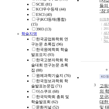
[사
SCIE
(81)
들의
KCI우수등재
(44)
‘잠’
ESCI
(40)
구)KCI등재(통합)
이정
(15)
새
201
3903
(13)
새
학술지명
Vol
한국공업화학회 연
No.
구논문 초록집
(96)
한국원예학회 학술
발표요지
(93)
한국고분자학회 학
술대회 연구논문 초록
집
(88)
원예과학기술지
(76)
한국정보과학회 학
3
고등
술발표논문집
(71)
의 
더스쿠프
(68)
모규
한국막학회 총회 및
대한
학술발표회
(62)
및 
문화저널
(52)