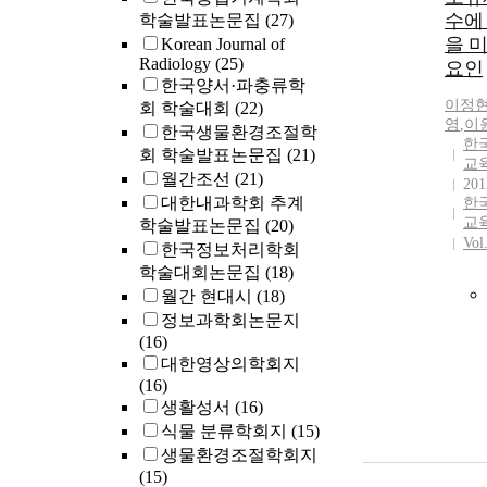
수에
학술발표논문집
(27)
을 
Korean Journal of
Radiology
(25)
요인
한국양서·파충류학
이정
회 학술대회
(22)
영
,
이
한국생물환경조절학
한
회 학술발표논문집
(21)
교
월간조선
(21)
201
대한내과학회 추계
한
교
학술발표논문집
(20)
Vol
한국정보처리학회
학술대회논문집
(18)
월간 현대시
(18)
정보과학회논문지
(16)
대한영상의학회지
(16)
생활성서
(16)
식물 분류학회지
(15)
생물환경조절학회지
(15)