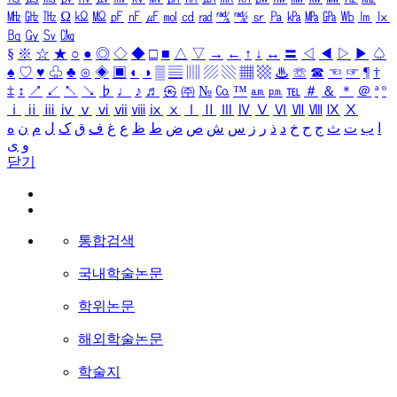
㎒
㎓
㎔
Ω
㏀
㏁
㎊
㎋
㎌
㏖
㏅
㎭
㎮
㎯
㏛
㎩
㎪
㎫
㎬
㏝
㏐
㏓
㏃
㏉
㏜
㏆
§
※
☆
★
○
●
◎
◇
◆
□
■
△
▽
→
←
↑
↓
↔
〓
◁
◀
▷
▶
♤
♠
♡
♥
♧
♣
⊙
◈
▣
◐
◑
▒
▤
▥
▨
▧
▦
▩
♨
☏
☎
☜
☞
¶
†
‡
↕
↗
↙
↖
↘
♭
♩
♪
♬
㉿
㈜
№
㏇
™
㏂
㏘
℡
＃
＆
＊
＠
ª
º
ⅰ
ⅱ
ⅲ
ⅳ
ⅴ
ⅵ
ⅶ
ⅷ
ⅸ
ⅹ
Ⅰ
Ⅱ
Ⅲ
Ⅳ
Ⅴ
Ⅵ
Ⅶ
Ⅷ
Ⅸ
Ⅹ
ا
ب
ت
ث
ج
ح
خ
د
ذ
ر
ز
س
ش
ص
ض
ط
ظ
ع
غ
ف
ق
ک
ل
م
ن
ه
و
ی
닫기
통합검색
국내학술논문
학위논문
해외학술논문
학술지