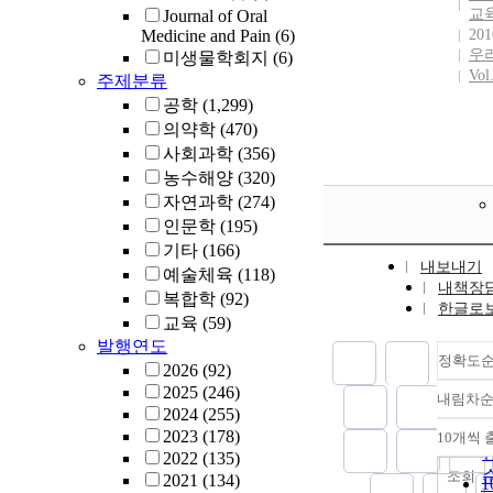
교
Journal of Oral
Medicine and Pain
(6)
201
우
미생물학회지
(6)
Vol
주제분류
공학
(1,299)
의약학
(470)
사회과학
(356)
농수해양
(320)
자연과학
(274)
인문학
(195)
기타
(166)
내보내기
예술체육
(118)
내책장
복합학
(92)
한글로
교육
(59)
발행연도
정확도
2026
(92)
2025
(246)
내림차
2024
(255)
2023
(178)
10개씩 
2022
(135)
조회
2021
(134)