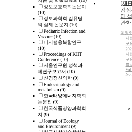
지움 및 학술발표회
(10)
[재
정보보호학회논문지
감정
(10)
터 
정보과학회 컴퓨팅
관한
의 실제 논문지
(10)
Pediatric Infection and
이정
Vaccine
(10)
사
디지털융복합연구
구
(10)
202
Proceedings of KIIT
사
Conference
(10)
구
총
서울연구원 정책과
Vol
제연구보고서
(10)
No.
신경정신의학
(9)
Endocrinology and
metabolism
(9)
한국태양에너지학회
논문집
(9)
한국식품영양과학회
지
(9)
Journal of Ecology
and Environment
(9)