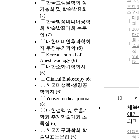
우
,
최
한국고생물학회 정
호진
,
기총회 및 학술발표회
조군
(7)
대
한국방송미디어공학
회
회 학술발표대회 논문
200
집
(7)
대
회
대한이비인후과학회
술
지 두경부외과학
(6)
집
Korean Journal of
Vol
Anesthesiology
(6)
No.
대한소화기학회지
(6)
Clinical Endoscopy
(6)
한국미생물·생명공
학회지
(6)
10
Yonsei medical journal
(6)
체육
대한결핵 및 호흡기
에게
학회 추계학술대회 초
의미
록집
(6)
한국지구과학회 학
이정
술발표논문집
(6)
한