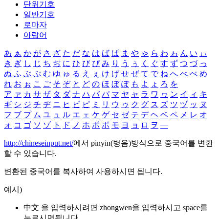
단위기호
일반기호
로마자
아랍어
あ
ぁ
か
が
さ
ざ
た
だ
な
は
ば
ぱ
ま
や
ゃ
ら
わ
ゎ
ん
い
ぃ
き
ぎ
し
じ
ち
ぢ
に
ひ
び
ぴ
み
り
う
ぅ
く
ぐ
す
ず
つ
づ
っ
ぬ
ふ
ぶ
ぷ
む
ゆ
ゅ
る
え
ぇ
け
げ
せ
ぜ
て
で
ね
へ
べ
ぺ
め
れ
お
ぉ
こ
ご
そ
ぞ
と
ど
の
ほ
ぼ
ぽ
も
よ
ょ
ろ
を
ア
ァ
カ
サ
ザ
タ
ダ
ナ
ハ
バ
パ
マ
ヤ
ャ
ラ
ワ
ヮ
ン
イ
ィ
キ
ギ
シ
ジ
チ
ヂ
ニ
ヒ
ビ
ピ
ミ
リ
ウ
ゥ
ク
グ
ス
ズ
ツ
ヅ
ッ
ヌ
フ
ブ
プ
ム
ユ
ュ
ル
エ
ェ
ケ
ゲ
セ
ゼ
テ
デ
ヘ
ベ
ペ
メ
レ
オ
ォ
コ
ゴ
ソ
ゾ
ト
ド
ノ
ホ
ボ
ポ
モ
ヨ
ョ
ロ
ヲ
―
http://chineseinput.net/
에서 pinyin(병음)방식으로 중국어를 변환
할 수 있습니다.
변환된 중국어를 복사하여 사용하시면 됩니다.
예시)
中文 을 입력하시려면
zhongwen
을 입력하시고 space를
누르시면됩니다.