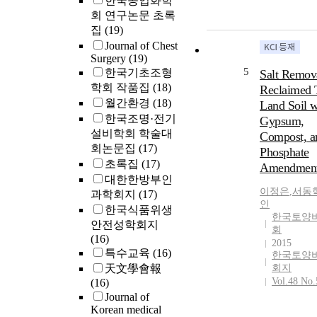
한국공업화학
고자 하였다. 
회 연구논문 초록
트남의 특수
집
(19)
인 A장애인
Journal of Chest
에 소속된 특
Surgery
(19)
관련 종사자 2
5
한국기초조형
Salt Remova
대상으로 하였
학회 작품집
(18)
Reclaimed 
AAC 전문가
월간환경
(18)
Land Soil w
그램은 AAC 
한국조명·전기
Gypsum,
식, 이론 및 실
설비학회 학술대
Compost, a
단계 구성되었
회논문집
(17)
일집단 사전・
Phosphate
초록집
(17)
사를 실시하여 
Amendmen
교수효능감과 
대한한방부인
이정은
,
서동
식의 변화차이
과학회지
(17)
인
표본 t 검정으
한국식품위생
한국토양
하였다. 결과: 
안전성학회지
회
문가교육 프
(16)
2015
참여한 특수교
특수교육
(16)
한국토양
종사자들의 A
天文學會報
회지
효능감과 인식
Vol.48 No.
(16)
적으로 유의하
Journal of
되었다. 결론 
Korean medical