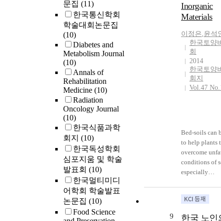
문집
(11)
Inorganic
limitation of n
한국통신학회
Materials
comparison gr
학술대회논문집
Suggestions fo
이정은
,
윤석
(10)
study are discu
한국토양
Diabetes and
회
Metabolism Journal
2014
(10)
한국토양
Annals of
회지
Rehabilitation
Vol.47 No.
Medicine
(10)
Radiation
Oncology Journal
(10)
한국식품과학
Bed-soils can 
회지
(10)
to help plants 
한국독성학회
overcome unfa
심포지움 및 학술
conditions of s
발표회
(10)
especially
한국멀티미디
hydraulicprope
어학회 학술발표
soils. This stu
논문집
(10)
conducted to e
Food Science
the effect of o
9
한국 노인
and Preservation