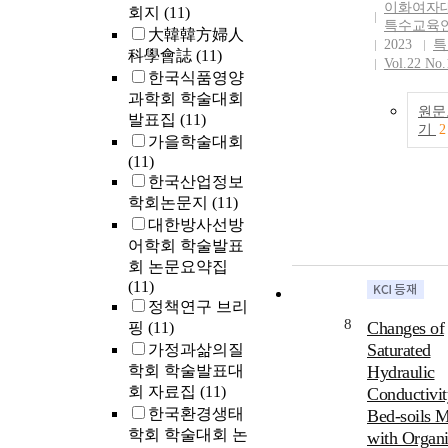
affected little 
program was
이화여자
회지
(11)
composition of
특수교육
configured as
大韓韓方婦人
below a depth 
2023
특
basic knowled
科學會誌
(11)
Vol.22 No.
and in leachat
theory and prac
한국식품영양
compared with
exercise, and
과학회 학술대회
treatment. It w
application sta
원문
발표집
(11)
concluded that
Paired t-test an
기
2
가을학술대회
gypsum was ef
was used to co
(11)
in amelioratin
difference bet
한국산업정보
reclaimed tidal
AAC teaching
학회논문지
(11)
at and below a 
efficiency an
대한방사선방
layer receiving
awareness. Res
어학회 학술발표
gypsum while
Participants’ 
compost worke
회 논문요약집
teaching effic
at a soil layer
(11)
and awareness 
compost was tr
정책연구 브리
significantly i
8
Changes of
핑
(11)
after AAC prof
education.
Saturated
가정과삶의질
Conclusions: 
학회 학술발표대
Hydraulic
study showed 
회 자료집
(11)
Conductivit
positive effec
한국환경생태
Bed-soils 
professional tr
학회 학술대회 논
with Organ
in Vietnam, bu