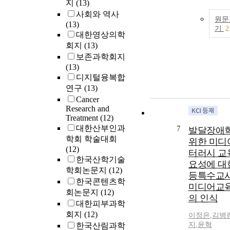
지
(13)
leachate was 4
awareness. Thu
사회와 역사
m-1 at 1 pore 
systematic AA
원문
(13)
(PV) of water 
training and su
기
2
대한영상의학
decreased to le
needed to incr
회지
(13)
3 dS m-1 at 3 
appropriate A
보존과학회지
water. Gypsum
application in
(13)
significantly
practice. This 
디지털융복합
decreased SAR
identifies the e
연구
(13)
(sodium adsor
the AAC profe
Cancer
ratio) of leacha
education pro
Research and
below 3 at 3 P
AAC teaching
Treatment
(12)
water and soil
efficiency and
대한산부인과
7
발달장애
(exchangeable
awareness of s
학회 학술대회
percentage) b
위한 미디
education staff
(12)
for the whole p
Vietnam. Meth
터러시 교
한국산학기술
soil column. 
Participants i
요성에 대
학회논문지
(12)
significantly
22 special edu
등특수교
한국콘텐츠학
decreased ESP 
staff members a
미디어교
at 0-5 cm dept
회논문지
(12)
single rehabili
의 인식
compared with
대한피부과학
center located 
control (20%).
Vietnam. The
회지
(12)
이정은
,
김병
However, comp
professional e
지
,
윤혁
한국산림과학