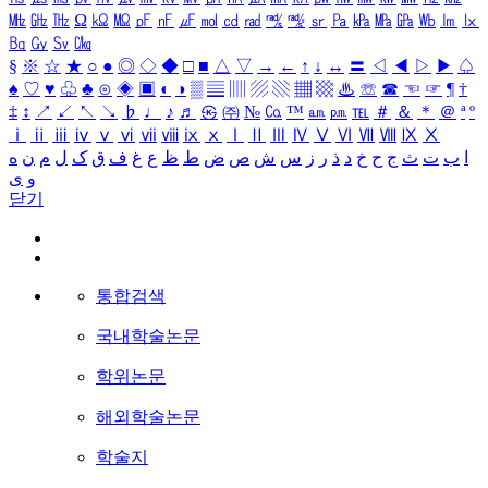
㎒
㎓
㎔
Ω
㏀
㏁
㎊
㎋
㎌
㏖
㏅
㎭
㎮
㎯
㏛
㎩
㎪
㎫
㎬
㏝
㏐
㏓
㏃
㏉
㏜
㏆
§
※
☆
★
○
●
◎
◇
◆
□
■
△
▽
→
←
↑
↓
↔
〓
◁
◀
▷
▶
♤
♠
♡
♥
♧
♣
⊙
◈
▣
◐
◑
▒
▤
▥
▨
▧
▦
▩
♨
☏
☎
☜
☞
¶
†
‡
↕
↗
↙
↖
↘
♭
♩
♪
♬
㉿
㈜
№
㏇
™
㏂
㏘
℡
＃
＆
＊
＠
ª
º
ⅰ
ⅱ
ⅲ
ⅳ
ⅴ
ⅵ
ⅶ
ⅷ
ⅸ
ⅹ
Ⅰ
Ⅱ
Ⅲ
Ⅳ
Ⅴ
Ⅵ
Ⅶ
Ⅷ
Ⅸ
Ⅹ
ا
ب
ت
ث
ج
ح
خ
د
ذ
ر
ز
س
ش
ص
ض
ط
ظ
ع
غ
ف
ق
ک
ل
م
ن
ه
و
ی
닫기
통합검색
국내학술논문
학위논문
해외학술논문
학술지