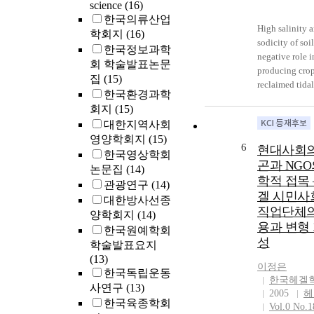
본 연구의 AA
science
(16)
가 교육프로그
한국의류산업
High salinity 
트남의 특수교
학회지
(16)
sodicity of soi
종사자들의 지
한국정보과학
negative role i
AAC 교수효능
회 학술발표논문
producing crop
인식을 향상
집
(15)
reclaimed tidal
데 의의가 있다
한국환경과학
To evaluate the
Background a
회지
(15)
of soil amelior
Objectives: Sp
대한지역사회
salt removal in
education teac
영양학회지
(15)
highly saline 
and AAC
6
현대사회의
한국영상학회
sodic soil of r
communicatio
곤과 NGO
논문집
(14)
tidal land, we
specialists’ spe
학적 접목 
conducted a c
관광연구
(14)
knowledge, att
겔 시민사
experiment wi
and profession
대한방사선종
직업단체의
treating gypsu
regarding AAC
양학회지
(14)
compost, and
용과 변형
required for it
한국원예학회
phosphate at 0
application to 
성
학술발표요지
depth and mea
with severe
(13)
the salt concen
이정은
disabilities. V
한국독립운동
한국헤겔
of leachate and
in an elementa
사연구
(13)
2005
헤
Electrical
regarding spec
한국육종학회
Vol.0 No.1
conductivity o
education an