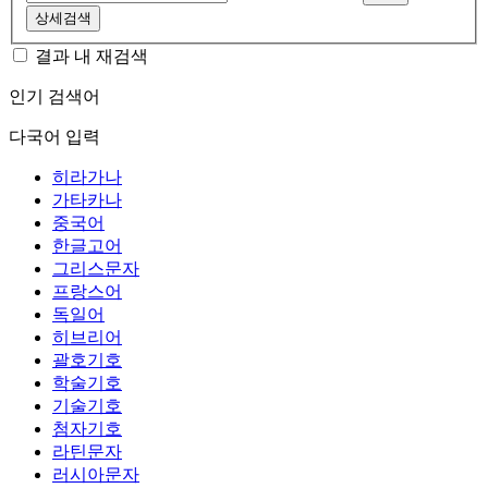
상세검색
결과 내 재검색
인기 검색어
다국어 입력
히라가나
가타카나
중국어
한글고어
그리스문자
프랑스어
독일어
히브리어
괄호기호
학술기호
기술기호
첨자기호
라틴문자
러시아문자