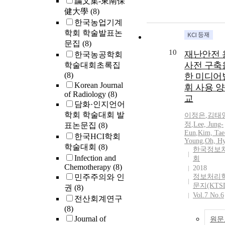
論文集-東南保
0.21 m h-1). S
健大學
(8)
effect was mor
한국농업기계
apparent when
학회 학술발표논
pressure was a
문집
(8)
bed-soils cont
10
재난안전 
한국농공학회
fine vermiculit
사전 구축
학술대회초록집
± 0.01m h-1), 
(8)
한 미디어
reflecting the 
Korean Journal
휘 사용 양
in pore size wi
of Radiology
(8)
expansion of
교
담화·인지언어
vermiculite we
학회 학술대회 발
이정은
,
김태
Compactingde
정
,
Lee, Jung-
표논문집
(8)
more Ks in the
Eun
,
Kim, Tae
한국HCI학회
soils containi
Young
,
Oh, Hy
학술대회
(8)
peat or vermicu
한국정보
than other mixt
Infection and
회
Chemotherapy
(8)
Those resultss
2018
민주주의와 인
정보처리학
that perlite an
문지(KTS
권
(8)
ash in bed-soil
Vol.7 No.6
an important ro
전산회계연구
improving satu
(8)
hydrauliccond
Journal of
원문