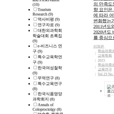
and inorganic 
의 만족도
(10)
materials onsa
향 요인은
Tourism
hydraulic
Research
(9)
에 따라 
conductivity (
역사비평
(9)
변화했는가
bed-soils. Perl
연구자료
(9)
bottom ash, wh
2011년도
대한외과학회
inorganic
2020년도
학술대회 초록집
materials,incr
를 중심으
(9)
more Ks of bed
e-비즈니스 연
than coco peat
이정은
구
(9)
organic materia
학습자중
교육학회
However, vermi
특수교육학연
2023
an inorganicma
구
(9)
학습자중
increased less 
한국여성철학
교육연구
coco peat. Sat
(9)
Vol.23 No.
hydraulic
무역연구
(8)
conductivity o
특수교육연구
soil mixed wit
(8)
보
finevermiculite
한국식품영양
0.02 m h-1) w
과학회지
(8)
lower than one
Annals of
containing coa
Coloproctolgy
(8)
vermiculite (0