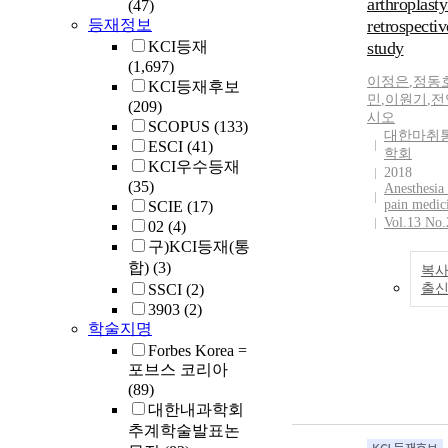
arthroplasty
(47)
등재정보
retrospectiv
KCI등재
study
(1,697)
이정은
,
정동
KCI등재후보
민
,
이원기
,
전
(209)
시오
SCOPUS
(133)
대한마취
ESCI
(41)
학회
KCI우수등재
2018
(35)
Anesthesia
pain medic
SCIE
(17)
Vol.13 No.
02
(4)
구)KCI등재(통
합)
(3)
복사
SSCI
(2)
출
3903
(2)
학술지명
Forbes Korea =
포브스 코리아
(89)
대한내과학회
추계학술발표논