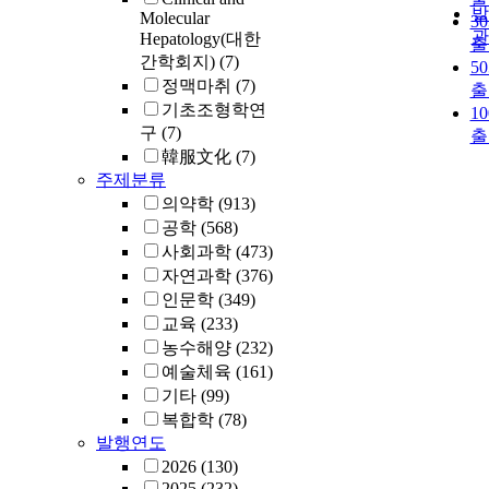
발
Molecular
3
관
Hepatology(대한
출
간학회지)
(7)
5
정맥마취
(7)
출
기초조형학연
1
구
(7)
출
韓服文化
(7)
주제분류
의약학
(913)
공학
(568)
사회과학
(473)
자연과학
(376)
인문학
(349)
교육
(233)
농수해양
(232)
예술체육
(161)
기타
(99)
복합학
(78)
발행연도
2026
(130)
2025
(232)