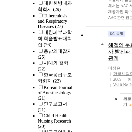
대한한방내과
해서는 AAC 
학회지
(29)
제공자인 특
Tuberculosis
AAC 관련 
and Respiratory
지식과 태도,
Diseases
(27)
이 요구된다.
대한피부과학
특수교육이 
회 학술발표대회
않은 베트남은
4
집
(26)
헤겔의 문
육에 대한 인
충남의대잡지
사 발전과
보적인 수준에
(25)
관계
있으며, 교육
시대와 철학
이 매우 부족할
이정은
(22)
니라 AAC에 
한국헤겔
한국응급구조
식도 전무한 
2009
헤
학회지
(22)
다. 이에 AA
Vol.0 No.2
Korean Journal
적절성을 높이
of Anesthesiology
방법으로 교
(21)
원문
지원과 AAC
연구보고서
기
2
육 프로그램을
(21)
여 베트남의 
Child Health
관련 종사자들
Nursing Research
교수효능감과
(20)
미치는 영향을