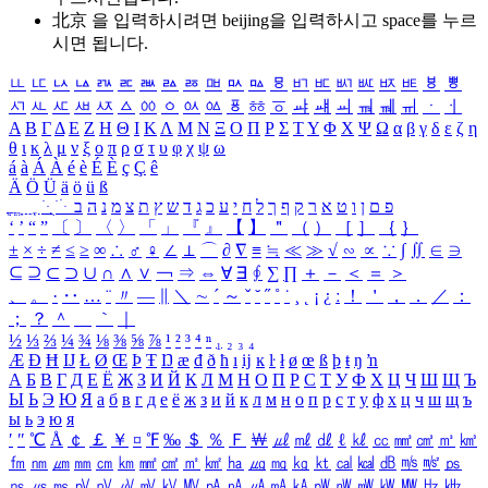
北京 을 입력하시려면
beijing
을 입력하시고 space를 누르
시면 됩니다.
ㅥ
ㅦ
ㅧ
ㅨ
ㅩ
ㅪ
ㅫ
ㅬ
ㅭ
ㅮ
ㅯ
ㅰ
ㅱ
ㅲ
ㅳ
ㅴ
ㅵ
ㅶ
ㅷ
ㅸ
ㅹ
ㅺ
ㅻ
ㅼ
ㅽ
ㅾ
ㅿ
ㆀ
ㆁ
ㆂ
ㆃ
ㆄ
ㆅ
ㆆ
ㆇ
ㆈ
ㆉ
ㆊ
ㆋ
ㆌ
ㆍ
ㆎ
Α
Β
Γ
Δ
Ε
Ζ
Η
Θ
Ι
Κ
Λ
Μ
Ν
Ξ
Ο
Π
Ρ
Σ
Τ
Υ
Φ
Χ
Ψ
Ω
α
β
γ
δ
ε
ζ
η
θ
ι
κ
λ
μ
ν
ξ
ο
π
ρ
σ
τ
υ
φ
χ
ψ
ω
á
à
Á
À
é
è
É
È
ç
Ç
ê
Ä
Ö
Ü
ä
ö
ü
ß
ְ
ֳ
ֲ
ֱ
ָ
ַ
ֵ
ֶ
ִ
ֹ
ּ
ֻ
ׂ
ׁ
ּ
ב
ה
נ
מ
צ
ת
ץ
ש
ד
ג
כ
ע
י
ח
ל
ך
ף
ק
ר
א
ט
ו
ן
ם
פ
‘
’
“
”
〔
〕
〈
〉
「
」
『
』
【
】
＂
（
）
［
］
｛
｝
±
×
÷
≠
≤
≥
∞
∴
♂
♀
∠
⊥
⌒
∂
∇
≡
≒
≪
≫
√
∽
∝
∵
∫
∬
∈
∋
⊆
⊇
⊂
⊃
∪
∩
∧
∨
￢
⇒
⇔
∀
∃
∮
∑
∏
＋
－
＜
＝
＞
、
。
·
‥
…
¨
〃
―
∥
＼
∼
´
～
ˇ
˘
˝
˚
˙
¸
˛
¡
¿
ː
！
＇
，
．
／
：
；
？
＾
＿
｀
｜
½
⅓
⅔
¼
¾
⅛
⅜
⅝
⅞
¹
²
³
⁴
ⁿ
₁
₂
₃
₄
Æ
Ð
Ħ
Ĳ
Ł
Ø
Œ
Þ
Ŧ
Ŋ
æ
đ
ð
ħ
ı
ĳ
ĸ
ŀ
ł
ø
œ
ß
þ
ŧ
ŋ
ŉ
А
Б
В
Г
Д
Е
Ё
Ж
З
И
Й
К
Л
М
Н
О
П
Р
С
Т
У
Ф
Х
Ц
Ч
Ш
Щ
Ъ
Ы
Ь
Э
Ю
Я
а
б
в
г
д
е
ё
ж
з
и
й
к
л
м
н
о
п
р
с
т
у
ф
х
ц
ч
ш
щ
ъ
ы
ь
э
ю
я
′
″
℃
Å
￠
￡
￥
¤
℉
‰
＄
％
Ｆ
￦
㎕
㎖
㎗
ℓ
㎘
㏄
㎣
㎤
㎥
㎦
㎙
㎚
㎛
㎜
㎝
㎞
㎟
㎠
㎡
㎢
㏊
㎍
㎎
㎏
㏏
㎈
㎉
㏈
㎧
㎨
㎰
㎱
㎲
㎳
㎴
㎵
㎶
㎷
㎸
㎹
㎀
㎁
㎂
㎃
㎄
㎺
㎻
㎽
㎾
㎿
㎐
㎑