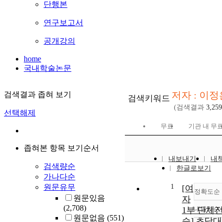
단행본
연구보고서
공개강의
home
국내학술논문
저자 : 이정
검색결과 좁혀 보기
검색키워드
(검색결과
3,259
선택해제
무료
기관 내 무
좁혀본 항목 보기순서
내보내기
내
검색량순
한글로보기
가나다순
1
원문유무
[여
정확도순
원문있음
자
(2,708)
1부 단체전
내림차순
정
원문없음
(551)
승] 초당대