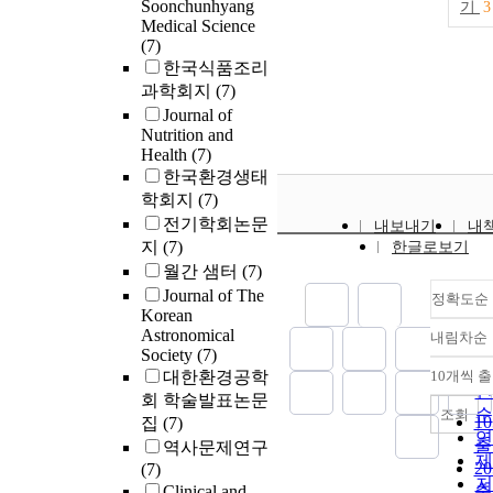
Soonchunhyang
but vermiculite
기
3
Medical Science
soils may supp
(7)
improvement o
한국식품조리
saturated hydr
과학회지
(7)
conductivitywi
Journal of
decrease of its
Nutrition and
with the increa
Health
(7)
compacting pre
한국환경생태
학회지
(7)
전기학회논문
내보내기
내
지
(7)
한글로보기
월간 샘터
(7)
Journal of The
정확도순
Korean
Astronomical
내림차순
정
Society
(7)
순
대한환경공학
10개씩 
내
인
회 학술발표논문
순
조회
1
집
(7)
연
출
역사문제연구
제
2
(7)
저
Clinical and
출