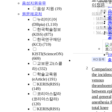
순
10개씩 
음성지원유무
내
이정은
인
음성 지원
(19)
순
조회
1
원문제공처
이정은
연
출
대한검도
누리미디어
제
2
2018
(DBpia)
(1,110)
저
대학검도
출
한국학술정보
발
Vol.- No.3
3
(KISS)
(875)
관
출
한국연구재단
5
(KCI)
(719)
보
출
KISTI(ScienceON)
1
(669)
출
교보문고(스콜
2
라)
(332)
Comparison
학술교육원
the incidenc
(eArticle)
(191)
venous
KERIS(RISS)
thromboem
(149)
between epi
코리아스칼라
and general
(코리아스칼라)
anesthesia f
(120)
total knee
KERIS(RISS)