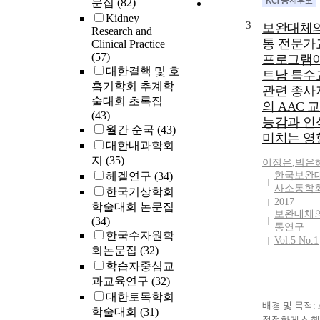
문집
(82)
Kidney
3
보완대체
Research and
통 전문가
Clinical Practice
(57)
프로그램이
대한결핵 및 호
트남 특수
흡기학회 추계학
관련 종사
술대회 초록집
의 AAC 
(43)
능감과 인
월간 순국
(43)
미치는 영
대한내과학회
지
(35)
이정은
,
박은
헤겔연구
(34)
한국보완
사소통학
한국기상학회
2017
학술대회 논문집
보완대체
(34)
통연구
한국수자원학
Vol.5 No.1
회논문집
(32)
학습자중심교
과교육연구
(32)
대한토목학회
배경 및 목적:
학술대회
(31)
적절하게 실행