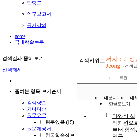
단행본
연구보고서
공개강의
home
국내학술논문
저자 : 이정민 
검색결과 좁혀 보기
검색키워드
Jeong
(검색
선택해제
무료
좁혀본 항목 보기순서
내보내기
내
검색량순
한글로보기
가나다순
1
원문유무
다양한 실
원문있음
(15)
리카원으
원문제공처
부터 합성된
한국학술정보
연구