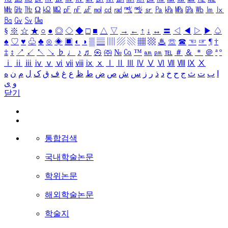
㎒
㎓
㎔
Ω
㏀
㏁
㎊
㎋
㎌
㏖
㏅
㎭
㎮
㎯
㏛
㎩
㎪
㎫
㎬
㏝
㏐
㏓
㏃
㏉
㏜
㏆
§
※
☆
★
○
●
◎
◇
◆
□
■
△
▽
→
←
↑
↓
↔
〓
◁
◀
▷
▶
♤
♠
♡
♥
♧
♣
⊙
◈
▣
◐
◑
▒
▤
▥
▨
▧
▦
▩
♨
☏
☎
☜
☞
¶
†
‡
↕
↗
↙
↖
↘
♭
♩
♪
♬
㉿
㈜
№
㏇
™
㏂
㏘
℡
＃
＆
＊
＠
ª
º
ⅰ
ⅱ
ⅲ
ⅳ
ⅴ
ⅵ
ⅶ
ⅷ
ⅸ
ⅹ
Ⅰ
Ⅱ
Ⅲ
Ⅳ
Ⅴ
Ⅵ
Ⅶ
Ⅷ
Ⅸ
Ⅹ
ا
ب
ت
ث
ج
ح
خ
د
ذ
ر
ز
س
ش
ص
ض
ط
ظ
ع
غ
ف
ق
ک
ل
م
ن
ه
و
ی
닫기
통합검색
국내학술논문
학위논문
해외학술논문
학술지