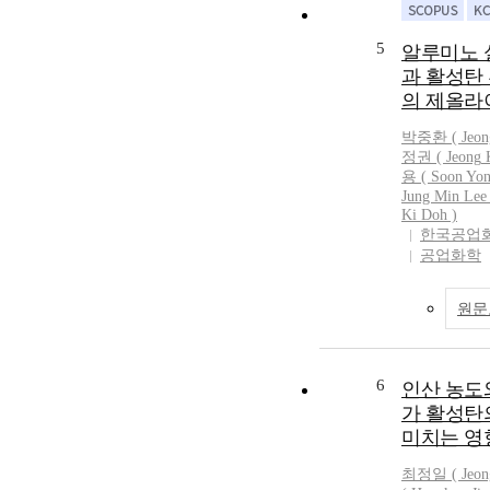
composition of 
present work, t
5
알루미노 
could be easil
과 활성탄
content on the
의 제올라
removed by aci
order to invest
박중환 (
Jeon
growing of zeol
정권 (
Jeong
K
continuous cry
용 (
Soon
Yo
the compositio
Jung Min Lee 
X(6.36Na₂O-
Ki Doh )
Al₂O₃-5.3SiO₂
한국공업
공업화학
supplied every
mechanism and 
between the me
원문
nucleation are
results show th
silica increase
6
인산 농도
the nuclei of ze
formed on the m
가 활성탄
it was confirme
미치는 영
zeolite stuck o
최정일 (
Jeon
continues the 