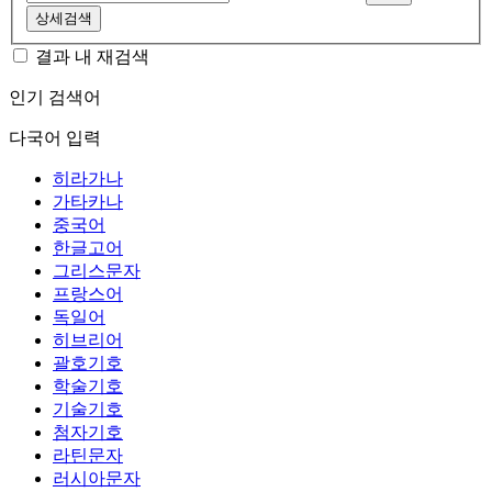
상세검색
결과 내 재검색
인기 검색어
다국어 입력
히라가나
가타카나
중국어
한글고어
그리스문자
프랑스어
독일어
히브리어
괄호기호
학술기호
기술기호
첨자기호
라틴문자
러시아문자