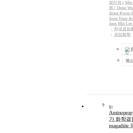
최민정 ( Mi
crystal is 0.4
원 ( Dong W
pore volume b
Jeong
Kwon S
crystallization
Soon
Yong
Je
crystals on the
Jung Min Lee 
activated carb
한국공업
공업화학
exchange capac
impregnated s
CaCO₃/g zeolite
almost the same
4A powder. The 
복
4A was not sep
support of act
granule in the 
dispersion. Th
isotherm of wa
impregnated s
intermediate s
9
γ-
I and III. In ad
Aminopropyl
impregnated s
thehydrophili
가 화학결
properties sim
magadiit