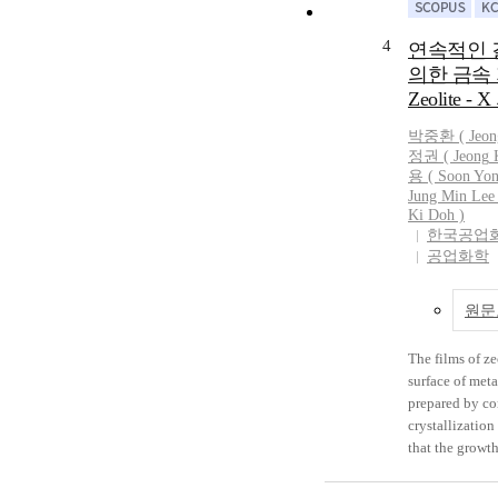
4
연속적인 
의한 금속
Zeolite 
박중환 (
Jeon
정권 (
Jeong
K
용 (
Soon
Yo
Jung Min Lee 
Ki Doh )
한국공업
공업화학
원문
The films of ze
surface of meta
prepared by c
crystallization
that the growth
on the surface 
dependent on t