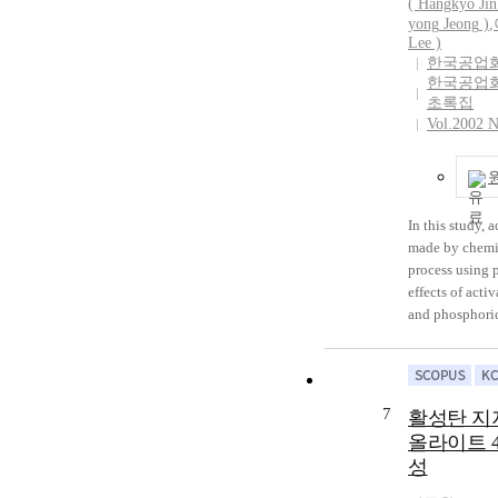
( Hangkyo Jin
particles are 
yong
Jeong
)
,
reaction of po
Lee )
finally become 
한국공업
The sample syn
한국공업
type was confi
초록집
the analyses 
Vol.2002 N
In this study, 
made by chemic
process using 
effects of acti
and phosphoric
on the pore str
carbon were in
Activation tem
800°C and pho
7
활성탄 지
concentration 
올라이트 4
the activation 
성
600°C, specific
total pore vo