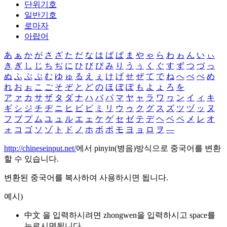
단위기호
일반기호
로마자
아랍어
あ
ぁ
か
が
さ
ざ
た
だ
な
は
ば
ぱ
ま
や
ゃ
ら
わ
ゎ
ん
い
ぃ
き
ぎ
し
じ
ち
ぢ
に
ひ
び
ぴ
み
り
う
ぅ
く
ぐ
す
ず
つ
づ
っ
ぬ
ふ
ぶ
ぷ
む
ゆ
ゅ
る
え
ぇ
け
げ
せ
ぜ
て
で
ね
へ
べ
ぺ
め
れ
お
ぉ
こ
ご
そ
ぞ
と
ど
の
ほ
ぼ
ぽ
も
よ
ょ
ろ
を
ア
ァ
カ
サ
ザ
タ
ダ
ナ
ハ
バ
パ
マ
ヤ
ャ
ラ
ワ
ヮ
ン
イ
ィ
キ
ギ
シ
ジ
チ
ヂ
ニ
ヒ
ビ
ピ
ミ
リ
ウ
ゥ
ク
グ
ス
ズ
ツ
ヅ
ッ
ヌ
フ
ブ
プ
ム
ユ
ュ
ル
エ
ェ
ケ
ゲ
セ
ゼ
テ
デ
ヘ
ベ
ペ
メ
レ
オ
ォ
コ
ゴ
ソ
ゾ
ト
ド
ノ
ホ
ボ
ポ
モ
ヨ
ョ
ロ
ヲ
―
http://chineseinput.net/
에서 pinyin(병음)방식으로 중국어를 변환
할 수 있습니다.
변환된 중국어를 복사하여 사용하시면 됩니다.
예시)
中文 을 입력하시려면
zhongwen
을 입력하시고 space를
누르시면됩니다.