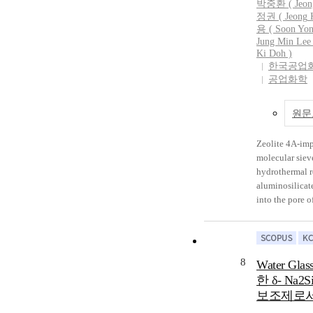
박중환 (
Jeon
and external s
정권 (
Jeong
K
maximum. As t
용 (
Soon
Yo
phosphoric aci
Jung Min Lee 
the activation
Ki Doh )
shows maximum
한국공업
공업화학
area becomes l
원문
Zeolite 4A-im
molecular siev
hydrothermal r
aluminosilicat
into the pore o
granule. The cr
mainly were fo
macropore of a
their average 
8
Water Gl
The pore volum
한 δ- Na2
carbon granule
보조제로서
pore volume of
including 21.6