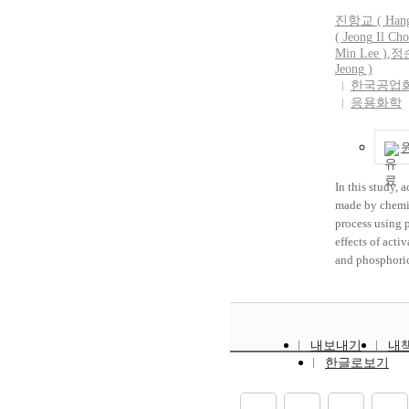
진항교 ( Hang 
(
Jeong
Il Cho
Min Lee )
,
정
Jeong
)
한국공업
응용화학
In this study, 
made by chemic
process using 
effects of acti
and phosphoric
on the pore str
carbon were in
Activation tem
800℃ and phos
내보내기
내
concentration 
한글로보기
the activation 
600℃, specific
total pore vo