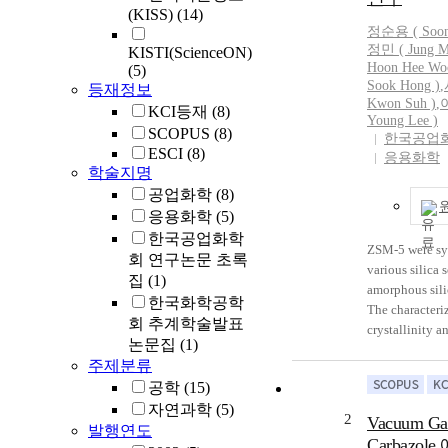
(KISS)
(14)
정순용 (
Soo
정민
( Jung M
KISTI(ScienceON)
Hoon Hee Wo
(5)
Sook Hong )
,
등재정보
Kwon Suh )
,
KCI등재
(8)
Young Lee )
SCOPUS
(8)
한국공업
ESCI
(8)
응용화학
학술지명
공업화학
(8)
응용화학
(5)
한국공업화학
ZSM-5 were sy
회 연구논문 초록
various silica s
집
(1)
amorphous sili
한국화학공학
The characteriz
회 추계학술발표
crystallinity 
논문집
(1)
ZSM-5 has been
주제분류
means of X-ray
공학
(15)
Scanning Elec
자연과학
(5)
From the resul
2
Vacuum Ga
발행연도
ZSM-5 synthes
Carbazo