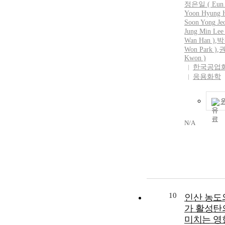
정은일 ( Eun 
Yoon
Hyung 
Soon
Yong
Je
Jung Min Lee 
Wan Han )
,
박
Won Park )
,
권
Kwon )
한국공업
응용화학
N/A
10
인산 농도
가 활성탄
미치는 영