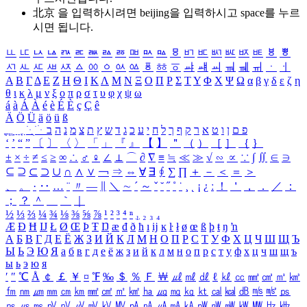
北京 을 입력하시려면
beijing
을 입력하시고 space를 누르
시면 됩니다.
ㅥ
ㅦ
ㅧ
ㅨ
ㅩ
ㅪ
ㅫ
ㅬ
ㅭ
ㅮ
ㅯ
ㅰ
ㅱ
ㅲ
ㅳ
ㅴ
ㅵ
ㅶ
ㅷ
ㅸ
ㅹ
ㅺ
ㅻ
ㅼ
ㅽ
ㅾ
ㅿ
ㆀ
ㆁ
ㆂ
ㆃ
ㆄ
ㆅ
ㆆ
ㆇ
ㆈ
ㆉ
ㆊ
ㆋ
ㆌ
ㆍ
ㆎ
Α
Β
Γ
Δ
Ε
Ζ
Η
Θ
Ι
Κ
Λ
Μ
Ν
Ξ
Ο
Π
Ρ
Σ
Τ
Υ
Φ
Χ
Ψ
Ω
α
β
γ
δ
ε
ζ
η
θ
ι
κ
λ
μ
ν
ξ
ο
π
ρ
σ
τ
υ
φ
χ
ψ
ω
á
à
Á
À
é
è
É
È
ç
Ç
ê
Ä
Ö
Ü
ä
ö
ü
ß
ְ
ֳ
ֲ
ֱ
ָ
ַ
ֵ
ֶ
ִ
ֹ
ּ
ֻ
ׂ
ׁ
ּ
ב
ה
נ
מ
צ
ת
ץ
ש
ד
ג
כ
ע
י
ח
ל
ך
ף
ק
ר
א
ט
ו
ן
ם
פ
‘
’
“
”
〔
〕
〈
〉
「
」
『
』
【
】
＂
（
）
［
］
｛
｝
±
×
÷
≠
≤
≥
∞
∴
♂
♀
∠
⊥
⌒
∂
∇
≡
≒
≪
≫
√
∽
∝
∵
∫
∬
∈
∋
⊆
⊇
⊂
⊃
∪
∩
∧
∨
￢
⇒
⇔
∀
∃
∮
∑
∏
＋
－
＜
＝
＞
、
。
·
‥
…
¨
〃
―
∥
＼
∼
´
～
ˇ
˘
˝
˚
˙
¸
˛
¡
¿
ː
！
＇
，
．
／
：
；
？
＾
＿
｀
｜
½
⅓
⅔
¼
¾
⅛
⅜
⅝
⅞
¹
²
³
⁴
ⁿ
₁
₂
₃
₄
Æ
Ð
Ħ
Ĳ
Ł
Ø
Œ
Þ
Ŧ
Ŋ
æ
đ
ð
ħ
ı
ĳ
ĸ
ŀ
ł
ø
œ
ß
þ
ŧ
ŋ
ŉ
А
Б
В
Г
Д
Е
Ё
Ж
З
И
Й
К
Л
М
Н
О
П
Р
С
Т
У
Ф
Х
Ц
Ч
Ш
Щ
Ъ
Ы
Ь
Э
Ю
Я
а
б
в
г
д
е
ё
ж
з
и
й
к
л
м
н
о
п
р
с
т
у
ф
х
ц
ч
ш
щ
ъ
ы
ь
э
ю
я
′
″
℃
Å
￠
￡
￥
¤
℉
‰
＄
％
Ｆ
￦
㎕
㎖
㎗
ℓ
㎘
㏄
㎣
㎤
㎥
㎦
㎙
㎚
㎛
㎜
㎝
㎞
㎟
㎠
㎡
㎢
㏊
㎍
㎎
㎏
㏏
㎈
㎉
㏈
㎧
㎨
㎰
㎱
㎲
㎳
㎴
㎵
㎶
㎷
㎸
㎹
㎀
㎁
㎂
㎃
㎄
㎺
㎻
㎽
㎾
㎿
㎐
㎑