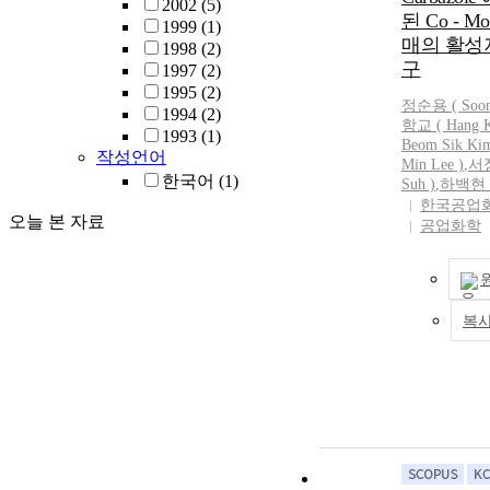
silica source d
2002
(5)
된 Co - Mo
difference. As
1999
(1)
매의 활성
images, ZSM-5 
1998
(2)
구
best.
1997
(2)
1995
(2)
정순용 (
Soo
1994
(2)
항교 ( Hang Ky
1993
(1)
Beom Sik Kim
작성언어
Min Lee )
,
서
한국어
(1)
Suh )
,
하백현 ( 
한국공업
오늘 본 자료
공업화학
복