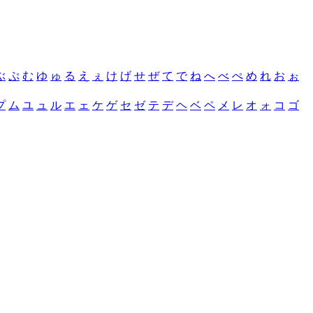
ぶ
ぷ
む
ゆ
ゅ
る
え
ぇ
け
げ
せ
ぜ
て
で
ね
へ
べ
ぺ
め
れ
お
ぉ
プ
ム
ユ
ュ
ル
エ
ェ
ケ
ゲ
セ
ゼ
テ
デ
ヘ
ベ
ペ
メ
レ
オ
ォ
コ
ゴ