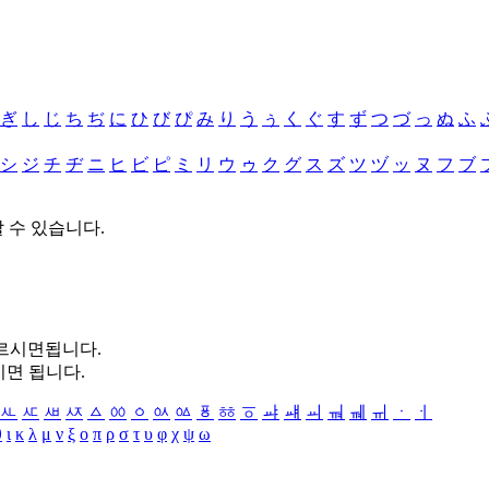
ぎ
し
じ
ち
ぢ
に
ひ
び
ぴ
み
り
う
ぅ
く
ぐ
す
ず
つ
づ
っ
ぬ
ふ
シ
ジ
チ
ヂ
ニ
ヒ
ビ
ピ
ミ
リ
ウ
ゥ
ク
グ
ス
ズ
ツ
ヅ
ッ
ヌ
フ
ブ
할 수 있습니다.
누르시면됩니다.
시면 됩니다.
ㅻ
ㅼ
ㅽ
ㅾ
ㅿ
ㆀ
ㆁ
ㆂ
ㆃ
ㆄ
ㆅ
ㆆ
ㆇ
ㆈ
ㆉ
ㆊ
ㆋ
ㆌ
ㆍ
ㆎ
θ
ι
κ
λ
μ
ν
ξ
ο
π
ρ
σ
τ
υ
φ
χ
ψ
ω