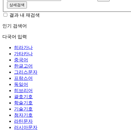
상세검색
결과 내 재검색
인기 검색어
다국어 입력
히라가나
가타카나
중국어
한글고어
그리스문자
프랑스어
독일어
히브리어
괄호기호
학술기호
기술기호
첨자기호
라틴문자
러시아문자