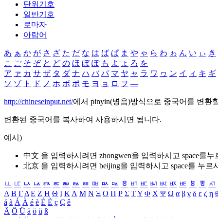
단위기호
일반기호
로마자
아랍어
あ
ぁ
か
が
さ
ざ
た
だ
な
は
ば
ぱ
ま
や
ゃ
ら
わ
ゎ
ん
い
ぃ
き
こ
ご
そ
ぞ
と
ど
の
ほ
ぼ
ぽ
も
よ
ょ
ろ
を
ア
ァ
カ
サ
ザ
タ
ダ
ナ
ハ
バ
パ
マ
ヤ
ャ
ラ
ワ
ヮ
ン
イ
ィ
キ
ギ
ソ
ゾ
ト
ド
ノ
ホ
ボ
ポ
モ
ヨ
ョ
ロ
ヲ
―
http://chineseinput.net/
에서 pinyin(병음)방식으로 중국어를 변환
변환된 중국어를 복사하여 사용하시면 됩니다.
예시)
中文 을 입력하시려면
zhongwen
을 입력하시고 space를
北京 을 입력하시려면
beijing
을 입력하시고 space를 누르
ㅥ
ㅦ
ㅧ
ㅨ
ㅩ
ㅪ
ㅫ
ㅬ
ㅭ
ㅮ
ㅯ
ㅰ
ㅱ
ㅲ
ㅳ
ㅴ
ㅵ
ㅶ
ㅷ
ㅸ
ㅹ
ㅺ
Α
Β
Γ
Δ
Ε
Ζ
Η
Θ
Ι
Κ
Λ
Μ
Ν
Ξ
Ο
Π
Ρ
Σ
Τ
Υ
Φ
Χ
Ψ
Ω
α
β
γ
δ
ε
ζ
η
á
à
Á
À
é
è
É
È
ç
Ç
ê
Ä
Ö
Ü
ä
ö
ü
ß