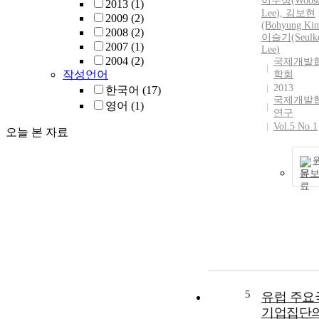
이우성
(
Woos
2013
(1)
Lee
), 김보현
2009
(2)
(Bohyung Kim
2008
(2)
이슬기(Seulk
2007
(1)
Lee
)
2004
(2)
국제개발
작성언어
학회
2013
한국어
(17)
국제개발
영어
(1)
연구
Vol.5 No.1
오늘 본 자료
문
5
유럽 주요
기업집단