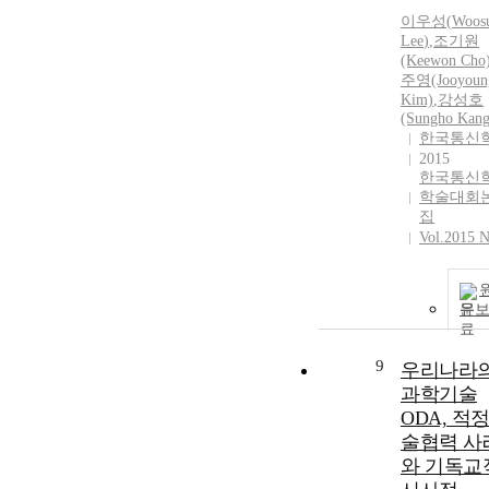
이우성
(
Woos
Lee
)
,
조기원
(Keewon Cho
주영(Jooyoun
Kim)
,
강성호
(Sungho Kang
한국통신
2015
한국통신
학술대회
집
Vol.2015 N
문
9
우리나라
과학기술
ODA, 적
술협력 사
와 기독교