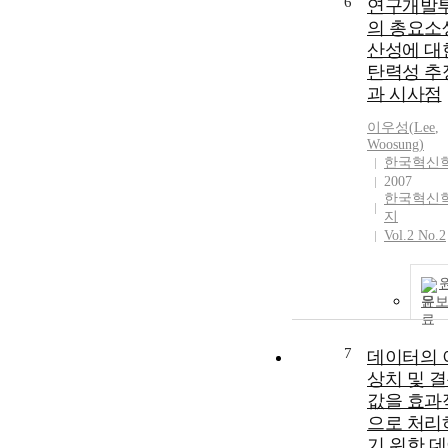
6
연구개발
의 총요소
산성에 대
탄력성 추
과 시사점
이우성
(
Lee
,
Woosung
)
한국혁신
2007
한국혁신
지
Vol.2 No.2
문
7
데이터의 
상치 및 
값을 효과
으로 처리
기 위한 