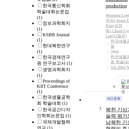
production
한국통신학회
학술대회논문집
Woosung
Lee
(1)
우성
)
,
Jeong-
정보과학회지
Kim(김정
(1)
동)
,
Choul-Gy
KSBB Journal
Lee
(이철균)
(1)
한국생물
현대북한연구
회
(1)
2004
한국경제연구
한국생물
회 학술대
원 연구보고서
(1)
Vol.2004 N
생명과학회지
(1)
Proceedings of
KIIT Conference
문
(1)
한국생물공학
회 학술대회
(1)
3
북한 기상
한국공간디자
인학회논문집
(1)
술력 평가
국제개발협력
남북한 기
연구
(1)
협력의 효