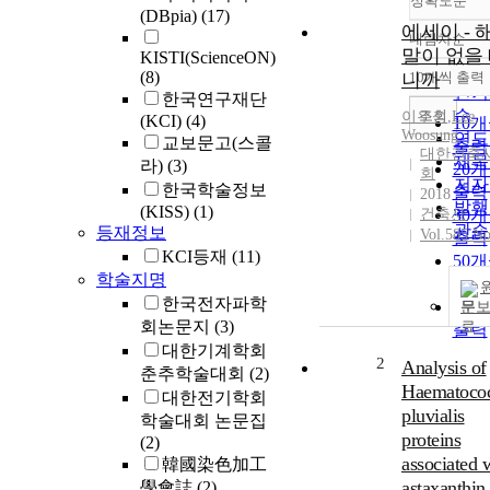
정확도순
(DBpia)
(17)
에세이 - 
내림차순
정확
말이 없을
KISTI(ScienceON)
순
(8)
니까
10개씩 출력
내림
인기
한국연구재단
순
조회
이우성
,
Lee
,
(KCI)
(4)
10
Woosung
연도
교보문고(스콜
출력
대한건축
제목
라)
(3)
20
회
저자
한국학술정보
출력
2018
발행
(KISS)
(1)
건축사
30
관순
등재정보
Vol.585 No
출력
KCI등재
(11)
50
학술지명
출력
한국전자파학
100
문
회논문지
(3)
출력
대한기계학회
2
Analysis of
춘추학술대회
(2)
Haematoco
대한전기학회
pluvialis
학술대회 논문집
proteins
(2)
associated 
韓國染色加工
astaxanthin
學會誌
(2)