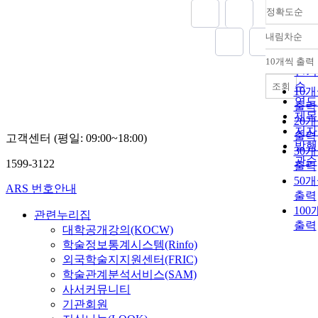
정확도순
내림차순
정확
순
10개씩 출력
내림
인기
순
조회
10
연도
출력
제목
20
저자
출력
고객센터 (평일: 09:00~18:00)
발행
30
관순
1599-3122
출력
50
ARS 번호안내
출력
100
관련누리집
출력
대학공개강의(KOCW)
학술정보통계시스템(Rinfo)
외국학술지지원센터(FRIC)
학술관계분석서비스(SAM)
사서커뮤니티
기관회원