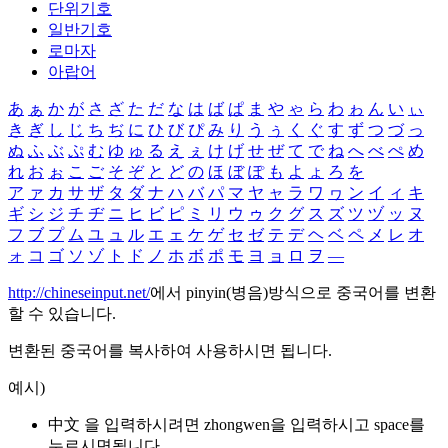
단위기호
일반기호
로마자
아랍어
あ
ぁ
か
が
さ
ざ
た
だ
な
は
ば
ぱ
ま
や
ゃ
ら
わ
ゎ
ん
い
ぃ
き
ぎ
し
じ
ち
ぢ
に
ひ
び
ぴ
み
り
う
ぅ
く
ぐ
す
ず
つ
づ
っ
ぬ
ふ
ぶ
ぷ
む
ゆ
ゅ
る
え
ぇ
け
げ
せ
ぜ
て
で
ね
へ
べ
ぺ
め
れ
お
ぉ
こ
ご
そ
ぞ
と
ど
の
ほ
ぼ
ぽ
も
よ
ょ
ろ
を
ア
ァ
カ
サ
ザ
タ
ダ
ナ
ハ
バ
パ
マ
ヤ
ャ
ラ
ワ
ヮ
ン
イ
ィ
キ
ギ
シ
ジ
チ
ヂ
ニ
ヒ
ビ
ピ
ミ
リ
ウ
ゥ
ク
グ
ス
ズ
ツ
ヅ
ッ
ヌ
フ
ブ
プ
ム
ユ
ュ
ル
エ
ェ
ケ
ゲ
セ
ゼ
テ
デ
ヘ
ベ
ペ
メ
レ
オ
ォ
コ
ゴ
ソ
ゾ
ト
ド
ノ
ホ
ボ
ポ
モ
ヨ
ョ
ロ
ヲ
―
http://chineseinput.net/
에서 pinyin(병음)방식으로 중국어를 변환
할 수 있습니다.
변환된 중국어를 복사하여 사용하시면 됩니다.
예시)
中文 을 입력하시려면
zhongwen
을 입력하시고 space를
누르시면됩니다.