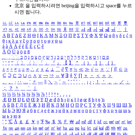
北京 을 입력하시려면
beijing
을 입력하시고 space를 누르
시면 됩니다.
ㅥ
ㅦ
ㅧ
ㅨ
ㅩ
ㅪ
ㅫ
ㅬ
ㅭ
ㅮ
ㅯ
ㅰ
ㅱ
ㅲ
ㅳ
ㅴ
ㅵ
ㅶ
ㅷ
ㅸ
ㅹ
ㅺ
ㅻ
ㅼ
ㅽ
ㅾ
ㅿ
ㆀ
ㆁ
ㆂ
ㆃ
ㆄ
ㆅ
ㆆ
ㆇ
ㆈ
ㆉ
ㆊ
ㆋ
ㆌ
ㆍ
ㆎ
Α
Β
Γ
Δ
Ε
Ζ
Η
Θ
Ι
Κ
Λ
Μ
Ν
Ξ
Ο
Π
Ρ
Σ
Τ
Υ
Φ
Χ
Ψ
Ω
α
β
γ
δ
ε
ζ
η
θ
ι
κ
λ
μ
ν
ξ
ο
π
ρ
σ
τ
υ
φ
χ
ψ
ω
á
à
Á
À
é
è
É
È
ç
Ç
ê
Ä
Ö
Ü
ä
ö
ü
ß
ְ
ֳ
ֲ
ֱ
ָ
ַ
ֵ
ֶ
ִ
ֹ
ּ
ֻ
ׂ
ׁ
ּ
ב
ה
נ
מ
צ
ת
ץ
ש
ד
ג
כ
ע
י
ח
ל
ך
ף
ק
ר
א
ט
ו
ן
ם
פ
‘
’
“
”
〔
〕
〈
〉
「
」
『
』
【
】
＂
（
）
［
］
｛
｝
±
×
÷
≠
≤
≥
∞
∴
♂
♀
∠
⊥
⌒
∂
∇
≡
≒
≪
≫
√
∽
∝
∵
∫
∬
∈
∋
⊆
⊇
⊂
⊃
∪
∩
∧
∨
￢
⇒
⇔
∀
∃
∮
∑
∏
＋
－
＜
＝
＞
、
。
·
‥
…
¨
〃
―
∥
＼
∼
´
～
ˇ
˘
˝
˚
˙
¸
˛
¡
¿
ː
！
＇
，
．
／
：
；
？
＾
＿
｀
｜
½
⅓
⅔
¼
¾
⅛
⅜
⅝
⅞
¹
²
³
⁴
ⁿ
₁
₂
₃
₄
Æ
Ð
Ħ
Ĳ
Ł
Ø
Œ
Þ
Ŧ
Ŋ
æ
đ
ð
ħ
ı
ĳ
ĸ
ŀ
ł
ø
œ
ß
þ
ŧ
ŋ
ŉ
А
Б
В
Г
Д
Е
Ё
Ж
З
И
Й
К
Л
М
Н
О
П
Р
С
Т
У
Ф
Х
Ц
Ч
Ш
Щ
Ъ
Ы
Ь
Э
Ю
Я
а
б
в
г
д
е
ё
ж
з
и
й
к
л
м
н
о
п
р
с
т
у
ф
х
ц
ч
ш
щ
ъ
ы
ь
э
ю
я
′
″
℃
Å
￠
￡
￥
¤
℉
‰
＄
％
Ｆ
￦
㎕
㎖
㎗
ℓ
㎘
㏄
㎣
㎤
㎥
㎦
㎙
㎚
㎛
㎜
㎝
㎞
㎟
㎠
㎡
㎢
㏊
㎍
㎎
㎏
㏏
㎈
㎉
㏈
㎧
㎨
㎰
㎱
㎲
㎳
㎴
㎵
㎶
㎷
㎸
㎹
㎀
㎁
㎂
㎃
㎄
㎺
㎻
㎽
㎾
㎿
㎐
㎑