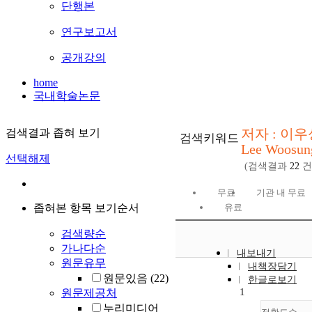
단행본
연구보고서
공개강의
home
국내학술논문
저자 : 이우
검색결과 좁혀 보기
검색키워드
Lee Woosun
선택해제
(검색결과
22
건
무료
기관 내 무료
좁혀본 항목 보기순서
유료
검색량순
가나다순
내보내기
원문유무
내책장담기
원문있음
(22)
한글로보기
1
원문제공처
누리미디어