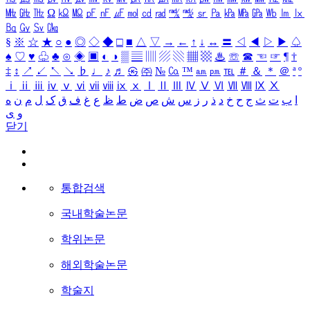
㎒
㎓
㎔
Ω
㏀
㏁
㎊
㎋
㎌
㏖
㏅
㎭
㎮
㎯
㏛
㎩
㎪
㎫
㎬
㏝
㏐
㏓
㏃
㏉
㏜
㏆
§
※
☆
★
○
●
◎
◇
◆
□
■
△
▽
→
←
↑
↓
↔
〓
◁
◀
▷
▶
♤
♠
♡
♥
♧
♣
⊙
◈
▣
◐
◑
▒
▤
▥
▨
▧
▦
▩
♨
☏
☎
☜
☞
¶
†
‡
↕
↗
↙
↖
↘
♭
♩
♪
♬
㉿
㈜
№
㏇
™
㏂
㏘
℡
＃
＆
＊
＠
ª
º
ⅰ
ⅱ
ⅲ
ⅳ
ⅴ
ⅵ
ⅶ
ⅷ
ⅸ
ⅹ
Ⅰ
Ⅱ
Ⅲ
Ⅳ
Ⅴ
Ⅵ
Ⅶ
Ⅷ
Ⅸ
Ⅹ
ا
ب
ت
ث
ج
ح
خ
د
ذ
ر
ز
س
ش
ص
ض
ط
ظ
ع
غ
ف
ق
ک
ل
م
ن
ه
و
ی
닫기
통합검색
국내학술논문
학위논문
해외학술논문
학술지