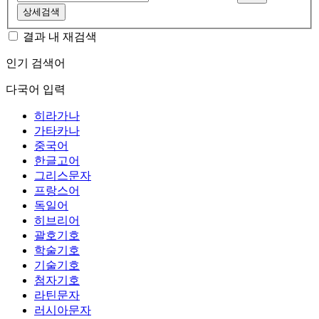
상세검색
결과 내 재검색
인기 검색어
다국어 입력
히라가나
가타카나
중국어
한글고어
그리스문자
프랑스어
독일어
히브리어
괄호기호
학술기호
기술기호
첨자기호
라틴문자
러시아문자