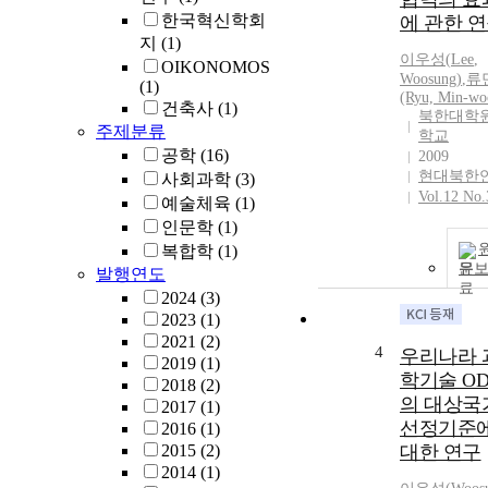
한국혁신학회
에 관한 
지
(1)
이우성
(
Lee
,
OIKONOMOS
Woosung
)
,
류
(1)
(Ryu, Min-wo
건축사
(1)
북한대학
주제분류
학교
공학
(16)
2009
현대북한
사회과학
(3)
Vol.12 No.
예술체육
(1)
인문학
(1)
복합학
(1)
문
발행연도
2024
(3)
2023
(1)
2021
(2)
4
우리나라 
2019
(1)
학기술 OD
2018
(2)
의 대상국
2017
(1)
선정기준
2016
(1)
2015
(2)
대한 연구
2014
(1)