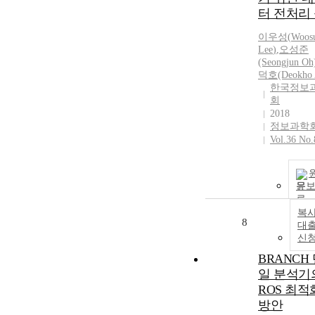
터 전처리
이우성
(
Woos
Lee
)
,
오성준
(Seongjun Oh
덕호(Deokho 
한국정보
회
2018
정보과학
Vol.36 No.
문
복사
8
대
신
BRANCH
일 분석기
ROS 최적
방안