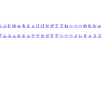
ぶ
ぷ
む
ゆ
ゅ
る
え
ぇ
け
げ
せ
ぜ
て
で
ね
へ
べ
ぺ
め
れ
お
ぉ
プ
ム
ユ
ュ
ル
エ
ェ
ケ
ゲ
セ
ゼ
テ
デ
ヘ
ベ
ペ
メ
レ
オ
ォ
コ
ゴ