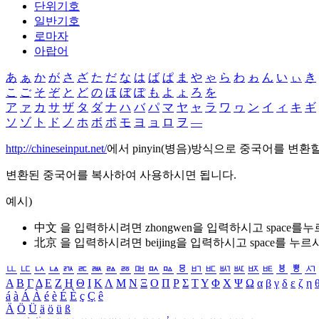
단위기호
일반기호
로마자
아랍어
あ
ぁ
か
が
さ
ざ
た
だ
な
は
ば
ぱ
ま
や
ゃ
ら
わ
ゎ
ん
い
ぃ
き
こ
ご
そ
ぞ
と
ど
の
ほ
ぼ
ぽ
も
よ
ょ
ろ
を
ア
ァ
カ
サ
ザ
タ
ダ
ナ
ハ
バ
パ
マ
ヤ
ャ
ラ
ワ
ヮ
ン
イ
ィ
キ
ギ
ソ
ゾ
ト
ド
ノ
ホ
ボ
ポ
モ
ヨ
ョ
ロ
ヲ
―
http://chineseinput.net/
에서 pinyin(병음)방식으로 중국어를 변환
변환된 중국어를 복사하여 사용하시면 됩니다.
예시)
中文 을 입력하시려면
zhongwen
을 입력하시고 space를
北京 을 입력하시려면
beijing
을 입력하시고 space를 누르
ㅥ
ㅦ
ㅧ
ㅨ
ㅩ
ㅪ
ㅫ
ㅬ
ㅭ
ㅮ
ㅯ
ㅰ
ㅱ
ㅲ
ㅳ
ㅴ
ㅵ
ㅶ
ㅷ
ㅸ
ㅹ
ㅺ
Α
Β
Γ
Δ
Ε
Ζ
Η
Θ
Ι
Κ
Λ
Μ
Ν
Ξ
Ο
Π
Ρ
Σ
Τ
Υ
Φ
Χ
Ψ
Ω
α
β
γ
δ
ε
ζ
η
á
à
Á
À
é
è
É
È
ç
Ç
ê
Ä
Ö
Ü
ä
ö
ü
ß