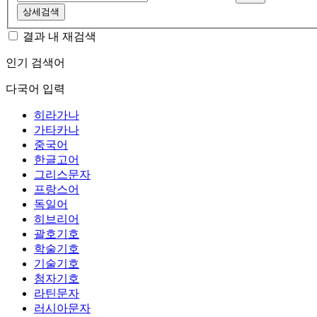
상세검색
결과 내 재검색
인기 검색어
다국어 입력
히라가나
가타카나
중국어
한글고어
그리스문자
프랑스어
독일어
히브리어
괄호기호
학술기호
기술기호
첨자기호
라틴문자
러시아문자