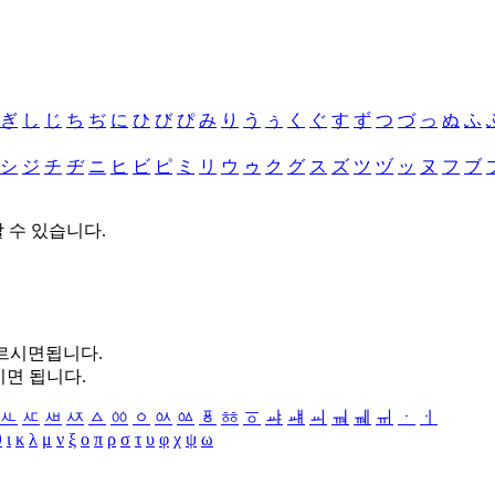
ぎ
し
じ
ち
ぢ
に
ひ
び
ぴ
み
り
う
ぅ
く
ぐ
す
ず
つ
づ
っ
ぬ
ふ
シ
ジ
チ
ヂ
ニ
ヒ
ビ
ピ
ミ
リ
ウ
ゥ
ク
グ
ス
ズ
ツ
ヅ
ッ
ヌ
フ
ブ
할 수 있습니다.
누르시면됩니다.
시면 됩니다.
ㅻ
ㅼ
ㅽ
ㅾ
ㅿ
ㆀ
ㆁ
ㆂ
ㆃ
ㆄ
ㆅ
ㆆ
ㆇ
ㆈ
ㆉ
ㆊ
ㆋ
ㆌ
ㆍ
ㆎ
θ
ι
κ
λ
μ
ν
ξ
ο
π
ρ
σ
τ
υ
φ
χ
ψ
ω