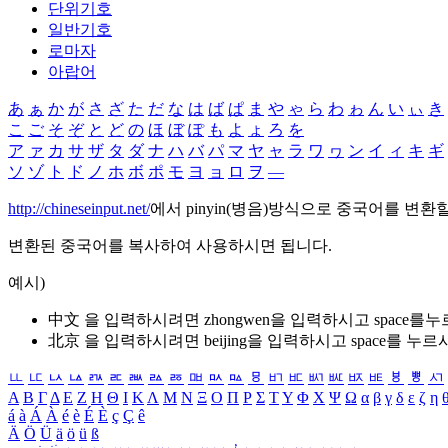
단위기호
일반기호
로마자
아랍어
あ
ぁ
か
が
さ
ざ
た
だ
な
は
ば
ぱ
ま
や
ゃ
ら
わ
ゎ
ん
い
ぃ
き
こ
ご
そ
ぞ
と
ど
の
ほ
ぼ
ぽ
も
よ
ょ
ろ
を
ア
ァ
カ
サ
ザ
タ
ダ
ナ
ハ
バ
パ
マ
ヤ
ャ
ラ
ワ
ヮ
ン
イ
ィ
キ
ギ
ソ
ゾ
ト
ド
ノ
ホ
ボ
ポ
モ
ヨ
ョ
ロ
ヲ
―
http://chineseinput.net/
에서 pinyin(병음)방식으로 중국어를 변환
변환된 중국어를 복사하여 사용하시면 됩니다.
예시)
中文 을 입력하시려면
zhongwen
을 입력하시고 space를
北京 을 입력하시려면
beijing
을 입력하시고 space를 누르
ㅥ
ㅦ
ㅧ
ㅨ
ㅩ
ㅪ
ㅫ
ㅬ
ㅭ
ㅮ
ㅯ
ㅰ
ㅱ
ㅲ
ㅳ
ㅴ
ㅵ
ㅶ
ㅷ
ㅸ
ㅹ
ㅺ
Α
Β
Γ
Δ
Ε
Ζ
Η
Θ
Ι
Κ
Λ
Μ
Ν
Ξ
Ο
Π
Ρ
Σ
Τ
Υ
Φ
Χ
Ψ
Ω
α
β
γ
δ
ε
ζ
η
á
à
Á
À
é
è
É
È
ç
Ç
ê
Ä
Ö
Ü
ä
ö
ü
ß