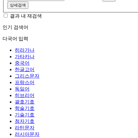
상세검색
결과 내 재검색
인기 검색어
다국어 입력
히라가나
가타카나
중국어
한글고어
그리스문자
프랑스어
독일어
히브리어
괄호기호
학술기호
기술기호
첨자기호
라틴문자
러시아문자