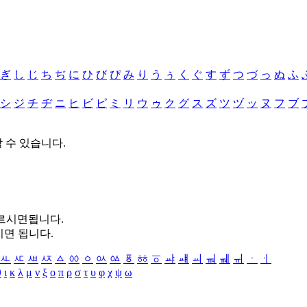
ぎ
し
じ
ち
ぢ
に
ひ
び
ぴ
み
り
う
ぅ
く
ぐ
す
ず
つ
づ
っ
ぬ
ふ
シ
ジ
チ
ヂ
ニ
ヒ
ビ
ピ
ミ
リ
ウ
ゥ
ク
グ
ス
ズ
ツ
ヅ
ッ
ヌ
フ
ブ
할 수 있습니다.
누르시면됩니다.
시면 됩니다.
ㅻ
ㅼ
ㅽ
ㅾ
ㅿ
ㆀ
ㆁ
ㆂ
ㆃ
ㆄ
ㆅ
ㆆ
ㆇ
ㆈ
ㆉ
ㆊ
ㆋ
ㆌ
ㆍ
ㆎ
θ
ι
κ
λ
μ
ν
ξ
ο
π
ρ
σ
τ
υ
φ
χ
ψ
ω