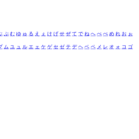
ぶ
ぷ
む
ゆ
ゅ
る
え
ぇ
け
げ
せ
ぜ
て
で
ね
へ
べ
ぺ
め
れ
お
ぉ
プ
ム
ユ
ュ
ル
エ
ェ
ケ
ゲ
セ
ゼ
テ
デ
ヘ
ベ
ペ
メ
レ
オ
ォ
コ
ゴ