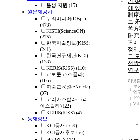
1
기사
1
음성 지원
(15)
에 
원문제공처
制度
누리미디어(DBpia)
그 
(478)
善方
KISTI(ScienceON)
硏究 
(275)
판에
한국학술정보(KISS)
정제
(241)
한국연구재단(KCI)
그 
(133)
선방
KERIS(RISS)
(110)
연구
교보문고(스콜라)
(105)
이영
학술교육원(eArticle)
부
연
(37)
199
코리아스칼라(코리
Vol
아스칼라)
(22)
KERIS(RISS)
(4)
등재정보
KCI등재
(559)
KCI등재후보
(56)
SCOPUS
(47)