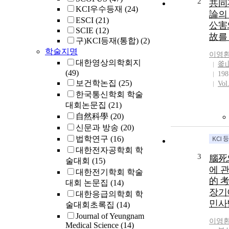
2
共同
KCI우수등재
(24)
論의
ESCI
(21)
公害
SCIE
(12)
故를
구)KCI등재(통합)
(2)
학술지명
이영
대한영상의학회지
釜
(49)
198
보건학논집
(25)
Vol
한국통신학회 학술
대회논문집
(21)
自然科學
(20)
신문과 방송
(20)
법학연구
(16)
대한전자공학회 학
3
腦死
술대회
(15)
에 
대한전기학회 학술
的 考
대회 논문집
(14)
장기
대한응급의학회 학
민사
술대회초록집
(14)
Journal of Yeungnam
이영
Medical Science
(14)