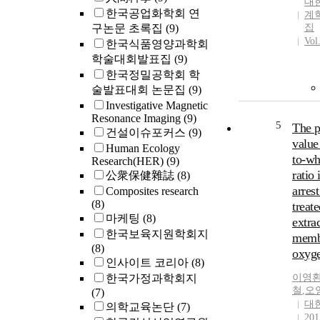
대
한국공업화학회 연
계
구논문 초록집
(9)
집
Vol
한국식품영양과학회
학술대회발표집
(9)
한국정밀공학회 학
술발표대회 논문집
(9)
Investigative Magnetic
Resonance Imaging
(9)
5
The p
건설이슈포커스
(9)
value
Human Ecology
to-wh
Research(HER)
(9)
ratio 
公衆保健雜誌
(8)
arrest
Composites research
(8)
treat
마케팅
(8)
extra
한국보육지원학회지
memb
(8)
oxyge
인사이트 코리아
(8)
한국가정과학회지
이영
철
,
오
(7)
대
의학교육논단
(7)
201