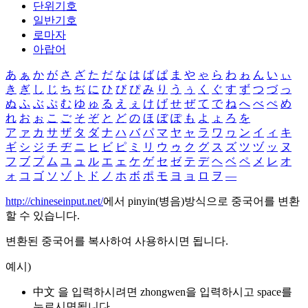
단위기호
일반기호
로마자
아랍어
あ
ぁ
か
が
さ
ざ
た
だ
な
は
ば
ぱ
ま
や
ゃ
ら
わ
ゎ
ん
い
ぃ
き
ぎ
し
じ
ち
ぢ
に
ひ
び
ぴ
み
り
う
ぅ
く
ぐ
す
ず
つ
づ
っ
ぬ
ふ
ぶ
ぷ
む
ゆ
ゅ
る
え
ぇ
け
げ
せ
ぜ
て
で
ね
へ
べ
ぺ
め
れ
お
ぉ
こ
ご
そ
ぞ
と
ど
の
ほ
ぼ
ぽ
も
よ
ょ
ろ
を
ア
ァ
カ
サ
ザ
タ
ダ
ナ
ハ
バ
パ
マ
ヤ
ャ
ラ
ワ
ヮ
ン
イ
ィ
キ
ギ
シ
ジ
チ
ヂ
ニ
ヒ
ビ
ピ
ミ
リ
ウ
ゥ
ク
グ
ス
ズ
ツ
ヅ
ッ
ヌ
フ
ブ
プ
ム
ユ
ュ
ル
エ
ェ
ケ
ゲ
セ
ゼ
テ
デ
ヘ
ベ
ペ
メ
レ
オ
ォ
コ
ゴ
ソ
ゾ
ト
ド
ノ
ホ
ボ
ポ
モ
ヨ
ョ
ロ
ヲ
―
http://chineseinput.net/
에서 pinyin(병음)방식으로 중국어를 변환
할 수 있습니다.
변환된 중국어를 복사하여 사용하시면 됩니다.
예시)
中文 을 입력하시려면
zhongwen
을 입력하시고 space를
누르시면됩니다.