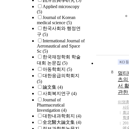
西洋古典學硏究
(5)
Applied microscopy
(5)
Journal of Korean
medical science
(5)
한국사회와 행정연
구
(5)
International Journal of
Aeronautical and Space
Sc
(5)
한국재정학회 학술
대회 논문집
(5)
아동학회지
(5)
8
멀티
대한응급의학회지
츠의
(5)
서 
論文集
(4)
관한
사회복지연구
(4)
Journal of
이영
Pharmaceutical
사
Investigation
(4)
회
대한내과학회지
(4)
학
全北醫大論文集
(4)
201
예
정보과학회논문지