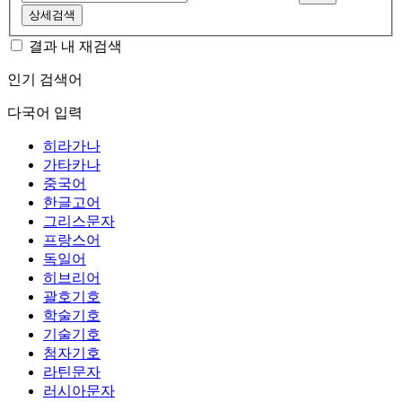
상세검색
결과 내 재검색
인기 검색어
다국어 입력
히라가나
가타카나
중국어
한글고어
그리스문자
프랑스어
독일어
히브리어
괄호기호
학술기호
기술기호
첨자기호
라틴문자
러시아문자