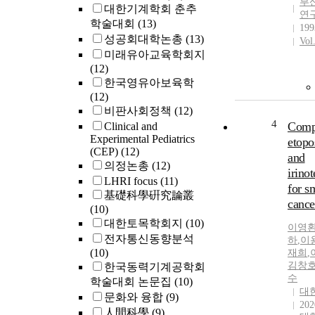
부
대한기계학회 춘추
연
학술대회
(13)
199
성공회대학논총
(13)
Vol
미래유아교육학회지
(12)
한국영유아보육학
(12)
비판사회정책
(12)
4
Comp
Clinical and
Experimental Pediatrics
etopo
(CEP)
(12)
and
의정논총
(12)
irinot
LHRI focus
(11)
for sm
基礎科學硏究論叢
cance
(10)
대한토목학회지
(10)
이영
전자통신동향분석
하
,
이
(10)
재희
,
김창
한국동력기계공학회
수
학술대회 논문집
(10)
대
문화와 융합
(9)
202
人間科學
(9)