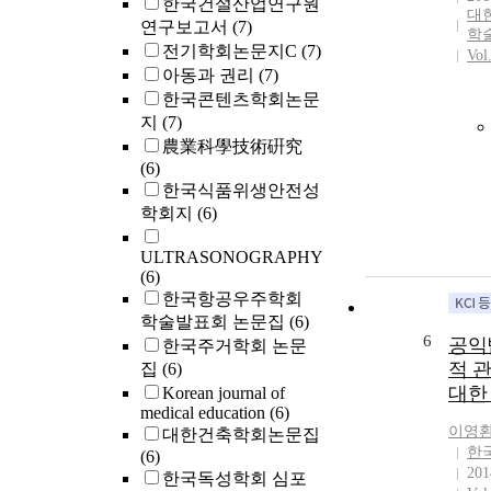
한국건설산업연구원
대
연구보고서
(7)
학
전기학회논문지C
(7)
Vol
아동과 권리
(7)
한국콘텐츠학회논문
지
(7)
農業科學技術硏究
(6)
한국식품위생안전성
학회지
(6)
ULTRASONOGRAPHY
(6)
한국항공우주학회
학술발표회 논문집
(6)
6
공익
한국주거학회 논문
적 
집
(6)
대한
Korean journal of
medical education
(6)
이영
대한건축학회논문집
한
(6)
201
한국독성학회 심포