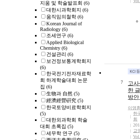
Vol
지움 및 학술발표회
(6)
대한시과학회지
(6)
움직임의철학
(6)
Korean Journal of
Radiology
(6)
조세연구
(6)
Applied Biological
Chemistry
(6)
건설관리
(6)
보건정보통계학회지
(6)
한국전기전자재료학
회 하계학술대회 논문
7
고사
집
(6)
한 
生物과 自然
(5)
방안
經濟經營硏究
(5)
한국토양비료학회지
이영
(5)
한
회
대한외과학회 학술
201
대회 초록집
(5)
교
세무학 연구
(5)
Vol