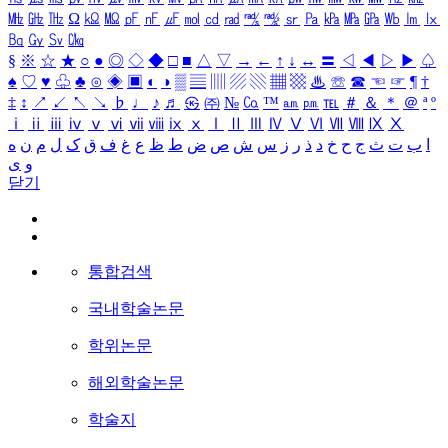
㎒
㎓
㎔
Ω
㏀
㏁
㎊
㎋
㎌
㏖
㏅
㎭
㎮
㎯
㏛
㎩
㎪
㎫
㎬
㏝
㏐
㏓
㏃
㏉
㏜
㏆
§
※
☆
★
○
●
◎
◇
◆
□
■
△
▽
→
←
↑
↓
↔
〓
◁
◀
▷
▶
♤
♠
♡
♥
♧
♣
⊙
◈
▣
◐
◑
▒
▤
▥
▨
▧
▦
▩
♨
☏
☎
☜
☞
¶
†
‡
↕
↗
↙
↖
↘
♭
♩
♪
♬
㉿
㈜
№
㏇
™
㏂
㏘
℡
＃
＆
＊
＠
ª
º
ⅰ
ⅱ
ⅲ
ⅳ
ⅴ
ⅵ
ⅶ
ⅷ
ⅸ
ⅹ
Ⅰ
Ⅱ
Ⅲ
Ⅳ
Ⅴ
Ⅵ
Ⅶ
Ⅷ
Ⅸ
Ⅹ
ا
ب
ت
ث
ج
ح
خ
د
ذ
ر
ز
س
ش
ص
ض
ط
ظ
ع
غ
ف
ق
ک
ل
م
ن
ه
و
ی
닫기
통합검색
국내학술논문
학위논문
해외학술논문
학술지