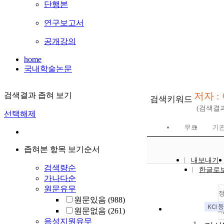
단행본
연구보고서
공개강의
home
국내학술논문
저자 :
검색결과 좁혀 보기
검색키워드
(검색결
선택해제
무료
기관
좁혀본 항목 보기순서
내보내기
검색량순
한글로
가나다순
원문유무
원문있음
(988)
원문없음
(261)
음성지원유무