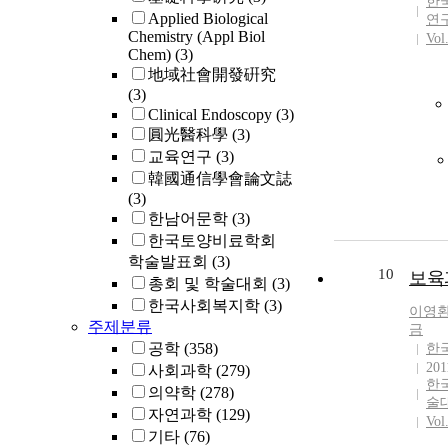
한
Applied Biological
연
Chemistry (Appl Biol
Vol
Chem)
(3)
地域社會開發硏究
(3)
Clinical Endoscopy
(3)
圓光醫科學
(3)
교육연구
(3)
韓國通信學會論文誌
(3)
한남어문학
(3)
한국토양비료학회
학술발표회
(3)
10
보육
총회 및 학술대회
(3)
한국사회복지학
(3)
이영
주제분류
금
공학
(358)
한
201
사회과학
(279)
한
의약학
(278)
술
자연과학
(129)
Vol
기타
(76)