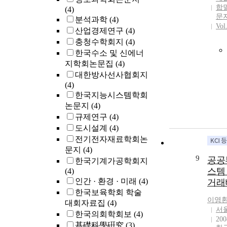
합
(4)
문
분석과학
(4)
Vol
산업경제연구
(4)
충청수학회지
(4)
한국수소 및 신에너
지학회논문집
(4)
대한방사선사협회지
(4)
한국지능시스템학회
논문지
(4)
규제연구
(4)
도시설계
(4)
전기전자재료학회논
문지
(4)
9
공공
한국기계가공학회지
스템
(4)
인간 · 환경 · 미래
(4)
거래
한국보육학회 학술
이영
대회자료집
(4)
서
한국의회학회보
(4)
200
基礎科學硏究
(3)