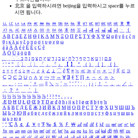
北京 을 입력하시려면
beijing
을 입력하시고 space를 누르
시면 됩니다.
ㅥ
ㅦ
ㅧ
ㅨ
ㅩ
ㅪ
ㅫ
ㅬ
ㅭ
ㅮ
ㅯ
ㅰ
ㅱ
ㅲ
ㅳ
ㅴ
ㅵ
ㅶ
ㅷ
ㅸ
ㅹ
ㅺ
ㅻ
ㅼ
ㅽ
ㅾ
ㅿ
ㆀ
ㆁ
ㆂ
ㆃ
ㆄ
ㆅ
ㆆ
ㆇ
ㆈ
ㆉ
ㆊ
ㆋ
ㆌ
ㆍ
ㆎ
Α
Β
Γ
Δ
Ε
Ζ
Η
Θ
Ι
Κ
Λ
Μ
Ν
Ξ
Ο
Π
Ρ
Σ
Τ
Υ
Φ
Χ
Ψ
Ω
α
β
γ
δ
ε
ζ
η
θ
ι
κ
λ
μ
ν
ξ
ο
π
ρ
σ
τ
υ
φ
χ
ψ
ω
á
à
Á
À
é
è
É
È
ç
Ç
ê
Ä
Ö
Ü
ä
ö
ü
ß
ְ
ֳ
ֲ
ֱ
ָ
ַ
ֵ
ֶ
ִ
ֹ
ּ
ֻ
ׂ
ׁ
ּ
ב
ה
נ
מ
צ
ת
ץ
ש
ד
ג
כ
ע
י
ח
ל
ך
ף
ק
ר
א
ט
ו
ן
ם
פ
‘
’
“
”
〔
〕
〈
〉
「
」
『
』
【
】
＂
（
）
［
］
｛
｝
±
×
÷
≠
≤
≥
∞
∴
♂
♀
∠
⊥
⌒
∂
∇
≡
≒
≪
≫
√
∽
∝
∵
∫
∬
∈
∋
⊆
⊇
⊂
⊃
∪
∩
∧
∨
￢
⇒
⇔
∀
∃
∮
∑
∏
＋
－
＜
＝
＞
、
。
·
‥
…
¨
〃
―
∥
＼
∼
´
～
ˇ
˘
˝
˚
˙
¸
˛
¡
¿
ː
！
＇
，
．
／
：
；
？
＾
＿
｀
｜
½
⅓
⅔
¼
¾
⅛
⅜
⅝
⅞
¹
²
³
⁴
ⁿ
₁
₂
₃
₄
Æ
Ð
Ħ
Ĳ
Ł
Ø
Œ
Þ
Ŧ
Ŋ
æ
đ
ð
ħ
ı
ĳ
ĸ
ŀ
ł
ø
œ
ß
þ
ŧ
ŋ
ŉ
А
Б
В
Г
Д
Е
Ё
Ж
З
И
Й
К
Л
М
Н
О
П
Р
С
Т
У
Ф
Х
Ц
Ч
Ш
Щ
Ъ
Ы
Ь
Э
Ю
Я
а
б
в
г
д
е
ё
ж
з
и
й
к
л
м
н
о
п
р
с
т
у
ф
х
ц
ч
ш
щ
ъ
ы
ь
э
ю
я
′
″
℃
Å
￠
￡
￥
¤
℉
‰
＄
％
Ｆ
￦
㎕
㎖
㎗
ℓ
㎘
㏄
㎣
㎤
㎥
㎦
㎙
㎚
㎛
㎜
㎝
㎞
㎟
㎠
㎡
㎢
㏊
㎍
㎎
㎏
㏏
㎈
㎉
㏈
㎧
㎨
㎰
㎱
㎲
㎳
㎴
㎵
㎶
㎷
㎸
㎹
㎀
㎁
㎂
㎃
㎄
㎺
㎻
㎽
㎾
㎿
㎐
㎑