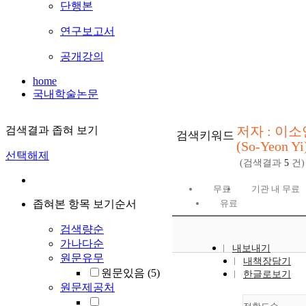
단행본
연구보고서
공개강의
home
국내학술논문
저자 : 이소
검색결과 좁혀 보기
검색키워드
(So-Yeon Yi
선택해제
(검색결과
5
건)
무료
기관 내 무료
좁혀본 항목 보기순서
유료
검색량순
가나다순
내보내기
원문유무
내책장담기
원문있음
(5)
한글로보기
원문제공처