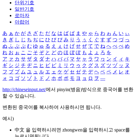
단위기호
일반기호
로마자
아랍어
あ
ぁ
か
が
さ
ざ
た
だ
な
は
ば
ぱ
ま
や
ゃ
ら
わ
ゎ
ん
い
ぃ
き
ぎ
し
じ
ち
ぢ
に
ひ
び
ぴ
み
り
う
ぅ
く
ぐ
す
ず
つ
づ
っ
ぬ
ふ
ぶ
ぷ
む
ゆ
ゅ
る
え
ぇ
け
げ
せ
ぜ
て
で
ね
へ
べ
ぺ
め
れ
お
ぉ
こ
ご
そ
ぞ
と
ど
の
ほ
ぼ
ぽ
も
よ
ょ
ろ
を
ア
ァ
カ
サ
ザ
タ
ダ
ナ
ハ
バ
パ
マ
ヤ
ャ
ラ
ワ
ヮ
ン
イ
ィ
キ
ギ
シ
ジ
チ
ヂ
ニ
ヒ
ビ
ピ
ミ
リ
ウ
ゥ
ク
グ
ス
ズ
ツ
ヅ
ッ
ヌ
フ
ブ
プ
ム
ユ
ュ
ル
エ
ェ
ケ
ゲ
セ
ゼ
テ
デ
ヘ
ベ
ペ
メ
レ
オ
ォ
コ
ゴ
ソ
ゾ
ト
ド
ノ
ホ
ボ
ポ
モ
ヨ
ョ
ロ
ヲ
―
http://chineseinput.net/
에서 pinyin(병음)방식으로 중국어를 변환
할 수 있습니다.
변환된 중국어를 복사하여 사용하시면 됩니다.
예시)
中文 을 입력하시려면
zhongwen
을 입력하시고 space를
누르시면됩니다.