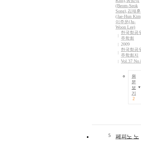
Kim)
,
송범석
(Beom-Seok
Song)
,
김재훈
(Jae-Hun Kim
이주운(Ju-
Woon Lee)
한국항공
주학회
2009
한국항공
주학회지
Vol.37 No.
원
문
보
기
2
5
페피노 노