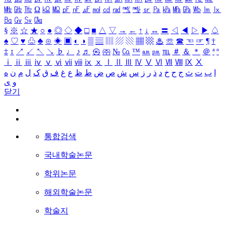
㎒
㎓
㎔
Ω
㏀
㏁
㎊
㎋
㎌
㏖
㏅
㎭
㎮
㎯
㏛
㎩
㎪
㎫
㎬
㏝
㏐
㏓
㏃
㏉
㏜
㏆
§
※
☆
★
○
●
◎
◇
◆
□
■
△
▽
→
←
↑
↓
↔
〓
◁
◀
▷
▶
♤
♠
♡
♥
♧
♣
⊙
◈
▣
◐
◑
▒
▤
▥
▨
▧
▦
▩
♨
☏
☎
☜
☞
¶
†
‡
↕
↗
↙
↖
↘
♭
♩
♪
♬
㉿
㈜
№
㏇
™
㏂
㏘
℡
＃
＆
＊
＠
ª
º
ⅰ
ⅱ
ⅲ
ⅳ
ⅴ
ⅵ
ⅶ
ⅷ
ⅸ
ⅹ
Ⅰ
Ⅱ
Ⅲ
Ⅳ
Ⅴ
Ⅵ
Ⅶ
Ⅷ
Ⅸ
Ⅹ
ا
ب
ت
ث
ج
ح
خ
د
ذ
ر
ز
س
ش
ص
ض
ط
ظ
ع
غ
ف
ق
ک
ل
م
ن
ه
و
ی
닫기
통합검색
국내학술논문
학위논문
해외학술논문
학술지