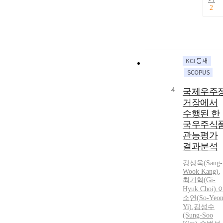
2
4
국제우주
거장에서
수행된 한
국우주식
관능평가
결과분석
강상욱(Sang-
Wook Kang)
,
최기혁(Gi-
Hyuk Choi)
,
소연
(
So-Yeo
Yi
)
,
김성수
(Sung-Soo