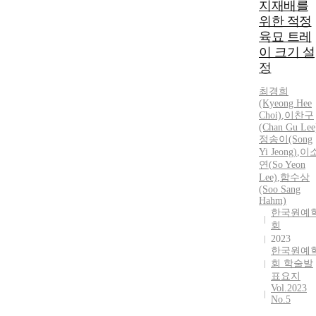
지재배를
위한 적정
육묘 트레
이 크기 설
정
최경희
(Kyeong Hee
Choi)
,
이찬구
(Chan Gu Lee
정송이(Song
Yi
Jeong)
,
이
연
(
So
Yeon
Lee)
,
함수상
(Soo Sang
Hahm)
한국원예
회
2023
한국원예
회 학술발
표요지
Vol.2023
No.5