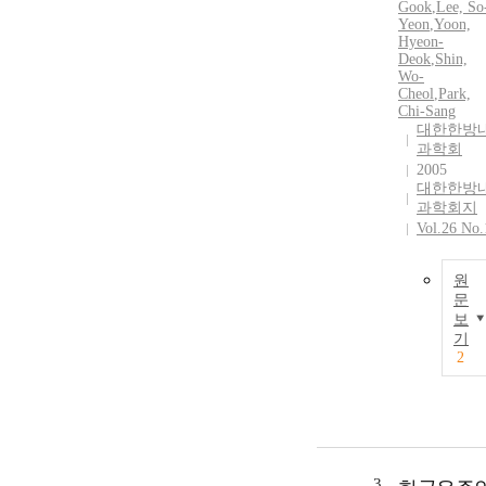
Gook
,
Lee,
So
Yeon
,
Yoon,
Hyeon-
Deok
,
Shin,
Wo-
Cheol
,
Park,
Chi-Sang
대한한방
과학회
2005
대한한방
과학회지
Vol.26 No.
원
문
보
기
2
3