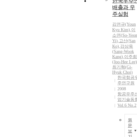
한국우주
배출과 우
주실험
김연규(Youn
Kyu Kim)
,
이
소연
(
So-Yeo
Yi
)
,
고산(San
Ko)
,
강상욱
(Sang-Wook
Kang)
,
이주희
(Joo-Hee Lee)
최기혁(Gi-
Hyuk Choi)
한국항공
주연구원
2008
항공우주
업기술동
Vol.6 No.2
원
문
보
기