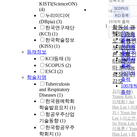
정확도순
KISTI(ScienceON)
(4)
내림차순
정확도
누리미디어
순
(DBpia)
(3)
10개씩 출력
내림차
인기도
1
활동성 결
한국연구재단
순
조회
핵의 중증
(KCI)
(1)
10개씩
연도순
한국학술정보
도 및 병변
출력
제목순
(KISS)
(1)
부위에 따
20개씩
저자순
등재정보
른 전혈 인
출력
발행기
KCI등재
(3)
30개씩
터페론 감
관순
SCOPUS
(2)
출력
마 분비능
ESCI
(2)
50개씩
측정의 민
학술지명
출력
감도
Tuberculosis
100개
and Respiratory
김이영 (
Yi
출력
Diseases
(1)
Young Kim )
,
한국원예학회
이재희 ( Jae
학술발표요지
(1)
Hee Lee )
,
이
지 ( Yoon Jee
항공우주산업
Lee )
,
이소연
기술동향
(1)
So
Yeon
Lee )
한국항공우주
이용훈 ( Yon
학회지
(1)
Hun Lee )
,
최