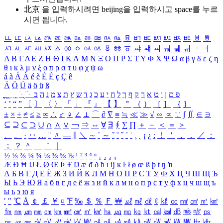
北京 을 입력하시려면
beijing
을 입력하시고 space를 누르
시면 됩니다.
ㅥ
ㅦ
ㅧ
ㅨ
ㅩ
ㅪ
ㅫ
ㅬ
ㅭ
ㅮ
ㅯ
ㅰ
ㅱ
ㅲ
ㅳ
ㅴ
ㅵ
ㅶ
ㅷ
ㅸ
ㅹ
ㅺ
ㅻ
ㅼ
ㅽ
ㅾ
ㅿ
ㆀ
ㆁ
ㆂ
ㆃ
ㆄ
ㆅ
ㆆ
ㆇ
ㆈ
ㆉ
ㆊ
ㆋ
ㆌ
ㆍ
ㆎ
Α
Β
Γ
Δ
Ε
Ζ
Η
Θ
Ι
Κ
Λ
Μ
Ν
Ξ
Ο
Π
Ρ
Σ
Τ
Υ
Φ
Χ
Ψ
Ω
α
β
γ
δ
ε
ζ
η
θ
ι
κ
λ
μ
ν
ξ
ο
π
ρ
σ
τ
υ
φ
χ
ψ
ω
á
à
Á
À
é
è
É
È
ç
Ç
ê
Ä
Ö
Ü
ä
ö
ü
ß
ְ
ֳ
ֲ
ֱ
ָ
ַ
ֵ
ֶ
ִ
ֹ
ּ
ֻ
ׂ
ׁ
ּ
ב
ה
נ
מ
צ
ת
ץ
ש
ד
ג
כ
ע
י
ח
ל
ך
ף
ק
ר
א
ט
ו
ן
ם
פ
‘
’
“
”
〔
〕
〈
〉
「
」
『
』
【
】
＂
（
）
［
］
｛
｝
±
×
÷
≠
≤
≥
∞
∴
♂
♀
∠
⊥
⌒
∂
∇
≡
≒
≪
≫
√
∽
∝
∵
∫
∬
∈
∋
⊆
⊇
⊂
⊃
∪
∩
∧
∨
￢
⇒
⇔
∀
∃
∮
∑
∏
＋
－
＜
＝
＞
、
。
·
‥
…
¨
〃
―
∥
＼
∼
´
～
ˇ
˘
˝
˚
˙
¸
˛
¡
¿
ː
！
＇
，
．
／
：
；
？
＾
＿
｀
｜
½
⅓
⅔
¼
¾
⅛
⅜
⅝
⅞
¹
²
³
⁴
ⁿ
₁
₂
₃
₄
Æ
Ð
Ħ
Ĳ
Ł
Ø
Œ
Þ
Ŧ
Ŋ
æ
đ
ð
ħ
ı
ĳ
ĸ
ŀ
ł
ø
œ
ß
þ
ŧ
ŋ
ŉ
А
Б
В
Г
Д
Е
Ё
Ж
З
И
Й
К
Л
М
Н
О
П
Р
С
Т
У
Ф
Х
Ц
Ч
Ш
Щ
Ъ
Ы
Ь
Э
Ю
Я
а
б
в
г
д
е
ё
ж
з
и
й
к
л
м
н
о
п
р
с
т
у
ф
х
ц
ч
ш
щ
ъ
ы
ь
э
ю
я
′
″
℃
Å
￠
￡
￥
¤
℉
‰
＄
％
Ｆ
￦
㎕
㎖
㎗
ℓ
㎘
㏄
㎣
㎤
㎥
㎦
㎙
㎚
㎛
㎜
㎝
㎞
㎟
㎠
㎡
㎢
㏊
㎍
㎎
㎏
㏏
㎈
㎉
㏈
㎧
㎨
㎰
㎱
㎲
㎳
㎴
㎵
㎶
㎷
㎸
㎹
㎀
㎁
㎂
㎃
㎄
㎺
㎻
㎽
㎾
㎿
㎐
㎑