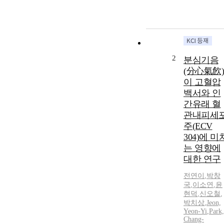
2
분심기음
(分心氣飮)
이 고혈압
백서와 인
간유래 혈
관내피세
주(ECV
304)에 미
는 영향에
대한 연구
전연이
,
박창
국
,
이소연
,
윤
현덕
,
신오철
,
박치상
,
Jeon,
Yeon
-
Yi
,
Park,
Chang-