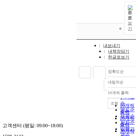
원
문
보
기
내보내기
내책장담기
한글로보기
정확도순
내림차순
정확도
순
10개씩 출력
내림차
인기도
순
조회
10개씩
연도순
출력
제목순
20개씩
저자순
출력
고객센터 (평일: 09:00~18:00)
발행기
30개씩
관순