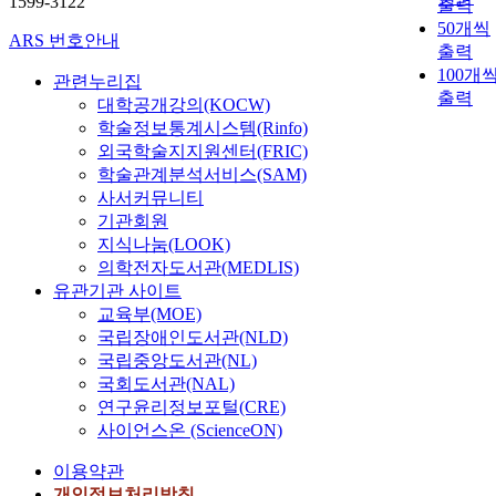
1599-3122
출력
50개씩
ARS 번호안내
출력
100개
관련누리집
출력
대학공개강의(KOCW)
학술정보통계시스템(Rinfo)
외국학술지지원센터(FRIC)
학술관계분석서비스(SAM)
사서커뮤니티
기관회원
지식나눔(LOOK)
의학전자도서관(MEDLIS)
유관기관 사이트
교육부(MOE)
국립장애인도서관(NLD)
국립중앙도서관(NL)
국회도서관(NAL)
연구윤리정보포털(CRE)
사이언스온 (ScienceON)
이용약관
개인정보처리방침