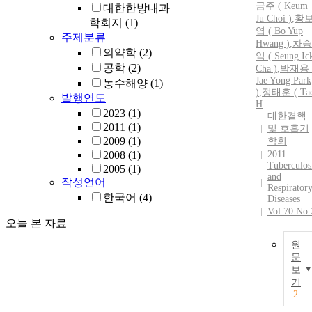
금주 ( Keum
대한한방내과
Ju Choi )
,
황
학회지
(1)
엽 ( Bo Yup
주제분류
Hwang )
,
차승
의약학
(2)
익 ( Seung Ic
공학
(2)
Cha )
,
박재용 
Jae Yong Park
농수해양
(1)
)
,
정태훈 ( Ta
발행연도
H
2023
(1)
대한결핵
2011
(1)
및 호흡기
2009
(1)
학회
2008
(1)
2011
Tuberculos
2005
(1)
and
작성언어
Respirator
한국어
(4)
Diseases
Vol.70 No.
오늘 본 자료
원
문
보
기
2