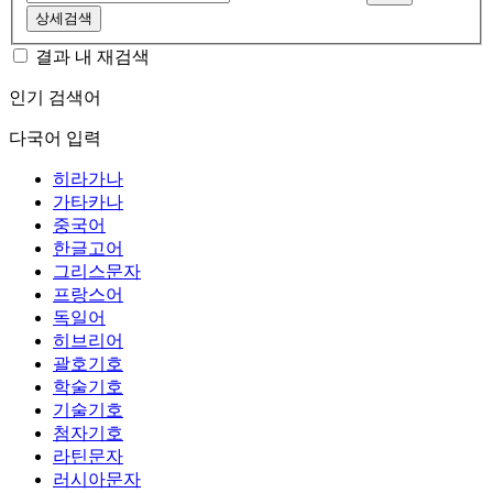
상세검색
결과 내 재검색
인기 검색어
다국어 입력
히라가나
가타카나
중국어
한글고어
그리스문자
프랑스어
독일어
히브리어
괄호기호
학술기호
기술기호
첨자기호
라틴문자
러시아문자