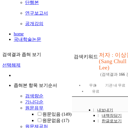
단행본
연구보고서
공개강의
home
국내학술논문
저자 : 이상
검색결과 좁혀 보기
검색키워드
(Sang Chull
선택해제
Lee)
(검색결과
166
좁혀본 항목 보기순서
무료
기관 내 무료
유료
검색량순
가나다순
원문유무
내보내기
원문있음
(149)
내책장담기
원문없음
(17)
한글로보기
원문제공처