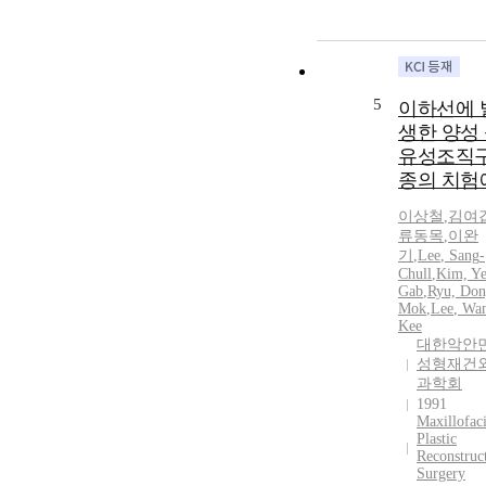
5
이하선에 
생한 양성
유성조직
종의 치험
이상철
,
김여
류동목
,
이완
기
,
Lee
,
Sang
-
Chull
,
Kim, Ye
Gab
,
Ryu, Don
Mok
,
Lee
, Wa
Kee
대한악안
성형재건
과학회
1991
Maxillofaci
Plastic
Reconstruc
Surgery