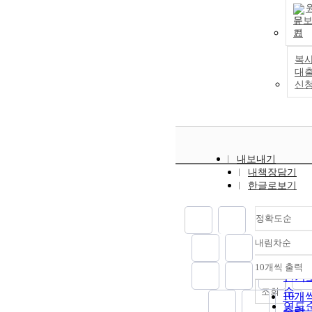
문
기
복사
대
신
내보내기
내책장담기
한글로보기
정확도순
내림차순
정확
순
10개씩 출력
내림
인기
순
조회
10개
연도
출력