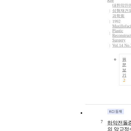
Kee
대한악안
성형재건
과학회
1992
Maxillofaci
Plastic
Reconstruc
Surgery
Vol.14 No.
원
문
보
기
2
7
하악전돌
의 악교정