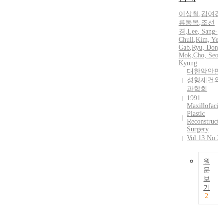
이상철
,
김여
류동목
,
조선
경
,
Lee
,
Sang
-
Chull
,
Kim, Ye
Gab
,
Ryu, Don
Mok
,
Cho, Se
Kyung
대한악안
성형재건
과학회
1991
Maxillofaci
Plastic
Reconstruc
Surgery
Vol.13 No.
원
문
보
기
2