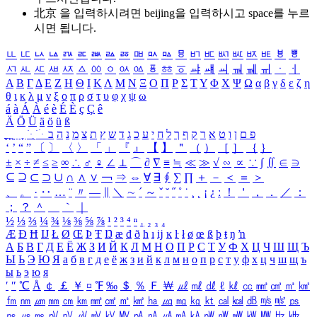
北京 을 입력하시려면
beijing
을 입력하시고 space를 누르
시면 됩니다.
ㅥ
ㅦ
ㅧ
ㅨ
ㅩ
ㅪ
ㅫ
ㅬ
ㅭ
ㅮ
ㅯ
ㅰ
ㅱ
ㅲ
ㅳ
ㅴ
ㅵ
ㅶ
ㅷ
ㅸ
ㅹ
ㅺ
ㅻ
ㅼ
ㅽ
ㅾ
ㅿ
ㆀ
ㆁ
ㆂ
ㆃ
ㆄ
ㆅ
ㆆ
ㆇ
ㆈ
ㆉ
ㆊ
ㆋ
ㆌ
ㆍ
ㆎ
Α
Β
Γ
Δ
Ε
Ζ
Η
Θ
Ι
Κ
Λ
Μ
Ν
Ξ
Ο
Π
Ρ
Σ
Τ
Υ
Φ
Χ
Ψ
Ω
α
β
γ
δ
ε
ζ
η
θ
ι
κ
λ
μ
ν
ξ
ο
π
ρ
σ
τ
υ
φ
χ
ψ
ω
á
à
Á
À
é
è
É
È
ç
Ç
ê
Ä
Ö
Ü
ä
ö
ü
ß
ְ
ֳ
ֲ
ֱ
ָ
ַ
ֵ
ֶ
ִ
ֹ
ּ
ֻ
ׂ
ׁ
ּ
ב
ה
נ
מ
צ
ת
ץ
ש
ד
ג
כ
ע
י
ח
ל
ך
ף
ק
ר
א
ט
ו
ן
ם
פ
‘
’
“
”
〔
〕
〈
〉
「
」
『
』
【
】
＂
（
）
［
］
｛
｝
±
×
÷
≠
≤
≥
∞
∴
♂
♀
∠
⊥
⌒
∂
∇
≡
≒
≪
≫
√
∽
∝
∵
∫
∬
∈
∋
⊆
⊇
⊂
⊃
∪
∩
∧
∨
￢
⇒
⇔
∀
∃
∮
∑
∏
＋
－
＜
＝
＞
、
。
·
‥
…
¨
〃
―
∥
＼
∼
´
～
ˇ
˘
˝
˚
˙
¸
˛
¡
¿
ː
！
＇
，
．
／
：
；
？
＾
＿
｀
｜
½
⅓
⅔
¼
¾
⅛
⅜
⅝
⅞
¹
²
³
⁴
ⁿ
₁
₂
₃
₄
Æ
Ð
Ħ
Ĳ
Ł
Ø
Œ
Þ
Ŧ
Ŋ
æ
đ
ð
ħ
ı
ĳ
ĸ
ŀ
ł
ø
œ
ß
þ
ŧ
ŋ
ŉ
А
Б
В
Г
Д
Е
Ё
Ж
З
И
Й
К
Л
М
Н
О
П
Р
С
Т
У
Ф
Х
Ц
Ч
Ш
Щ
Ъ
Ы
Ь
Э
Ю
Я
а
б
в
г
д
е
ё
ж
з
и
й
к
л
м
н
о
п
р
с
т
у
ф
х
ц
ч
ш
щ
ъ
ы
ь
э
ю
я
′
″
℃
Å
￠
￡
￥
¤
℉
‰
＄
％
Ｆ
￦
㎕
㎖
㎗
ℓ
㎘
㏄
㎣
㎤
㎥
㎦
㎙
㎚
㎛
㎜
㎝
㎞
㎟
㎠
㎡
㎢
㏊
㎍
㎎
㎏
㏏
㎈
㎉
㏈
㎧
㎨
㎰
㎱
㎲
㎳
㎴
㎵
㎶
㎷
㎸
㎹
㎀
㎁
㎂
㎃
㎄
㎺
㎻
㎽
㎾
㎿
㎐
㎑