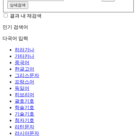
상세검색
결과 내 재검색
인기 검색어
다국어 입력
히라가나
가타카나
중국어
한글고어
그리스문자
프랑스어
독일어
히브리어
괄호기호
학술기호
기술기호
첨자기호
라틴문자
러시아문자