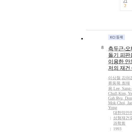
기
2
8
측두근-오
돌기 피판
이용한 안
저의 재건
이상철
,
김여
류동목
,
최재
용
,
Lee
,
Sang
-
Chull
,
Kim, Ye
Gab
,
Ryu, Don
Mok
,
Choi, Ja
Yong
대한악안
성형재건
과학회
1993