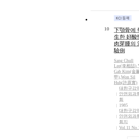
10
下顎骨에 
生한 好酸
肉芽腫의 
驗例
Sang
Chull
Lee
(李相喆)
,
Gab Kim(金
甲)
,
Won Sil
Huh(許原實)
대한구강
안면외과
회
1985
대한구강
안면외과
회지
Vol.11 No.