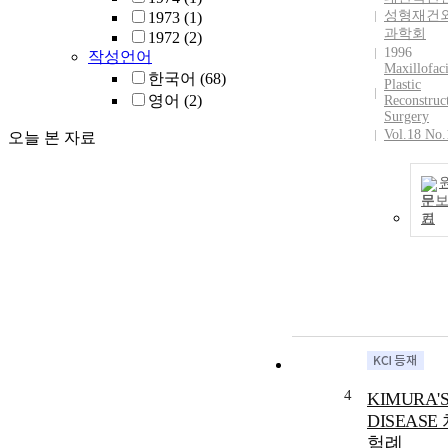
성형재건
1973
(1)
과학회
1972
(2)
1996
작성언어
Maxillofaci
한국어
(68)
Plastic
영어
(2)
Reconstruc
Surgery
Vol.18 No.
오늘 본 자료
문
기
4
KIMURA'
DISEASE
험례