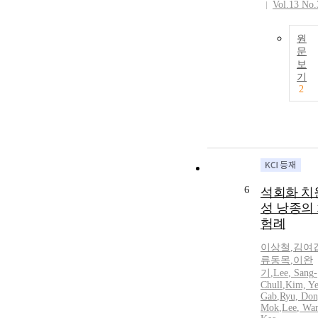
Vol.13 No.
원
문
보
기
2
6
석회화 치
성 낭종의
험례
이상철
,
김여
류동목
,
이완
기
,
Lee
,
Sang
-
Chull
,
Kim, Ye
Gab
,
Ryu, Don
Mok
,
Lee
, Wa