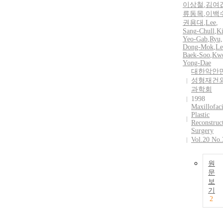
이상철
,
김여
류동목
,
이백
권용대
,
Lee
,
Sang
-
Chull
,
K
Yeo-Gab
,
Ryu,
Dong-Mok
,
Le
Baek-Soo
,
Kw
Yong-Dae
대한악안
성형재건
과학회
1998
Maxillofaci
Plastic
Reconstruc
Surgery
Vol.20 No.
원
문
보
기
2