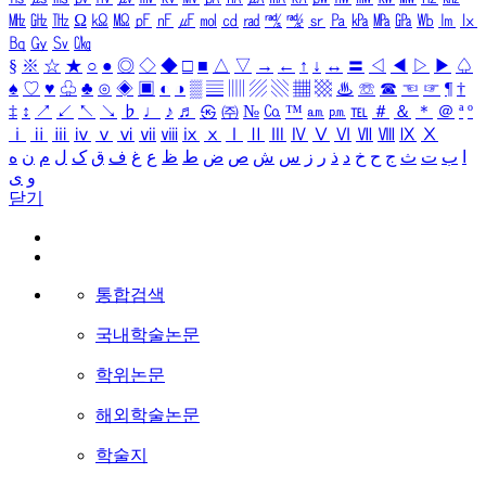
㎒
㎓
㎔
Ω
㏀
㏁
㎊
㎋
㎌
㏖
㏅
㎭
㎮
㎯
㏛
㎩
㎪
㎫
㎬
㏝
㏐
㏓
㏃
㏉
㏜
㏆
§
※
☆
★
○
●
◎
◇
◆
□
■
△
▽
→
←
↑
↓
↔
〓
◁
◀
▷
▶
♤
♠
♡
♥
♧
♣
⊙
◈
▣
◐
◑
▒
▤
▥
▨
▧
▦
▩
♨
☏
☎
☜
☞
¶
†
‡
↕
↗
↙
↖
↘
♭
♩
♪
♬
㉿
㈜
№
㏇
™
㏂
㏘
℡
＃
＆
＊
＠
ª
º
ⅰ
ⅱ
ⅲ
ⅳ
ⅴ
ⅵ
ⅶ
ⅷ
ⅸ
ⅹ
Ⅰ
Ⅱ
Ⅲ
Ⅳ
Ⅴ
Ⅵ
Ⅶ
Ⅷ
Ⅸ
Ⅹ
ا
ب
ت
ث
ج
ح
خ
د
ذ
ر
ز
س
ش
ص
ض
ط
ظ
ع
غ
ف
ق
ک
ل
م
ن
ه
و
ی
닫기
통합검색
국내학술논문
학위논문
해외학술논문
학술지