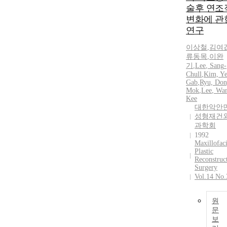
술후 연조
변화에 관
연구
이상철
,
김여
류동목
,
이완
기
,
Lee
,
Sang
-
Chull
,
Kim, Ye
Gab
,
Ryu, Don
Mok
,
Lee
, Wa
Kee
대한악안
성형재건
과학회
1992
Maxillofaci
Plastic
Reconstruc
Surgery
Vol.14 No.
원
문
보