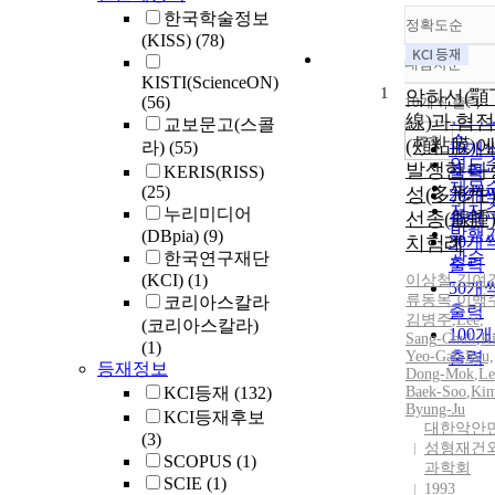
한국학술정보
정확도순
(KISS)
(78)
내림차순
정확
KISTI(ScienceON)
1
순
악하선(顎
(56)
10개씩 출력
내림
인기
線)과 협
교보문고(스콜
순
조회
(頰粘膜)에
라)
(55)
10개
연도
발생한 다
KERIS(RISS)
출력
제목
(25)
성(多形性)
20개
저자
누리미디어
선종(腺腫
출력
발행
(DBpia)
(9)
치험례
30개
관순
한국연구재단
출력
(KCI)
(1)
이상철
,
김여
50개
류동목
,
이백
코리아스칼라
출력
김병주
,
Lee
,
(코리아스칼라)
100
Sang
-
Chull
,
K
(1)
Yeo-Gab
출력
,
Ryu,
등재정보
Dong-Mok
,
Le
KCI등재
(132)
Baek-Soo
,
Kim
Byung-Ju
KCI등재후보
대한악안
(3)
성형재건
SCOPUS
(1)
과학회
SCIE
(1)
1993