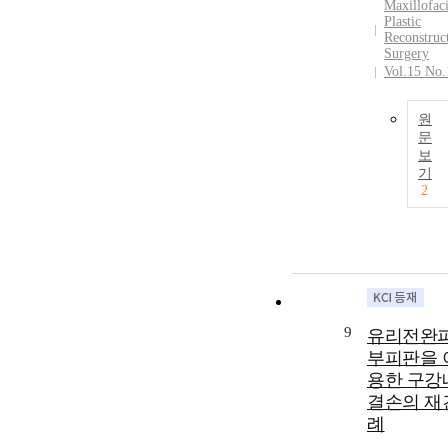
Maxillofaci
Plastic
Reconstruc
Surgery
Vol.15 No.
원
문
보
기
2
9
유리전완
부피판을 
용한 구강
결손의 재
례