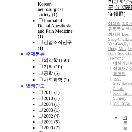
비장애증
Korean
군(分泌障
neurosurgical
症候群)
society
(1)
Journal of
이상철
,
김여
Dental Anesthesia
류동목
,
이백
and Pain Medicine
최재용
,
Lee
,
(1)
Sang
-
Chull
,
K
산업조직연구
Yeo-Gab
,
Ryu,
(1)
Dong-Mok
,
Le
주제분류
Baek-Soo
,
Cho
Jae-Yong
의약학
(150)
대한악안
기타
(10)
성형재건
공학
(5)
과학회
사회과학
(2)
1993
Maxillofaci
발행연도
Plastic
2011
(1)
Reconstruc
2010
(1)
Surgery
Vol.15 No.
2004
(1)
2003
(1)
2002
(4)
원
2001
(5)
문
2000
(7)
보