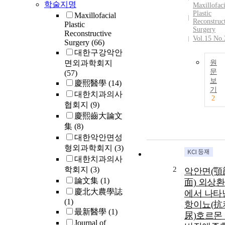
학술지명
Maxillofaci
Plastic
Maxillofacial
Reconstruc
Plastic
Surgery
Reconstructive
Vol.15 No.
Surgery
(66)
대한구강악안
면외과학회지
원
문
(57)
보
慶熙醫學
(14)
기
대한치과의사
2
협회지
(9)
慶熙齒大論文
集
(8)
대한악안면성
형외과학회지
(3)
대한치과의사
학회지
(3)
2
악안면(顎
論文集
(1)
面) 외상
慶北大農學誌
에서 나타
(1)
항이뇨(抗
最新醫學
(1)
尿)호르몬
Journal of