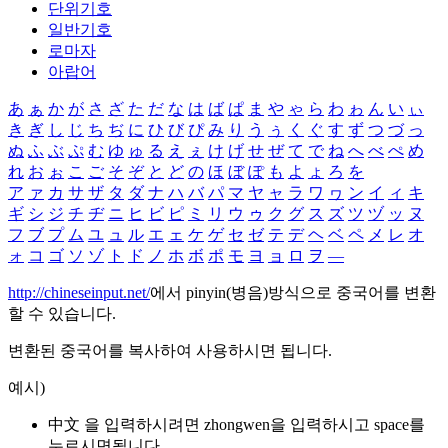
단위기호
일반기호
로마자
아랍어
あ
ぁ
か
が
さ
ざ
た
だ
な
は
ば
ぱ
ま
や
ゃ
ら
わ
ゎ
ん
い
ぃ
き
ぎ
し
じ
ち
ぢ
に
ひ
び
ぴ
み
り
う
ぅ
く
ぐ
す
ず
つ
づ
っ
ぬ
ふ
ぶ
ぷ
む
ゆ
ゅ
る
え
ぇ
け
げ
せ
ぜ
て
で
ね
へ
べ
ぺ
め
れ
お
ぉ
こ
ご
そ
ぞ
と
ど
の
ほ
ぼ
ぽ
も
よ
ょ
ろ
を
ア
ァ
カ
サ
ザ
タ
ダ
ナ
ハ
バ
パ
マ
ヤ
ャ
ラ
ワ
ヮ
ン
イ
ィ
キ
ギ
シ
ジ
チ
ヂ
ニ
ヒ
ビ
ピ
ミ
リ
ウ
ゥ
ク
グ
ス
ズ
ツ
ヅ
ッ
ヌ
フ
ブ
プ
ム
ユ
ュ
ル
エ
ェ
ケ
ゲ
セ
ゼ
テ
デ
ヘ
ベ
ペ
メ
レ
オ
ォ
コ
ゴ
ソ
ゾ
ト
ド
ノ
ホ
ボ
ポ
モ
ヨ
ョ
ロ
ヲ
―
http://chineseinput.net/
에서 pinyin(병음)방식으로 중국어를 변환
할 수 있습니다.
변환된 중국어를 복사하여 사용하시면 됩니다.
예시)
中文 을 입력하시려면
zhongwen
을 입력하시고 space를
누르시면됩니다.