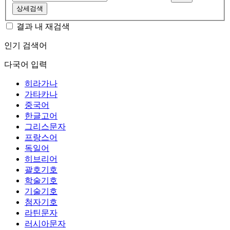
상세검색
결과 내 재검색
인기 검색어
다국어 입력
히라가나
가타카나
중국어
한글고어
그리스문자
프랑스어
독일어
히브리어
괄호기호
학술기호
기술기호
첨자기호
라틴문자
러시아문자