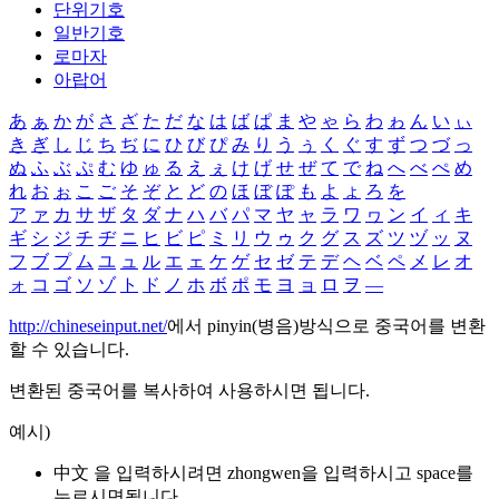
단위기호
일반기호
로마자
아랍어
あ
ぁ
か
が
さ
ざ
た
だ
な
は
ば
ぱ
ま
や
ゃ
ら
わ
ゎ
ん
い
ぃ
き
ぎ
し
じ
ち
ぢ
に
ひ
び
ぴ
み
り
う
ぅ
く
ぐ
す
ず
つ
づ
っ
ぬ
ふ
ぶ
ぷ
む
ゆ
ゅ
る
え
ぇ
け
げ
せ
ぜ
て
で
ね
へ
べ
ぺ
め
れ
お
ぉ
こ
ご
そ
ぞ
と
ど
の
ほ
ぼ
ぽ
も
よ
ょ
ろ
を
ア
ァ
カ
サ
ザ
タ
ダ
ナ
ハ
バ
パ
マ
ヤ
ャ
ラ
ワ
ヮ
ン
イ
ィ
キ
ギ
シ
ジ
チ
ヂ
ニ
ヒ
ビ
ピ
ミ
リ
ウ
ゥ
ク
グ
ス
ズ
ツ
ヅ
ッ
ヌ
フ
ブ
プ
ム
ユ
ュ
ル
エ
ェ
ケ
ゲ
セ
ゼ
テ
デ
ヘ
ベ
ペ
メ
レ
オ
ォ
コ
ゴ
ソ
ゾ
ト
ド
ノ
ホ
ボ
ポ
モ
ヨ
ョ
ロ
ヲ
―
http://chineseinput.net/
에서 pinyin(병음)방식으로 중국어를 변환
할 수 있습니다.
변환된 중국어를 복사하여 사용하시면 됩니다.
예시)
中文 을 입력하시려면
zhongwen
을 입력하시고 space를
누르시면됩니다.