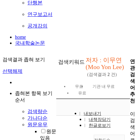
단행본
연구보고서
공개강의
home
국내학술논문
저자 : 이무연
검색결과 좁혀 보기
연
검색키워드
(Moo Yon Lee)
관
선택해제
검
(검색결과
2
건)
색
무료
기관 내 무료
어
좁혀본 항목 보기
유료
추
순서
천
검색량순
이
내보내기
가나다순
내책장담기
검
원문유무
한글로보기
색
원문
어
있음