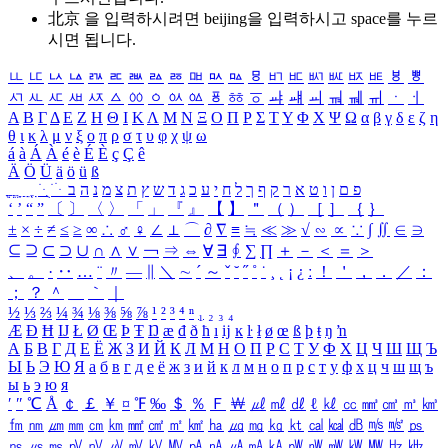
北京 을 입력하시려면
beijing
을 입력하시고 space를 누르
시면 됩니다.
ㅥ
ㅦ
ㅧ
ㅨ
ㅩ
ㅪ
ㅫ
ㅬ
ㅭ
ㅮ
ㅯ
ㅰ
ㅱ
ㅲ
ㅳ
ㅴ
ㅵ
ㅶ
ㅷ
ㅸ
ㅹ
ㅺ
ㅻ
ㅼ
ㅽ
ㅾ
ㅿ
ㆀ
ㆁ
ㆂ
ㆃ
ㆄ
ㆅ
ㆆ
ㆇ
ㆈ
ㆉ
ㆊ
ㆋ
ㆌ
ㆍ
ㆎ
Α
Β
Γ
Δ
Ε
Ζ
Η
Θ
Ι
Κ
Λ
Μ
Ν
Ξ
Ο
Π
Ρ
Σ
Τ
Υ
Φ
Χ
Ψ
Ω
α
β
γ
δ
ε
ζ
η
θ
ι
κ
λ
μ
ν
ξ
ο
π
ρ
σ
τ
υ
φ
χ
ψ
ω
á
à
Á
À
é
è
É
È
ç
Ç
ê
Ä
Ö
Ü
ä
ö
ü
ß
ְ
ֳ
ֲ
ֱ
ָ
ַ
ֵ
ֶ
ִ
ֹ
ּ
ֻ
ׂ
ׁ
ּ
ב
ה
נ
מ
צ
ת
ץ
ש
ד
ג
כ
ע
י
ח
ל
ך
ף
ק
ר
א
ט
ו
ן
ם
פ
‘
’
“
”
〔
〕
〈
〉
「
」
『
』
【
】
＂
（
）
［
］
｛
｝
±
×
÷
≠
≤
≥
∞
∴
♂
♀
∠
⊥
⌒
∂
∇
≡
≒
≪
≫
√
∽
∝
∵
∫
∬
∈
∋
⊆
⊇
⊂
⊃
∪
∩
∧
∨
￢
⇒
⇔
∀
∃
∮
∑
∏
＋
－
＜
＝
＞
、
。
·
‥
…
¨
〃
―
∥
＼
∼
´
～
ˇ
˘
˝
˚
˙
¸
˛
¡
¿
ː
！
＇
，
．
／
：
；
？
＾
＿
｀
｜
½
⅓
⅔
¼
¾
⅛
⅜
⅝
⅞
¹
²
³
⁴
ⁿ
₁
₂
₃
₄
Æ
Ð
Ħ
Ĳ
Ł
Ø
Œ
Þ
Ŧ
Ŋ
æ
đ
ð
ħ
ı
ĳ
ĸ
ŀ
ł
ø
œ
ß
þ
ŧ
ŋ
ŉ
А
Б
В
Г
Д
Е
Ё
Ж
З
И
Й
К
Л
М
Н
О
П
Р
С
Т
У
Ф
Х
Ц
Ч
Ш
Щ
Ъ
Ы
Ь
Э
Ю
Я
а
б
в
г
д
е
ё
ж
з
и
й
к
л
м
н
о
п
р
с
т
у
ф
х
ц
ч
ш
щ
ъ
ы
ь
э
ю
я
′
″
℃
Å
￠
￡
￥
¤
℉
‰
＄
％
Ｆ
￦
㎕
㎖
㎗
ℓ
㎘
㏄
㎣
㎤
㎥
㎦
㎙
㎚
㎛
㎜
㎝
㎞
㎟
㎠
㎡
㎢
㏊
㎍
㎎
㎏
㏏
㎈
㎉
㏈
㎧
㎨
㎰
㎱
㎲
㎳
㎴
㎵
㎶
㎷
㎸
㎹
㎀
㎁
㎂
㎃
㎄
㎺
㎻
㎽
㎾
㎿
㎐
㎑