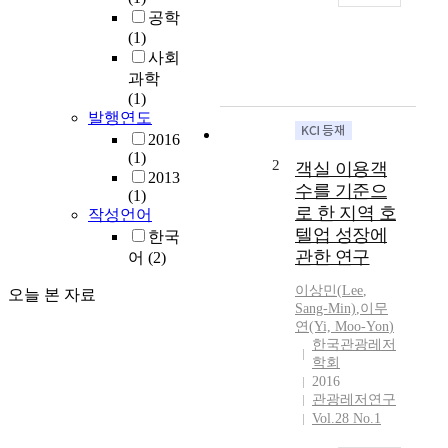
h
공학
i
(1)
s
사회
s
과학
t
(1)
u
발행연도
d
2016
y
(1)
2
객실 이용객
e
2013
수를 기준으
(1)
x
로 한 지역 호
작성언어
p
텔업 성장에
한국
l
관한 연구
o
어
(2)
r
이상민(
Lee
,
오늘 본 자료
e
Sang-Min)
,
이무
d
연
(Yi,
Moo
-
Yon
)
t
한국관광레저
h
학회
e
2016
e
관광레저연구
f
Vol.28 No.1
f