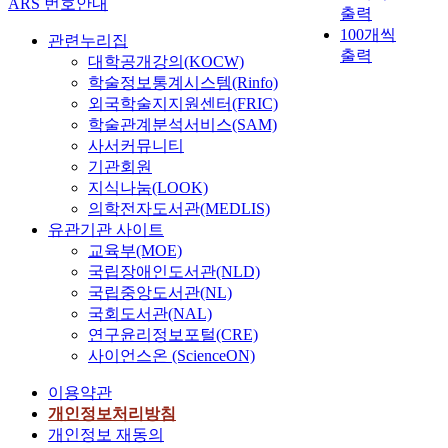
ARS 번호안내
출력
e
100개씩
관련누리집
p
출력
r
대학공개강의(KOCW)
o
학술정보통계시스템(Rinfo)
g
외국학술지지원센터(FRIC)
r
학술관계분석서비스(SAM)
a
사서커뮤니티
m
기관회원
o
지식나눔(LOOK)
n
의학전자도서관(MEDLIS)
v
유관기관 사이트
i
교육부(MOE)
t
국립장애인도서관(NLD)
a
국립중앙도서관(NL)
l
국회도서관(NAL)
i
연구윤리정보포털(CRE)
t
사이언스온 (ScienceON)
y
a
이용약관
n
개인정보처리방침
d
개인정보 재동의
o