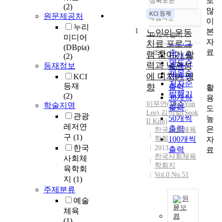
로
정확도순
(2)
많
원문제공처
내림차순
이
정확도
누리
1
본
순
노인의 운동
10개씩 출력
미디어
내림차순
자
인기도
치료 프로그
(DBpia)
료
순
조회
램 참여가 활
10개씩
(2)
연도순
력과 낙관성
등재정보
출력
제목순
에 미치는 영
KCI
20개씩
저자순
등재
향
출력
활
발행기
(2)
30개씩
용
이무연
(
관순
Moo
Yon
학술지명
출력
도
Lee
)
,
김석일(Seok
관광
50개씩
높
Il Kim)
레저연
출력
은
한국사회체육
구
(1)
학회
100개씩
자
한국
2013
출력
료
한국사회체육
사회체
학회지
육학회
Vol.0 No.51
지
(1)
주제분류
원
예술
문보
체육
기
T
(1)