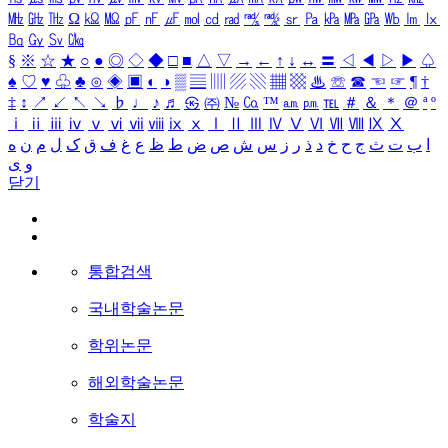
㎒
㎓
㎔
Ω
㏀
㏁
㎊
㎋
㎌
㏖
㏅
㎭
㎮
㎯
㏛
㎩
㎪
㎫
㎬
㏝
㏐
㏓
㏃
㏉
㏜
㏆
§
※
☆
★
○
●
◎
◇
◆
□
■
△
▽
→
←
↑
↓
↔
〓
◁
◀
▷
▶
♤
♠
♡
♥
♧
♣
⊙
◈
▣
◐
◑
▒
▤
▥
▨
▧
▦
▩
♨
☏
☎
☜
☞
¶
†
‡
↕
↗
↙
↖
↘
♭
♩
♪
♬
㉿
㈜
№
㏇
™
㏂
㏘
℡
＃
＆
＊
＠
ª
º
ⅰ
ⅱ
ⅲ
ⅳ
ⅴ
ⅵ
ⅶ
ⅷ
ⅸ
ⅹ
Ⅰ
Ⅱ
Ⅲ
Ⅳ
Ⅴ
Ⅵ
Ⅶ
Ⅷ
Ⅸ
Ⅹ
ا
ب
ت
ث
ج
ح
خ
د
ذ
ر
ز
س
ش
ص
ض
ط
ظ
ع
غ
ف
ق
ک
ل
م
ن
ه
و
ی
닫기
통합검색
국내학술논문
학위논문
해외학술논문
학술지