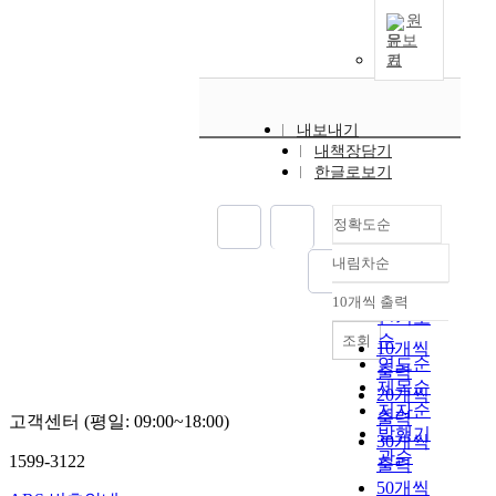
e
원
c
문보
t
기
o
f
t
내보내기
h
내책장담기
e
한글로보기
r
a
정확도순
p
e
내림차순
정확도
u
순
t
10개씩 출력
내림차순
인기도
i
순
조회
c
10개씩
연도순
e
출력
x
제목순
20개씩
e
저자순
출력
고객센터 (평일: 09:00~18:00)
r
발행기
30개씩
c
관순
1599-3122
출력
i
50개씩
s