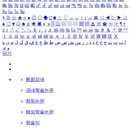
㎒
㎓
㎔
Ω
㏀
㏁
㎊
㎋
㎌
㏖
㏅
㎭
㎮
㎯
㏛
㎩
㎪
㎫
㎬
㏝
㏐
㏓
㏃
㏉
㏜
㏆
§
※
☆
★
○
●
◎
◇
◆
□
■
△
▽
→
←
↑
↓
↔
〓
◁
◀
▷
▶
♤
♠
♡
♥
♧
♣
⊙
◈
▣
◐
◑
▒
▤
▥
▨
▧
▦
▩
♨
☏
☎
☜
☞
¶
†
‡
↕
↗
↙
↖
↘
♭
♩
♪
♬
㉿
㈜
№
㏇
™
㏂
㏘
℡
＃
＆
＊
＠
ª
º
ⅰ
ⅱ
ⅲ
ⅳ
ⅴ
ⅵ
ⅶ
ⅷ
ⅸ
ⅹ
Ⅰ
Ⅱ
Ⅲ
Ⅳ
Ⅴ
Ⅵ
Ⅶ
Ⅷ
Ⅸ
Ⅹ
ا
ب
ت
ث
ج
ح
خ
د
ذ
ر
ز
س
ش
ص
ض
ط
ظ
ع
غ
ف
ق
ک
ل
م
ن
ه
و
ی
닫기
통합검색
국내학술논문
학위논문
해외학술논문
학술지