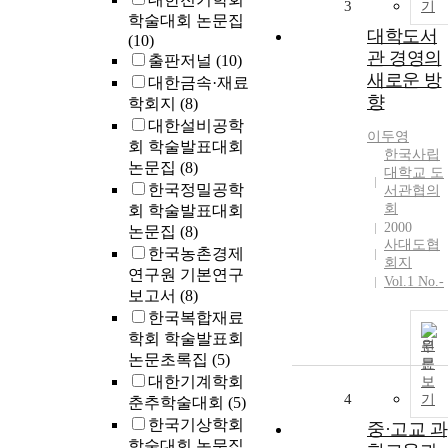
3
기
학술대회 논문집
대학도서
(10)
관 경영의
출판저널
(10)
새로운 방
대한금속·재료
향
학회지
(8)
대한설비공학
이두영
회 학술발표대회
한국사립
논문집
(8)
대학교 도
한국정밀공학
서관협의
회
회 학술발표대회
2000
논문집
(8)
사대도협
한국농촌경제
회지
연구원 기본연구
Vol.1 No.-
보고서
(8)
한국복합재료
학회 학술발표회
원
논문초록집
(5)
문
대한기계학회
보
4
기
춘추학술대회
(5)
한국기상학회
중·고교 과
학술대회 논문집