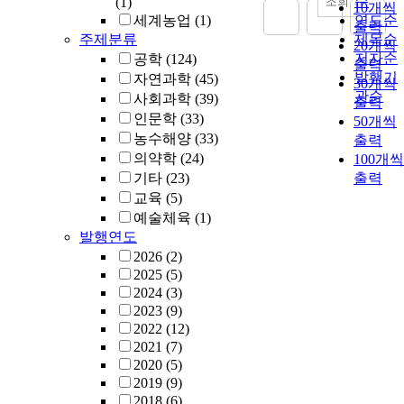
순
조회
(1)
10개씩
세계농업
(1)
연도순
출력
주제분류
제목순
20개씩
저자순
공학
(124)
출력
발행기
자연과학
(45)
30개씩
관순
사회과학
(39)
출력
인문학
(33)
50개씩
농수해양
(33)
출력
의약학
(24)
100개씩
기타
(23)
출력
교육
(5)
예술체육
(1)
발행연도
2026
(2)
2025
(5)
2024
(3)
2023
(9)
2022
(12)
2021
(7)
2020
(5)
2019
(9)
2018
(6)