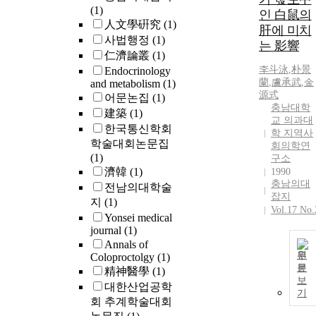
(1)
인 白鼠의
人文學硏究
(1)
肝에 미치
사법행정
(1)
는 影響
仁濟論叢
(1)
李斗泳
,
朴景
Endocrinology
蘭
,
盧承武
,
金
and metabolism
(1)
源式
어문논집
(1)
충남대학
建築
(1)
교 의과대
한국통신학회
학 지역사
학술대회논문집
회의학연
(1)
구소
濟韓
(1)
1990
충남의대
전남의대학술
잡지
지
(1)
Vol.17 No.
Yonsei medical
journal
(1)
Annals of
원
Coloproctolgy
(1)
문
精神醫學
(1)
보
대한산업공학
기
회 추계학술대회