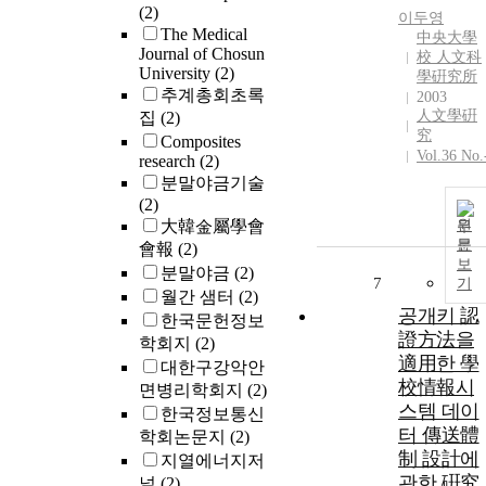
(2)
이두영
The Medical
中央大學
Journal of Chosun
校 人文科
University
(2)
學硏究所
추계총회초록
2003
人文學硏
집
(2)
究
Composites
Vol.36 No.
research
(2)
분말야금기술
(2)
大韓金屬學會
원
문
會報
(2)
보
분말야금
(2)
7
기
월간 샘터
(2)
공개키 認
한국문헌정보
證方法을
학회지
(2)
適用한 學
대한구강악안
校情報시
면병리학회지
(2)
스템 데이
한국정보통신
터 傳送體
학회논문지
(2)
制 設計에
지열에너지저
관한 硏究
널
(2)