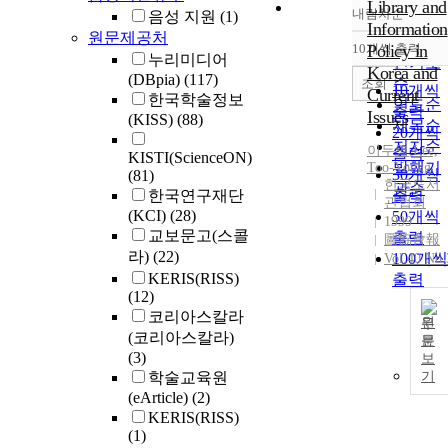
Library and
내림차순
음성 지원
(1)
정확도
Information
원문제공처
순
10개씩 출력
Policy in
내림차
누리미디어
인기도
Korea and
(DBpia)
(117)
순
조회
10개씩
Current
한국학술정보
연도순
출력
Issues
(KISS)
(88)
제목순
20개씩
저자순
이두영
,
Lee,
출력
KISTI(ScienceON)
발행기
Too-Young
30개씩
(81)
한국도서
관순
한국연구재단
출력
관협회
(KCI)
(28)
50개씩
1999
교보문고(스콜
출력
圖協會報
라)
(22)
100개씩
Vol.40 No.
KERIS(RISS)
출력
(12)
코리아스칼라
원
(코리아스칼라)
문
(3)
보
학술교육원
기
(eArticle)
(2)
KERIS(RISS)
(1)