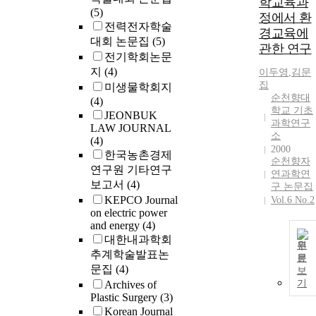
학교육과
(5)
정에서 환
전력전자학술
경교육에
대회 논문집
(5)
관한 연구
전기학회논문
지
(4)
이두영
,
김문
집
미생물학회지
순천향대
(4)
학교 기초
JEONBUK
과학연구
LAW JOURNAL
소
(4)
2000
한국농촌경제
순천향자
연구원 기타연구
연과학연
보고서
(4)
구 논문집
KEPCO Journal
Vol.6 No.2
on electric power
and energy
(4)
대한내과학회
원
추계학술발표논
문
문집
(4)
보
기
Archives of
Plastic Surgery
(3)
Korean Journal