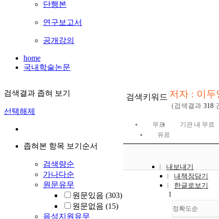
단행본
연구보고서
공개강의
home
국내학술논문
저자 : 이두
검색결과 좁혀 보기
검색키워드
(검색결과
318
선택해제
무료
기관 내 무료
유료
좁혀본 항목 보기순서
검색량순
내보내기
가나다순
내책장담기
원문유무
한글로보기
1
원문있음
(303)
원문없음
(15)
정확도순
음성지원유무