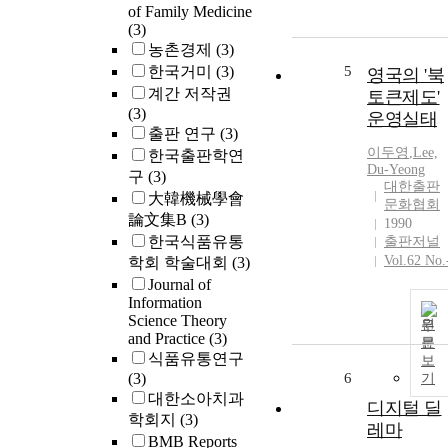
of Family Medicine
(3)
농촌경제
(3)
한국거미
(3)
5
영국의 '북
계간 저작권
토큰제도'
(3)
운영실태
출판 연구
(3)
이두영
,
Lee,
한국출판학연
Du-Yeong
구
(3)
대한출판
大韓機械學會
문화협회
論文集B
(3)
1990
한국식품유통
출판저널
Vol.62 No.
학회 학술대회
(3)
Journal of
Information
Science Theory
원
and Practice
(3)
문
식품유통연구
보
(3)
6
기
대한소아치과
디지털 딜
학회지
(3)
레마
BMB Reports