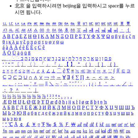
北京 을 입력하시려면
beijing
을 입력하시고 space를 누르
시면 됩니다.
ㅥ
ㅦ
ㅧ
ㅨ
ㅩ
ㅪ
ㅫ
ㅬ
ㅭ
ㅮ
ㅯ
ㅰ
ㅱ
ㅲ
ㅳ
ㅴ
ㅵ
ㅶ
ㅷ
ㅸ
ㅹ
ㅺ
ㅻ
ㅼ
ㅽ
ㅾ
ㅿ
ㆀ
ㆁ
ㆂ
ㆃ
ㆄ
ㆅ
ㆆ
ㆇ
ㆈ
ㆉ
ㆊ
ㆋ
ㆌ
ㆍ
ㆎ
Α
Β
Γ
Δ
Ε
Ζ
Η
Θ
Ι
Κ
Λ
Μ
Ν
Ξ
Ο
Π
Ρ
Σ
Τ
Υ
Φ
Χ
Ψ
Ω
α
β
γ
δ
ε
ζ
η
θ
ι
κ
λ
μ
ν
ξ
ο
π
ρ
σ
τ
υ
φ
χ
ψ
ω
á
à
Á
À
é
è
É
È
ç
Ç
ê
Ä
Ö
Ü
ä
ö
ü
ß
ְ
ֳ
ֲ
ֱ
ָ
ַ
ֵ
ֶ
ִ
ֹ
ּ
ֻ
ׂ
ׁ
ּ
ב
ה
נ
מ
צ
ת
ץ
ש
ד
ג
כ
ע
י
ח
ל
ך
ף
ק
ר
א
ט
ו
ן
ם
פ
‘
’
“
”
〔
〕
〈
〉
「
」
『
』
【
】
＂
（
）
［
］
｛
｝
±
×
÷
≠
≤
≥
∞
∴
♂
♀
∠
⊥
⌒
∂
∇
≡
≒
≪
≫
√
∽
∝
∵
∫
∬
∈
∋
⊆
⊇
⊂
⊃
∪
∩
∧
∨
￢
⇒
⇔
∀
∃
∮
∑
∏
＋
－
＜
＝
＞
、
。
·
‥
…
¨
〃
―
∥
＼
∼
´
～
ˇ
˘
˝
˚
˙
¸
˛
¡
¿
ː
！
＇
，
．
／
：
；
？
＾
＿
｀
｜
½
⅓
⅔
¼
¾
⅛
⅜
⅝
⅞
¹
²
³
⁴
ⁿ
₁
₂
₃
₄
Æ
Ð
Ħ
Ĳ
Ł
Ø
Œ
Þ
Ŧ
Ŋ
æ
đ
ð
ħ
ı
ĳ
ĸ
ŀ
ł
ø
œ
ß
þ
ŧ
ŋ
ŉ
А
Б
В
Г
Д
Е
Ё
Ж
З
И
Й
К
Л
М
Н
О
П
Р
С
Т
У
Ф
Х
Ц
Ч
Ш
Щ
Ъ
Ы
Ь
Э
Ю
Я
а
б
в
г
д
е
ё
ж
з
и
й
к
л
м
н
о
п
р
с
т
у
ф
х
ц
ч
ш
щ
ъ
ы
ь
э
ю
я
′
″
℃
Å
￠
￡
￥
¤
℉
‰
＄
％
Ｆ
￦
㎕
㎖
㎗
ℓ
㎘
㏄
㎣
㎤
㎥
㎦
㎙
㎚
㎛
㎜
㎝
㎞
㎟
㎠
㎡
㎢
㏊
㎍
㎎
㎏
㏏
㎈
㎉
㏈
㎧
㎨
㎰
㎱
㎲
㎳
㎴
㎵
㎶
㎷
㎸
㎹
㎀
㎁
㎂
㎃
㎄
㎺
㎻
㎽
㎾
㎿
㎐
㎑