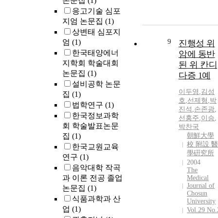
논문집
(1)
응고기술 심포
지엄 논문집
(1)
상변태 심포지
9
엄
(1)
진행성 위
한국태양에너
암에 동반
지학회 학술대회
된 위 칸디
논문집
(1)
다증 1예
설비공학 논문
이두영
,
김성
집
(1)
호
,
선제형
,
박
법학연구
(1)
진석
,
손존광
,
한국정보과학
선홍주
,
이승
,
회 학술발표논문
박찬국
집
(1)
朝鮮大學
校 附設 醫
한국교원교육
學硏究所
연구
(1)
2004
음악대학 작곡
The
과 이론 전공 졸업
Medical
Journal of
논문집
(1)
Chosun
식품과학과 산
University
업
(1)
Vol.29 No.