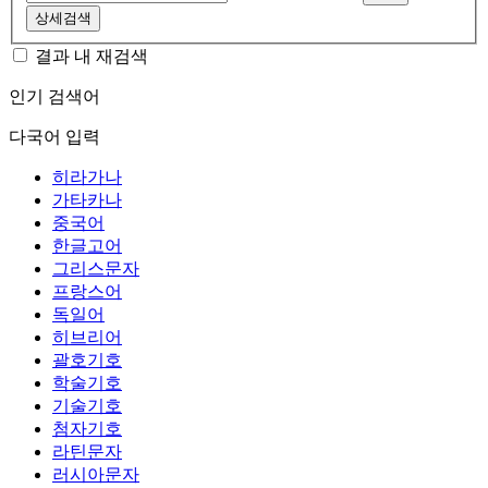
상세검색
결과 내 재검색
인기 검색어
다국어 입력
히라가나
가타카나
중국어
한글고어
그리스문자
프랑스어
독일어
히브리어
괄호기호
학술기호
기술기호
첨자기호
라틴문자
러시아문자