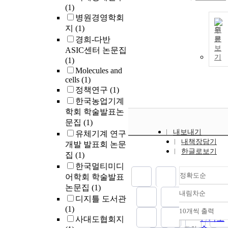
(1)
병원경영학회
지
(1)
원
경희-다반
문
보
ASIC센터 논문집
기
(1)
Molecules and
cells
(1)
정책연구
(1)
한국농업기계
학회 학술발표논
문집
(1)
내보내기
유체기계 연구
내책장담기
개발 발표회 논문
한글로보기
집
(1)
한국멀티미디
정확도순
어학회 학술발표
논문집
(1)
내림차순
정확도
디지틀 도서관
순
(1)
10개씩 출력
내림차
인기도
사대도협회지