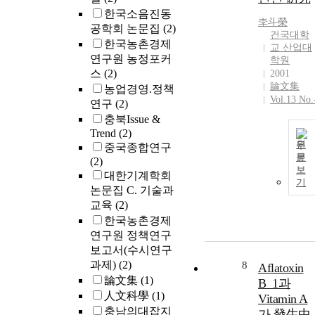
한국소음진동
李斗榮
공학회 논문집
(2)
건국대학
한국농촌경제
교 산업대
연구원 농정포커
학원
스
(2)
2001
論文集
농업경영.정책
Vol.13 No.
연구
(2)
충북Issue &
Trend
(2)
원
중국종합연구
문
(2)
보
대한기계학회
기
논문집 C. 기술과
교육
(2)
한국농촌경제
연구원 정책연구
보고서(수시연구
과제)
(2)
8
Aflatoxin
論文集
(1)
B_1과
人文科學
(1)
Vitamin A
충남의대잡지
가 發生中