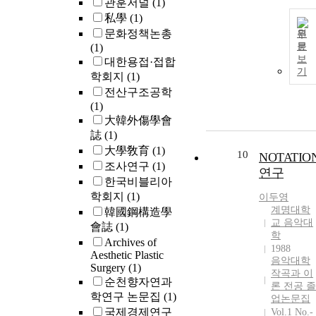
관훈저널
(1)
私學
(1)
문화정책논총
원
문
(1)
보
대한용접·접합
기
학회지
(1)
전산구조공학
(1)
大韓外傷學會
誌
(1)
大學敎育
(1)
10
NOTATIO
조사연구
(1)
연구
한국비블리아
학회지
(1)
이두영
계명대학
韓國鋼構造學
교 음악대
會誌
(1)
학
Archives of
1988
Aesthetic Plastic
음악대학
Surgery
(1)
작곡과 이
순천향자연과
론 전공 졸
학연구 논문집
(1)
업논문집
국제경제연구
Vol.1 No.-