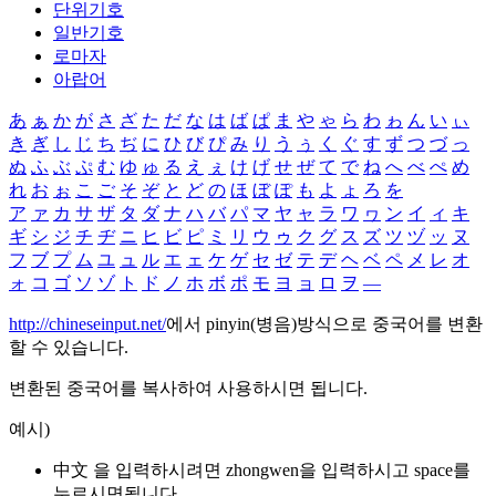
단위기호
일반기호
로마자
아랍어
あ
ぁ
か
が
さ
ざ
た
だ
な
は
ば
ぱ
ま
や
ゃ
ら
わ
ゎ
ん
い
ぃ
き
ぎ
し
じ
ち
ぢ
に
ひ
び
ぴ
み
り
う
ぅ
く
ぐ
す
ず
つ
づ
っ
ぬ
ふ
ぶ
ぷ
む
ゆ
ゅ
る
え
ぇ
け
げ
せ
ぜ
て
で
ね
へ
べ
ぺ
め
れ
お
ぉ
こ
ご
そ
ぞ
と
ど
の
ほ
ぼ
ぽ
も
よ
ょ
ろ
を
ア
ァ
カ
サ
ザ
タ
ダ
ナ
ハ
バ
パ
マ
ヤ
ャ
ラ
ワ
ヮ
ン
イ
ィ
キ
ギ
シ
ジ
チ
ヂ
ニ
ヒ
ビ
ピ
ミ
リ
ウ
ゥ
ク
グ
ス
ズ
ツ
ヅ
ッ
ヌ
フ
ブ
プ
ム
ユ
ュ
ル
エ
ェ
ケ
ゲ
セ
ゼ
テ
デ
ヘ
ベ
ペ
メ
レ
オ
ォ
コ
ゴ
ソ
ゾ
ト
ド
ノ
ホ
ボ
ポ
モ
ヨ
ョ
ロ
ヲ
―
http://chineseinput.net/
에서 pinyin(병음)방식으로 중국어를 변환
할 수 있습니다.
변환된 중국어를 복사하여 사용하시면 됩니다.
예시)
中文 을 입력하시려면
zhongwen
을 입력하시고 space를
누르시면됩니다.