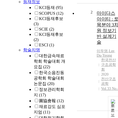
등재정보
KCI등재
(95)
2
마이다스
SCOPUS
(12)
KCI등재후보
아이티 : 
(3)
목분야 3
SCIE
(2)
원 정보기
KCI등재후보
반 설계기
(2)
술
ESCI
(1)
학술지명
이두영
,
Lee,
대한금속재료
Du-Yeong
한국전산
학회 학술대회 개
구조공학
요집
(22)
회
한국소음진동
2020
공학회 학술대회
전산구조
논문집
(20)
공학
Vol.33 No.
정보관리학회
지
(17)
圖協會報
(12)
원
재료강도 심포
문
지엄
(11)
보
대한전기학회