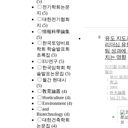
(5)
전기학회논문
지
(5)
대한전기협회
지
(5)
情報科學論集
(5)
8
유도 지도
한국토양비료
리더십 유
학회 학술발표회
팀 성과에
초록집
(5)
치는 영향
EU연구
(5)
이기철
,
이봉
한국임학회 학
철순
술발표논문집
(5)
부산 외국
월간 현대시
학교
(5)
2001
敎育論叢
(4)
外大論叢
Horticulture
(4)
Vol.23 No.
Environment
(4)
and
Biotechnology
(4)
문
대한건축학회
논문집
(4)