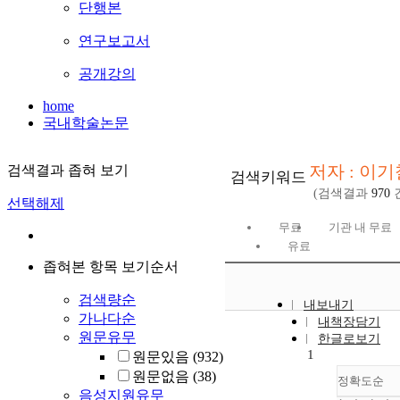
단행본
연구보고서
공개강의
home
국내학술논문
저자 : 이기
검색결과 좁혀 보기
검색키워드
(검색결과
970
선택해제
무료
기관 내 무료
유료
좁혀본 항목 보기순서
검색량순
내보내기
가나다순
내책장담기
원문유무
한글로보기
1
원문있음
(932)
원문없음
(38)
정확도순
음성지원유무