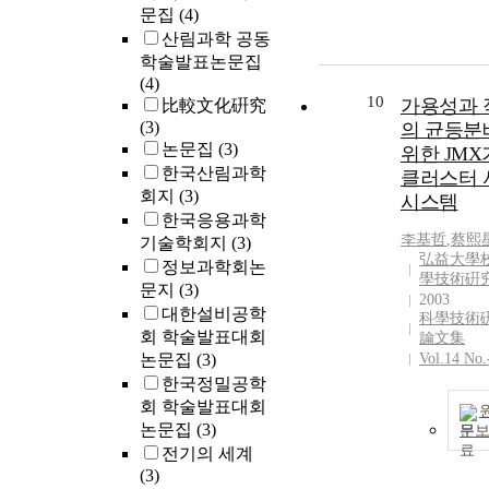
문집
(4)
산림과학 공동
학술발표논문집
(4)
10
가용성과 
比較文化硏究
(3)
의 균등분
논문집
(3)
위한 JM
한국산림과학
클러스터 
회지
(3)
시스템
한국응용과학
李基哲
,
蔡熙
기술학회지
(3)
弘益大學校
정보과학회논
學技術硏
문지
(3)
2003
대한설비공학
科學技術
회 학술발표대회
論文集
논문집
(3)
Vol.14 No.
한국정밀공학
회 학술발표대회
논문집
(3)
문
전기의 세계
(3)