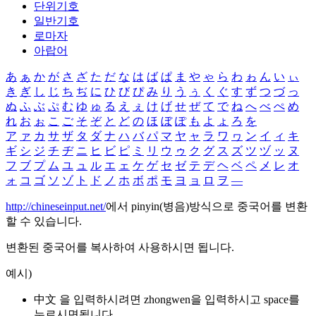
단위기호
일반기호
로마자
아랍어
あ
ぁ
か
が
さ
ざ
た
だ
な
は
ば
ぱ
ま
や
ゃ
ら
わ
ゎ
ん
い
ぃ
き
ぎ
し
じ
ち
ぢ
に
ひ
び
ぴ
み
り
う
ぅ
く
ぐ
す
ず
つ
づ
っ
ぬ
ふ
ぶ
ぷ
む
ゆ
ゅ
る
え
ぇ
け
げ
せ
ぜ
て
で
ね
へ
べ
ぺ
め
れ
お
ぉ
こ
ご
そ
ぞ
と
ど
の
ほ
ぼ
ぽ
も
よ
ょ
ろ
を
ア
ァ
カ
サ
ザ
タ
ダ
ナ
ハ
バ
パ
マ
ヤ
ャ
ラ
ワ
ヮ
ン
イ
ィ
キ
ギ
シ
ジ
チ
ヂ
ニ
ヒ
ビ
ピ
ミ
リ
ウ
ゥ
ク
グ
ス
ズ
ツ
ヅ
ッ
ヌ
フ
ブ
プ
ム
ユ
ュ
ル
エ
ェ
ケ
ゲ
セ
ゼ
テ
デ
ヘ
ベ
ペ
メ
レ
オ
ォ
コ
ゴ
ソ
ゾ
ト
ド
ノ
ホ
ボ
ポ
モ
ヨ
ョ
ロ
ヲ
―
http://chineseinput.net/
에서 pinyin(병음)방식으로 중국어를 변환
할 수 있습니다.
변환된 중국어를 복사하여 사용하시면 됩니다.
예시)
中文 을 입력하시려면
zhongwen
을 입력하시고 space를
누르시면됩니다.