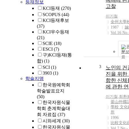
예배에 관
등재정보
고찰
KCI등재
(270)
SCOPUS
(44)
이기철
KCI등재후보
全州大學
(37)
1987
論
KCI우수등재
Vol.16 No.
(21)
SCIE
(18)
ESCI
(7)
문
구)KCI등재(통
합)
(1)
3
SCI
(1)
노인의 건
3903
(1)
진을 위한
학술지명
합한 신체
한국원예학회
에 관한 
학술발표요지
(50)
이기철
,
최환
釜山外國
한국자원식물
學校 文化
학회 춘계학술대
所
회 자료집
(37)
1996
시와세계
(30)
比較文化
한국자원식물
Vol.7 No.-