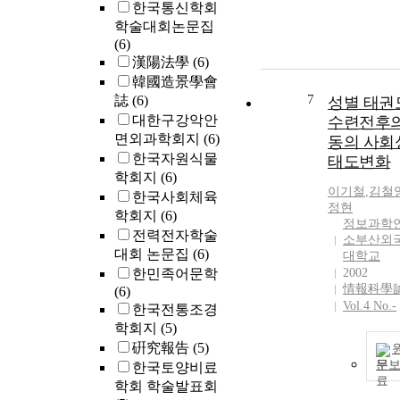
한국통신학회
학술대회논문집
(6)
漢陽法學
(6)
韓國造景學會
7
誌
(6)
성별 태권
대한구강악안
수련전후의
면외과학회지
(6)
동의 사회
한국자원식물
태도변화
학회지
(6)
이기철
,
김철
한국사회체육
정현
학회지
(6)
정보과학
전력전자학술
소부산외
대회 논문집
(6)
대학교
한민족어문학
2002
情報科學
(6)
Vol.4 No.-
한국전통조경
학회지
(5)
硏究報告
(5)
문
한국토양비료
학회 학술발표회