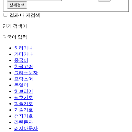
상세검색
결과 내 재검색
인기 검색어
다국어 입력
히라가나
가타카나
중국어
한글고어
그리스문자
프랑스어
독일어
히브리어
괄호기호
학술기호
기술기호
첨자기호
라틴문자
러시아문자