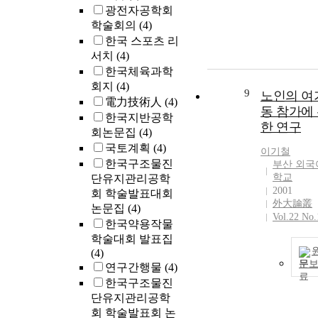
광전자공학회
학술회의
(4)
한국 스포츠 리
서치
(4)
한국체육과학
회지
(4)
9
노인의 여
電力技術人
(4)
동 참가에
한국지반공학
한 연구
회논문집
(4)
국토계획
(4)
이기철
한국구조물진
부산 외국
학교
단유지관리공학
2001
회 학술발표대회
外大論叢
논문집
(4)
Vol.22 No.
한국약용작물
학술대회 발표집
(4)
문
연구간행물
(4)
한국구조물진
단유지관리공학
회 학술발표회 논