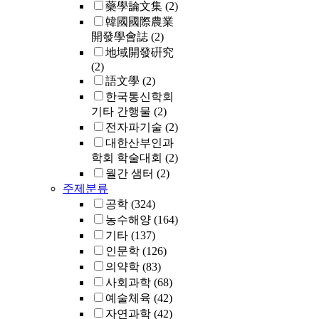
藥學論文集
(2)
韓國國際農業
開發學會誌
(2)
地域開發硏究
(2)
語文學
(2)
한국통신학회
기타 간행물
(2)
전자파기술
(2)
대한산부인과
학회 학술대회
(2)
월간 샘터
(2)
주제분류
공학
(324)
농수해양
(164)
기타
(137)
인문학
(126)
의약학
(83)
사회과학
(68)
예술체육
(42)
자연과학
(42)