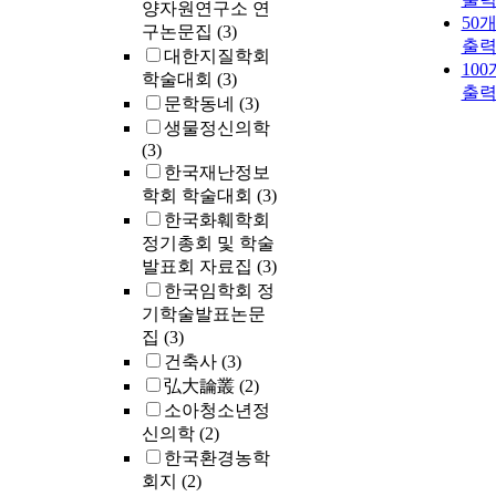
양자원연구소 연
50
구논문집
(3)
출
대한지질학회
10
학술대회
(3)
출
문학동네
(3)
생물정신의학
(3)
한국재난정보
학회 학술대회
(3)
한국화훼학회
정기총회 및 학술
발표회 자료집
(3)
한국임학회 정
기학술발표논문
집
(3)
건축사
(3)
弘大論叢
(2)
소아청소년정
신의학
(2)
한국환경농학
회지
(2)