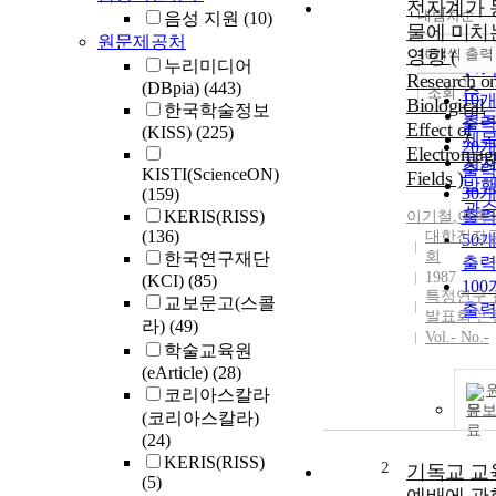
전자계가 
내림차순
음성 지원
(10)
정
물에 미치
원문제공처
순
영향 (
10개씩 출력
내
누리미디어
인
Research on
(DBpia)
(443)
순
조회
10
Biological
한국학술정보
연
출
Effect of
(KISS)
(225)
제
20
Electromag
저
출
KISTI(ScienceON)
Fields )
발
30
(159)
관
KERIS(RISS)
출
이기철
,
이홍
(136)
대한전자
50
회
한국연구재단
출
1987
(KCI)
(85)
10
특정연구 
교보문고(스콜
출
발표회 논
라)
(49)
Vol.- No.-
학술교육원
(eArticle)
(28)
코리아스칼라
문
(코리아스칼라)
(24)
KERIS(RISS)
2
기독교 교
(5)