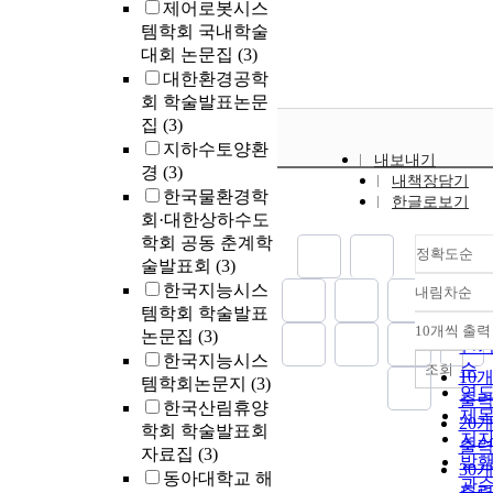
제어로봇시스
템학회 국내학술
대회 논문집
(3)
대한환경공학
회 학술발표논문
집
(3)
지하수토양환
내보내기
경
(3)
내책장담기
한국물환경학
한글로보기
회·대한상하수도
학회 공동 춘계학
정확도순
술발표회
(3)
한국지능시스
내림차순
정
템학회 학술발표
순
10개씩 출력
논문집
(3)
내
인
한국지능시스
순
조회
10
템학회논문지
(3)
연
출
한국산림휴양
제
20
학회 학술발표회
저
출
자료집
(3)
발
30
동아대학교 해
관
출