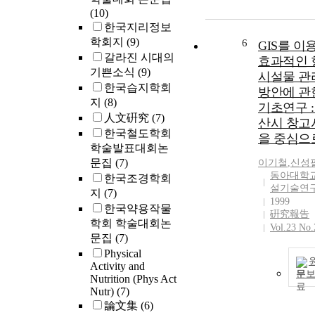
(10)
한국지리정보
학회지
(9)
6
GIS를 이
갈라진 시대의
효과적인 
기쁜소식
(9)
시설물 관
한국습지학회
방안에 관
지
(8)
기초연구 :
人文硏究
(7)
산시 창고
한국철도학회
을 중심으
학술발표대회논
문집
(7)
이기철
,
신성
동아대학교
한국조경학회
설기술연
지
(7)
1999
한국약용작물
硏究報告
학회 학술대회논
Vol.23 No.
문집
(7)
Physical
Activity and
문
Nutrition (Phys Act
Nutr)
(7)
論文集
(6)