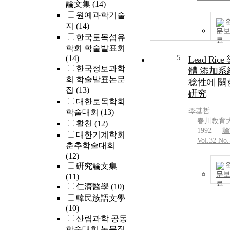
論文集
(14)
원예과학기술
지
(14)
문
한국토목섬유
학회 학술발표회
5
(14)
Lead Ric
한국정보과학
體 添加系
회 학술발표논문
稔性에 關
집
(13)
硏究
대한토목학회
李基哲
학술대회
(13)
春川敎育
활천
(12)
1992
論
대한기계학회
Vol.32 No.
춘추학술대회
(12)
硏究論文集
문
(11)
仁濟醫學
(10)
韓民族語文學
(10)
산림과학 공동
학술대회 논문집