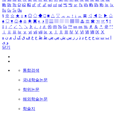
㎒
㎓
㎔
Ω
㏀
㏁
㎊
㎋
㎌
㏖
㏅
㎭
㎮
㎯
㏛
㎩
㎪
㎫
㎬
㏝
㏐
㏓
㏃
㏉
㏜
㏆
§
※
☆
★
○
●
◎
◇
◆
□
■
△
▽
→
←
↑
↓
↔
〓
◁
◀
▷
▶
♤
♠
♡
♥
♧
♣
⊙
◈
▣
◐
◑
▒
▤
▥
▨
▧
▦
▩
♨
☏
☎
☜
☞
¶
†
‡
↕
↗
↙
↖
↘
♭
♩
♪
♬
㉿
㈜
№
㏇
™
㏂
㏘
℡
＃
＆
＊
＠
ª
º
ⅰ
ⅱ
ⅲ
ⅳ
ⅴ
ⅵ
ⅶ
ⅷ
ⅸ
ⅹ
Ⅰ
Ⅱ
Ⅲ
Ⅳ
Ⅴ
Ⅵ
Ⅶ
Ⅷ
Ⅸ
Ⅹ
ا
ب
ت
ث
ج
ح
خ
د
ذ
ر
ز
س
ش
ص
ض
ط
ظ
ع
غ
ف
ق
ک
ل
م
ن
ه
و
ی
닫기
통합검색
국내학술논문
학위논문
해외학술논문
학술지