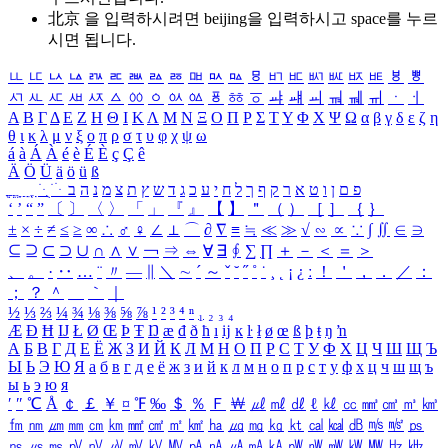
北京 을 입력하시려면
beijing
을 입력하시고 space를 누르
시면 됩니다.
ㅥ
ㅦ
ㅧ
ㅨ
ㅩ
ㅪ
ㅫ
ㅬ
ㅭ
ㅮ
ㅯ
ㅰ
ㅱ
ㅲ
ㅳ
ㅴ
ㅵ
ㅶ
ㅷ
ㅸ
ㅹ
ㅺ
ㅻ
ㅼ
ㅽ
ㅾ
ㅿ
ㆀ
ㆁ
ㆂ
ㆃ
ㆄ
ㆅ
ㆆ
ㆇ
ㆈ
ㆉ
ㆊ
ㆋ
ㆌ
ㆍ
ㆎ
Α
Β
Γ
Δ
Ε
Ζ
Η
Θ
Ι
Κ
Λ
Μ
Ν
Ξ
Ο
Π
Ρ
Σ
Τ
Υ
Φ
Χ
Ψ
Ω
α
β
γ
δ
ε
ζ
η
θ
ι
κ
λ
μ
ν
ξ
ο
π
ρ
σ
τ
υ
φ
χ
ψ
ω
á
à
Á
À
é
è
É
È
ç
Ç
ê
Ä
Ö
Ü
ä
ö
ü
ß
ְ
ֳ
ֲ
ֱ
ָ
ַ
ֵ
ֶ
ִ
ֹ
ּ
ֻ
ׂ
ׁ
ּ
ב
ה
נ
מ
צ
ת
ץ
ש
ד
ג
כ
ע
י
ח
ל
ך
ף
ק
ר
א
ט
ו
ן
ם
פ
‘
’
“
”
〔
〕
〈
〉
「
」
『
』
【
】
＂
（
）
［
］
｛
｝
±
×
÷
≠
≤
≥
∞
∴
♂
♀
∠
⊥
⌒
∂
∇
≡
≒
≪
≫
√
∽
∝
∵
∫
∬
∈
∋
⊆
⊇
⊂
⊃
∪
∩
∧
∨
￢
⇒
⇔
∀
∃
∮
∑
∏
＋
－
＜
＝
＞
、
。
·
‥
…
¨
〃
―
∥
＼
∼
´
～
ˇ
˘
˝
˚
˙
¸
˛
¡
¿
ː
！
＇
，
．
／
：
；
？
＾
＿
｀
｜
½
⅓
⅔
¼
¾
⅛
⅜
⅝
⅞
¹
²
³
⁴
ⁿ
₁
₂
₃
₄
Æ
Ð
Ħ
Ĳ
Ł
Ø
Œ
Þ
Ŧ
Ŋ
æ
đ
ð
ħ
ı
ĳ
ĸ
ŀ
ł
ø
œ
ß
þ
ŧ
ŋ
ŉ
А
Б
В
Г
Д
Е
Ё
Ж
З
И
Й
К
Л
М
Н
О
П
Р
С
Т
У
Ф
Х
Ц
Ч
Ш
Щ
Ъ
Ы
Ь
Э
Ю
Я
а
б
в
г
д
е
ё
ж
з
и
й
к
л
м
н
о
п
р
с
т
у
ф
х
ц
ч
ш
щ
ъ
ы
ь
э
ю
я
′
″
℃
Å
￠
￡
￥
¤
℉
‰
＄
％
Ｆ
￦
㎕
㎖
㎗
ℓ
㎘
㏄
㎣
㎤
㎥
㎦
㎙
㎚
㎛
㎜
㎝
㎞
㎟
㎠
㎡
㎢
㏊
㎍
㎎
㎏
㏏
㎈
㎉
㏈
㎧
㎨
㎰
㎱
㎲
㎳
㎴
㎵
㎶
㎷
㎸
㎹
㎀
㎁
㎂
㎃
㎄
㎺
㎻
㎽
㎾
㎿
㎐
㎑