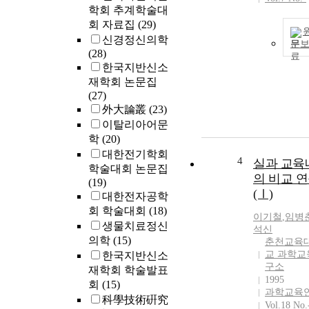
학회 추계학술대
회 자료집
(29)
신경정신의학
문
(28)
한국지반신소
재학회 논문집
(27)
外大論叢
(23)
이탈리아어문
학
(20)
대한전기학회
4
실과 교육
학술대회 논문집
의 비교 
(19)
(Ⅰ)
대한전자공학
회 학술대회
(18)
이기철
,
임병
생물치료정신
석신
의학
(15)
춘천교육
교 과학교
한국지반신소
구소
재학회 학술발표
1995
회
(15)
과학교육
科學技術硏究
Vol.18 No.