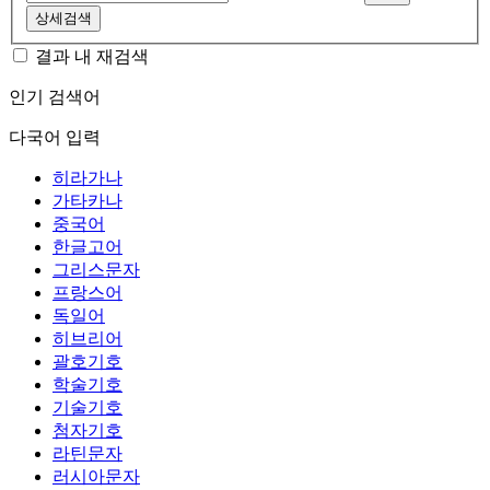
상세검색
결과 내 재검색
인기 검색어
다국어 입력
히라가나
가타카나
중국어
한글고어
그리스문자
프랑스어
독일어
히브리어
괄호기호
학술기호
기술기호
첨자기호
라틴문자
러시아문자