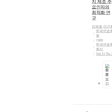
지 제조 주
요인자의
최적화 연
구
김영호
,
이근
한국연초
회
1989
한국연초
회지
Vol.11 No.
원
문
보
기