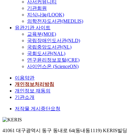
사서커뮤니티
기관회원
지식나눔(LOOK)
의학전자도서관(MEDLIS)
유관기관 사이트
교육부(MOE)
국립장애인도서관(NLD)
국립중앙도서관(NL)
국회도서관(NAL)
연구윤리정보포털(CRE)
사이언스온 (ScienceON)
이용약관
개인정보처리방침
개인정보 재동의
기관소개
저작물 게시중단요청
41061 대구광역시 동구 동내로 64(동내동1119) KERIS빌딩