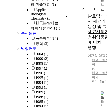
문
회 학술대회
(1)
보
2
기
Applied
Biological
발효담배
Chemistry
(1)
서 세균의
한국분말재료
동정 및 그
학회지 (KPMI)
(1)
세균처리
주제분류
청취엽품
농수해양
(14)
에 미치는
공학
(3)
영향
발행연도
2004
(1)
이근회
,
양광
1999
(2)
한국연초
1998
(1)
회
1997
(2)
1979
1996
(1)
한국연초
회지
1995
(1)
Vol.1 No.1
1994
(1)
1993
(1)
1989
(1)
1986
(1)
원
1985
(1)
문
보
1984
(1)