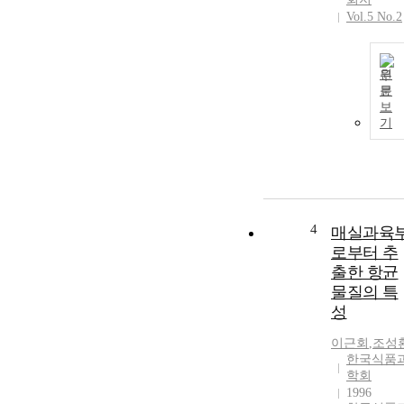
Vol.5 No.2
원
문
보
기
4
매실과육
로부터 추
출한 항균
물질의 특
성
이근회
,
조성
한국식품
학회
1996