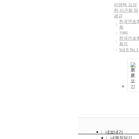
이영택
,
김성
한
,
이근회
,
양
광규
한국연초
회
1986
한국연초
회지
Vol.8 No.1
원
문
보
기
내보내기
내책장담기