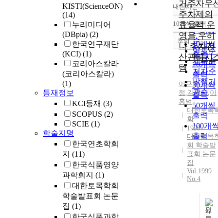
거주자우
KISTI(ScienceON)
내림차순
정확도
주차제의
(14)
순
10개씩 출력
효율적 운
누리미디어
내림차
인기도
(DBpia)
(2)
영을 우히
순
조회
한국연구재단
10개씩
나 주차전
연도순
(KCI)
(1)
출력
산관리시
제목순
코리아스칼라
20개씩
템
저자순
(코리아스칼라)
출력
발행기
(1)
이근회
,
금기
30개씩
관순
등재정보
정
,
김명수
,
이
출력
홍범
KCI등재
(3)
50개씩
대한토목
SCOPUS
(2)
출력
회
SCIE
(1)
100개
1999
학술지명
출력
대한토목
한국연초학회
회 학술발
지
(11)
표회 논문
집
한국식품영양
Vol.1999
과학회지
(1)
No.4
대한토목학회
학술발표회 논문
집
(1)
원
한국식품과학