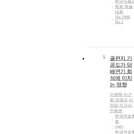
한국식품
학회 학술
대회
Vol.1996
No.1
5
궐련지 기
공도가 담
배연기 희
석에 미치
는 영향
이영택
,
이근
회
,
양광규
,
이
정일
,
이규서
,
안동명
한국연초
회
1985
한국연초