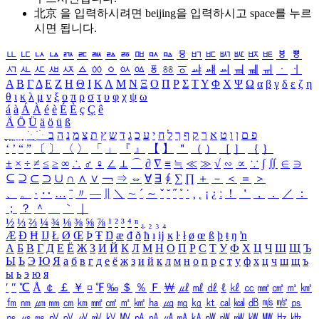
北京 을 입력하시려면
beijing
을 입력하시고 space를 누르
시면 됩니다.
ㅥ
ㅦ
ㅧ
ㅨ
ㅩ
ㅪ
ㅫ
ㅬ
ㅭ
ㅮ
ㅯ
ㅰ
ㅱ
ㅲ
ㅳ
ㅴ
ㅵ
ㅶ
ㅷ
ㅸ
ㅹ
ㅺ
ㅻ
ㅼ
ㅽ
ㅾ
ㅿ
ㆀ
ㆁ
ㆂ
ㆃ
ㆄ
ㆅ
ㆆ
ㆇ
ㆈ
ㆉ
ㆊ
ㆋ
ㆌ
ㆍ
ㆎ
Α
Β
Γ
Δ
Ε
Ζ
Η
Θ
Ι
Κ
Λ
Μ
Ν
Ξ
Ο
Π
Ρ
Σ
Τ
Υ
Φ
Χ
Ψ
Ω
α
β
γ
δ
ε
ζ
η
θ
ι
κ
λ
μ
ν
ξ
ο
π
ρ
σ
τ
υ
φ
χ
ψ
ω
á
à
Á
À
é
è
É
È
ç
Ç
ê
Ä
Ö
Ü
ä
ö
ü
ß
ְ
ֳ
ֲ
ֱ
ָ
ַ
ֵ
ֶ
ִ
ֹ
ּ
ֻ
ׂ
ׁ
ּ
ב
ה
נ
מ
צ
ת
ץ
ש
ד
ג
כ
ע
י
ח
ל
ך
ף
ק
ר
א
ט
ו
ן
ם
פ
‘
’
“
”
〔
〕
〈
〉
「
」
『
』
【
】
＂
（
）
［
］
｛
｝
±
×
÷
≠
≤
≥
∞
∴
♂
♀
∠
⊥
⌒
∂
∇
≡
≒
≪
≫
√
∽
∝
∵
∫
∬
∈
∋
⊆
⊇
⊂
⊃
∪
∩
∧
∨
￢
⇒
⇔
∀
∃
∮
∑
∏
＋
－
＜
＝
＞
、
。
·
‥
…
¨
〃
―
∥
＼
∼
´
～
ˇ
˘
˝
˚
˙
¸
˛
¡
¿
ː
！
＇
，
．
／
：
；
？
＾
＿
｀
｜
½
⅓
⅔
¼
¾
⅛
⅜
⅝
⅞
¹
²
³
⁴
ⁿ
₁
₂
₃
₄
Æ
Ð
Ħ
Ĳ
Ł
Ø
Œ
Þ
Ŧ
Ŋ
æ
đ
ð
ħ
ı
ĳ
ĸ
ŀ
ł
ø
œ
ß
þ
ŧ
ŋ
ŉ
А
Б
В
Г
Д
Е
Ё
Ж
З
И
Й
К
Л
М
Н
О
П
Р
С
Т
У
Ф
Х
Ц
Ч
Ш
Щ
Ъ
Ы
Ь
Э
Ю
Я
а
б
в
г
д
е
ё
ж
з
и
й
к
л
м
н
о
п
р
с
т
у
ф
х
ц
ч
ш
щ
ъ
ы
ь
э
ю
я
′
″
℃
Å
￠
￡
￥
¤
℉
‰
＄
％
Ｆ
￦
㎕
㎖
㎗
ℓ
㎘
㏄
㎣
㎤
㎥
㎦
㎙
㎚
㎛
㎜
㎝
㎞
㎟
㎠
㎡
㎢
㏊
㎍
㎎
㎏
㏏
㎈
㎉
㏈
㎧
㎨
㎰
㎱
㎲
㎳
㎴
㎵
㎶
㎷
㎸
㎹
㎀
㎁
㎂
㎃
㎄
㎺
㎻
㎽
㎾
㎿
㎐
㎑