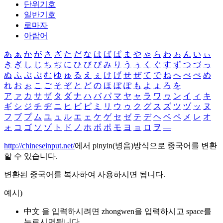
단위기호
일반기호
로마자
아랍어
あ
ぁ
か
が
さ
ざ
た
だ
な
は
ば
ぱ
ま
や
ゃ
ら
わ
ゎ
ん
い
ぃ
き
ぎ
し
じ
ち
ぢ
に
ひ
び
ぴ
み
り
う
ぅ
く
ぐ
す
ず
つ
づ
っ
ぬ
ふ
ぶ
ぷ
む
ゆ
ゅ
る
え
ぇ
け
げ
せ
ぜ
て
で
ね
へ
べ
ぺ
め
れ
お
ぉ
こ
ご
そ
ぞ
と
ど
の
ほ
ぼ
ぽ
も
よ
ょ
ろ
を
ア
ァ
カ
サ
ザ
タ
ダ
ナ
ハ
バ
パ
マ
ヤ
ャ
ラ
ワ
ヮ
ン
イ
ィ
キ
ギ
シ
ジ
チ
ヂ
ニ
ヒ
ビ
ピ
ミ
リ
ウ
ゥ
ク
グ
ス
ズ
ツ
ヅ
ッ
ヌ
フ
ブ
プ
ム
ユ
ュ
ル
エ
ェ
ケ
ゲ
セ
ゼ
テ
デ
ヘ
ベ
ペ
メ
レ
オ
ォ
コ
ゴ
ソ
ゾ
ト
ド
ノ
ホ
ボ
ポ
モ
ヨ
ョ
ロ
ヲ
―
http://chineseinput.net/
에서 pinyin(병음)방식으로 중국어를 변환
할 수 있습니다.
변환된 중국어를 복사하여 사용하시면 됩니다.
예시)
中文 을 입력하시려면
zhongwen
을 입력하시고 space를
누르시면됩니다.