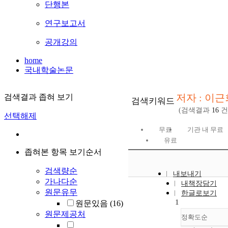
단행본
연구보고서
공개강의
home
국내학술논문
저자 : 이근
검색결과 좁혀 보기
검색키워드
(검색결과
16
건
선택해제
무료
기관 내 무료
유료
좁혀본 항목 보기순서
검색량순
내보내기
가나다순
내책장담기
원문유무
한글로보기
1
원문있음
(16)
원문제공처
정확도순