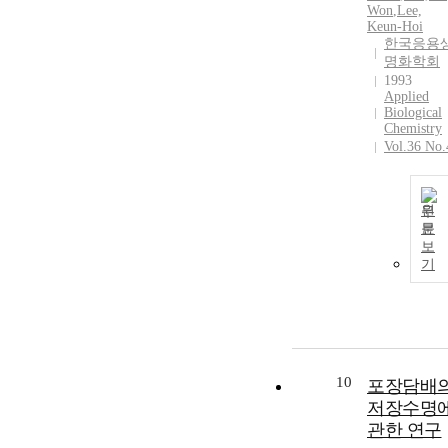
Won
,
Lee,
Keun-Hoi
한국응용
명화학회
1993
Applied
Biological
Chemistry
Vol.36 No.
원
문
보
기
10
포장담배
저장수명
관한 연구