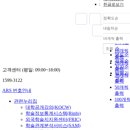
한글로보기
정확도순
내림차순
정확도
순
10개씩 출력
내림차
인기도
순
조회
10개씩
연도순
출력
제목순
20개씩
저자순
출력
고객센터 (평일: 09:00~18:00)
발행기
30개씩
관순
1599-3122
출력
50개씩
ARS 번호안내
출력
100개
관련누리집
출력
대학공개강의(KOCW)
학술정보통계시스템(Rinfo)
외국학술지지원센터(FRIC)
학술관계분석서비스(SAM)