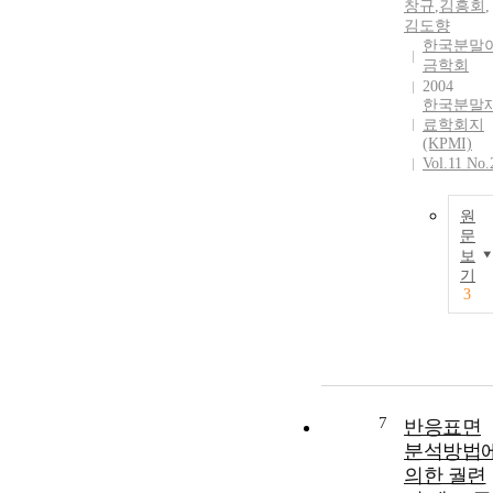
창규
,
김흥회
,
김도향
한국분말
금학회
2004
한국분말
료학회지
(KPMI)
Vol.11 No.
원
문
보
기
3
7
반응표면
분석방법
의한 궐련