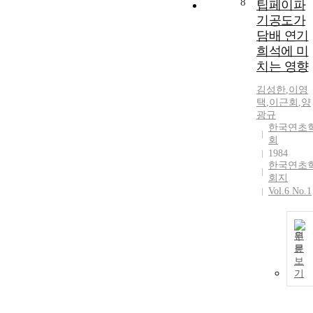
8
팁페이파
기공도가
담배 연기
희석에 미
치는 영향
김성한
,
이영
택
,
이근회
,
양
광규
한국연초
회
1984
한국연초
회지
Vol.6 No.1
원
문
보
기