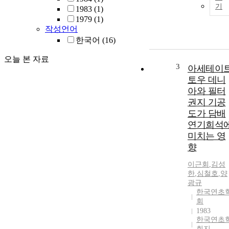
기
1983
(1)
1979
(1)
작성언어
한국어
(16)
오늘 본 자료
3
아세테이
토우 데니
아와 필터
권지 기공
도가 담배
연기희석
미치는 영
향
이근회
,
김성
한
,
심철호
,
양
광규
한국연초
회
1983
한국연초
회지