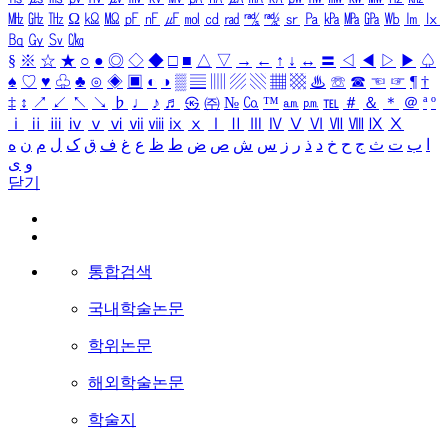
㎒
㎓
㎔
Ω
㏀
㏁
㎊
㎋
㎌
㏖
㏅
㎭
㎮
㎯
㏛
㎩
㎪
㎫
㎬
㏝
㏐
㏓
㏃
㏉
㏜
㏆
§
※
☆
★
○
●
◎
◇
◆
□
■
△
▽
→
←
↑
↓
↔
〓
◁
◀
▷
▶
♤
♠
♡
♥
♧
♣
⊙
◈
▣
◐
◑
▒
▤
▥
▨
▧
▦
▩
♨
☏
☎
☜
☞
¶
†
‡
↕
↗
↙
↖
↘
♭
♩
♪
♬
㉿
㈜
№
㏇
™
㏂
㏘
℡
＃
＆
＊
＠
ª
º
ⅰ
ⅱ
ⅲ
ⅳ
ⅴ
ⅵ
ⅶ
ⅷ
ⅸ
ⅹ
Ⅰ
Ⅱ
Ⅲ
Ⅳ
Ⅴ
Ⅵ
Ⅶ
Ⅷ
Ⅸ
Ⅹ
ا
ب
ت
ث
ج
ح
خ
د
ذ
ر
ز
س
ش
ص
ض
ط
ظ
ع
غ
ف
ق
ک
ل
م
ن
ه
و
ی
닫기
통합검색
국내학술논문
학위논문
해외학술논문
학술지