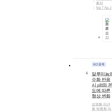
회지
Vol.7 No.2
원
문
보
기
6
알루미늄
수화 반응
시 pH와 
도에 따른
형상 변화
오영화
,
이근
회
,
박중학
,
이