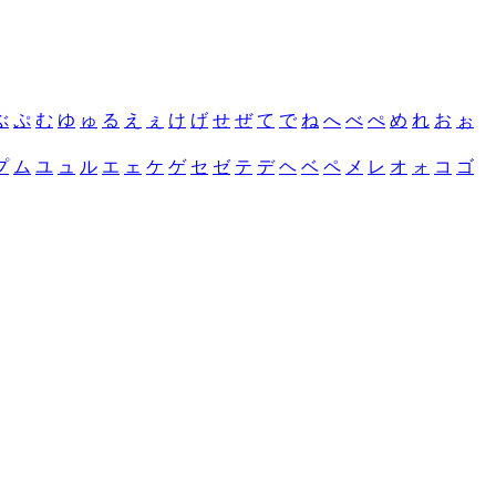
ぶ
ぷ
む
ゆ
ゅ
る
え
ぇ
け
げ
せ
ぜ
て
で
ね
へ
べ
ぺ
め
れ
お
ぉ
プ
ム
ユ
ュ
ル
エ
ェ
ケ
ゲ
セ
ゼ
テ
デ
ヘ
ベ
ペ
メ
レ
オ
ォ
コ
ゴ