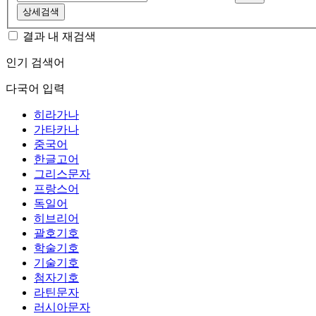
상세검색
결과 내 재검색
인기 검색어
다국어 입력
히라가나
가타카나
중국어
한글고어
그리스문자
프랑스어
독일어
히브리어
괄호기호
학술기호
기술기호
첨자기호
라틴문자
러시아문자