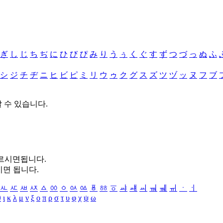
ぎ
し
じ
ち
ぢ
に
ひ
び
ぴ
み
り
う
ぅ
く
ぐ
す
ず
つ
づ
っ
ぬ
ふ
シ
ジ
チ
ヂ
ニ
ヒ
ビ
ピ
ミ
リ
ウ
ゥ
ク
グ
ス
ズ
ツ
ヅ
ッ
ヌ
フ
ブ
할 수 있습니다.
누르시면됩니다.
시면 됩니다.
ㅻ
ㅼ
ㅽ
ㅾ
ㅿ
ㆀ
ㆁ
ㆂ
ㆃ
ㆄ
ㆅ
ㆆ
ㆇ
ㆈ
ㆉ
ㆊ
ㆋ
ㆌ
ㆍ
ㆎ
θ
ι
κ
λ
μ
ν
ξ
ο
π
ρ
σ
τ
υ
φ
χ
ψ
ω