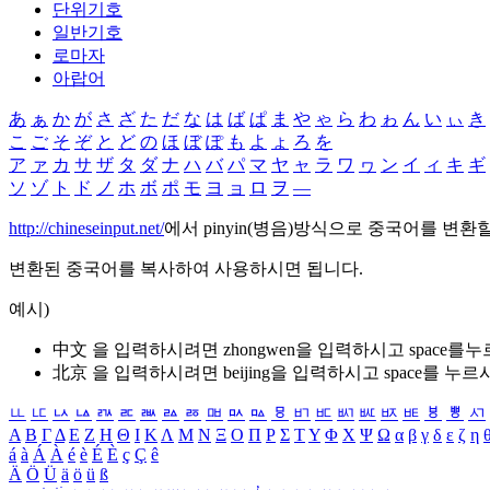
단위기호
일반기호
로마자
아랍어
あ
ぁ
か
が
さ
ざ
た
だ
な
は
ば
ぱ
ま
や
ゃ
ら
わ
ゎ
ん
い
ぃ
き
こ
ご
そ
ぞ
と
ど
の
ほ
ぼ
ぽ
も
よ
ょ
ろ
を
ア
ァ
カ
サ
ザ
タ
ダ
ナ
ハ
バ
パ
マ
ヤ
ャ
ラ
ワ
ヮ
ン
イ
ィ
キ
ギ
ソ
ゾ
ト
ド
ノ
ホ
ボ
ポ
モ
ヨ
ョ
ロ
ヲ
―
http://chineseinput.net/
에서 pinyin(병음)방식으로 중국어를 변환
변환된 중국어를 복사하여 사용하시면 됩니다.
예시)
中文 을 입력하시려면
zhongwen
을 입력하시고 space를
北京 을 입력하시려면
beijing
을 입력하시고 space를 누르
ㅥ
ㅦ
ㅧ
ㅨ
ㅩ
ㅪ
ㅫ
ㅬ
ㅭ
ㅮ
ㅯ
ㅰ
ㅱ
ㅲ
ㅳ
ㅴ
ㅵ
ㅶ
ㅷ
ㅸ
ㅹ
ㅺ
Α
Β
Γ
Δ
Ε
Ζ
Η
Θ
Ι
Κ
Λ
Μ
Ν
Ξ
Ο
Π
Ρ
Σ
Τ
Υ
Φ
Χ
Ψ
Ω
α
β
γ
δ
ε
ζ
η
á
à
Á
À
é
è
É
È
ç
Ç
ê
Ä
Ö
Ü
ä
ö
ü
ß