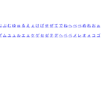
ぶ
ぷ
む
ゆ
ゅ
る
え
ぇ
け
げ
せ
ぜ
て
で
ね
へ
べ
ぺ
め
れ
お
ぉ
プ
ム
ユ
ュ
ル
エ
ェ
ケ
ゲ
セ
ゼ
テ
デ
ヘ
ベ
ペ
メ
レ
オ
ォ
コ
ゴ