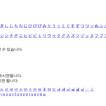
ぎ
し
じ
ち
ぢ
に
ひ
び
ぴ
み
り
う
ぅ
く
ぐ
す
ず
つ
づ
っ
ぬ
ふ
シ
ジ
チ
ヂ
ニ
ヒ
ビ
ピ
ミ
リ
ウ
ゥ
ク
グ
ス
ズ
ツ
ヅ
ッ
ヌ
フ
ブ
할 수 있습니다.
누르시면됩니다.
시면 됩니다.
ㅻ
ㅼ
ㅽ
ㅾ
ㅿ
ㆀ
ㆁ
ㆂ
ㆃ
ㆄ
ㆅ
ㆆ
ㆇ
ㆈ
ㆉ
ㆊ
ㆋ
ㆌ
ㆍ
ㆎ
θ
ι
κ
λ
μ
ν
ξ
ο
π
ρ
σ
τ
υ
φ
χ
ψ
ω