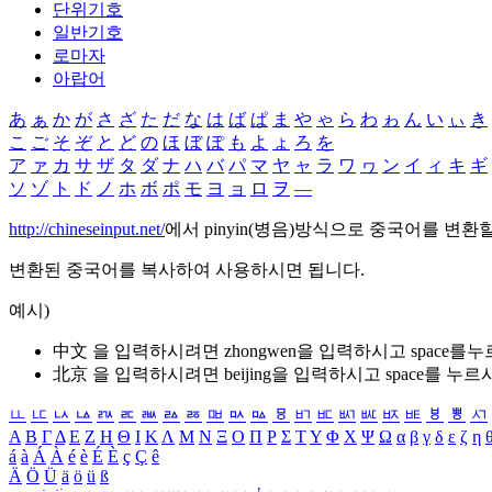
단위기호
일반기호
로마자
아랍어
あ
ぁ
か
が
さ
ざ
た
だ
な
は
ば
ぱ
ま
や
ゃ
ら
わ
ゎ
ん
い
ぃ
き
こ
ご
そ
ぞ
と
ど
の
ほ
ぼ
ぽ
も
よ
ょ
ろ
を
ア
ァ
カ
サ
ザ
タ
ダ
ナ
ハ
バ
パ
マ
ヤ
ャ
ラ
ワ
ヮ
ン
イ
ィ
キ
ギ
ソ
ゾ
ト
ド
ノ
ホ
ボ
ポ
モ
ヨ
ョ
ロ
ヲ
―
http://chineseinput.net/
에서 pinyin(병음)방식으로 중국어를 변환
변환된 중국어를 복사하여 사용하시면 됩니다.
예시)
中文 을 입력하시려면
zhongwen
을 입력하시고 space를
北京 을 입력하시려면
beijing
을 입력하시고 space를 누르
ㅥ
ㅦ
ㅧ
ㅨ
ㅩ
ㅪ
ㅫ
ㅬ
ㅭ
ㅮ
ㅯ
ㅰ
ㅱ
ㅲ
ㅳ
ㅴ
ㅵ
ㅶ
ㅷ
ㅸ
ㅹ
ㅺ
Α
Β
Γ
Δ
Ε
Ζ
Η
Θ
Ι
Κ
Λ
Μ
Ν
Ξ
Ο
Π
Ρ
Σ
Τ
Υ
Φ
Χ
Ψ
Ω
α
β
γ
δ
ε
ζ
η
á
à
Á
À
é
è
É
È
ç
Ç
ê
Ä
Ö
Ü
ä
ö
ü
ß