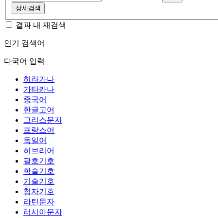
상세검색
결과 내 재검색
인기 검색어
다국어 입력
히라가나
가타카나
중국어
한글고어
그리스문자
프랑스어
독일어
히브리어
괄호기호
학술기호
기술기호
첨자기호
라틴문자
러시아문자