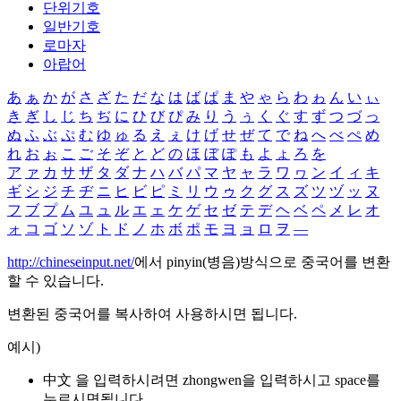
단위기호
일반기호
로마자
아랍어
あ
ぁ
か
が
さ
ざ
た
だ
な
は
ば
ぱ
ま
や
ゃ
ら
わ
ゎ
ん
い
ぃ
き
ぎ
し
じ
ち
ぢ
に
ひ
び
ぴ
み
り
う
ぅ
く
ぐ
す
ず
つ
づ
っ
ぬ
ふ
ぶ
ぷ
む
ゆ
ゅ
る
え
ぇ
け
げ
せ
ぜ
て
で
ね
へ
べ
ぺ
め
れ
お
ぉ
こ
ご
そ
ぞ
と
ど
の
ほ
ぼ
ぽ
も
よ
ょ
ろ
を
ア
ァ
カ
サ
ザ
タ
ダ
ナ
ハ
バ
パ
マ
ヤ
ャ
ラ
ワ
ヮ
ン
イ
ィ
キ
ギ
シ
ジ
チ
ヂ
ニ
ヒ
ビ
ピ
ミ
リ
ウ
ゥ
ク
グ
ス
ズ
ツ
ヅ
ッ
ヌ
フ
ブ
プ
ム
ユ
ュ
ル
エ
ェ
ケ
ゲ
セ
ゼ
テ
デ
ヘ
ベ
ペ
メ
レ
オ
ォ
コ
ゴ
ソ
ゾ
ト
ド
ノ
ホ
ボ
ポ
モ
ヨ
ョ
ロ
ヲ
―
http://chineseinput.net/
에서 pinyin(병음)방식으로 중국어를 변환
할 수 있습니다.
변환된 중국어를 복사하여 사용하시면 됩니다.
예시)
中文 을 입력하시려면
zhongwen
을 입력하시고 space를
누르시면됩니다.