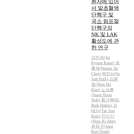
환자에 있어
p
o
서 말초혈액
p
d
r
단핵구 및
e
o
a
국소 림프절
a
s
단핵구의
c
a
NK 및 LAK
h
b
활성도에 관
e
a
한 연구
s
r
t
r
강진경(Jin
o
i
Kyung Kang)
,
최
t
e
흥재(Heung Jai
h
Choi)
,
박인서(In
r
Suh Park)
,
김원
e
t
호(Won Ho
t
o
Kim)
,
노성훈
r
t
(Sung Hoon
e
u
Noh)
,
함기백(
Ki
a
m
Baik
Hahm
)
,
김
t
o
태수(Tae Soo
m
r
Kim)
,
안신기
e
(Shin
Ki
Ahn)
,
r
윤정구
(Jung
n
e
Koo Youn)
t
m