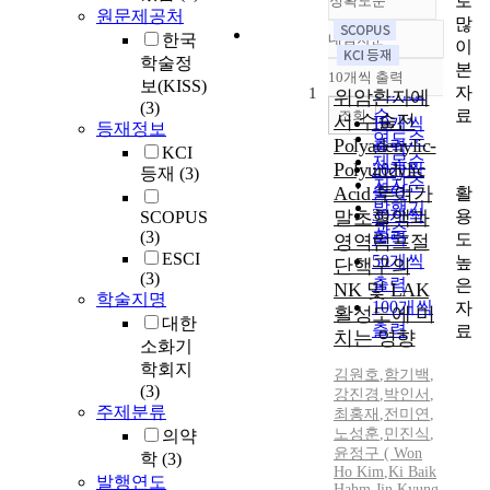
로
정확도순
원문제공처
많
한국
내림차순
이
정확도
학술정
본
순
10개씩 출력
내림차순
보(KISS)
자
인기도
1
위암환자에
(3)
료
순
조회
서 수술전
10개씩
등재정보
연도순
Polyadenylic-
출력
KCI
제목순
Polyuridylic
20개씩
등재
(3)
저자순
Acid 투여가
출력
활
발행기
30개씩
용
말초혈액과
SCOPUS
관순
(3)
출력
도
영역림프절
ESCI
50개씩
높
단핵구의
(3)
출력
은
NK 및 LAK
학술지명
100개씩
자
활성도에 미
대한
출력
료
치는 영향
소화기
학회지
김원호
,
함기백
,
(3)
강진경
,
박인서
,
주제분류
최홍재
,
전미연
,
노성훈
,
민진식
,
의약
윤정구
( Won
학
(3)
Ho Kim
,
Ki
Baik
발행연도
Hahm
,
Jin Kyung