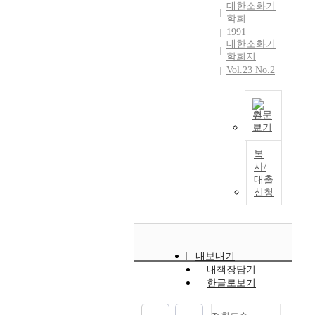
대한소화기
o
a
학회
f
i
1991
c
n
대한소화기
h
s
학회지
r
u
Vol.23 No.2
o
n
n
c
i
l
원문
c
e
보기
S
h
a
e
e
r
복
v
p
사/
,
e
대출
a
t
r
신청
t
h
a
i
e
l
t
c
l
i
l
y
s
i
내보내기
m
B
n
내책장담기
p
a
i
한글로보기
h
r
c
o
e
a