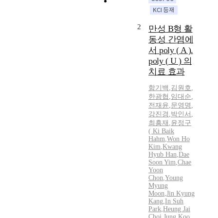
h
t
h
2
만성 B형 활
e
동성 간염에
b
서 poly ( A ).
i
poly ( U ) 의
o
l
치료 효과
o
함기백
,
김원호
,
g
한광협
,
임대순
,
i
전재윤
,
문영명
,
c
강진경
,
박인서
,
a
최흥재
,
윤정구
l
(
Ki
Baik
s
Hahm
,
Won Ho
Kim
,
Kwang
i
Hyub Han
,
Dae
g
Soon Yim
,
Chae
n
Yoon
i
Chon
,
Young
Myung
f
Moon
,
Jin Kyung
i
Kang
,
In Suh
c
Park
,
Heung Jai
a
Choi
,
Jung Koo