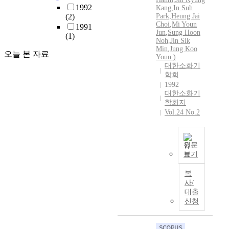
1992
Kang
,
In Suh
(2)
Park
,
Heung Jai
Choi
,
Mi Youn
1991
Jun
,
Sung Hoon
(1)
Noh
,
Jin Sik
Min
,
Jung Koo
오늘 본 자료
Youn )
대한소화기
학회
1992
대한소화기
학회지
Vol.24 No.2
원문
보기
A
l
복
t
사/
h
대출
o
신청
u
g