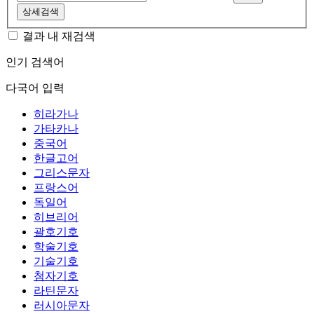
상세검색
결과 내 재검색
인기 검색어
다국어 입력
히라가나
가타카나
중국어
한글고어
그리스문자
프랑스어
독일어
히브리어
괄호기호
학술기호
기술기호
첨자기호
라틴문자
러시아문자