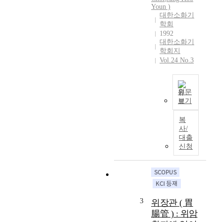
Youn )
n
대한소화기
c
학회
e
1992
o
대한소화기
f
학회지
t
Vol.24 No.3
h
e
r
원문
e
보기
T
g
h
i
복
e
o
사/
t
n
대출
w
a
신청
o
l
m
l
a
y
j
m
o
p
3
위장관 ( 胃
r
h
腸管 ) : 위암
a
n