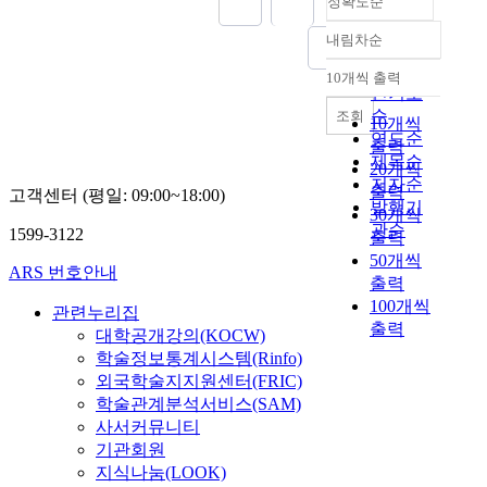
정확도순
c
1
l
y
)
p
내림차순
정확도
t
d
r
i
순
i
o
10개씩 출력
내림차순
c
인기도
r
g
s
순
조회
e
n
10개씩
u
연도순
c
o
출력
b
제목순
t
s
20개씩
p
저자순
e
t
출력
고객센터 (평일: 09:00~18:00)
o
d
발행기
i
30개씩
p
t
관순
c
1599-3122
출력
u
o
r
50개씩
l
w
ARS 번호안내
e
출력
a
a
l
100개씩
t
관련누리집
r
e
출력
i
대학공개강의(KOCW)
d
v
o
학술정보통계시스템(Rinfo)
t
a
n
h
외국학술지지원센터(FRIC)
n
s
e
학술관계분석서비스(SAM)
c
,
e
e
사서커뮤니티
s
r
o
기관회원
u
a
f
지식나눔(LOOK)
c