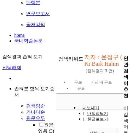
단행본
연구보고서
공개강의
home
국내학술논문
저자 : 윤정구 (
검색결과 좁혀 보기
연
검색키워드
Ki Baik Hahm
관
선택해제
검
(검색결과
3
건)
색
무료
기관 내 무료
어
좁혀본 항목 보기순
유료
추
서
천
검색량순
이
내보내기
가나다순
내책장담기
검
원문유무
한글로보기
색
원문
어
있음
(3)