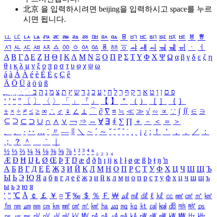
北京 을 입력하시려면
beijing
을 입력하시고 space를 누르
시면 됩니다.
ㅥ
ㅦ
ㅧ
ㅨ
ㅩ
ㅪ
ㅫ
ㅬ
ㅭ
ㅮ
ㅯ
ㅰ
ㅱ
ㅲ
ㅳ
ㅴ
ㅵ
ㅶ
ㅷ
ㅸ
ㅹ
ㅺ
ㅻ
ㅼ
ㅽ
ㅾ
ㅿ
ㆀ
ㆁ
ㆂ
ㆃ
ㆄ
ㆅ
ㆆ
ㆇ
ㆈ
ㆉ
ㆊ
ㆋ
ㆌ
ㆍ
ㆎ
Α
Β
Γ
Δ
Ε
Ζ
Η
Θ
Ι
Κ
Λ
Μ
Ν
Ξ
Ο
Π
Ρ
Σ
Τ
Υ
Φ
Χ
Ψ
Ω
α
β
γ
δ
ε
ζ
η
θ
ι
κ
λ
μ
ν
ξ
ο
π
ρ
σ
τ
υ
φ
χ
ψ
ω
á
à
Á
À
é
è
É
È
ç
Ç
ê
Ä
Ö
Ü
ä
ö
ü
ß
ְ
ֳ
ֲ
ֱ
ָ
ַ
ֵ
ֶ
ִ
ֹ
ּ
ֻ
ׂ
ׁ
ּ
ב
ה
נ
מ
צ
ת
ץ
ש
ד
ג
כ
ע
י
ח
ל
ך
ף
ק
ר
א
ט
ו
ן
ם
פ
‘
’
“
”
〔
〕
〈
〉
「
」
『
』
【
】
＂
（
）
［
］
｛
｝
±
×
÷
≠
≤
≥
∞
∴
♂
♀
∠
⊥
⌒
∂
∇
≡
≒
≪
≫
√
∽
∝
∵
∫
∬
∈
∋
⊆
⊇
⊂
⊃
∪
∩
∧
∨
￢
⇒
⇔
∀
∃
∮
∑
∏
＋
－
＜
＝
＞
、
。
·
‥
…
¨
〃
―
∥
＼
∼
´
～
ˇ
˘
˝
˚
˙
¸
˛
¡
¿
ː
！
＇
，
．
／
：
；
？
＾
＿
｀
｜
½
⅓
⅔
¼
¾
⅛
⅜
⅝
⅞
¹
²
³
⁴
ⁿ
₁
₂
₃
₄
Æ
Ð
Ħ
Ĳ
Ł
Ø
Œ
Þ
Ŧ
Ŋ
æ
đ
ð
ħ
ı
ĳ
ĸ
ŀ
ł
ø
œ
ß
þ
ŧ
ŋ
ŉ
А
Б
В
Г
Д
Е
Ё
Ж
З
И
Й
К
Л
М
Н
О
П
Р
С
Т
У
Ф
Х
Ц
Ч
Ш
Щ
Ъ
Ы
Ь
Э
Ю
Я
а
б
в
г
д
е
ё
ж
з
и
й
к
л
м
н
о
п
р
с
т
у
ф
х
ц
ч
ш
щ
ъ
ы
ь
э
ю
я
′
″
℃
Å
￠
￡
￥
¤
℉
‰
＄
％
Ｆ
￦
㎕
㎖
㎗
ℓ
㎘
㏄
㎣
㎤
㎥
㎦
㎙
㎚
㎛
㎜
㎝
㎞
㎟
㎠
㎡
㎢
㏊
㎍
㎎
㎏
㏏
㎈
㎉
㏈
㎧
㎨
㎰
㎱
㎲
㎳
㎴
㎵
㎶
㎷
㎸
㎹
㎀
㎁
㎂
㎃
㎄
㎺
㎻
㎽
㎾
㎿
㎐
㎑