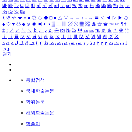
㎒
㎓
㎔
Ω
㏀
㏁
㎊
㎋
㎌
㏖
㏅
㎭
㎮
㎯
㏛
㎩
㎪
㎫
㎬
㏝
㏐
㏓
㏃
㏉
㏜
㏆
§
※
☆
★
○
●
◎
◇
◆
□
■
△
▽
→
←
↑
↓
↔
〓
◁
◀
▷
▶
♤
♠
♡
♥
♧
♣
⊙
◈
▣
◐
◑
▒
▤
▥
▨
▧
▦
▩
♨
☏
☎
☜
☞
¶
†
‡
↕
↗
↙
↖
↘
♭
♩
♪
♬
㉿
㈜
№
㏇
™
㏂
㏘
℡
＃
＆
＊
＠
ª
º
ⅰ
ⅱ
ⅲ
ⅳ
ⅴ
ⅵ
ⅶ
ⅷ
ⅸ
ⅹ
Ⅰ
Ⅱ
Ⅲ
Ⅳ
Ⅴ
Ⅵ
Ⅶ
Ⅷ
Ⅸ
Ⅹ
ا
ب
ت
ث
ج
ح
خ
د
ذ
ر
ز
س
ش
ص
ض
ط
ظ
ع
غ
ف
ق
ک
ل
م
ن
ه
و
ی
닫기
통합검색
국내학술논문
학위논문
해외학술논문
학술지