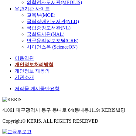
d
t
의학전자도서관(MEDLIS)
h
i
h
유관기관 사이트
a
c
e
교육부(MOE)
s
a
n
국립장애인도서관(NLD)
n
t
e
국립중앙도서관(NL)
a
i
o
국회도서관(NAL)
t
o
p
연구윤리정보포털(CRE)
u
n
l
사이언스온 (ScienceON)
r
o
a
a
f
s
이용약관
l
t
t
개인정보처리방침
k
h
i
개인정보 재동의
i
e
c
기관소개
l
v
i
l
i
n
저작물 게시중단요청
e
r
f
r
u
i
(
s
l
N
a
41061 대구광역시 동구 동내로 64(동내동1119) KERIS빌딩
t
K
n
r
)
Copyright© KERIS. ALL RIGHTS RESERVED
d
a
c
2
t
e
)
i