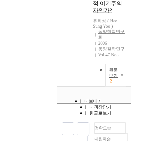
가
적 이기주의
이
和
된
e
와
라
자인가?
評
현
n
법
고
價
실
t
유희성
(
Hee
가
한
荀
적
t
Sung
Yoo
)
는
다
子
중
h
동양철학연구
모
.
如
화
회
a
두
그
何
2006
주
t
안
는
동양철학연구
批
의
i
정
간
Vol.47 No.-
評
라
s
된
난
孟
는
t
공
아
子
것
h
원문
동
이
.
을
e
보기
체
가
荀
2
밝
r
적
우
子
히
e
삶
물
與
려
l
을
에
孟
한
i
내보내기
지
빠
子
다
g
내책장담기
향
지
,
.
i
한글로보기
한
는
他
중
o
다
도
們
화
s
정확도순
.
덕
都
주
i
다
적
是
의
t
내림차순
만