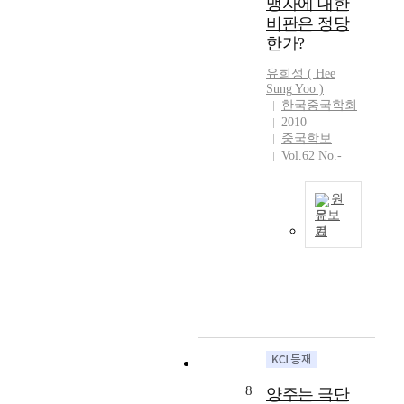
맹자에 대한
고
d
유
가
비판은 정당
,
l
지
능
한가?
우
e
하
근
리
s
는
거
유희성
(
Hee
가
s
중
를
Sung
Yoo
)
패
c
심
한국중국학회
마
권
o
2010
적
음
주
n
중국학보
인
속
의
t
Vol.62 No.-
질
에
로
r
서
있
인
o
의
는
원
식
v
식
네
문보
하
e
이
기
가
本
는
r
형
지
文
것
s
성
마
的
은
i
된
음
目
바
a
다
(
的
로
l
.
四
,
한
a
특
端
在
대
r
히
之
於
에
g
,
心
審
변
u
8
양주는 극단
유
)
査
질
m