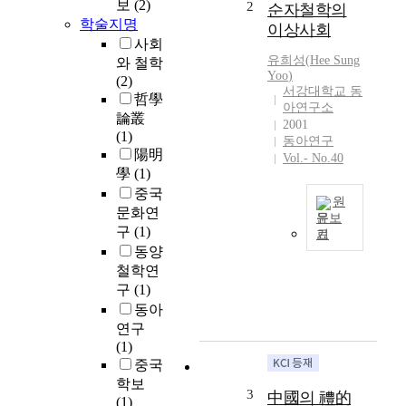
보
(2)
2
순자철학의
학술지명
이상사회
사회
유희성
(
Hee
Sung
와 철학
Yoo
)
(2)
서강대학교 동
哲學
아연구소
論叢
2001
(1)
동아연구
陽明
Vol.- No.40
學
(1)
중국
원
문화연
문보
구
(1)
기
N
동양
/
철학연
A
구
(1)
동아
연구
(1)
중국
학보
3
中國의 禮的
(1)