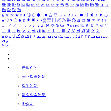
㎒
㎓
㎔
Ω
㏀
㏁
㎊
㎋
㎌
㏖
㏅
㎭
㎮
㎯
㏛
㎩
㎪
㎫
㎬
㏝
㏐
㏓
㏃
㏉
㏜
㏆
§
※
☆
★
○
●
◎
◇
◆
□
■
△
▽
→
←
↑
↓
↔
〓
◁
◀
▷
▶
♤
♠
♡
♥
♧
♣
⊙
◈
▣
◐
◑
▒
▤
▥
▨
▧
▦
▩
♨
☏
☎
☜
☞
¶
†
‡
↕
↗
↙
↖
↘
♭
♩
♪
♬
㉿
㈜
№
㏇
™
㏂
㏘
℡
＃
＆
＊
＠
ª
º
ⅰ
ⅱ
ⅲ
ⅳ
ⅴ
ⅵ
ⅶ
ⅷ
ⅸ
ⅹ
Ⅰ
Ⅱ
Ⅲ
Ⅳ
Ⅴ
Ⅵ
Ⅶ
Ⅷ
Ⅸ
Ⅹ
ا
ب
ت
ث
ج
ح
خ
د
ذ
ر
ز
س
ش
ص
ض
ط
ظ
ع
غ
ف
ق
ک
ل
م
ن
ه
و
ی
닫기
통합검색
국내학술논문
학위논문
해외학술논문
학술지