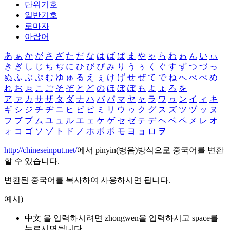
단위기호
일반기호
로마자
아랍어
あ
ぁ
か
が
さ
ざ
た
だ
な
は
ば
ぱ
ま
や
ゃ
ら
わ
ゎ
ん
い
ぃ
き
ぎ
し
じ
ち
ぢ
に
ひ
び
ぴ
み
り
う
ぅ
く
ぐ
す
ず
つ
づ
っ
ぬ
ふ
ぶ
ぷ
む
ゆ
ゅ
る
え
ぇ
け
げ
せ
ぜ
て
で
ね
へ
べ
ぺ
め
れ
お
ぉ
こ
ご
そ
ぞ
と
ど
の
ほ
ぼ
ぽ
も
よ
ょ
ろ
を
ア
ァ
カ
サ
ザ
タ
ダ
ナ
ハ
バ
パ
マ
ヤ
ャ
ラ
ワ
ヮ
ン
イ
ィ
キ
ギ
シ
ジ
チ
ヂ
ニ
ヒ
ビ
ピ
ミ
リ
ウ
ゥ
ク
グ
ス
ズ
ツ
ヅ
ッ
ヌ
フ
ブ
プ
ム
ユ
ュ
ル
エ
ェ
ケ
ゲ
セ
ゼ
テ
デ
ヘ
ベ
ペ
メ
レ
オ
ォ
コ
ゴ
ソ
ゾ
ト
ド
ノ
ホ
ボ
ポ
モ
ヨ
ョ
ロ
ヲ
―
http://chineseinput.net/
에서 pinyin(병음)방식으로 중국어를 변환
할 수 있습니다.
변환된 중국어를 복사하여 사용하시면 됩니다.
예시)
中文 을 입력하시려면
zhongwen
을 입력하시고 space를
누르시면됩니다.