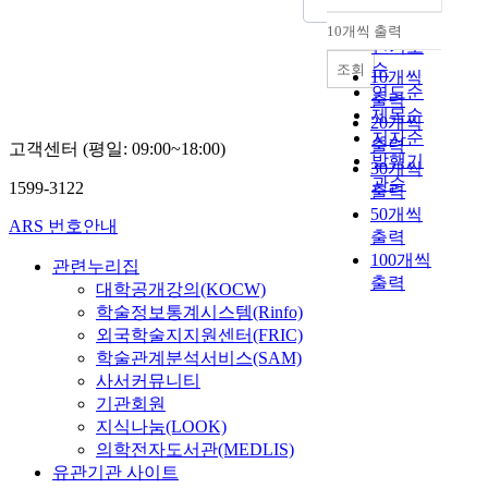
정확도
상
孔
는
y
,
순
황
門
10개씩 출력
공
o
내림차순
유
(
인기도
,
자
f
가
m
순
조회
但
10개씩
와
t
는
o
연도순
荀
맹
출력
h
주
r
제목순
子
자
e
20개씩
관
a
저자순
特
의
C
출력
고객센터 (평일: 09:00~18:00)
적
l
발행기
別
유
o
30개씩
인
s
관순
是
가
n
1599-3122
출력
도
i
最
철
f
50개씩
덕
t
ARS 번호안내
强
학
u
출력
의
u
烈
에
c
100개씩
식
a
관련누리집
批
근
i
출력
에
t
대학공개강의(KOCW)
判
거
a
근
i
학술정보통계시스템(Rinfo)
孟
하
n
거
o
외국학술지지원센터(FRIC)
子
여
i
한
n
학술관계분석서비스(SAM)
.
합
s
예
)
荀
사서커뮤니티
리
m
적
을
子
기관회원
적
f
질
실
爲
이
지식나눔(LOOK)
r
서
례
什
고
o
의학전자도서관(MEDLIS)
를
로
마
이
m
유관기관 사이트
주
들
這