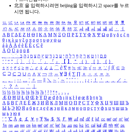
北京 을 입력하시려면
beijing
을 입력하시고 space를 누르
시면 됩니다.
ㅥ
ㅦ
ㅧ
ㅨ
ㅩ
ㅪ
ㅫ
ㅬ
ㅭ
ㅮ
ㅯ
ㅰ
ㅱ
ㅲ
ㅳ
ㅴ
ㅵ
ㅶ
ㅷ
ㅸ
ㅹ
ㅺ
ㅻ
ㅼ
ㅽ
ㅾ
ㅿ
ㆀ
ㆁ
ㆂ
ㆃ
ㆄ
ㆅ
ㆆ
ㆇ
ㆈ
ㆉ
ㆊ
ㆋ
ㆌ
ㆍ
ㆎ
Α
Β
Γ
Δ
Ε
Ζ
Η
Θ
Ι
Κ
Λ
Μ
Ν
Ξ
Ο
Π
Ρ
Σ
Τ
Υ
Φ
Χ
Ψ
Ω
α
β
γ
δ
ε
ζ
η
θ
ι
κ
λ
μ
ν
ξ
ο
π
ρ
σ
τ
υ
φ
χ
ψ
ω
á
à
Á
À
é
è
É
È
ç
Ç
ê
Ä
Ö
Ü
ä
ö
ü
ß
ְ
ֳ
ֲ
ֱ
ָ
ַ
ֵ
ֶ
ִ
ֹ
ּ
ֻ
ׂ
ׁ
ּ
ב
ה
נ
מ
צ
ת
ץ
ש
ד
ג
כ
ע
י
ח
ל
ך
ף
ק
ר
א
ט
ו
ן
ם
פ
‘
’
“
”
〔
〕
〈
〉
「
」
『
』
【
】
＂
（
）
［
］
｛
｝
±
×
÷
≠
≤
≥
∞
∴
♂
♀
∠
⊥
⌒
∂
∇
≡
≒
≪
≫
√
∽
∝
∵
∫
∬
∈
∋
⊆
⊇
⊂
⊃
∪
∩
∧
∨
￢
⇒
⇔
∀
∃
∮
∑
∏
＋
－
＜
＝
＞
、
。
·
‥
…
¨
〃
―
∥
＼
∼
´
～
ˇ
˘
˝
˚
˙
¸
˛
¡
¿
ː
！
＇
，
．
／
：
；
？
＾
＿
｀
｜
½
⅓
⅔
¼
¾
⅛
⅜
⅝
⅞
¹
²
³
⁴
ⁿ
₁
₂
₃
₄
Æ
Ð
Ħ
Ĳ
Ł
Ø
Œ
Þ
Ŧ
Ŋ
æ
đ
ð
ħ
ı
ĳ
ĸ
ŀ
ł
ø
œ
ß
þ
ŧ
ŋ
ŉ
А
Б
В
Г
Д
Е
Ё
Ж
З
И
Й
К
Л
М
Н
О
П
Р
С
Т
У
Ф
Х
Ц
Ч
Ш
Щ
Ъ
Ы
Ь
Э
Ю
Я
а
б
в
г
д
е
ё
ж
з
и
й
к
л
м
н
о
п
р
с
т
у
ф
х
ц
ч
ш
щ
ъ
ы
ь
э
ю
я
′
″
℃
Å
￠
￡
￥
¤
℉
‰
＄
％
Ｆ
￦
㎕
㎖
㎗
ℓ
㎘
㏄
㎣
㎤
㎥
㎦
㎙
㎚
㎛
㎜
㎝
㎞
㎟
㎠
㎡
㎢
㏊
㎍
㎎
㎏
㏏
㎈
㎉
㏈
㎧
㎨
㎰
㎱
㎲
㎳
㎴
㎵
㎶
㎷
㎸
㎹
㎀
㎁
㎂
㎃
㎄
㎺
㎻
㎽
㎾
㎿
㎐
㎑