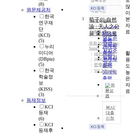
로
정확도순
(8)
많
원문제공처
내림차순
이
정확도
한국
1
본
순
荀子의 自然
10개씩 출력
연구재
내림차순
자
인기도
論 : 天人之分
단
료
순
조회
을 중심으로
10개씩
(KCI)
연도순
출력
(5)
유희성
(
Yoo
Hee-
제목순
누리
20개씩
Sung
)
저자순
미디어
출력
활
새한철학회
발행기
(DBpia)
30개씩
용
2006
관순
(5)
哲學論叢
출력
도
한국
Vol.2 No.44
50개씩
높
학술정
출력
은
보
100개씩
자
원
(KISS)
출력
문보
료
(3)
기
등재정보
KCI
복사/
등재
대출
(6)
신청
KCI
등재후