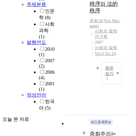
秩序와 法的
주제분류
秩序
인문
학
(8)
유희성
(
Yoo
Hee-
사회
sung
)
과학
사회와 철학
(1)
연구회
발행연도
2007
사회와 철학
2010
Vol.0 No.14
(1)
2007
(2)
원문
2006
보기
(4)
2
중
2001
국
(1)
의
작성언어
춘
한국
추
어
(5)
전
국
오늘 본 자료
시
대
4
중화주의는
는