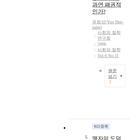
과연 패권적
백
인가?
가
쟁
유희성
(
Yoo
Hee-
명
sung
)
(
사회와 철학
百
연구회
家
2006
사회와 철학
爭
Vol.0 No.11
鳴
)
이
원문
라
보기
고
2
본
불
논
려
문
지
의
듯
목
이
적
,
은
다
중
양
화
5
한
맹자의 도덕