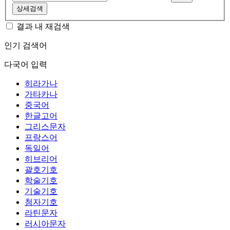
상세검색
결과 내 재검색
인기 검색어
다국어 입력
히라가나
가타카나
중국어
한글고어
그리스문자
프랑스어
독일어
히브리어
괄호기호
학술기호
기술기호
첨자기호
라틴문자
러시아문자