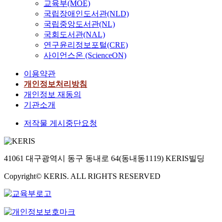
상
t
교육부(MOE)
장
어
樣
적
i
국립장애인도서관(NLD)
하
이
니
인
m
국립중앙도서관(NL)
는
러
?
중
e
국회도서관(NAL)
반
한
爲
화
t
연구윤리정보포털(CRE)
면
위
了
주
o
사이언스온 (ScienceON)
,
급
解
의
t
법
한
決
의
i
이용약관
가
상
這
형
m
개인정보처리방침
는
황
些
태
e
개인정보 재동의
객
에
問
로
.
기관소개
관
처
題
나
N
적
한
,
타
o
저작물 게시중단요청
인
다
我
나
w
유
면
考
지
a
효
누
察
만
d
성
구
41061 대구광역시 동구 동내로 64(동내동1119) KERIS빌딩
了
,
a
에
나
荀
한
y
근
깜
Copyright© KERIS. ALL RIGHTS RESERVED
子
대
s
거
짝
依
에
,
한
놀
據
이
t
법
라
什
르
h
적
자
마
러
i