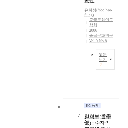
敎性
상
위
중
의
의
화
유희성
(
Yoo
hee-
도
가
Sung
)
주
전
능
중국문화연구
의
과
근
학회
가
응
거
2006
이
전
중국문화연구
를
중
Vol.0 No.8
의
정
적
과
초
의
정
하
원문
미
을
는
보기
를
거
데
2
가
T
쳐
있
지
h
이
다
고
i
후
.
있
s
중
맹
다
i
국
자
는
s
문
는
것
t
화
도
을
h
와
덕
지
e
7
질
실
철학부(哲學
적
e
서
천
部) : 순자의
하
n
를
의