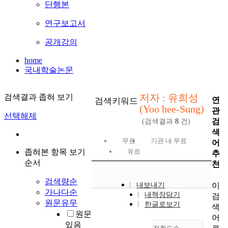
단행본
연구보고서
공개강의
home
국내학술논문
저자 : 유희성
검색결과 좁혀 보기
연
검색키워드
(Yoo hee-Sung)
관
선택해제
검
(검색결과
8
건)
색
무료
기관 내 무료
어
좁혀본 항목 보기
유료
추
순서
천
검색량순
이
내보내기
가나다순
내책장담기
검
원문유무
한글로보기
색
원문
어
있음