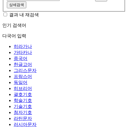
상세검색
결과 내 재검색
인기 검색어
다국어 입력
히라가나
가타카나
중국어
한글고어
그리스문자
프랑스어
독일어
히브리어
괄호기호
학술기호
기술기호
첨자기호
라틴문자
러시아문자