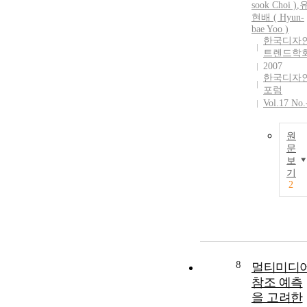
sook Choi )
,
현배
(
Hyun-
bae
Yoo
)
한국디자
트렌드학
2007
한국디자
포럼
Vol.17 No.
원
문
보
기
2
8
멀티미디
참조 예측
을 고려한