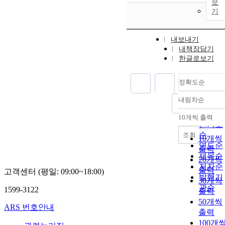
보
기
내보내기
내책장담기
한글로보기
정확도순
내림차순
정확도
순
10개씩 출력
내림차
인기도
순
조회
10개씩
연도순
출력
제목순
20개씩
저자순
출력
고객센터 (평일: 09:00~18:00)
발행기
30개씩
관순
1599-3122
출력
50개씩
ARS 번호안내
출력
100개