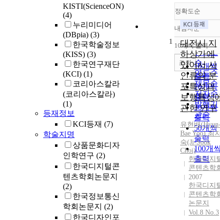
KISTI(ScienceON)
정확도순
(4)
누리미디어
내림차순
정확도
(DBpia)
(3)
1
순
대전시 지
한국학술정보
10개씩 출력
내림차
인기도
하상가에
(KISS)
(3)
순
조회
한국연구재단
있어서 사
10개씩
연도순
(KCI)
(1)
인류의 분
출력
제목순
코리아스칼라
포특성과
20개씩
저자순
(코리아스칼라)
보행특성
출력
(1)
발행기
관한 연구
30개씩
등재정보
관순
출력
KCI등재
(7)
유현배
(
Hyun
50개씩
Bae
Yoo
)
,
최
학술지명
출력
숙(Ji-Sook
상품문화디자
100개
Choi)
인학연구
(2)
출력
한국디지
한국디지털콘
콘텐츠학
텐츠학회논문지
2007
한국디지
(2)
콘텐츠학
한국정보통신
논문지
학회논문지
(2)
Vol.8 No.3
한국디자인포