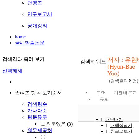
단행본
연구보고서
공개강의
home
국내학술논문
저자 : 유현
검색결과 좁혀 보기
검색키워드
(Hyun-Bae
선택해제
Yoo)
(검색결과
8
건)
좁혀본 항목 보기순서
무료
기관 내 무료
유료
검색량순
가나다순
원문유무
내보내기
원문있음
(8)
내책장담기
원문제공처
한글로보기