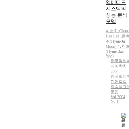
임베디드
시스템의
성능 분석
모델
이춘희(Chun
Hee Lee)
,
문
주(
Hyun
-Ju
Moon)
,
유현
(
Hyun-Bae
Yoo
)
한국멀티
디어학회
2004
한국멀티
디어학회
학술발표
문집
Vol.2004
No.1
원
문