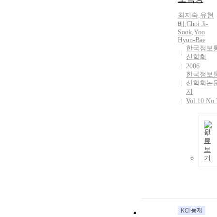
최지숙
,
유현
배
,
Choi Ji-
Sook
,
Yoo
Hyun-Bae
한국정보
신학회
2006
한국정보
신학회논
지
Vol.10 No.
원
문
보
기