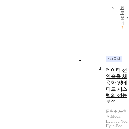
원
문
보
기
2
4
데이터 선
인출을 채
용한 임베
디드 시스
템의 성능
분석
문현주
,
유현
배
,
Moon,
Hyun
-Ju
,
Yoo
,
Hyun-Bae