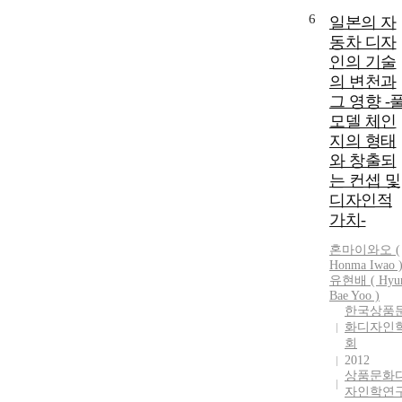
6
일본의 자
동차 디자
인의 기술
의 변천과
그 영향 -
모델 체인
지의 형태
와 창출되
는 컨셉 및
디자인적
가치-
혼마이와오 (
Honma Iwao 
유현배
(
Hyu
Bae
Yoo
)
한국상품
화디자인
회
2012
상품문화
자인학연