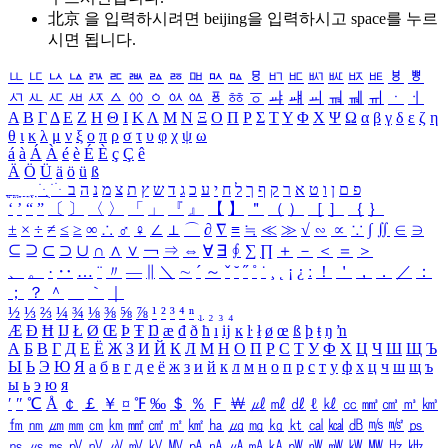
北京 을 입력하시려면
beijing
을 입력하시고 space를 누르
시면 됩니다.
ㅥ
ㅦ
ㅧ
ㅨ
ㅩ
ㅪ
ㅫ
ㅬ
ㅭ
ㅮ
ㅯ
ㅰ
ㅱ
ㅲ
ㅳ
ㅴ
ㅵ
ㅶ
ㅷ
ㅸ
ㅹ
ㅺ
ㅻ
ㅼ
ㅽ
ㅾ
ㅿ
ㆀ
ㆁ
ㆂ
ㆃ
ㆄ
ㆅ
ㆆ
ㆇ
ㆈ
ㆉ
ㆊ
ㆋ
ㆌ
ㆍ
ㆎ
Α
Β
Γ
Δ
Ε
Ζ
Η
Θ
Ι
Κ
Λ
Μ
Ν
Ξ
Ο
Π
Ρ
Σ
Τ
Υ
Φ
Χ
Ψ
Ω
α
β
γ
δ
ε
ζ
η
θ
ι
κ
λ
μ
ν
ξ
ο
π
ρ
σ
τ
υ
φ
χ
ψ
ω
á
à
Á
À
é
è
É
È
ç
Ç
ê
Ä
Ö
Ü
ä
ö
ü
ß
ְ
ֳ
ֲ
ֱ
ָ
ַ
ֵ
ֶ
ִ
ֹ
ּ
ֻ
ׂ
ׁ
ּ
ב
ה
נ
מ
צ
ת
ץ
ש
ד
ג
כ
ע
י
ח
ל
ך
ף
ק
ר
א
ט
ו
ן
ם
פ
‘
’
“
”
〔
〕
〈
〉
「
」
『
』
【
】
＂
（
）
［
］
｛
｝
±
×
÷
≠
≤
≥
∞
∴
♂
♀
∠
⊥
⌒
∂
∇
≡
≒
≪
≫
√
∽
∝
∵
∫
∬
∈
∋
⊆
⊇
⊂
⊃
∪
∩
∧
∨
￢
⇒
⇔
∀
∃
∮
∑
∏
＋
－
＜
＝
＞
、
。
·
‥
…
¨
〃
―
∥
＼
∼
´
～
ˇ
˘
˝
˚
˙
¸
˛
¡
¿
ː
！
＇
，
．
／
：
；
？
＾
＿
｀
｜
½
⅓
⅔
¼
¾
⅛
⅜
⅝
⅞
¹
²
³
⁴
ⁿ
₁
₂
₃
₄
Æ
Ð
Ħ
Ĳ
Ł
Ø
Œ
Þ
Ŧ
Ŋ
æ
đ
ð
ħ
ı
ĳ
ĸ
ŀ
ł
ø
œ
ß
þ
ŧ
ŋ
ŉ
А
Б
В
Г
Д
Е
Ё
Ж
З
И
Й
К
Л
М
Н
О
П
Р
С
Т
У
Ф
Х
Ц
Ч
Ш
Щ
Ъ
Ы
Ь
Э
Ю
Я
а
б
в
г
д
е
ё
ж
з
и
й
к
л
м
н
о
п
р
с
т
у
ф
х
ц
ч
ш
щ
ъ
ы
ь
э
ю
я
′
″
℃
Å
￠
￡
￥
¤
℉
‰
＄
％
Ｆ
￦
㎕
㎖
㎗
ℓ
㎘
㏄
㎣
㎤
㎥
㎦
㎙
㎚
㎛
㎜
㎝
㎞
㎟
㎠
㎡
㎢
㏊
㎍
㎎
㎏
㏏
㎈
㎉
㏈
㎧
㎨
㎰
㎱
㎲
㎳
㎴
㎵
㎶
㎷
㎸
㎹
㎀
㎁
㎂
㎃
㎄
㎺
㎻
㎽
㎾
㎿
㎐
㎑