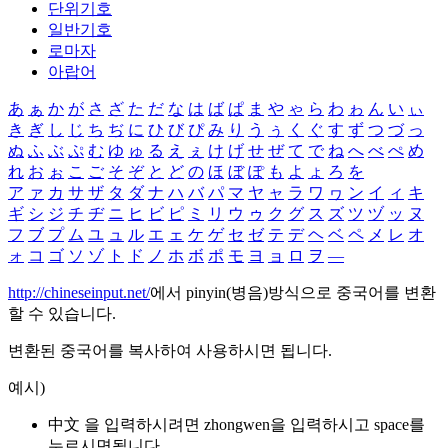
단위기호
일반기호
로마자
아랍어
あ
ぁ
か
が
さ
ざ
た
だ
な
は
ば
ぱ
ま
や
ゃ
ら
わ
ゎ
ん
い
ぃ
き
ぎ
し
じ
ち
ぢ
に
ひ
び
ぴ
み
り
う
ぅ
く
ぐ
す
ず
つ
づ
っ
ぬ
ふ
ぶ
ぷ
む
ゆ
ゅ
る
え
ぇ
け
げ
せ
ぜ
て
で
ね
へ
べ
ぺ
め
れ
お
ぉ
こ
ご
そ
ぞ
と
ど
の
ほ
ぼ
ぽ
も
よ
ょ
ろ
を
ア
ァ
カ
サ
ザ
タ
ダ
ナ
ハ
バ
パ
マ
ヤ
ャ
ラ
ワ
ヮ
ン
イ
ィ
キ
ギ
シ
ジ
チ
ヂ
ニ
ヒ
ビ
ピ
ミ
リ
ウ
ゥ
ク
グ
ス
ズ
ツ
ヅ
ッ
ヌ
フ
ブ
プ
ム
ユ
ュ
ル
エ
ェ
ケ
ゲ
セ
ゼ
テ
デ
ヘ
ベ
ペ
メ
レ
オ
ォ
コ
ゴ
ソ
ゾ
ト
ド
ノ
ホ
ボ
ポ
モ
ヨ
ョ
ロ
ヲ
―
http://chineseinput.net/
에서 pinyin(병음)방식으로 중국어를 변환
할 수 있습니다.
변환된 중국어를 복사하여 사용하시면 됩니다.
예시)
中文 을 입력하시려면
zhongwen
을 입력하시고 space를
누르시면됩니다.