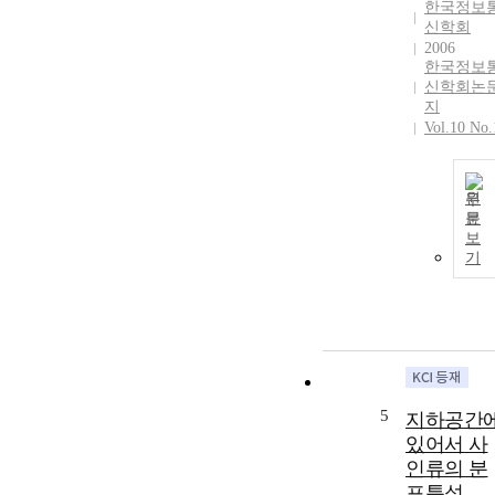
한국정보
신학회
2006
한국정보
신학회논
지
Vol.10 No.
원
문
보
기
5
지하공간
있어서 사
인류의 분
포특성