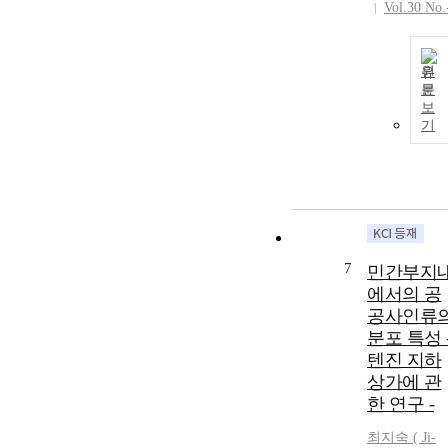
Vol.30 No.
원
문
보
기
7
민간부지
에서의 공
공사인류
분포 특성 
텐진 지하
상가에 관
한 연구 -
최지숙 ( Ji-