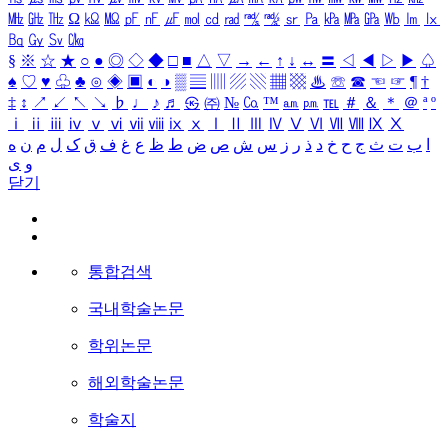
㎒
㎓
㎔
Ω
㏀
㏁
㎊
㎋
㎌
㏖
㏅
㎭
㎮
㎯
㏛
㎩
㎪
㎫
㎬
㏝
㏐
㏓
㏃
㏉
㏜
㏆
§
※
☆
★
○
●
◎
◇
◆
□
■
△
▽
→
←
↑
↓
↔
〓
◁
◀
▷
▶
♤
♠
♡
♥
♧
♣
⊙
◈
▣
◐
◑
▒
▤
▥
▨
▧
▦
▩
♨
☏
☎
☜
☞
¶
†
‡
↕
↗
↙
↖
↘
♭
♩
♪
♬
㉿
㈜
№
㏇
™
㏂
㏘
℡
＃
＆
＊
＠
ª
º
ⅰ
ⅱ
ⅲ
ⅳ
ⅴ
ⅵ
ⅶ
ⅷ
ⅸ
ⅹ
Ⅰ
Ⅱ
Ⅲ
Ⅳ
Ⅴ
Ⅵ
Ⅶ
Ⅷ
Ⅸ
Ⅹ
ا
ب
ت
ث
ج
ح
خ
د
ذ
ر
ز
س
ش
ص
ض
ط
ظ
ع
غ
ف
ق
ک
ل
م
ن
ه
و
ی
닫기
통합검색
국내학술논문
학위논문
해외학술논문
학술지