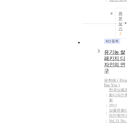
원
문
보
기
2
3
유기농 쌀
패키지 디
자인의 연
구
유현배
(
Hyu
Bae
Yoo
)
한국상품
화디자인
회
2012
상품문화
자인학연
Vol.31 No.