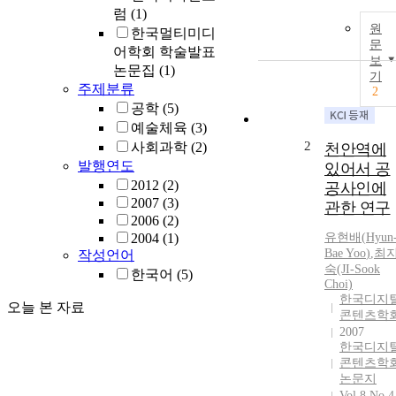
럼
(1)
원
한국멀티미디
문
어학회 학술발표
보
논문집
(1)
기
주제분류
2
공학
(5)
예술체육
(3)
2
사회과학
(2)
천안역에
발행연도
있어서 공
2012
(2)
공사인에
2007
(3)
관한 연구
2006
(2)
2004
(1)
유현배
(
Hyun
Bae
Yoo
)
,
최
작성언어
숙(JI-Sook
한국어
(5)
Choi)
한국디지
오늘 본 자료
콘텐츠학
2007
한국디지
콘텐츠학
논문지
Vol.8 No.4