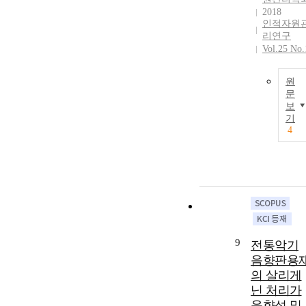
2018
인적자원
리연구
Vol.25 No.
원
문
보
기
4
9
전통악기
음향판용
의 살리게
닌 처리가
음향성 및