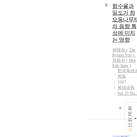
6
함수율과
밀도가 참
오동나무
의 음향 특
성에 미치
는 영향
유태경
(
Tae
Kyung
Yoo
)
,
정희석 ( Hee
Suk Jung )
한국목재
학회
1997
목재공학
Vol.25 No.
원
문
보
기
2