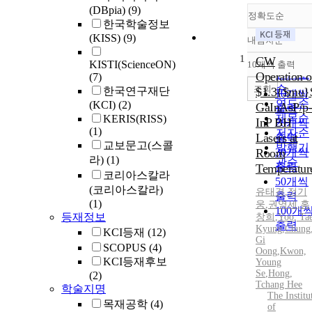
(DBpia)
(9)
정확도순
한국학술정보
(KISS)
(9)
내림차순
정확도
1
순
CW
KISTI(ScienceON)
10개씩 출력
내림차
인기도
Operation o
(7)
순
조회
한국연구재단
$1.3{$mu}
10개씩
연도순
(KCI)
(2)
GaInAsP/p-
출력
제목순
KERIS(RISS)
InP BH
20개씩
(1)
저자순
Lasers at
출력
교보문고(스콜
발행기
Room
30개씩
라)
(1)
관순
출력
Temperatur
코리아스칼라
50개씩
(코리아스칼라)
유태경
,
정기
출력
(1)
웅
,
권영세
,
홍
100개
등재정보
창희
,
Yoo
,
Ta
출력
Kyung
,
Chung
KCI등재
(12)
Gi
SCOPUS
(4)
Oong
,
Kwon,
KCI등재후보
Young
Se
,
Hong,
(2)
Tchang Hee
학술지명
The Institu
목재공학
(4)
of