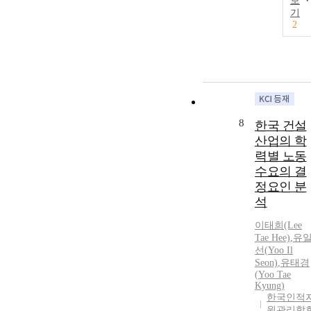
보
기
2
8
한국 건설
산업의 학
력별 노동
수요의 결
정요인 분
석
이태희(Lee
Tae
Hee)
,
유
선(
Yoo
Il
Seon)
,
유태경
(
Yoo
Tae
Kyung
)
한국인적
원관리학