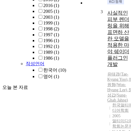
2016
(1)
2005
(1)
3
사실적인
2003
(1)
피부 렌더
1999
(1)
링을 위해
1998
(2)
표면하 산
1997
(1)
란 모델을
1996
(1)
적용한 마
1992
(1)
야 쉐이더
1989
(1)
플러그인
1986
(1)
작성언어
개발
한국어
(10)
유태경
(
Tae-
영어
(1)
Kyung
Yoo
)
,
원형(Won-
오늘 본 자료
Hyung Lee)
,
성갑(Sung-
Ghab Jahng)
한국멀티
디어학회
2005
멀티미디
학회논문