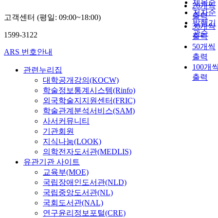
제목순
20개씩
저자순
출력
고객센터 (평일: 09:00~18:00)
발행기
30개씩
관순
1599-3122
출력
50개씩
ARS 번호안내
출력
100개
관련누리집
출력
대학공개강의(KOCW)
학술정보통계시스템(Rinfo)
외국학술지지원센터(FRIC)
학술관계분석서비스(SAM)
사서커뮤니티
기관회원
지식나눔(LOOK)
의학전자도서관(MEDLIS)
유관기관 사이트
교육부(MOE)
국립장애인도서관(NLD)
국립중앙도서관(NL)
국회도서관(NAL)
연구윤리정보포털(CRE)