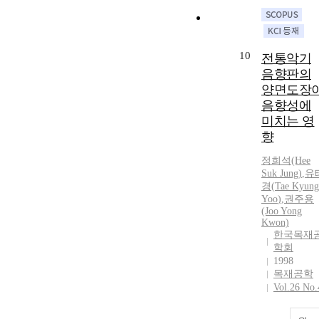
10
전통악기
음향판의
양면도장
음향성에
미치는 영
향
정희석(Hee
Suk Jung)
,
유
경
(
Tae
Kyung
Yoo
)
,
권주용
(Joo Yong
Kwon)
한국목재
학회
1998
목재공학
Vol.26 No.