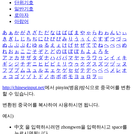
단위기호
일반기호
로마자
아랍어
あ
ぁ
か
が
さ
ざ
た
だ
な
は
ば
ぱ
ま
や
ゃ
ら
わ
ゎ
ん
い
ぃ
き
ぎ
し
じ
ち
ぢ
に
ひ
び
ぴ
み
り
う
ぅ
く
ぐ
す
ず
つ
づ
っ
ぬ
ふ
ぶ
ぷ
む
ゆ
ゅ
る
え
ぇ
け
げ
せ
ぜ
て
で
ね
へ
べ
ぺ
め
れ
お
ぉ
こ
ご
そ
ぞ
と
ど
の
ほ
ぼ
ぽ
も
よ
ょ
ろ
を
ア
ァ
カ
サ
ザ
タ
ダ
ナ
ハ
バ
パ
マ
ヤ
ャ
ラ
ワ
ヮ
ン
イ
ィ
キ
ギ
シ
ジ
チ
ヂ
ニ
ヒ
ビ
ピ
ミ
リ
ウ
ゥ
ク
グ
ス
ズ
ツ
ヅ
ッ
ヌ
フ
ブ
プ
ム
ユ
ュ
ル
エ
ェ
ケ
ゲ
セ
ゼ
テ
デ
ヘ
ベ
ペ
メ
レ
オ
ォ
コ
ゴ
ソ
ゾ
ト
ド
ノ
ホ
ボ
ポ
モ
ヨ
ョ
ロ
ヲ
―
http://chineseinput.net/
에서 pinyin(병음)방식으로 중국어를 변환
할 수 있습니다.
변환된 중국어를 복사하여 사용하시면 됩니다.
예시)
中文 을 입력하시려면
zhongwen
을 입력하시고 space를
누르시면됩니다.