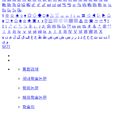
㎒
㎓
㎔
Ω
㏀
㏁
㎊
㎋
㎌
㏖
㏅
㎭
㎮
㎯
㏛
㎩
㎪
㎫
㎬
㏝
㏐
㏓
㏃
㏉
㏜
㏆
§
※
☆
★
○
●
◎
◇
◆
□
■
△
▽
→
←
↑
↓
↔
〓
◁
◀
▷
▶
♤
♠
♡
♥
♧
♣
⊙
◈
▣
◐
◑
▒
▤
▥
▨
▧
▦
▩
♨
☏
☎
☜
☞
¶
†
‡
↕
↗
↙
↖
↘
♭
♩
♪
♬
㉿
㈜
№
㏇
™
㏂
㏘
℡
＃
＆
＊
＠
ª
º
ⅰ
ⅱ
ⅲ
ⅳ
ⅴ
ⅵ
ⅶ
ⅷ
ⅸ
ⅹ
Ⅰ
Ⅱ
Ⅲ
Ⅳ
Ⅴ
Ⅵ
Ⅶ
Ⅷ
Ⅸ
Ⅹ
ا
ب
ت
ث
ج
ح
خ
د
ذ
ر
ز
س
ش
ص
ض
ط
ظ
ع
غ
ف
ق
ک
ل
م
ن
ه
و
ی
닫기
통합검색
국내학술논문
학위논문
해외학술논문
학술지