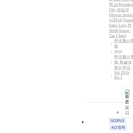
현교(Hyunky
Oh)
,
정일균
(Ilgyun Jeong
이영상(Young
Sang Lee)
,
천
승태(Seung-
Tae
Chun)
한국통신
회
2016
한국통신
회 학술대
회논문집
Vol.2016
No.1
원
문
보
기