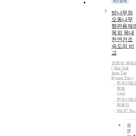
7
밤나무와
오동나무
향판용재
옥외 옥내
천연건조
속도의 비
교
정희석
,
유태
( Hee Suk
Jung
,
Tae
Kyung
Yoo
)
한국산림
학회
1998
한국산림
학회지
Vol.87 No.
원
문