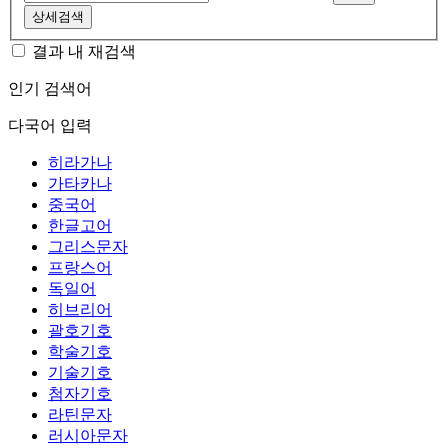
상세검색
결과 내 재검색
인기 검색어
다국어 입력
히라가나
가타카나
중국어
한글고어
그리스문자
프랑스어
독일어
히브리어
괄호기호
학술기호
기술기호
첨자기호
라틴문자
러시아문자