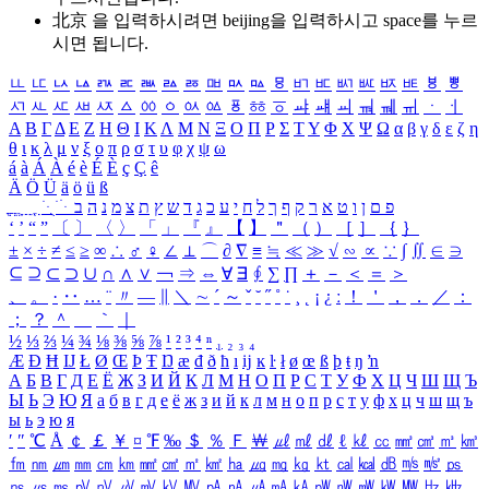
北京 을 입력하시려면
beijing
을 입력하시고 space를 누르
시면 됩니다.
ㅥ
ㅦ
ㅧ
ㅨ
ㅩ
ㅪ
ㅫ
ㅬ
ㅭ
ㅮ
ㅯ
ㅰ
ㅱ
ㅲ
ㅳ
ㅴ
ㅵ
ㅶ
ㅷ
ㅸ
ㅹ
ㅺ
ㅻ
ㅼ
ㅽ
ㅾ
ㅿ
ㆀ
ㆁ
ㆂ
ㆃ
ㆄ
ㆅ
ㆆ
ㆇ
ㆈ
ㆉ
ㆊ
ㆋ
ㆌ
ㆍ
ㆎ
Α
Β
Γ
Δ
Ε
Ζ
Η
Θ
Ι
Κ
Λ
Μ
Ν
Ξ
Ο
Π
Ρ
Σ
Τ
Υ
Φ
Χ
Ψ
Ω
α
β
γ
δ
ε
ζ
η
θ
ι
κ
λ
μ
ν
ξ
ο
π
ρ
σ
τ
υ
φ
χ
ψ
ω
á
à
Á
À
é
è
É
È
ç
Ç
ê
Ä
Ö
Ü
ä
ö
ü
ß
ְ
ֳ
ֲ
ֱ
ָ
ַ
ֵ
ֶ
ִ
ֹ
ּ
ֻ
ׂ
ׁ
ּ
ב
ה
נ
מ
צ
ת
ץ
ש
ד
ג
כ
ע
י
ח
ל
ך
ף
ק
ר
א
ט
ו
ן
ם
פ
‘
’
“
”
〔
〕
〈
〉
「
」
『
』
【
】
＂
（
）
［
］
｛
｝
±
×
÷
≠
≤
≥
∞
∴
♂
♀
∠
⊥
⌒
∂
∇
≡
≒
≪
≫
√
∽
∝
∵
∫
∬
∈
∋
⊆
⊇
⊂
⊃
∪
∩
∧
∨
￢
⇒
⇔
∀
∃
∮
∑
∏
＋
－
＜
＝
＞
、
。
·
‥
…
¨
〃
―
∥
＼
∼
´
～
ˇ
˘
˝
˚
˙
¸
˛
¡
¿
ː
！
＇
，
．
／
：
；
？
＾
＿
｀
｜
½
⅓
⅔
¼
¾
⅛
⅜
⅝
⅞
¹
²
³
⁴
ⁿ
₁
₂
₃
₄
Æ
Ð
Ħ
Ĳ
Ł
Ø
Œ
Þ
Ŧ
Ŋ
æ
đ
ð
ħ
ı
ĳ
ĸ
ŀ
ł
ø
œ
ß
þ
ŧ
ŋ
ŉ
А
Б
В
Г
Д
Е
Ё
Ж
З
И
Й
К
Л
М
Н
О
П
Р
С
Т
У
Ф
Х
Ц
Ч
Ш
Щ
Ъ
Ы
Ь
Э
Ю
Я
а
б
в
г
д
е
ё
ж
з
и
й
к
л
м
н
о
п
р
с
т
у
ф
х
ц
ч
ш
щ
ъ
ы
ь
э
ю
я
′
″
℃
Å
￠
￡
￥
¤
℉
‰
＄
％
Ｆ
￦
㎕
㎖
㎗
ℓ
㎘
㏄
㎣
㎤
㎥
㎦
㎙
㎚
㎛
㎜
㎝
㎞
㎟
㎠
㎡
㎢
㏊
㎍
㎎
㎏
㏏
㎈
㎉
㏈
㎧
㎨
㎰
㎱
㎲
㎳
㎴
㎵
㎶
㎷
㎸
㎹
㎀
㎁
㎂
㎃
㎄
㎺
㎻
㎽
㎾
㎿
㎐
㎑