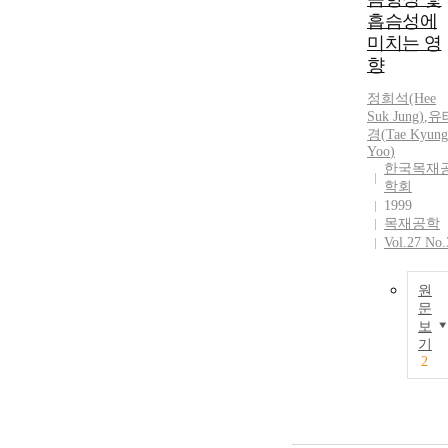
흡슴성에
미치는 영
향
정희석(Hee
Suk Jung)
,
유
경
(
Tae
Kyung
Yoo
)
한국목재
학회
1999
목재공학
Vol.27 No.
원
문
보
기
2