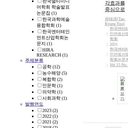
한국멀티미디
각효과를
어학회 학술발표
중심으로
논문집
(1)
한국과학예술
유태경
(
Tae-
Kyung
Yoo
)
융합학회
(1)
한국엔터
한국엔터테인
인먼트산
먼트산업학회논
학회
문지
(1)
2021
한국엔터
HIRA
인먼트산
RESEARCH
(1)
학회논문
주제분류
Vol.15 No.
공학
(12)
농수해양
(5)
복합학
(2)
원
인문학
(1)
문
의약학
(1)
보
사회과학
(1)
기
발행연도
2023
(2)
2022
(1)
2021
(2)
2018
(2)