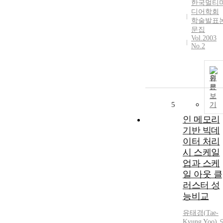
한국멀티
디어학회
학술발표
문집
Vol.2003
No.2
원
문
보
5
기
인 메모리
기반 빅데
이터 처리
시 스케일
업과 스케
일 아웃 클
러스터 성
능비교
유태경
(
Tae-
Kyung
Yoo
)
,