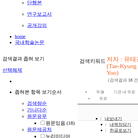
단행본
연구보고서
공개강의
home
국내학술논문
저자 : 유태
검색결과 좁혀 보기
검색키워드
(Tae-Kyung
선택해제
Yoo)
(검색결과
18
건
좁혀본 항목 보기순서
무료
기관 내 무료
유료
검색량순
가나다순
원문유무
내보내기
원문있음
(18)
내책장담기
원문제공처
한글로보기
누리미디어