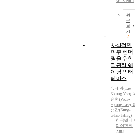
Vol.8 No.1
원
문
보
기
4
2
사실적인
피부 렌더
링을 위한
직관적 쉐
이딩 인터
페이스
유태경
(
Tae-
Kyung
Yoo
)
,
원형(Won-
Hyung Lee)
,
성갑(Sung-
Ghab Jahng)
한국멀티
디어학회
2003