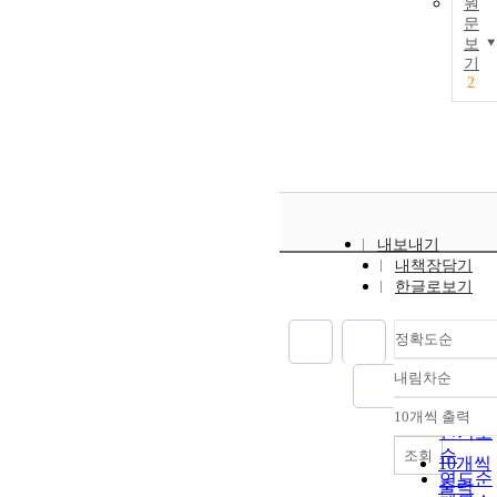
원
문
보
기
2
내보내기
내책장담기
한글로보기
정확도순
내림차순
정확도
순
10개씩 출력
내림차
인기도
순
조회
10개씩
연도순
출력