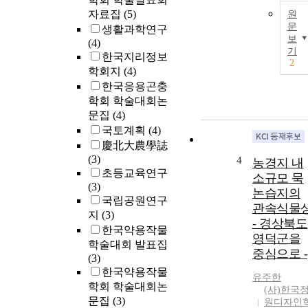
자료집
(5)
원
문
생활과학연구
보
(4)
기
한국지리정보
2
학회지
(4)
한국응용곤충
학회 학술대회논
문집
(4)
국토계획
(4)
慶北大農學誌
(3)
4
농경지 내
초등교육연구
소규모 묵
(3)
논습지의
국립공원연구
관속식물
지
(3)
- 경상북도
한국약용작물
영덕군을
학술대회 발표집
중심으로 -
(3)
한국약용작물
유주한
학회 학술대회논
(사)한국
문집
(3)
원디자인