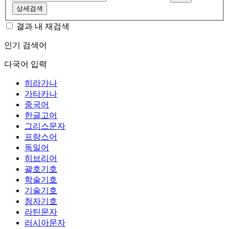
상세검색
결과 내 재검색
인기 검색어
다국어 입력
히라가나
가타카나
중국어
한글고어
그리스문자
프랑스어
독일어
히브리어
괄호기호
학술기호
기술기호
첨자기호
라틴문자
러시아문자