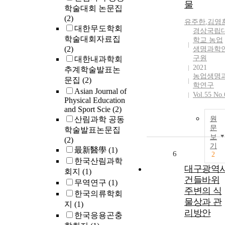
물
학술대회 논문집
(2)
유주한
,
김영
대한무도학회
경상국립
학술대회자료집
학교 농업
(2)
생명과학
구원
대한내과학회
2021
추계학술발표논
농업생명
문집
(2)
학연구
Asian Journal of
Vol.55 No.
Physical Education
and Sport Scie
(2)
산림과학 공동
원
문
학술발표논문집
보
(2)
기
最新醫學
(1)
6
2
한국산림과학
대구광역
회지
(1)
건들바위
무역연구
(1)
주변의 식
한국의류학회
물상과 관
지
(1)
리방안
한국응용곤충