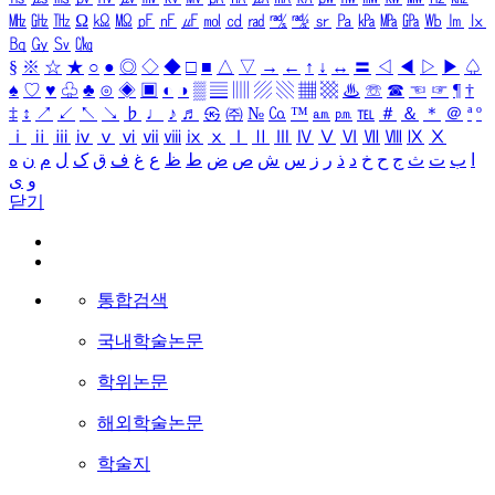
㎒
㎓
㎔
Ω
㏀
㏁
㎊
㎋
㎌
㏖
㏅
㎭
㎮
㎯
㏛
㎩
㎪
㎫
㎬
㏝
㏐
㏓
㏃
㏉
㏜
㏆
§
※
☆
★
○
●
◎
◇
◆
□
■
△
▽
→
←
↑
↓
↔
〓
◁
◀
▷
▶
♤
♠
♡
♥
♧
♣
⊙
◈
▣
◐
◑
▒
▤
▥
▨
▧
▦
▩
♨
☏
☎
☜
☞
¶
†
‡
↕
↗
↙
↖
↘
♭
♩
♪
♬
㉿
㈜
№
㏇
™
㏂
㏘
℡
＃
＆
＊
＠
ª
º
ⅰ
ⅱ
ⅲ
ⅳ
ⅴ
ⅵ
ⅶ
ⅷ
ⅸ
ⅹ
Ⅰ
Ⅱ
Ⅲ
Ⅳ
Ⅴ
Ⅵ
Ⅶ
Ⅷ
Ⅸ
Ⅹ
ا
ب
ت
ث
ج
ح
خ
د
ذ
ر
ز
س
ش
ص
ض
ط
ظ
ع
غ
ف
ق
ک
ل
م
ن
ه
و
ی
닫기
통합검색
국내학술논문
학위논문
해외학술논문
학술지