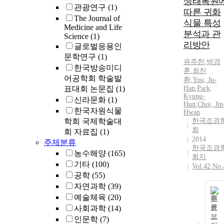
생태복원
관광연구
(1)
따른 귀화
The Journal of
식물 특성
Medicine and Life
분석과 관
Science
(1)
리방안
글로벌응용인
문학연구
(1)
유주한
,
박경
한국방송미디
훈
,
최진
어공학회 학술발
환
,
You, Ju-
표대회 논문집
(1)
Han
,
Park,
Kyung-
신라문화
(1)
Hun
,
Choi, Jin
한국자원식물
Hwan
학회 국제학술대
한국조경
회
회 자료집
(1)
2014
주제분류
한국조경
농수해양
(165)
회지
기타
(100)
Vol.42 No.
공학
(55)
자연과학
(39)
예술체육
(20)
원
문
사회과학
(14)
보
인문학
(7)