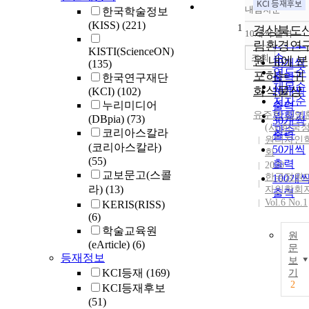
내림차순
한국학술정보
정확도
(KISS)
(221)
1
순
경상북도
10개씩 출력
내림차
인기도
림환경연
KISTI(ScienceON)
순
조회
원 내에 분
10개씩
(135)
연도순
포하는 귀
출력
한국연구재단
제목순
화식물상
(KCI)
(102)
20개씩
저자순
누리미디어
출력
유주한
발행기
,
김영
(DBpia)
(73)
30개씩
(사)한국
관순
코리아스칼라
출력
원디자인
(코리아스칼라)
50개씩
회
(55)
출력
2020
교보문고(스콜
한국정원
100개
라)
(13)
자인학회
출력
Vol.6 No.1
KERIS(RISS)
(6)
학술교육원
원
(eArticle)
(6)
문
등재정보
보
KCI등재
(169)
기
2
KCI등재후보
(51)