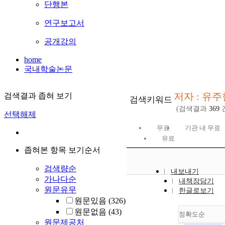
단행본
연구보고서
공개강의
home
국내학술논문
저자 : 유주
검색결과 좁혀 보기
검색키워드
(검색결과
369
선택해제
무료
기관 내 무료
유료
좁혀본 항목 보기순서
검색량순
내보내기
가나다순
내책장담기
원문유무
한글로보기
원문있음
(326)
원문없음
(43)
정확도순
원문제공처