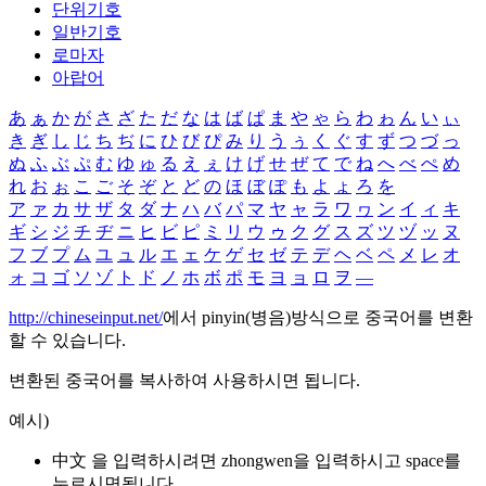
단위기호
일반기호
로마자
아랍어
あ
ぁ
か
が
さ
ざ
た
だ
な
は
ば
ぱ
ま
や
ゃ
ら
わ
ゎ
ん
い
ぃ
き
ぎ
し
じ
ち
ぢ
に
ひ
び
ぴ
み
り
う
ぅ
く
ぐ
す
ず
つ
づ
っ
ぬ
ふ
ぶ
ぷ
む
ゆ
ゅ
る
え
ぇ
け
げ
せ
ぜ
て
で
ね
へ
べ
ぺ
め
れ
お
ぉ
こ
ご
そ
ぞ
と
ど
の
ほ
ぼ
ぽ
も
よ
ょ
ろ
を
ア
ァ
カ
サ
ザ
タ
ダ
ナ
ハ
バ
パ
マ
ヤ
ャ
ラ
ワ
ヮ
ン
イ
ィ
キ
ギ
シ
ジ
チ
ヂ
ニ
ヒ
ビ
ピ
ミ
リ
ウ
ゥ
ク
グ
ス
ズ
ツ
ヅ
ッ
ヌ
フ
ブ
プ
ム
ユ
ュ
ル
エ
ェ
ケ
ゲ
セ
ゼ
テ
デ
ヘ
ベ
ペ
メ
レ
オ
ォ
コ
ゴ
ソ
ゾ
ト
ド
ノ
ホ
ボ
ポ
モ
ヨ
ョ
ロ
ヲ
―
http://chineseinput.net/
에서 pinyin(병음)방식으로 중국어를 변환
할 수 있습니다.
변환된 중국어를 복사하여 사용하시면 됩니다.
예시)
中文 을 입력하시려면
zhongwen
을 입력하시고 space를
누르시면됩니다.