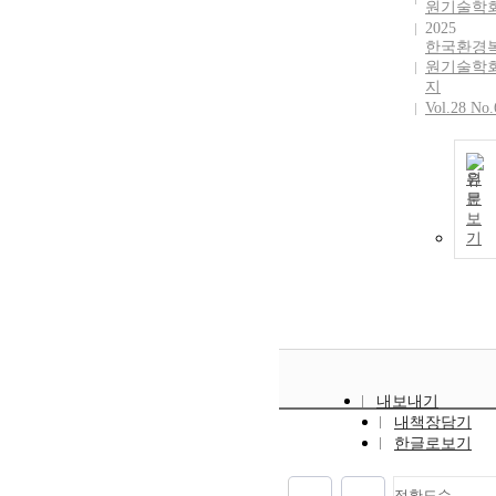
원기술학
2025
한국환경
원기술학
지
Vol.28 No.
원
문
보
기
내보내기
내책장담기
한글로보기
정확도순