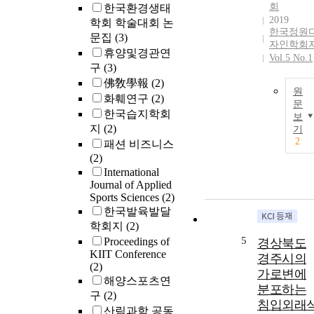
회
한국환경생태
2019
학회 학술대회 논
한국정원
문집
(3)
자인학회
휴양및경관연
Vol.5 No.1
구
(3)
佛敎學報
(2)
원
화훼연구
(2)
문
한국습지학회
보
지
(2)
기
2
패션 비즈니스
(2)
International
Journal of Applied
Sports Sciences
(2)
한국발육발달
학회지
(2)
5
Proceedings of
경상북도
KIIT Conference
경주시의
(2)
가로변에
해양스포츠연
분포하는
구
(2)
침입외래
산림과학 공동