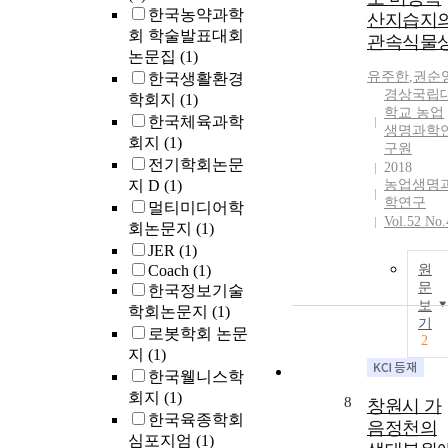
한국농약과학
산지습지
회 학술발표대회
관속식물
논문집
(1)
유주한
,
권순
한국생활환경
경상국립
학회지
(1)
학교 농업
한국체육과학
생명과학
회지
(1)
구원
전기학회논문
2018
지 D
(1)
농업생명
학연구
멀티미디어학
Vol.52 No.
회논문지
(1)
JER
(1)
Coach
(1)
원
문
한국정보기술
보
학회논문지
(1)
기
로봇학회 논문
2
지
(1)
한국웰니스학
회지
(1)
8
창원시 가
한국육종학회
음정천의
심포지엄
(1)