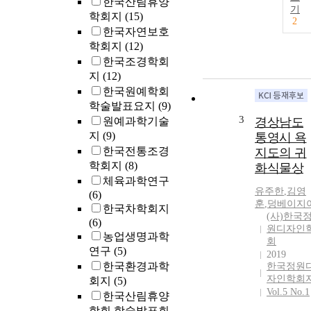
한국산림휴양
기
학회지
(15)
2
한국자연보호
학회지
(12)
한국조경학회
지
(12)
한국원예학회
학술발표요지
(9)
3
원예과학기술
경상남도
지
(9)
통영시 욕
한국전통조경
지도의 귀
학회지
(8)
화식물상
체육과학연구
유주한
,
김영
(6)
훈
,
덩베이지
한국차학회지
(사)한국
(6)
원디자인
농업생명과학
회
연구
(5)
2019
한국환경과학
한국정원
자인학회
회지
(5)
Vol.5 No.1
한국산림휴양
학회 학술발표회