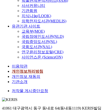
학술관계분석서비스(SAM)
사서커뮤니티
기관회원
지식나눔(LOOK)
의학전자도서관(MEDLIS)
유관기관 사이트
교육부(MOE)
국립장애인도서관(NLD)
국립중앙도서관(NL)
국회도서관(NAL)
연구윤리정보포털(CRE)
사이언스온 (ScienceON)
이용약관
개인정보처리방침
개인정보 재동의
기관소개
저작물 게시중단요청
41061 대구광역시 동구 동내로 64(동내동1119) KERIS빌딩