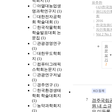
학회지
(1)
유주한
아열대농업생
(사)한국
명과학연구지
(1)
원디자인
회
대한전자공학
2016
회 학술대회
(1)
한국정원
한국작물학회
자인학회
학술발표대회 논
Vol.2 No.1
문집
(1)
관광경영연구
원
(1)
문
대한무도학회
보
지
(1)
기
컴퓨터그래픽
2
스학회논문지
(1)
관광연구저널
(1)
경주연구
(1)
한국환경생태
학회 학술대회지
7
경주국립
(1)
농약과학회지
원 내 소규
(1)
모 미등록