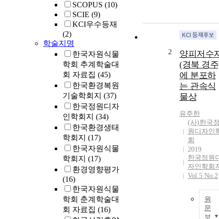
SCOPUS
(10)
SCIE
(9)
KCI우수등재
(2)
학술지명
2
양피저수
한국자원식물
(경북 경주
학회 추계학술대
회 자료집
(45)
에 분포하
한국환경복원
는 관속식
기술학회지
(37)
물상
한국정원디자
유주한
인학회지
(34)
(사)한국
한국환경생태
원디자인
학회지
(17)
회
한국자원식물
2019
한국정원
학회지
(17)
자인학회
환경영향평가
Vol.5 No.2
(16)
한국자원식물
학회 춘계학술대
원
문
회 자료집
(16)
보