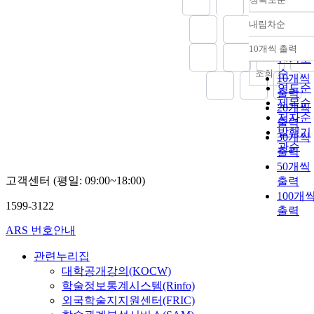
내림차순
정확도
순
10개씩 출력
내림차
인기도
순
조회
10개씩
연도순
출력
제목순
20개씩
저자순
출력
발행기
30개씩
관순
출력
50개씩
고객센터 (평일: 09:00~18:00)
출력
100개
1599-3122
출력
ARS 번호안내
관련누리집
대학공개강의(KOCW)
학술정보통계시스템(Rinfo)
외국학술지지원센터(FRIC)