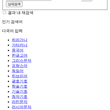
상세검색
결과 내 재검색
인기 검색어
다국어 입력
히라가나
가타카나
중국어
한글고어
그리스문자
프랑스어
독일어
히브리어
괄호기호
학술기호
기술기호
첨자기호
라틴문자
러시아문자