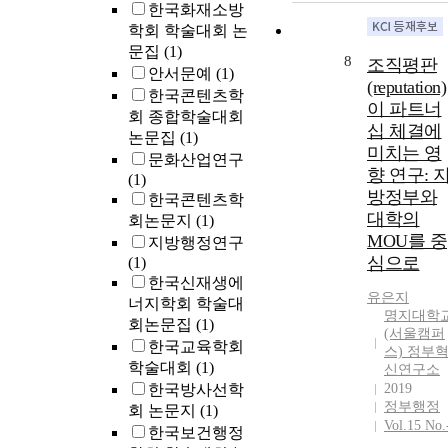
한국화재소방
학회 학술대회 논
문집
(1)
8
조직평판
안서문예
(1)
(reputation)
한국콘텐츠학
이 파트너
회 종합학술대회
십 체결에
논문집
(1)
미치는 영
문화산업연구
향 연구: 
(1)
방정부와
한국콘텐츠학
대학의
회논문지
(1)
MOU를 중
지방행정연구
심으로
(1)
한국신재생에
유은지
너지학회 학술대
명지대학
회논문집
(1)
(서울캠퍼
한국교육학회
스) 정부
학술대회
(1)
신연구소
한국방사선학
2019
정부행정
회 논문지
(1)
Vol.15 No.
한국보건행정