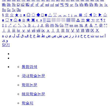
㎒
㎓
㎔
Ω
㏀
㏁
㎊
㎋
㎌
㏖
㏅
㎭
㎮
㎯
㏛
㎩
㎪
㎫
㎬
㏝
㏐
㏓
㏃
㏉
㏜
㏆
§
※
☆
★
○
●
◎
◇
◆
□
■
△
▽
→
←
↑
↓
↔
〓
◁
◀
▷
▶
♤
♠
♡
♥
♧
♣
⊙
◈
▣
◐
◑
▒
▤
▥
▨
▧
▦
▩
♨
☏
☎
☜
☞
¶
†
‡
↕
↗
↙
↖
↘
♭
♩
♪
♬
㉿
㈜
№
㏇
™
㏂
㏘
℡
＃
＆
＊
＠
ª
º
ⅰ
ⅱ
ⅲ
ⅳ
ⅴ
ⅵ
ⅶ
ⅷ
ⅸ
ⅹ
Ⅰ
Ⅱ
Ⅲ
Ⅳ
Ⅴ
Ⅵ
Ⅶ
Ⅷ
Ⅸ
Ⅹ
ا
ب
ت
ث
ج
ح
خ
د
ذ
ر
ز
س
ش
ص
ض
ط
ظ
ع
غ
ف
ق
ک
ل
م
ن
ه
و
ی
닫기
통합검색
국내학술논문
학위논문
해외학술논문
학술지