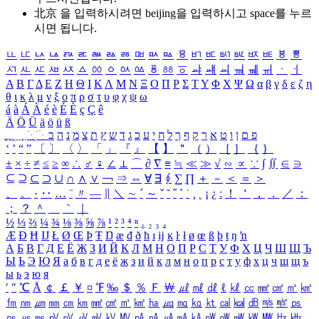
北京 을 입력하시려면
beijing
을 입력하시고 space를 누르
시면 됩니다.
ㅥ
ㅦ
ㅧ
ㅨ
ㅩ
ㅪ
ㅫ
ㅬ
ㅭ
ㅮ
ㅯ
ㅰ
ㅱ
ㅲ
ㅳ
ㅴ
ㅵ
ㅶ
ㅷ
ㅸ
ㅹ
ㅺ
ㅻ
ㅼ
ㅽ
ㅾ
ㅿ
ㆀ
ㆁ
ㆂ
ㆃ
ㆄ
ㆅ
ㆆ
ㆇ
ㆈ
ㆉ
ㆊ
ㆋ
ㆌ
ㆍ
ㆎ
Α
Β
Γ
Δ
Ε
Ζ
Η
Θ
Ι
Κ
Λ
Μ
Ν
Ξ
Ο
Π
Ρ
Σ
Τ
Υ
Φ
Χ
Ψ
Ω
α
β
γ
δ
ε
ζ
η
θ
ι
κ
λ
μ
ν
ξ
ο
π
ρ
σ
τ
υ
φ
χ
ψ
ω
á
à
Á
À
é
è
É
È
ç
Ç
ê
Ä
Ö
Ü
ä
ö
ü
ß
ְ
ֳ
ֲ
ֱ
ָ
ַ
ֵ
ֶ
ִ
ֹ
ּ
ֻ
ׂ
ׁ
ּ
ב
ה
נ
מ
צ
ת
ץ
ש
ד
ג
כ
ע
י
ח
ל
ך
ף
ק
ר
א
ט
ו
ן
ם
פ
‘
’
“
”
〔
〕
〈
〉
「
」
『
』
【
】
＂
（
）
［
］
｛
｝
±
×
÷
≠
≤
≥
∞
∴
♂
♀
∠
⊥
⌒
∂
∇
≡
≒
≪
≫
√
∽
∝
∵
∫
∬
∈
∋
⊆
⊇
⊂
⊃
∪
∩
∧
∨
￢
⇒
⇔
∀
∃
∮
∑
∏
＋
－
＜
＝
＞
、
。
·
‥
…
¨
〃
―
∥
＼
∼
´
～
ˇ
˘
˝
˚
˙
¸
˛
¡
¿
ː
！
＇
，
．
／
：
；
？
＾
＿
｀
｜
½
⅓
⅔
¼
¾
⅛
⅜
⅝
⅞
¹
²
³
⁴
ⁿ
₁
₂
₃
₄
Æ
Ð
Ħ
Ĳ
Ł
Ø
Œ
Þ
Ŧ
Ŋ
æ
đ
ð
ħ
ı
ĳ
ĸ
ŀ
ł
ø
œ
ß
þ
ŧ
ŋ
ŉ
А
Б
В
Г
Д
Е
Ё
Ж
З
И
Й
К
Л
М
Н
О
П
Р
С
Т
У
Ф
Х
Ц
Ч
Ш
Щ
Ъ
Ы
Ь
Э
Ю
Я
а
б
в
г
д
е
ё
ж
з
и
й
к
л
м
н
о
п
р
с
т
у
ф
х
ц
ч
ш
щ
ъ
ы
ь
э
ю
я
′
″
℃
Å
￠
￡
￥
¤
℉
‰
＄
％
Ｆ
￦
㎕
㎖
㎗
ℓ
㎘
㏄
㎣
㎤
㎥
㎦
㎙
㎚
㎛
㎜
㎝
㎞
㎟
㎠
㎡
㎢
㏊
㎍
㎎
㎏
㏏
㎈
㎉
㏈
㎧
㎨
㎰
㎱
㎲
㎳
㎴
㎵
㎶
㎷
㎸
㎹
㎀
㎁
㎂
㎃
㎄
㎺
㎻
㎽
㎾
㎿
㎐
㎑