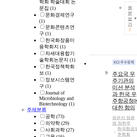
학회 학술대회 논
문집
(1)
원
문
문화경제연구
보
(1)
기
문화콘텐츠연
2
구
(1)
한국화장품미
용학회지
(1)
차세대융합기
술학회논문지
(1)
한국정책학회
보
(1)
9
주요국 우
정보시스템연
주기관의
구
(1)
미션 분석
Journal of
과 한국 우
Microbiology and
주항공청
Biotechnology
(1)
대한 함의
주제분류
공학
(73)
유은지
,
정윤
의약학
(29)
영
,
정헌주
한국항공
사회과학
(27)
주학회
교육
(16)