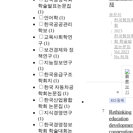
제
학술발표논문집
(1)
유은지
언어학
(1)
한국행정
한국공공관리
회
학보
(1)
2023
한국행정
교육사회학연
회 학술발
구
(1)
표논문집
보건경제와 정
Vol.2023
책연구
(1)
No.하계
지능정보연구
(1)
한국응급구조
원
학회지
(1)
문
한국 자동차공
보
기
학회논문집
(1)
한국산업융합
학회 논문집
(1)
7
Rethinking
지식경영연구
education
(1)
한국경영정보
developmen
학회 학술대회논
cooperation