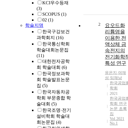
KCI우수등재
(3)
SCOPUS
(1)
02
(1)
2
요오드화
학술지명
리튬염을
한국구강보건
과학회지
(16)
이용한 전
한국통신학회
액상체 금
학술대회논문집
속전지의
(11)
전기화학
대한전자공학
특성 연구
회 학술대회
(6)
유은지
,
여재
한국정보과학
성
,
임채남
회 학술발표논문
한국공업
집
(5)
학회
한국자동차공
2021
학회 부문종합 학
한국공업
술대회
(5)
학회 연구
논문 초록
한국조명·전기
집
설비학회 학술대
Vol.2021
회논문집
(4)
No.1