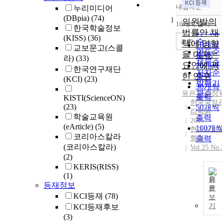
내림차순
누리미디어
정확도
(DBpia)
(74)
1
순
의원발의
10개씩 출력
내림차
한국학술정보
인기도
법률안 채
(KISS)
(36)
순
조회
택에 영향
10개씩
교보문고(스콜
연도순
을 미치는
출력
라)
(33)
제목순
요인에 관
20개씩
한국연구재단
저자순
한 연구
출력
(KCI)
(23)
발행기
30개씩
관순
유은지
,
이정
출력
KISTI(ScienceON)
한국국정
(23)
50개씩
리학회
학술교육원
출력
2015
(eArticle)
(5)
100개
현대사회
코리아스칼라
행정
출력
(코리아스칼라)
Vol.25 No.
(2)
KERIS(RISS)
(1)
원
등재정보
문
KCI등재
(78)
보
기
KCI등재후보
(3)