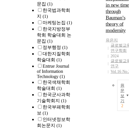
문집
(1)
in new time
한국법과학회
through
지
(1)
Bauman’s
마케팅논집
(1)
theory of
한국지방정부
modernity
학회 학술대회 논
유은지
문집
(1)
글로벌교
정부행정
(1)
연구학회
대한지질학회
2024
학술대회
(1)
글로벌교
Entrue Journal
연구
of Information
Vol.16 No.
Technology
(1)
한국색채학회
원
학술대회
(1)
문
한국군사과학
보
기술학회지
(1)
기
2
한국부패학회
보
(1)
인터넷정보학
회논문지
(1)