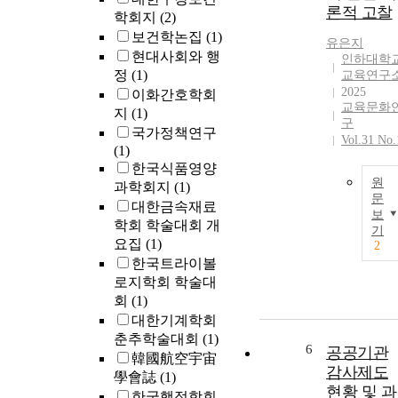
론적 고찰
학회지
(2)
보건학논집
(1)
유은지
현대사회와 행
인하대학
정
(1)
교육연구
2025
이화간호학회
교육문화
지
(1)
구
국가정책연구
Vol.31 No.
(1)
한국식품영양
원
과학회지
(1)
문
대한금속재료
보
학회 학술대회 개
기
요집
(1)
2
한국트라이볼
로지학회 학술대
회
(1)
대한기계학회
춘추학술대회
(1)
6
공공기관
韓國航空宇宙
감사제도
學會誌
(1)
현황 및 과
한국행정학회