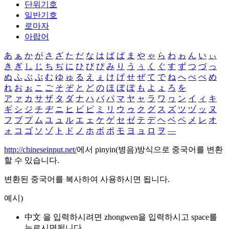
단위기호
일반기호
로마자
아랍어
あ
ぁ
か
が
さ
ざ
た
だ
な
は
ば
ぱ
ま
や
ゃ
ら
わ
ゎ
ん
い
ぃ
き
ぎ
し
じ
ち
ぢ
に
ひ
び
ぴ
み
り
う
ぅ
く
ぐ
す
ず
つ
づ
っ
ぬ
ふ
ぶ
ぷ
む
ゆ
ゅ
る
え
ぇ
け
げ
せ
ぜ
て
で
ね
へ
べ
ぺ
め
れ
お
ぉ
こ
ご
そ
ぞ
と
ど
の
ほ
ぼ
ぽ
も
よ
ょ
ろ
を
ア
ァ
カ
サ
ザ
タ
ダ
ナ
ハ
バ
パ
マ
ヤ
ャ
ラ
ワ
ヮ
ン
イ
ィ
キ
ギ
シ
ジ
チ
ヂ
ニ
ヒ
ビ
ピ
ミ
リ
ウ
ゥ
ク
グ
ス
ズ
ツ
ヅ
ッ
ヌ
フ
ブ
プ
ム
ユ
ュ
ル
エ
ェ
ケ
ゲ
セ
ゼ
テ
デ
ヘ
ベ
ペ
メ
レ
オ
ォ
コ
ゴ
ソ
ゾ
ト
ド
ノ
ホ
ボ
ポ
モ
ヨ
ョ
ロ
ヲ
―
http://chineseinput.net/
에서 pinyin(병음)방식으로 중국어를 변환
할 수 있습니다.
변환된 중국어를 복사하여 사용하시면 됩니다.
예시)
中文 을 입력하시려면
zhongwen
을 입력하시고 space를
누르시면됩니다.