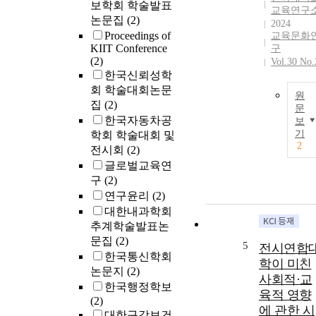
보학회 학술발표
교육연구
논문집
(2)
2024
Proceedings of
교육문화
KIIT Conference
구
(2)
Vol.30 No.
한국신뢰성학
회 학술대회논문
원
집
(2)
문
한국자동차공
보
기
학회 학술대회 및
2
전시회
(2)
글로벌교육연
구
(2)
연구윤리
(2)
대한내과학회
추계학술발표논
문집
(2)
5
전시연합
한국통신학회
학이 미친
논문지
(2)
사회적·교
한국행정학보
육적 영향
(2)
에 관한 시
대한구강보건