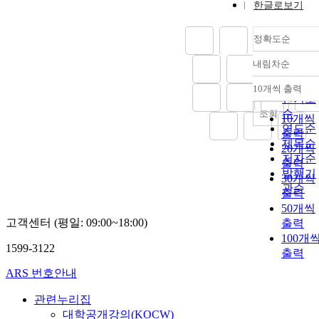
한글로보기
정확도순
내림차순
정확도
순
10개씩 출력
내림차
인기도
순
조회
10개씩
연도순
출력
제목순
20개씩
저자순
출력
발행기
30개씩
관순
출력
50개씩
고객센터 (평일: 09:00~18:00)
출력
100개
1599-3122
출력
ARS 번호안내
관련누리집
대학공개강의(KOCW)