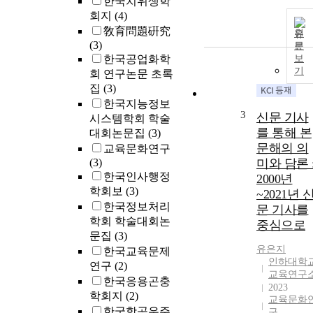
한국치위생학
회지
(4)
敎育問題硏究
원
(3)
문
한국공업화학
보
기
회 연구논문 초록
집
(3)
한국지능정보
3
신문 기사
시스템학회 학술
를 통해 본
대회논문집
(3)
문해의 의
교육문화연구
(3)
미와 담론 
한국인사행정
2000년
학회보
(3)
~2021년 
한국정보처리
문 기사를
학회 학술대회논
중심으로
문집
(3)
유은지
한국교육문제
인하대학
연구
(2)
교육연구
한국응용곤충
2023
학회지
(2)
교육문화
한국항공우주
구