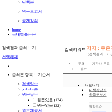
단행본
연구보고서
공개강의
home
국내학술논문
저자 : 유은
검색결과 좁혀 보기
검색키워드
(검색결과
156
선택해제
무료
기관 내 무료
유료
좁혀본 항목 보기순서
검색량순
내보내기
가나다순
내책장담기
원문유무
한글로보기
원문있음
(124)
원문없음
(32)
정확도순
원문제공처