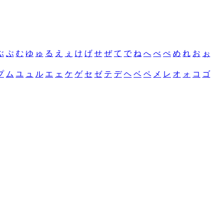
ぶ
ぷ
む
ゆ
ゅ
る
え
ぇ
け
げ
せ
ぜ
て
で
ね
へ
べ
ぺ
め
れ
お
ぉ
プ
ム
ユ
ュ
ル
エ
ェ
ケ
ゲ
セ
ゼ
テ
デ
ヘ
ベ
ペ
メ
レ
オ
ォ
コ
ゴ