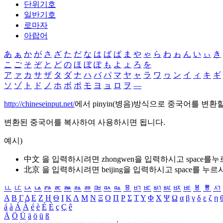
단위기호
일반기호
로마자
아랍어
あ
ぁ
か
が
さ
ざ
た
だ
な
は
ば
ぱ
ま
や
ゃ
ら
わ
ゎ
ん
い
ぃ
き
こ
ご
そ
ぞ
と
ど
の
ほ
ぼ
ぽ
も
よ
ょ
ろ
を
ア
ァ
カ
サ
ザ
タ
ダ
ナ
ハ
バ
パ
マ
ヤ
ャ
ラ
ワ
ヮ
ン
イ
ィ
キ
ギ
ソ
ゾ
ト
ド
ノ
ホ
ボ
ポ
モ
ヨ
ョ
ロ
ヲ
―
http://chineseinput.net/
에서 pinyin(병음)방식으로 중국어를 변환
변환된 중국어를 복사하여 사용하시면 됩니다.
예시)
中文 을 입력하시려면
zhongwen
을 입력하시고 space를
北京 을 입력하시려면
beijing
을 입력하시고 space를 누르
ㅥ
ㅦ
ㅧ
ㅨ
ㅩ
ㅪ
ㅫ
ㅬ
ㅭ
ㅮ
ㅯ
ㅰ
ㅱ
ㅲ
ㅳ
ㅴ
ㅵ
ㅶ
ㅷ
ㅸ
ㅹ
ㅺ
Α
Β
Γ
Δ
Ε
Ζ
Η
Θ
Ι
Κ
Λ
Μ
Ν
Ξ
Ο
Π
Ρ
Σ
Τ
Υ
Φ
Χ
Ψ
Ω
α
β
γ
δ
ε
ζ
η
á
à
Á
À
é
è
É
È
ç
Ç
ê
Ä
Ö
Ü
ä
ö
ü
ß