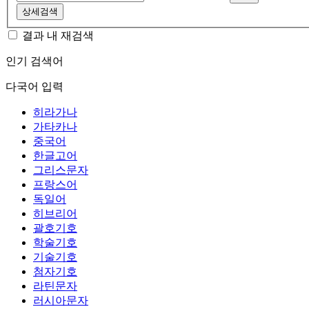
상세검색
결과 내 재검색
인기 검색어
다국어 입력
히라가나
가타카나
중국어
한글고어
그리스문자
프랑스어
독일어
히브리어
괄호기호
학술기호
기술기호
첨자기호
라틴문자
러시아문자