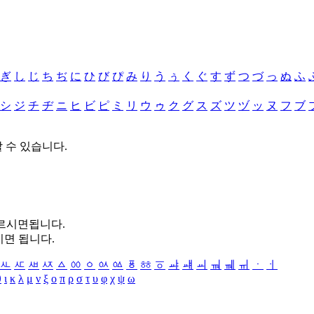
ぎ
し
じ
ち
ぢ
に
ひ
び
ぴ
み
り
う
ぅ
く
ぐ
す
ず
つ
づ
っ
ぬ
ふ
シ
ジ
チ
ヂ
ニ
ヒ
ビ
ピ
ミ
リ
ウ
ゥ
ク
グ
ス
ズ
ツ
ヅ
ッ
ヌ
フ
ブ
할 수 있습니다.
누르시면됩니다.
시면 됩니다.
ㅻ
ㅼ
ㅽ
ㅾ
ㅿ
ㆀ
ㆁ
ㆂ
ㆃ
ㆄ
ㆅ
ㆆ
ㆇ
ㆈ
ㆉ
ㆊ
ㆋ
ㆌ
ㆍ
ㆎ
θ
ι
κ
λ
μ
ν
ξ
ο
π
ρ
σ
τ
υ
φ
χ
ψ
ω