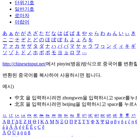
단위기호
일반기호
로마자
아랍어
あ
ぁ
か
が
さ
ざ
た
だ
な
は
ば
ぱ
ま
や
ゃ
ら
わ
ゎ
ん
い
ぃ
き
こ
ご
そ
ぞ
と
ど
の
ほ
ぼ
ぽ
も
よ
ょ
ろ
を
ア
ァ
カ
サ
ザ
タ
ダ
ナ
ハ
バ
パ
マ
ヤ
ャ
ラ
ワ
ヮ
ン
イ
ィ
キ
ギ
ソ
ゾ
ト
ド
ノ
ホ
ボ
ポ
モ
ヨ
ョ
ロ
ヲ
―
http://chineseinput.net/
에서 pinyin(병음)방식으로 중국어를 변환
변환된 중국어를 복사하여 사용하시면 됩니다.
예시)
中文 을 입력하시려면
zhongwen
을 입력하시고 space를
北京 을 입력하시려면
beijing
을 입력하시고 space를 누르
ㅥ
ㅦ
ㅧ
ㅨ
ㅩ
ㅪ
ㅫ
ㅬ
ㅭ
ㅮ
ㅯ
ㅰ
ㅱ
ㅲ
ㅳ
ㅴ
ㅵ
ㅶ
ㅷ
ㅸ
ㅹ
ㅺ
Α
Β
Γ
Δ
Ε
Ζ
Η
Θ
Ι
Κ
Λ
Μ
Ν
Ξ
Ο
Π
Ρ
Σ
Τ
Υ
Φ
Χ
Ψ
Ω
α
β
γ
δ
ε
ζ
η
á
à
Á
À
é
è
É
È
ç
Ç
ê
Ä
Ö
Ü
ä
ö
ü
ß