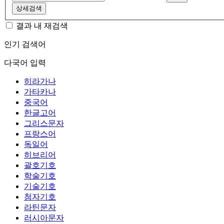
상세검색
결과 내 재검색
인기 검색어
다국어 입력
히라가나
가타카나
중국어
한글고어
그리스문자
프랑스어
독일어
히브리어
괄호기호
학술기호
기술기호
첨자기호
라틴문자
러시아문자