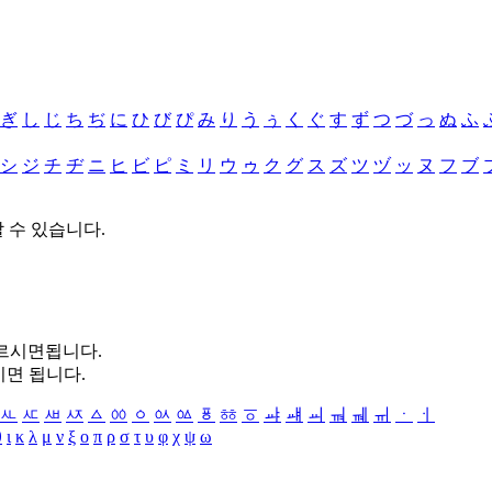
ぎ
し
じ
ち
ぢ
に
ひ
び
ぴ
み
り
う
ぅ
く
ぐ
す
ず
つ
づ
っ
ぬ
ふ
シ
ジ
チ
ヂ
ニ
ヒ
ビ
ピ
ミ
リ
ウ
ゥ
ク
グ
ス
ズ
ツ
ヅ
ッ
ヌ
フ
ブ
할 수 있습니다.
누르시면됩니다.
시면 됩니다.
ㅻ
ㅼ
ㅽ
ㅾ
ㅿ
ㆀ
ㆁ
ㆂ
ㆃ
ㆄ
ㆅ
ㆆ
ㆇ
ㆈ
ㆉ
ㆊ
ㆋ
ㆌ
ㆍ
ㆎ
θ
ι
κ
λ
μ
ν
ξ
ο
π
ρ
σ
τ
υ
φ
χ
ψ
ω