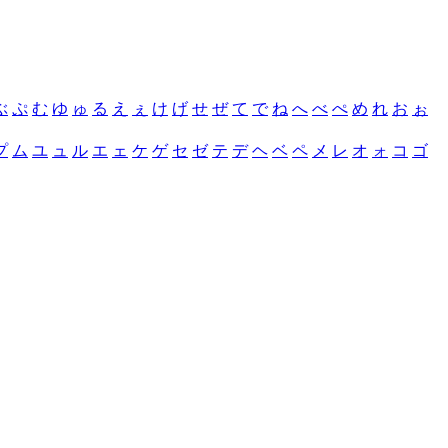
ぶ
ぷ
む
ゆ
ゅ
る
え
ぇ
け
げ
せ
ぜ
て
で
ね
へ
べ
ぺ
め
れ
お
ぉ
プ
ム
ユ
ュ
ル
エ
ェ
ケ
ゲ
セ
ゼ
テ
デ
ヘ
ベ
ペ
メ
レ
オ
ォ
コ
ゴ