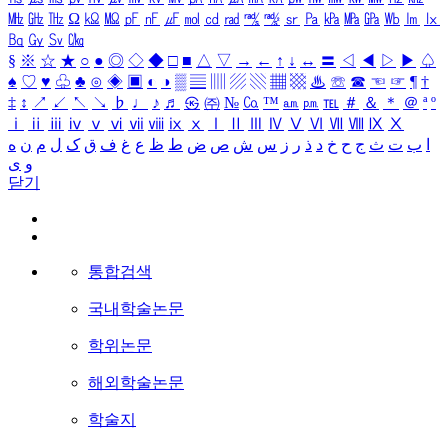
㎒
㎓
㎔
Ω
㏀
㏁
㎊
㎋
㎌
㏖
㏅
㎭
㎮
㎯
㏛
㎩
㎪
㎫
㎬
㏝
㏐
㏓
㏃
㏉
㏜
㏆
§
※
☆
★
○
●
◎
◇
◆
□
■
△
▽
→
←
↑
↓
↔
〓
◁
◀
▷
▶
♤
♠
♡
♥
♧
♣
⊙
◈
▣
◐
◑
▒
▤
▥
▨
▧
▦
▩
♨
☏
☎
☜
☞
¶
†
‡
↕
↗
↙
↖
↘
♭
♩
♪
♬
㉿
㈜
№
㏇
™
㏂
㏘
℡
＃
＆
＊
＠
ª
º
ⅰ
ⅱ
ⅲ
ⅳ
ⅴ
ⅵ
ⅶ
ⅷ
ⅸ
ⅹ
Ⅰ
Ⅱ
Ⅲ
Ⅳ
Ⅴ
Ⅵ
Ⅶ
Ⅷ
Ⅸ
Ⅹ
ا
ب
ت
ث
ج
ح
خ
د
ذ
ر
ز
س
ش
ص
ض
ط
ظ
ع
غ
ف
ق
ک
ل
م
ن
ه
و
ی
닫기
통합검색
국내학술논문
학위논문
해외학술논문
학술지