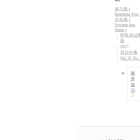
유기동
(
Keedong
Yoo
손승희 (
Seyung-hee
Sohn )
한독경상
회
2017
경상논총
Vol.35 No.
원
문
보
기
2