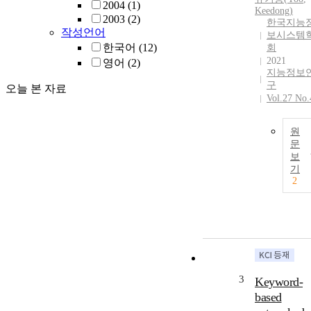
2004
(1)
Keedong
)
2003
(2)
한국지능
작성언어
보시스템
한국어
(12)
회
2021
영어
(2)
지능정보
구
오늘 본 자료
Vol.27 No.
원
문
보
기
2
3
Keyword-
based