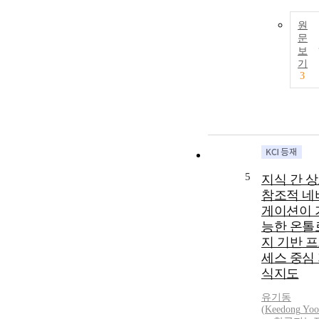
원
문
보
기
3
5
지식 간 
참조적 네
게이션이 
능한 온톨
지 기반 
세스 중심
식지도
유기동
(
Keedong
Yoo