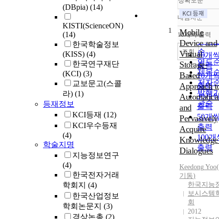
정확도순
(DBpia)
(14)
내림차순
정확
KISTI(ScienceON)
1
순
Mobile
(14)
10개씩 출력
내림
인기
Device and
한국학술정보
순
조회
Virtual
(KISS)
(4)
10개
연도
한국연구재단
Storage-
출력
제목
(KCI)
(3)
Based
20개
저자
교보문고(스콜
Approach t
출력
발행
라)
(1)
Automatica
30개
관순
등재정보
출력
and
KCI등재
(12)
50개
Pervasively
KCI우수등재
출력
Acquire
(4)
100개
Knowledge 
학술지명
출력
Dialogues
지능정보연구
(4)
Keedong
Yoo
(
한국전자거래
기동
)
학회지
(4)
한국지능
보시스템
한국산업정보
회
학회논문지
(3)
2012
경상논총
(2)