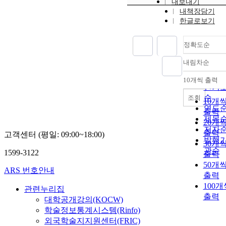
내보내기
내책장담기
한글로보기
정확도순
내림차순
정확
순
10개씩 출력
내림
인기
순
조회
10개
연도
출력
제목
20개
저자
출력
고객센터 (평일: 09:00~18:00)
발행
30개
관순
1599-3122
출력
50개
ARS 번호안내
출력
100개
관련누리집
출력
대학공개강의(KOCW)
학술정보통계시스템(Rinfo)
외국학술지지원센터(FRIC)