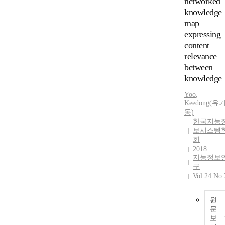
networked
knowledge
map
expressing
content
relevance
between
knowledge
Yoo
,
Keedong
(
유
동
)
한국지능
보시스템
회
2018
지능정보
구
Vol.24 No.
원
문
보