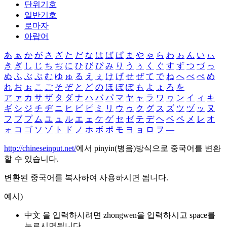
단위기호
일반기호
로마자
아랍어
あ
ぁ
か
が
さ
ざ
た
だ
な
は
ば
ぱ
ま
や
ゃ
ら
わ
ゎ
ん
い
ぃ
き
ぎ
し
じ
ち
ぢ
に
ひ
び
ぴ
み
り
う
ぅ
く
ぐ
す
ず
つ
づ
っ
ぬ
ふ
ぶ
ぷ
む
ゆ
ゅ
る
え
ぇ
け
げ
せ
ぜ
て
で
ね
へ
べ
ぺ
め
れ
お
ぉ
こ
ご
そ
ぞ
と
ど
の
ほ
ぼ
ぽ
も
よ
ょ
ろ
を
ア
ァ
カ
サ
ザ
タ
ダ
ナ
ハ
バ
パ
マ
ヤ
ャ
ラ
ワ
ヮ
ン
イ
ィ
キ
ギ
シ
ジ
チ
ヂ
ニ
ヒ
ビ
ピ
ミ
リ
ウ
ゥ
ク
グ
ス
ズ
ツ
ヅ
ッ
ヌ
フ
ブ
プ
ム
ユ
ュ
ル
エ
ェ
ケ
ゲ
セ
ゼ
テ
デ
ヘ
ベ
ペ
メ
レ
オ
ォ
コ
ゴ
ソ
ゾ
ト
ド
ノ
ホ
ボ
ポ
モ
ヨ
ョ
ロ
ヲ
―
http://chineseinput.net/
에서 pinyin(병음)방식으로 중국어를 변환
할 수 있습니다.
변환된 중국어를 복사하여 사용하시면 됩니다.
예시)
中文 을 입력하시려면
zhongwen
을 입력하시고 space를
누르시면됩니다.