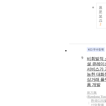
원
문
보
기
2
9
비휘발적 
셜 큐레이
서비스가 
능한 대화
상거래 플
폼 개발
유기동
(
Keedong
Yoo
한국디지
산업학회