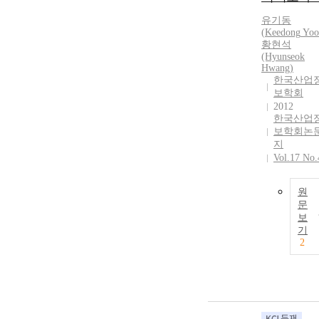
유기동
(
Keedong
Yoo
황현석
(Hyunseok
Hwang)
한국산업
보학회
2012
한국산업
보학회논
지
Vol.17 No.
원
문
보
기
2