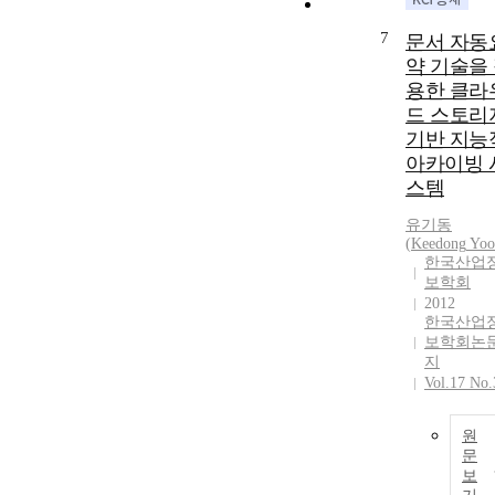
7
문서 자동
약 기술을
용한 클라
드 스토리
기반 지능
아카이빙 
스템
유기동
(
Keedong
Yoo
한국산업
보학회
2012
한국산업
보학회논
지
Vol.17 No.
원
문
보