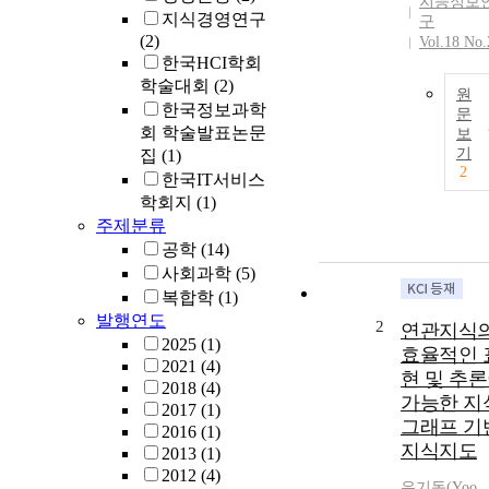
지능정보
지식경영연구
구
(2)
Vol.18 No.
한국HCI학회
학술대회
(2)
원
한국정보과학
문
회 학술발표논문
보
기
집
(1)
2
한국IT서비스
학회지
(1)
주제분류
공학
(14)
사회과학
(5)
복합학
(1)
발행연도
2
연관지식
2025
(1)
효율적인 
2021
(4)
현 및 추
2018
(4)
가능한 지
2017
(1)
그래프 기
2016
(1)
지식지도
2013
(1)
2012
(4)
유기동
(
Yoo
,