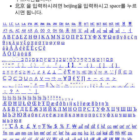
北京 을 입력하시려면
beijing
을 입력하시고 space를 누르
시면 됩니다.
ㅥ
ㅦ
ㅧ
ㅨ
ㅩ
ㅪ
ㅫ
ㅬ
ㅭ
ㅮ
ㅯ
ㅰ
ㅱ
ㅲ
ㅳ
ㅴ
ㅵ
ㅶ
ㅷ
ㅸ
ㅹ
ㅺ
ㅻ
ㅼ
ㅽ
ㅾ
ㅿ
ㆀ
ㆁ
ㆂ
ㆃ
ㆄ
ㆅ
ㆆ
ㆇ
ㆈ
ㆉ
ㆊ
ㆋ
ㆌ
ㆍ
ㆎ
Α
Β
Γ
Δ
Ε
Ζ
Η
Θ
Ι
Κ
Λ
Μ
Ν
Ξ
Ο
Π
Ρ
Σ
Τ
Υ
Φ
Χ
Ψ
Ω
α
β
γ
δ
ε
ζ
η
θ
ι
κ
λ
μ
ν
ξ
ο
π
ρ
σ
τ
υ
φ
χ
ψ
ω
á
à
Á
À
é
è
É
È
ç
Ç
ê
Ä
Ö
Ü
ä
ö
ü
ß
ְ
ֳ
ֲ
ֱ
ָ
ַ
ֵ
ֶ
ִ
ֹ
ּ
ֻ
ׂ
ׁ
ּ
ב
ה
נ
מ
צ
ת
ץ
ש
ד
ג
כ
ע
י
ח
ל
ך
ף
ק
ר
א
ט
ו
ן
ם
פ
‘
’
“
”
〔
〕
〈
〉
「
」
『
』
【
】
＂
（
）
［
］
｛
｝
±
×
÷
≠
≤
≥
∞
∴
♂
♀
∠
⊥
⌒
∂
∇
≡
≒
≪
≫
√
∽
∝
∵
∫
∬
∈
∋
⊆
⊇
⊂
⊃
∪
∩
∧
∨
￢
⇒
⇔
∀
∃
∮
∑
∏
＋
－
＜
＝
＞
、
。
·
‥
…
¨
〃
―
∥
＼
∼
´
～
ˇ
˘
˝
˚
˙
¸
˛
¡
¿
ː
！
＇
，
．
／
：
；
？
＾
＿
｀
｜
½
⅓
⅔
¼
¾
⅛
⅜
⅝
⅞
¹
²
³
⁴
ⁿ
₁
₂
₃
₄
Æ
Ð
Ħ
Ĳ
Ł
Ø
Œ
Þ
Ŧ
Ŋ
æ
đ
ð
ħ
ı
ĳ
ĸ
ŀ
ł
ø
œ
ß
þ
ŧ
ŋ
ŉ
А
Б
В
Г
Д
Е
Ё
Ж
З
И
Й
К
Л
М
Н
О
П
Р
С
Т
У
Ф
Х
Ц
Ч
Ш
Щ
Ъ
Ы
Ь
Э
Ю
Я
а
б
в
г
д
е
ё
ж
з
и
й
к
л
м
н
о
п
р
с
т
у
ф
х
ц
ч
ш
щ
ъ
ы
ь
э
ю
я
′
″
℃
Å
￠
￡
￥
¤
℉
‰
＄
％
Ｆ
￦
㎕
㎖
㎗
ℓ
㎘
㏄
㎣
㎤
㎥
㎦
㎙
㎚
㎛
㎜
㎝
㎞
㎟
㎠
㎡
㎢
㏊
㎍
㎎
㎏
㏏
㎈
㎉
㏈
㎧
㎨
㎰
㎱
㎲
㎳
㎴
㎵
㎶
㎷
㎸
㎹
㎀
㎁
㎂
㎃
㎄
㎺
㎻
㎽
㎾
㎿
㎐
㎑