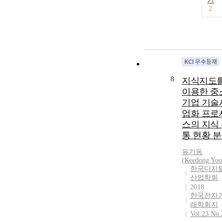
기
2
8
지식지도
이용한 중
기업 기술
업화 프로
스의 지식
통 현황 
유기동
(
Keedong
Yoo
한국디지
산업학회
2018
한국전자
래학회지
Vol.23 No.