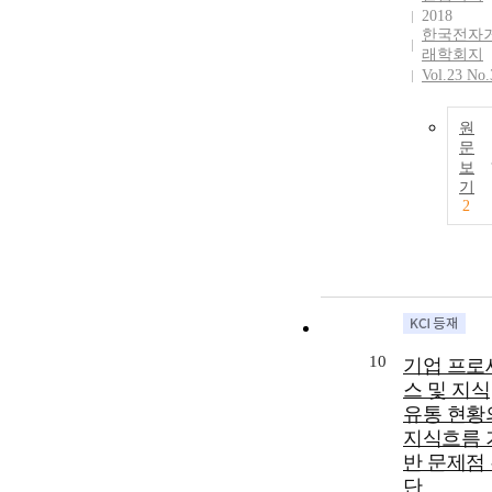
2018
한국전자
래학회지
Vol.23 No.
원
문
보
기
2
10
기업 프로
스 및 지식
유통 현황
지식흐름 
반 문제점
단