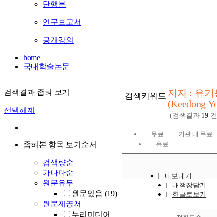
단행본
연구보고서
공개강의
home
국내학술논문
저자 : 유기
검색결과 좁혀 보기
검색키워드
(Keedong Y
선택해제
(검색결과
19
건
무료
기관 내 무료
좁혀본 항목 보기순서
유료
검색량순
가나다순
내보내기
원문유무
내책장담기
원문있음
(19)
한글로보기
원문제공처
누리미디어