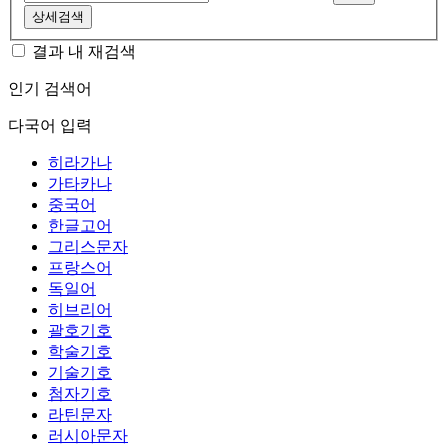
상세검색
결과 내 재검색
인기 검색어
다국어 입력
히라가나
가타카나
중국어
한글고어
그리스문자
프랑스어
독일어
히브리어
괄호기호
학술기호
기술기호
첨자기호
라틴문자
러시아문자