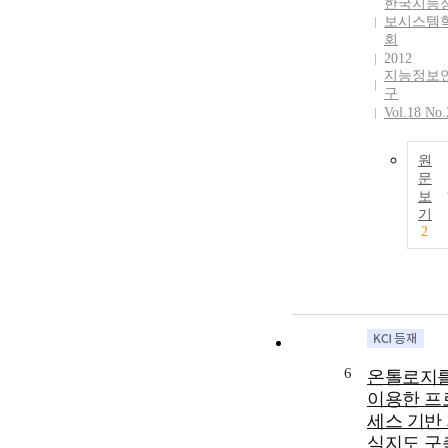
한국지능
보시스템
회
2012
지능정보
구
Vol.18 No.
원
문
보
기
2
6
온톨로지
이용한 프
세스 기반
식지도 구