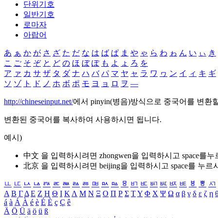
단위기호
일반기호
로마자
아랍어
あ
ぁ
か
が
さ
ざ
た
だ
な
は
ば
ぱ
ま
や
ゃ
ら
わ
ゎ
ん
い
ぃ
き
こ
ご
そ
ぞ
と
ど
の
ほ
ぼ
ぽ
も
よ
ょ
ろ
を
ア
ァ
カ
サ
ザ
タ
ダ
ナ
ハ
バ
パ
マ
ヤ
ャ
ラ
ワ
ヮ
ン
イ
ィ
キ
ギ
ソ
ゾ
ト
ド
ノ
ホ
ボ
ポ
モ
ヨ
ョ
ロ
ヲ
―
http://chineseinput.net/
에서 pinyin(병음)방식으로 중국어를 변환
변환된 중국어를 복사하여 사용하시면 됩니다.
예시)
中文 을 입력하시려면
zhongwen
을 입력하시고 space를
北京 을 입력하시려면
beijing
을 입력하시고 space를 누르
ㅥ
ㅦ
ㅧ
ㅨ
ㅩ
ㅪ
ㅫ
ㅬ
ㅭ
ㅮ
ㅯ
ㅰ
ㅱ
ㅲ
ㅳ
ㅴ
ㅵ
ㅶ
ㅷ
ㅸ
ㅹ
ㅺ
Α
Β
Γ
Δ
Ε
Ζ
Η
Θ
Ι
Κ
Λ
Μ
Ν
Ξ
Ο
Π
Ρ
Σ
Τ
Υ
Φ
Χ
Ψ
Ω
α
β
γ
δ
ε
ζ
η
á
à
Á
À
é
è
É
È
ç
Ç
ê
Ä
Ö
Ü
ä
ö
ü
ß