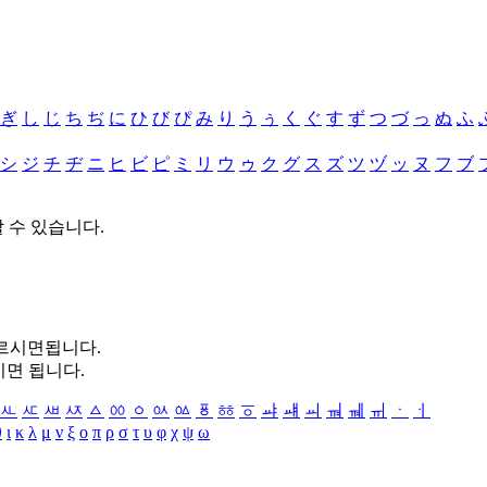
ぎ
し
じ
ち
ぢ
に
ひ
び
ぴ
み
り
う
ぅ
く
ぐ
す
ず
つ
づ
っ
ぬ
ふ
シ
ジ
チ
ヂ
ニ
ヒ
ビ
ピ
ミ
リ
ウ
ゥ
ク
グ
ス
ズ
ツ
ヅ
ッ
ヌ
フ
ブ
할 수 있습니다.
누르시면됩니다.
시면 됩니다.
ㅻ
ㅼ
ㅽ
ㅾ
ㅿ
ㆀ
ㆁ
ㆂ
ㆃ
ㆄ
ㆅ
ㆆ
ㆇ
ㆈ
ㆉ
ㆊ
ㆋ
ㆌ
ㆍ
ㆎ
θ
ι
κ
λ
μ
ν
ξ
ο
π
ρ
σ
τ
υ
φ
χ
ψ
ω