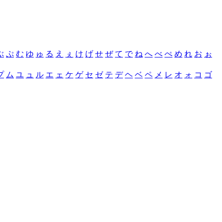
ぶ
ぷ
む
ゆ
ゅ
る
え
ぇ
け
げ
せ
ぜ
て
で
ね
へ
べ
ぺ
め
れ
お
ぉ
プ
ム
ユ
ュ
ル
エ
ェ
ケ
ゲ
セ
ゼ
テ
デ
ヘ
ベ
ペ
メ
レ
オ
ォ
コ
ゴ