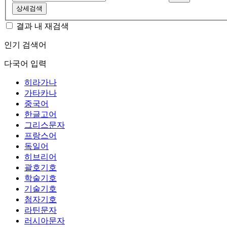
상세검색
결과 내 재검색
인기 검색어
다국어 입력
히라가나
가타카나
중국어
한글고어
그리스문자
프랑스어
독일어
히브리어
괄호기호
학술기호
기술기호
첨자기호
라틴문자
러시아문자