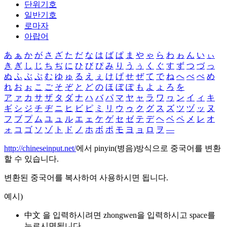
단위기호
일반기호
로마자
아랍어
あ
ぁ
か
が
さ
ざ
た
だ
な
は
ば
ぱ
ま
や
ゃ
ら
わ
ゎ
ん
い
ぃ
き
ぎ
し
じ
ち
ぢ
に
ひ
び
ぴ
み
り
う
ぅ
く
ぐ
す
ず
つ
づ
っ
ぬ
ふ
ぶ
ぷ
む
ゆ
ゅ
る
え
ぇ
け
げ
せ
ぜ
て
で
ね
へ
べ
ぺ
め
れ
お
ぉ
こ
ご
そ
ぞ
と
ど
の
ほ
ぼ
ぽ
も
よ
ょ
ろ
を
ア
ァ
カ
サ
ザ
タ
ダ
ナ
ハ
バ
パ
マ
ヤ
ャ
ラ
ワ
ヮ
ン
イ
ィ
キ
ギ
シ
ジ
チ
ヂ
ニ
ヒ
ビ
ピ
ミ
リ
ウ
ゥ
ク
グ
ス
ズ
ツ
ヅ
ッ
ヌ
フ
ブ
プ
ム
ユ
ュ
ル
エ
ェ
ケ
ゲ
セ
ゼ
テ
デ
ヘ
ベ
ペ
メ
レ
オ
ォ
コ
ゴ
ソ
ゾ
ト
ド
ノ
ホ
ボ
ポ
モ
ヨ
ョ
ロ
ヲ
―
http://chineseinput.net/
에서 pinyin(병음)방식으로 중국어를 변환
할 수 있습니다.
변환된 중국어를 복사하여 사용하시면 됩니다.
예시)
中文 을 입력하시려면
zhongwen
을 입력하시고 space를
누르시면됩니다.