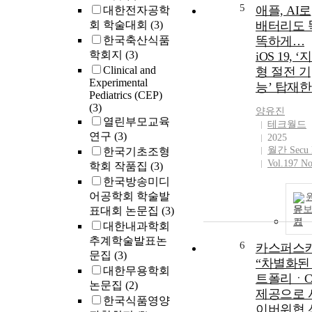
5
애플, AI로
대한전자공학
회 학술대회
(3)
배터리도 
한국축산식품
똑하게…
학회지
(3)
iOS 19, ‘
Clinical and
형 절전 기
Experimental
능’ 탑재
Pediatrics (CEP)
(3)
양유진
열린부모교육
테크월드
연구
(3)
2025
월간 Secu
한국기초조형
Vol.197 No
학회 작품집
(3)
한국방송미디
어공학회 학술발
문
표대회 논문집
(3)
기
대한내과학회
추계학술발표논
6
카스퍼스
문집
(3)
“차별화된
대한무용학회
트폴리ㆍC
논문집
(2)
제공으로 
한국식품영양
이버위협 