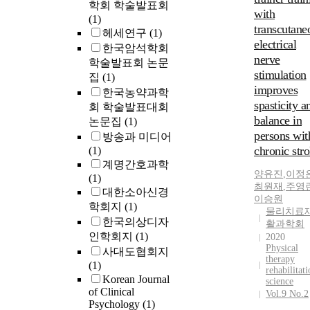
학회 학술발표회
with
(1)
transcutane
헤세연구
(1)
electrical
한국암석학회
nerve
학술발표회 논문
stimulation
집
(1)
improves
한국농약과학
spasticity a
회 학술발표대회
balance in
논문집
(1)
persons wit
방송과 미디어
chronic str
(1)
계명간호과학
양유진
,
이정
(1)
최원재
,
주영
대한소아신경
이승원
학회지
(1)
물리치료
한국의상디자
활과학회
인학회지
(1)
2020
Physical
사대도협회지
therapy
(1)
rehabilitat
Korean Journal
science
of Clinical
Vol.9 No.2
Psychology
(1)