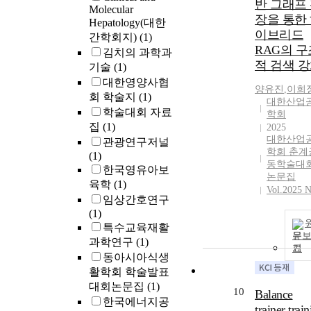
반 그래프
Molecular
장을 통한
Hepatology(대한
이브리드
간학회지)
(1)
RAG의 구
김치의 과학과
적 검색 
기술
(1)
대한영양사협
양유진
,
이희
회 학술지
(1)
대한산업
학술대회 자료
학회
집
(1)
2025
대한산업
관광연구저널
학회 춘계
(1)
동학술대
한국영유아보
논문집
육학
(1)
Vol.2025 N
임상간호연구
(1)
특수교육재활
문
과학연구
(1)
기
동아시아식생
활학회 학술발표
대회논문집
(1)
10
Balance
한국에너지공
trainer trai