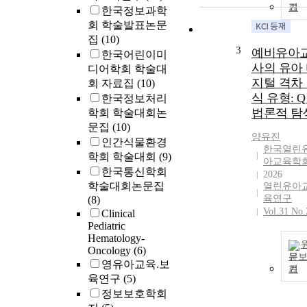
기
한국정보과학
회 학술발표논문
집
(10)
3
예비유아
한국어린이미
사의 유아
디어학회 학술대
지털 격차
회 자료집
(10)
식 유형: 
한국정보처리
법론적 탐
학회 학술대회논
문집
(10)
양유진
인간식물환경
한국열린
학회 학술대회
(9)
아교육학
한국통신학회
2026
학술대회논문집
열린유아
육연구
(8)
Vol.31 No.
Clinical
Pediatric
Hematology-
Oncology
(6)
문
영유아교육.보
기
육연구
(5)
정보보호학회