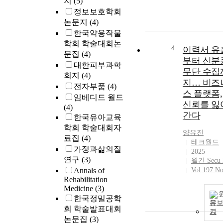
지
(5)
정보보호학회
논문지
(4)
한국약용작물
학회 학술대회논
4
이력서 유
문집
(4)
부터 신분
대한피부과학
무단 수집
회지
(4)
지… 비즈
전자부품
(4)
스 플랫폼,
임베디드 월드
신뢰를 잃
(4)
간다
한국유아교육
학회 학술대회자
양유진
료집
(4)
테크월드
가정과삶의질
2025
연구
(3)
월간 Secu
Annals of
Vol.197 No
Rehabilitation
Medicine
(3)
한국정밀공학
문
회 학술발표대회
기
논문집
(3)