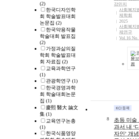
(2)
강민지
한국디자인학
사회복지
제학회
회 학술발표대회
2025
논문집
(2)
사회복지
한국약용작물
제연구
학술대회 발표집
Vol.16 No.
(2)
가정과삶의질
학회 학술발표대
문
회 자료집
(2)
기
교육과학연구
(1)
관광학연구
(1)
한국경영과학
회 학술대회논문
집
(1)
慶熙 醫大 論文
集
(1)
8
초등 미술
교육연구논총
과서 내 ‘
(1)
한국식품영양
자인’ 개