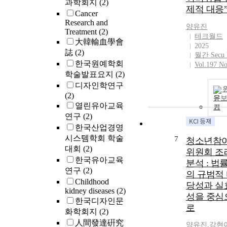
과학회지
(2)
제적 대응
Cancer
Research and
양유진
Treatment
(2)
테크월드
大韓輸血學會
2025
誌
(2)
월간 Secu
한국원예학회
Vol.197 No
학술발표요지
(2)
디자인학연구
(2)
문
열린유아교육
기
연구
(2)
한국산업경영
시스템학회 학술
7
청소년참
대회
(2)
위원회 조
한국유아교육
분석 : 법
연구
(2)
의 규범적
Childhood
당성과 실
kidney diseases
(2)
성을 중심
한국디자인문
로
화학회지
(2)
人間發達硏究
양유진
,
강현