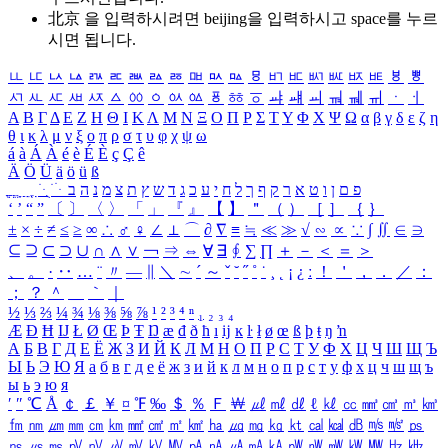
北京 을 입력하시려면
beijing
을 입력하시고 space를 누르
시면 됩니다.
ㅥ
ㅦ
ㅧ
ㅨ
ㅩ
ㅪ
ㅫ
ㅬ
ㅭ
ㅮ
ㅯ
ㅰ
ㅱ
ㅲ
ㅳ
ㅴ
ㅵ
ㅶ
ㅷ
ㅸ
ㅹ
ㅺ
ㅻ
ㅼ
ㅽ
ㅾ
ㅿ
ㆀ
ㆁ
ㆂ
ㆃ
ㆄ
ㆅ
ㆆ
ㆇ
ㆈ
ㆉ
ㆊ
ㆋ
ㆌ
ㆍ
ㆎ
Α
Β
Γ
Δ
Ε
Ζ
Η
Θ
Ι
Κ
Λ
Μ
Ν
Ξ
Ο
Π
Ρ
Σ
Τ
Υ
Φ
Χ
Ψ
Ω
α
β
γ
δ
ε
ζ
η
θ
ι
κ
λ
μ
ν
ξ
ο
π
ρ
σ
τ
υ
φ
χ
ψ
ω
á
à
Á
À
é
è
É
È
ç
Ç
ê
Ä
Ö
Ü
ä
ö
ü
ß
ְ
ֳ
ֲ
ֱ
ָ
ַ
ֵ
ֶ
ִ
ֹ
ּ
ֻ
ׂ
ׁ
ּ
ב
ה
נ
מ
צ
ת
ץ
ש
ד
ג
כ
ע
י
ח
ל
ך
ף
ק
ר
א
ט
ו
ן
ם
פ
‘
’
“
”
〔
〕
〈
〉
「
」
『
』
【
】
＂
（
）
［
］
｛
｝
±
×
÷
≠
≤
≥
∞
∴
♂
♀
∠
⊥
⌒
∂
∇
≡
≒
≪
≫
√
∽
∝
∵
∫
∬
∈
∋
⊆
⊇
⊂
⊃
∪
∩
∧
∨
￢
⇒
⇔
∀
∃
∮
∑
∏
＋
－
＜
＝
＞
、
。
·
‥
…
¨
〃
―
∥
＼
∼
´
～
ˇ
˘
˝
˚
˙
¸
˛
¡
¿
ː
！
＇
，
．
／
：
；
？
＾
＿
｀
｜
½
⅓
⅔
¼
¾
⅛
⅜
⅝
⅞
¹
²
³
⁴
ⁿ
₁
₂
₃
₄
Æ
Ð
Ħ
Ĳ
Ł
Ø
Œ
Þ
Ŧ
Ŋ
æ
đ
ð
ħ
ı
ĳ
ĸ
ŀ
ł
ø
œ
ß
þ
ŧ
ŋ
ŉ
А
Б
В
Г
Д
Е
Ё
Ж
З
И
Й
К
Л
М
Н
О
П
Р
С
Т
У
Ф
Х
Ц
Ч
Ш
Щ
Ъ
Ы
Ь
Э
Ю
Я
а
б
в
г
д
е
ё
ж
з
и
й
к
л
м
н
о
п
р
с
т
у
ф
х
ц
ч
ш
щ
ъ
ы
ь
э
ю
я
′
″
℃
Å
￠
￡
￥
¤
℉
‰
＄
％
Ｆ
￦
㎕
㎖
㎗
ℓ
㎘
㏄
㎣
㎤
㎥
㎦
㎙
㎚
㎛
㎜
㎝
㎞
㎟
㎠
㎡
㎢
㏊
㎍
㎎
㎏
㏏
㎈
㎉
㏈
㎧
㎨
㎰
㎱
㎲
㎳
㎴
㎵
㎶
㎷
㎸
㎹
㎀
㎁
㎂
㎃
㎄
㎺
㎻
㎽
㎾
㎿
㎐
㎑