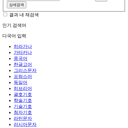
상세검색
결과 내 재검색
인기 검색어
다국어 입력
히라가나
가타카나
중국어
한글고어
그리스문자
프랑스어
독일어
히브리어
괄호기호
학술기호
기술기호
첨자기호
라틴문자
러시아문자