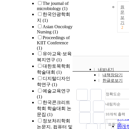
The journal of
원
microbiology
(1)
문
한국안광학회
보
지
(1)
기
Asian Oncology
2
Nursing
(1)
Proceedings of
KIIT Conference
(1)
유아교육·보육
복지연구
(1)
대한토목학회
내보내기
학술대회
(1)
내책장담기
디지털디자인
한글로보기
학연구
(1)
예술교육연구
정확도순
(1)
한국콘크리트
내림차순
정확
학회 학술대회 논
순
문집
(1)
10개씩 출력
내림
인기
정보처리학회
순
조회
10개
논문지. 컴퓨터 및