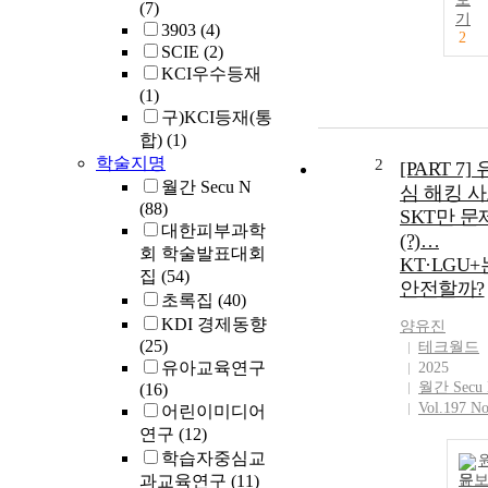
(7)
기
3903
(4)
2
SCIE
(2)
KCI우수등재
(1)
구)KCI등재(통
합)
(1)
학술지명
2
[PART 7] 
월간 Secu N
심 해킹 
(88)
SKT만 문
대한피부과학
(?)…
회 학술발표대회
KT·LGU+
집
(54)
안전할까?
초록집
(40)
KDI 경제동향
양유진
(25)
테크월드
유아교육연구
2025
월간 Secu
(16)
Vol.197 No
어린이미디어
연구
(12)
학습자중심교
과교육연구
(11)
문