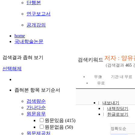
단행본
연구보고서
공개강의
home
국내학술논문
저자 : 양유
검색결과 좁혀 보기
검색키워드
(검색결과
465
선택해제
무료
기관 내 무료
유료
좁혀본 항목 보기순서
검색량순
내보내기
가나다순
내책장담기
원문유무
한글로보기
원문있음
(415)
원문없음
(50)
정확도순
원문제공처