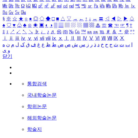
㎒
㎓
㎔
Ω
㏀
㏁
㎊
㎋
㎌
㏖
㏅
㎭
㎮
㎯
㏛
㎩
㎪
㎫
㎬
㏝
㏐
㏓
㏃
㏉
㏜
㏆
§
※
☆
★
○
●
◎
◇
◆
□
■
△
▽
→
←
↑
↓
↔
〓
◁
◀
▷
▶
♤
♠
♡
♥
♧
♣
⊙
◈
▣
◐
◑
▒
▤
▥
▨
▧
▦
▩
♨
☏
☎
☜
☞
¶
†
‡
↕
↗
↙
↖
↘
♭
♩
♪
♬
㉿
㈜
№
㏇
™
㏂
㏘
℡
＃
＆
＊
＠
ª
º
ⅰ
ⅱ
ⅲ
ⅳ
ⅴ
ⅵ
ⅶ
ⅷ
ⅸ
ⅹ
Ⅰ
Ⅱ
Ⅲ
Ⅳ
Ⅴ
Ⅵ
Ⅶ
Ⅷ
Ⅸ
Ⅹ
ا
ب
ت
ث
ج
ح
خ
د
ذ
ر
ز
س
ش
ص
ض
ط
ظ
ع
غ
ف
ق
ک
ل
م
ن
ه
و
ی
닫기
통합검색
국내학술논문
학위논문
해외학술논문
학술지