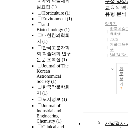
과학회 학술대회
구성 양상
발표집
(1)
교육적 맥
Horticulture
(1)
유형 분석
Environment
(1)
양유진
and
한국예술
Biotechnology
(1)
육학회
대한한의학회
2026
지
(1)
예술교육
한국고분자학
구
회 학술대회 연구
Vol.24 No.
논문 초록집
(1)
Journal of The
원
Korean
문
Astronomical
보
Society
(1)
기
한국작물학회
2
지
(1)
도시정보
(1)
Journal of
Industrial and
Engineering
Chemistry
(1)
9
개념격자 
Clinical and