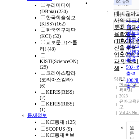
내림차순
누리미디어
정확
(DBpia)
(230)
1
순
예비유아
10개씩 출력
내림
한국학술정보
인기
사의 테크
(KISS)
(162)
순
조회
로지 교과
10개
한국연구재단
연도
육학지식
출력
(KCI)
(52)
제목
(TPACK) 
20개
교보문고(스콜
저자
진을 위한
출력
라)
(48)
발행
업모형의 
30개
관순
출력
과 및 의
KISTI(ScienceON)
(25)
50개
색
코리아스칼라
출력
양유진
(코리아스칼라)
100
한국유아
(6)
출력
육학회
KERIS(RISS)
2023
(2)
유아교육
KERIS(RISS)
구
(1)
Vol.43 No.
등재정보
KCI등재
(125)
원
SCOPUS
(9)
문
KCI등재후보
보