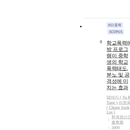
8
학교폭력
방 프로그
램이 중학
생의 학교
폭력태도,
분노 및 공
격성에 미
치는 효과
양야기
(
Ya
K
Yang
)
,
이정
( Chung Sook
Lee )
한국정신
호학회
2009