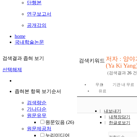
단행본
연구보고서
공개강의
home
국내학술논문
저자 : 양야
검색결과 좁혀 보기
검색키워드
(Ya Ki Yang
선택해제
(검색결과
26
건
무료
기관 내 무료
좁혀본 항목 보기순서
유료
검색량순
가나다순
내보내기
원문유무
내책장담기
원문있음
(26)
한글로보기
원문제공처
누리미디어