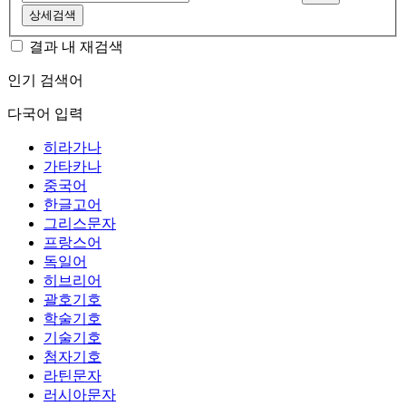
상세검색
결과 내 재검색
인기 검색어
다국어 입력
히라가나
가타카나
중국어
한글고어
그리스문자
프랑스어
독일어
히브리어
괄호기호
학술기호
기술기호
첨자기호
라틴문자
러시아문자