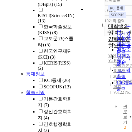
정확도순
(DBpia)
(15)
내림차순
정확도
KISTI(ScienceON)
순
(13)
10개씩 출력
내림차
인기도
1
대학생의
한국학술정보
순
조회
암 예방 건
(KISS)
(8)
10개씩
연도순
교보문고(스콜
강행위 영
출력
제목순
라)
(5)
향요인
20개씩
저자순
한국연구재단
출력
양야기
발행기
(
Yang
,
(KCI)
(3)
30개씩
Ya
Ki
)
관순
KERIS(RISS)
출력
한국기본
(2)
50개씩
호학회
등재정보
출력
2015
KCI등재
(26)
기본간호
100개
SCOPUS
(13)
회지
출력
학술지명
Vol.22 No.
기본간호학회
지
(7)
원
정신간호학회
문
보
지
(4)
기
간호행정학회
2
지
(3)