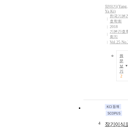
양야기
(
Yang
,
Ya
Ki
)
한국기본
호학회
2018
기본간호
회지
Vol.25 No.
원
문
보
기
2
4
장기이식