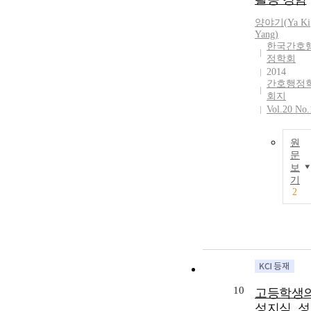
양야기
(
Ya
Ki
Yang
)
한국간호
정학회
2014
간호행정
회지
Vol.20 No.
원
문
보
기
2
10
고등학생
성지식, 성