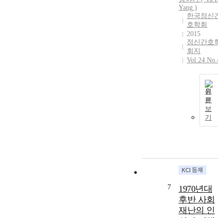
Yang
)
한국정신
호학회
2015
정신간호
회지
Vol.24 No.
원
문
보
기
7
1970년대
후반 사회
재난의 인