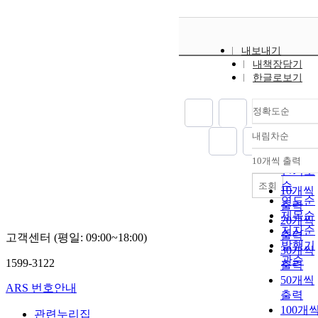
내보내기
내책장담기
한글로보기
정확도순
내림차순
정확도
순
10개씩 출력
내림차
인기도
순
조회
10개씩
연도순
출력
제목순
20개씩
저자순
출력
고객센터 (평일: 09:00~18:00)
발행기
30개씩
관순
1599-3122
출력
50개씩
ARS 번호안내
출력
100개
관련누리집