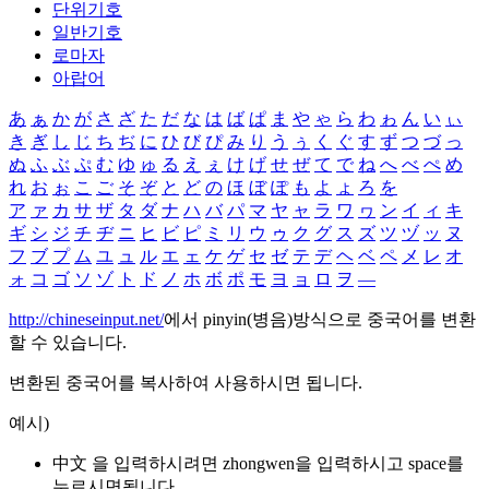
단위기호
일반기호
로마자
아랍어
あ
ぁ
か
が
さ
ざ
た
だ
な
は
ば
ぱ
ま
や
ゃ
ら
わ
ゎ
ん
い
ぃ
き
ぎ
し
じ
ち
ぢ
に
ひ
び
ぴ
み
り
う
ぅ
く
ぐ
す
ず
つ
づ
っ
ぬ
ふ
ぶ
ぷ
む
ゆ
ゅ
る
え
ぇ
け
げ
せ
ぜ
て
で
ね
へ
べ
ぺ
め
れ
お
ぉ
こ
ご
そ
ぞ
と
ど
の
ほ
ぼ
ぽ
も
よ
ょ
ろ
を
ア
ァ
カ
サ
ザ
タ
ダ
ナ
ハ
バ
パ
マ
ヤ
ャ
ラ
ワ
ヮ
ン
イ
ィ
キ
ギ
シ
ジ
チ
ヂ
ニ
ヒ
ビ
ピ
ミ
リ
ウ
ゥ
ク
グ
ス
ズ
ツ
ヅ
ッ
ヌ
フ
ブ
プ
ム
ユ
ュ
ル
エ
ェ
ケ
ゲ
セ
ゼ
テ
デ
ヘ
ベ
ペ
メ
レ
オ
ォ
コ
ゴ
ソ
ゾ
ト
ド
ノ
ホ
ボ
ポ
モ
ヨ
ョ
ロ
ヲ
―
http://chineseinput.net/
에서 pinyin(병음)방식으로 중국어를 변환
할 수 있습니다.
변환된 중국어를 복사하여 사용하시면 됩니다.
예시)
中文 을 입력하시려면
zhongwen
을 입력하시고 space를
누르시면됩니다.