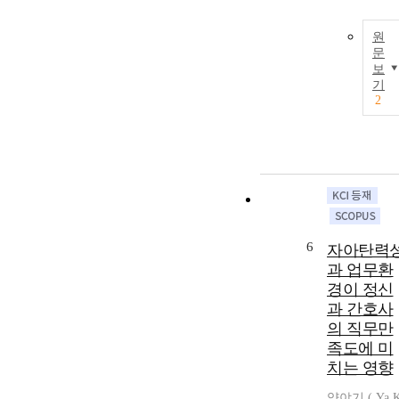
원
문
보
기
2
6
자아탄력
과 업무환
경이 정신
과 간호사
의 직무만
족도에 미
치는 영향
양야기
(
Ya
K