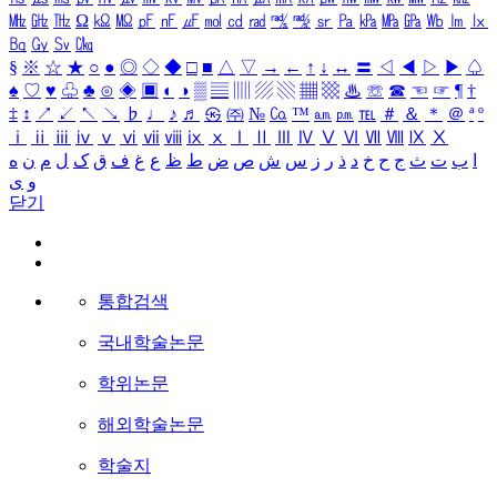
㎒
㎓
㎔
Ω
㏀
㏁
㎊
㎋
㎌
㏖
㏅
㎭
㎮
㎯
㏛
㎩
㎪
㎫
㎬
㏝
㏐
㏓
㏃
㏉
㏜
㏆
§
※
☆
★
○
●
◎
◇
◆
□
■
△
▽
→
←
↑
↓
↔
〓
◁
◀
▷
▶
♤
♠
♡
♥
♧
♣
⊙
◈
▣
◐
◑
▒
▤
▥
▨
▧
▦
▩
♨
☏
☎
☜
☞
¶
†
‡
↕
↗
↙
↖
↘
♭
♩
♪
♬
㉿
㈜
№
㏇
™
㏂
㏘
℡
＃
＆
＊
＠
ª
º
ⅰ
ⅱ
ⅲ
ⅳ
ⅴ
ⅵ
ⅶ
ⅷ
ⅸ
ⅹ
Ⅰ
Ⅱ
Ⅲ
Ⅳ
Ⅴ
Ⅵ
Ⅶ
Ⅷ
Ⅸ
Ⅹ
ا
ب
ت
ث
ج
ح
خ
د
ذ
ر
ز
س
ش
ص
ض
ط
ظ
ع
غ
ف
ق
ک
ل
م
ن
ه
و
ی
닫기
통합검색
국내학술논문
학위논문
해외학술논문
학술지