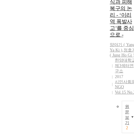
식과 피해
복구의 논
리 - ‘이리
역 폭발사
고’를 중심
으로 -
양야기
(
Yan
Ya
Ki
)
,
정호
( Jung Ho Gi 
한양대학
제3섹터연
구소
2017
시민사회
NGO
Vol.15 No.
원
문
보
기
2