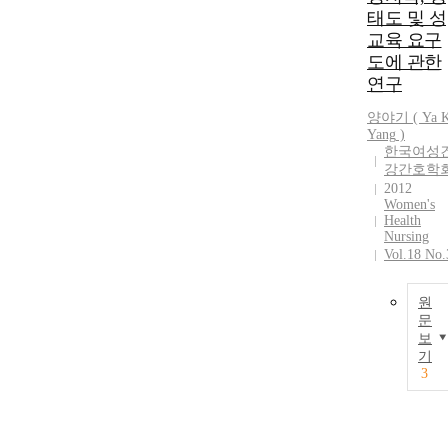
태도 및 성
교육 요구
도에 관한
연구
양야기
(
Ya
K
Yang
)
한국여성
강간호학
2012
Women's
Health
Nursing
Vol.18 No.
원
문
보
기
3