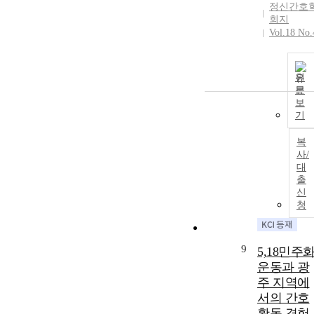
정신간호
회지
Vol.18 No.
원
문
보
기
복
사/
대
출
신
청
9
5,18민주
운동과 광
주 지역에
서의 간호
활동 경험