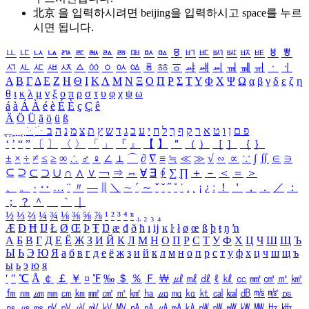
北京 을 입력하시려면
beijing
을 입력하시고 space를 누르
시면 됩니다.
ㅥ
ㅦ
ㅧ
ㅨ
ㅩ
ㅪ
ㅫ
ㅬ
ㅭ
ㅮ
ㅯ
ㅰ
ㅱ
ㅲ
ㅳ
ㅴ
ㅵ
ㅶ
ㅷ
ㅸ
ㅹ
ㅺ
ㅻ
ㅼ
ㅽ
ㅾ
ㅿ
ㆀ
ㆁ
ㆂ
ㆃ
ㆄ
ㆅ
ㆆ
ㆇ
ㆈ
ㆉ
ㆊ
ㆋ
ㆌ
ㆍ
ㆎ
Α
Β
Γ
Δ
Ε
Ζ
Η
Θ
Ι
Κ
Λ
Μ
Ν
Ξ
Ο
Π
Ρ
Σ
Τ
Υ
Φ
Χ
Ψ
Ω
α
β
γ
δ
ε
ζ
η
θ
ι
κ
λ
μ
ν
ξ
ο
π
ρ
σ
τ
υ
φ
χ
ψ
ω
á
à
Á
À
é
è
É
È
ç
Ç
ê
Ä
Ö
Ü
ä
ö
ü
ß
ְ
ֳ
ֲ
ֱ
ָ
ַ
ֵ
ֶ
ִ
ֹ
ּ
ֻ
ׂ
ׁ
ּ
ב
ה
נ
מ
צ
ת
ץ
ש
ד
ג
כ
ע
י
ח
ל
ך
ף
ק
ר
א
ט
ו
ן
ם
פ
‘
’
“
”
〔
〕
〈
〉
「
」
『
』
【
】
＂
（
）
［
］
｛
｝
±
×
÷
≠
≤
≥
∞
∴
♂
♀
∠
⊥
⌒
∂
∇
≡
≒
≪
≫
√
∽
∝
∵
∫
∬
∈
∋
⊆
⊇
⊂
⊃
∪
∩
∧
∨
￢
⇒
⇔
∀
∃
∮
∑
∏
＋
－
＜
＝
＞
、
。
·
‥
…
¨
〃
―
∥
＼
∼
´
～
ˇ
˘
˝
˚
˙
¸
˛
¡
¿
ː
！
＇
，
．
／
：
；
？
＾
＿
｀
｜
½
⅓
⅔
¼
¾
⅛
⅜
⅝
⅞
¹
²
³
⁴
ⁿ
₁
₂
₃
₄
Æ
Ð
Ħ
Ĳ
Ł
Ø
Œ
Þ
Ŧ
Ŋ
æ
đ
ð
ħ
ı
ĳ
ĸ
ŀ
ł
ø
œ
ß
þ
ŧ
ŋ
ŉ
А
Б
В
Г
Д
Е
Ё
Ж
З
И
Й
К
Л
М
Н
О
П
Р
С
Т
У
Ф
Х
Ц
Ч
Ш
Щ
Ъ
Ы
Ь
Э
Ю
Я
а
б
в
г
д
е
ё
ж
з
и
й
к
л
м
н
о
п
р
с
т
у
ф
х
ц
ч
ш
щ
ъ
ы
ь
э
ю
я
′
″
℃
Å
￠
￡
￥
¤
℉
‰
＄
％
Ｆ
￦
㎕
㎖
㎗
ℓ
㎘
㏄
㎣
㎤
㎥
㎦
㎙
㎚
㎛
㎜
㎝
㎞
㎟
㎠
㎡
㎢
㏊
㎍
㎎
㎏
㏏
㎈
㎉
㏈
㎧
㎨
㎰
㎱
㎲
㎳
㎴
㎵
㎶
㎷
㎸
㎹
㎀
㎁
㎂
㎃
㎄
㎺
㎻
㎽
㎾
㎿
㎐
㎑