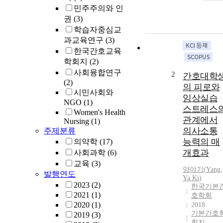
민주주의와 인
권
(3)
학습자중심교
과교육연구
(3)
한국간호교육
학회지
(2)
사회융합연구
2
간호대학
(2)
의 피로와
시민사회와
임상실습
NGO
(1)
스트레스
Women's Health
관계에서
Nursing
(1)
의사소통
주제분류
능력의 매
의약학
(17)
개효과
사회과학
(6)
교육
(3)
양야기
(
Yang
,
발행연도
Ya
Ki
)
2023
(2)
한국기본
2021
(1)
호학회
2020
(1)
2018
기본간호
2019
(3)
회지