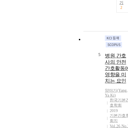
기
2
5
병원 간호
사의 안전
간호활동
영향을 미
치는 요인
양야기
(
Yang
,
Ya
Ki
)
한국기본
호학회
2019
기본간호
회지
Vol.26 No.