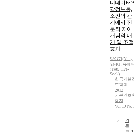
디네이터
감정노동,
소진의 관
계에서 전
문직 자아
개념의 매
개 및 조절
효과
양야기
(
Yang
,
Ya
-
Ki
)
,
유혜
(You, Hye-
Sook)
한국기본
호학회
2012
기본간호
회지
Vol.19 No.
원
문
보