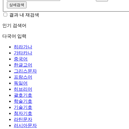
상세검색
결과 내 재검색
인기 검색어
다국어 입력
히라가나
가타카나
중국어
한글고어
그리스문자
프랑스어
독일어
히브리어
괄호기호
학술기호
기술기호
첨자기호
라틴문자
러시아문자