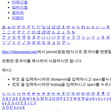
단위기호
일반기호
로마자
아랍어
あ
ぁ
か
が
さ
ざ
た
だ
な
は
ば
ぱ
ま
や
ゃ
ら
わ
ゎ
ん
い
ぃ
き
こ
ご
そ
ぞ
と
ど
の
ほ
ぼ
ぽ
も
よ
ょ
ろ
を
ア
ァ
カ
サ
ザ
タ
ダ
ナ
ハ
バ
パ
マ
ヤ
ャ
ラ
ワ
ヮ
ン
イ
ィ
キ
ギ
ソ
ゾ
ト
ド
ノ
ホ
ボ
ポ
モ
ヨ
ョ
ロ
ヲ
―
http://chineseinput.net/
에서 pinyin(병음)방식으로 중국어를 변환
변환된 중국어를 복사하여 사용하시면 됩니다.
예시)
中文 을 입력하시려면
zhongwen
을 입력하시고 space를
北京 을 입력하시려면
beijing
을 입력하시고 space를 누르
ㅥ
ㅦ
ㅧ
ㅨ
ㅩ
ㅪ
ㅫ
ㅬ
ㅭ
ㅮ
ㅯ
ㅰ
ㅱ
ㅲ
ㅳ
ㅴ
ㅵ
ㅶ
ㅷ
ㅸ
ㅹ
ㅺ
Α
Β
Γ
Δ
Ε
Ζ
Η
Θ
Ι
Κ
Λ
Μ
Ν
Ξ
Ο
Π
Ρ
Σ
Τ
Υ
Φ
Χ
Ψ
Ω
α
β
γ
δ
ε
ζ
η
á
à
Á
À
é
è
É
È
ç
Ç
ê
Ä
Ö
Ü
ä
ö
ü
ß