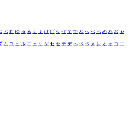
ぶ
ぷ
む
ゆ
ゅ
る
え
ぇ
け
げ
せ
ぜ
て
で
ね
へ
べ
ぺ
め
れ
お
ぉ
プ
ム
ユ
ュ
ル
エ
ェ
ケ
ゲ
セ
ゼ
テ
デ
ヘ
ベ
ペ
メ
レ
オ
ォ
コ
ゴ