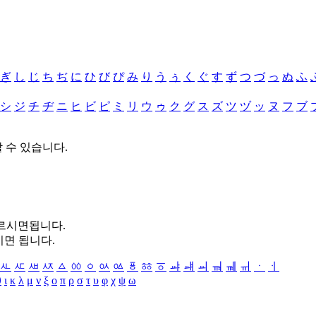
ぎ
し
じ
ち
ぢ
に
ひ
び
ぴ
み
り
う
ぅ
く
ぐ
す
ず
つ
づ
っ
ぬ
ふ
シ
ジ
チ
ヂ
ニ
ヒ
ビ
ピ
ミ
リ
ウ
ゥ
ク
グ
ス
ズ
ツ
ヅ
ッ
ヌ
フ
ブ
할 수 있습니다.
누르시면됩니다.
시면 됩니다.
ㅻ
ㅼ
ㅽ
ㅾ
ㅿ
ㆀ
ㆁ
ㆂ
ㆃ
ㆄ
ㆅ
ㆆ
ㆇ
ㆈ
ㆉ
ㆊ
ㆋ
ㆌ
ㆍ
ㆎ
θ
ι
κ
λ
μ
ν
ξ
ο
π
ρ
σ
τ
υ
φ
χ
ψ
ω