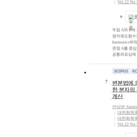
Vol.22 No.
agreement with
matrix element
Nesbet.
integrals for 
numerical valu
dipole moment
elements evalu
두점 A와 B에 위
methods are in
원자궤도함수의 s
with each other
harmonics
준점 A를 중
공통좌표상에 
이 Slater 
개식을 사용하여 t
overlap int
유도하였으며 
7
변분법에 
이용하여
한 분자의
$CH_4,\;H_2O
계산
H_6$ 및 $PH
center overla
안상운
,
Sang
산하였을 때 
대한화학
Mulliken의
대한화학
다. Slater type 
Vol.22 No.
located at two 
A and B, are ex