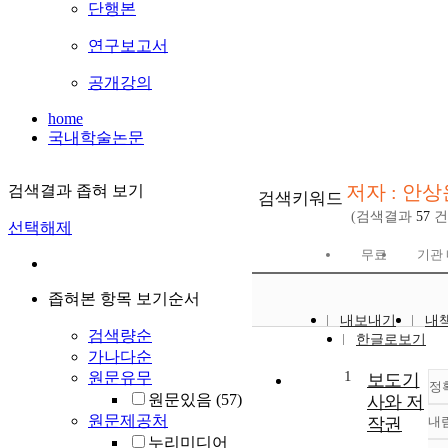
단행본
연구보고서
공개강의
home
국내학술논문
저자 : 안상
검색결과 좁혀 보기
검색키워드
(검색결과
57
건
선택해제
무료
기관 
좁혀본 항목 보기순서
내보내기
내
검색량순
한글로보기
가나다순
1
원문유무
보도기
정
원문있음
(57)
사와 저
원문제공처
작권
내
누리미디어