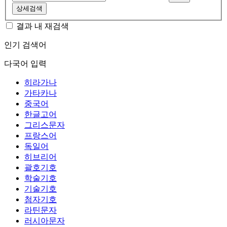
상세검색
결과 내 재검색
인기 검색어
다국어 입력
히라가나
가타카나
중국어
한글고어
그리스문자
프랑스어
독일어
히브리어
괄호기호
학술기호
기술기호
첨자기호
라틴문자
러시아문자