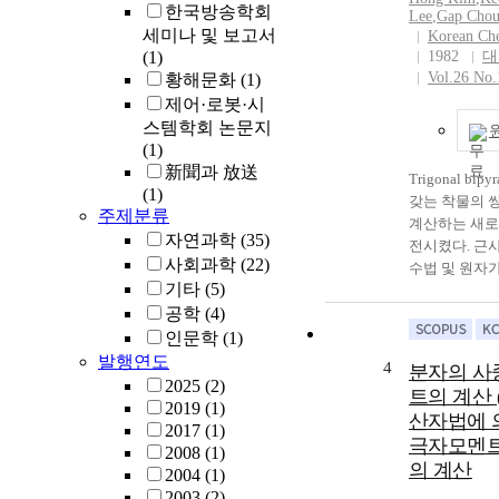
한국방송학회
트가 ${\sigm
Lee
,
Gap Chou
세미나 및 보고서
을 가정했을 
Korean Che
(1)
에 가까웠다. A m
1982
대
Vol.26 No.
황해문화
(1)
calculation of 
contribution o
제어·로봇·시
bonding molecu
스템학회 논문지
the dipole mom
(1)
octahedral [M
新聞과 放送
Trigonal bip
type complexe
(1)
갖는 착물의 
developed [M(II
주제분류
계산하는 새로
V(III), Cr(III), F
자연과학
(35)
전시켰다. 근
Co(III); A = O 
사회과학
(22)
수법 및 원자
or Cl]. The con
기타
(5)
용하여 몇개의 tr
${\pi}$ bondi
공학
(4)
bipyramid
orbitals to the
의 쌍극자모멘
인문학
(1)
moments is fou
으며 근사분자
발행연도
4
smaller than th
분자의 사
계산한 값이 
2025
(2)
${\sigma}$ bo
트의 계산 (
가까운 값을 주
2019
(1)
molecular orbit
산자법에 
자모멘트 계
2017
(1)
contribution m
극자모멘
trigonal bip
2008
(1)
negligible even
의 계산
는 착물의 기
2004
(1)
complexes in 
를 예측하는 데
2003
(2)