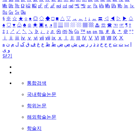
㎒
㎓
㎔
Ω
㏀
㏁
㎊
㎋
㎌
㏖
㏅
㎭
㎮
㎯
㏛
㎩
㎪
㎫
㎬
㏝
㏐
㏓
㏃
㏉
㏜
㏆
§
※
☆
★
○
●
◎
◇
◆
□
■
△
▽
→
←
↑
↓
↔
〓
◁
◀
▷
▶
♤
♠
♡
♥
♧
♣
⊙
◈
▣
◐
◑
▒
▤
▥
▨
▧
▦
▩
♨
☏
☎
☜
☞
¶
†
‡
↕
↗
↙
↖
↘
♭
♩
♪
♬
㉿
㈜
№
㏇
™
㏂
㏘
℡
＃
＆
＊
＠
ª
º
ⅰ
ⅱ
ⅲ
ⅳ
ⅴ
ⅵ
ⅶ
ⅷ
ⅸ
ⅹ
Ⅰ
Ⅱ
Ⅲ
Ⅳ
Ⅴ
Ⅵ
Ⅶ
Ⅷ
Ⅸ
Ⅹ
ا
ب
ت
ث
ج
ح
خ
د
ذ
ر
ز
س
ش
ص
ض
ط
ظ
ع
غ
ف
ق
ک
ل
م
ن
ه
و
ی
닫기
통합검색
국내학술논문
학위논문
해외학술논문
학술지