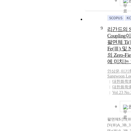
perpendicuar 
the polarizabil
closer to the e
values than tho
methods.
9
리간드의 Spi
Couplin
팔면체 Ti(Ⅲ
Fe(Ⅲ) 및 
의 Zero-Fiel
에 미치는
안상운
,
이기
Sangwoon
,
Le
대한화학
대한화학
Vol.23 No.
팔면체$ [Ti(Ⅲ)
[V(Ⅲ)A_3B_3]
[Fe(Ⅲ)A_3B_3