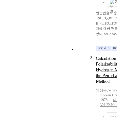
common coordi
by expanding t
harmonics and 
변분법을 이
of these orbital
$NH_3,\;BH_3
the reference p
H_4,\;PO,\;P
formulas for tw
자에 대한 편
overlap integra
였다. $\alpha$ 값은 CNDO/2
using the gene
MINDO/1, M
formulas of sla
험치에 가까운
orbitals. Two c
만 ${\alpha}_
integrals for
은 값을 얻지 못
8
Calculation 
$CH_4,\;H_2O
polarizability 
Polarizabili
H_6\;and\;PH
components fo
Hydrogen M
are evaluated,
$NH_3,\;BH_3
the Perturba
formulas for tw
H_4,\;PO,\;PO
Method
overlap integra
molecules are 
are in agreemen
the variation 
안상운
,
Sang
two center over
parallel compo
Korean Che
of Mulliken.
polarizability a
1978
대
experimental v
Vol.22 No.
those of CND
and MINDO/2, 