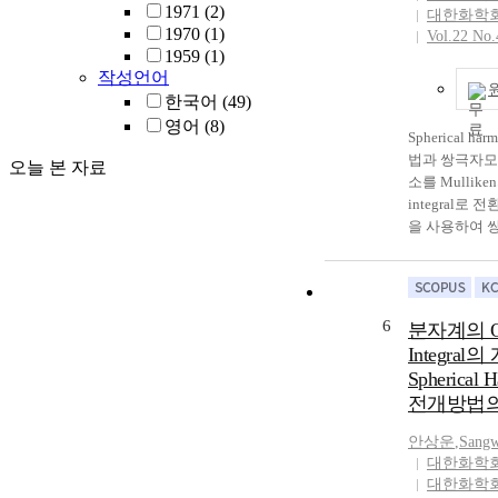
값이 Nesbet
1971
(2)
대한화학
였다. Operator 
1970
(1)
Vol.22 No.
been applied f
1959
(1)
of the quadru
작성언어
matrix-element
한국어
(49)
formulas for t
영어
(8)
moment matrix
Spherical h
pairs of Slater 
법과 쌍극자모
오늘 본 자료
are derived, on
소를 Mulliken
expansion met
integral로
spherical harm
을 사용하여 
other the trans
행렬요소를 계
quadrupole mo
방법을 발전시켰
elements into 
법에 의하여 
integrals for 
모멘트행렬요소
6
분자계의 Ov
numerical valu
일치하였다. Two 
Integral
quadrupole mo
evaluation of 
Spherical 
elements evalu
moment matrix
전개방법의
methods are in
developed, one
with each othe
expansion met
안상운
,
Sang
calculated qua
spherical harm
대한화학
moment for the
other the tran
대한화학
of HCl molecule
method of the