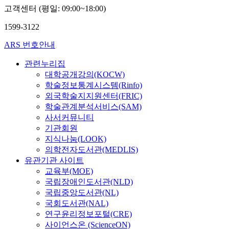
고객센터 (평일: 09:00~18:00)
and Y = O or S
calculated di
1599-3122
for these compl
reasonable agr
ARS 번호안내
the experiment
possible struct
관련누리집
complexes are 
대학공개강의(KOCW)
on the basis of
학술정보통계시스템(Rinfo)
dipole moment
외국학술지지원센터(FRIC)
학술관계분석서비스(SAM)
사서커뮤니티
기관회원
지식나눔(LOOK)
의학전자도서관(MEDLIS)
유관기관 사이트
교육부(MOE)
국립장애인도서관(NLD)
국립중앙도서관(NL)
국회도서관(NAL)
연구윤리정보포털(CRE)
사이언스온 (ScienceON)