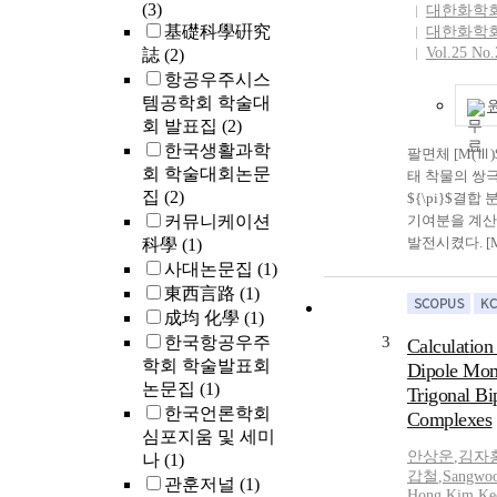
(3)
대한화학
基礎科學硏究
대한화학
Vol.25 No.
誌
(2)
항공우주시스
템공학회 학술대
회 발표집
(2)
한국생활과학
팔면체 [M(Ⅲ)
회 학술대회논문
태 착물의 쌍
집
(2)
${\pi}$결
커뮤니케이션
기여분을 계산
발전시켰다. [M(
科學
(1)
V(Ⅲ), Cr(Ⅲ),
사대논문집
(1)
Co(Ⅲ); A = O
東西言路
(1)
S 또는 Cl]
成均 化學
(1)
대한 ${\pi}
한국항공우주
3
Calculation 
함수의 기여
학회 학술발표회
Dipole Mom
${\sigma}
논문집
(1)
Trigonal Bi
수의 기여분보
한국언론학회
Complexes
편재화 ${\pi
심포지움 및 세미
고 있는 킬레
안상운
,
김자
나
(1)
지도 무시할 
갑철
,
Sangwo
관훈저널
(1)
되었다. 계산
Hong Kim
,
Ke