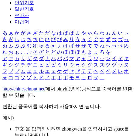
단위기호
일반기호
로마자
아랍어
あ
ぁ
か
が
さ
ざ
た
だ
な
は
ば
ぱ
ま
や
ゃ
ら
わ
ゎ
ん
い
ぃ
き
ぎ
し
じ
ち
ぢ
に
ひ
び
ぴ
み
り
う
ぅ
く
ぐ
す
ず
つ
づ
っ
ぬ
ふ
ぶ
ぷ
む
ゆ
ゅ
る
え
ぇ
け
げ
せ
ぜ
て
で
ね
へ
べ
ぺ
め
れ
お
ぉ
こ
ご
そ
ぞ
と
ど
の
ほ
ぼ
ぽ
も
よ
ょ
ろ
を
ア
ァ
カ
サ
ザ
タ
ダ
ナ
ハ
バ
パ
マ
ヤ
ャ
ラ
ワ
ヮ
ン
イ
ィ
キ
ギ
シ
ジ
チ
ヂ
ニ
ヒ
ビ
ピ
ミ
リ
ウ
ゥ
ク
グ
ス
ズ
ツ
ヅ
ッ
ヌ
フ
ブ
プ
ム
ユ
ュ
ル
エ
ェ
ケ
ゲ
セ
ゼ
テ
デ
ヘ
ベ
ペ
メ
レ
オ
ォ
コ
ゴ
ソ
ゾ
ト
ド
ノ
ホ
ボ
ポ
モ
ヨ
ョ
ロ
ヲ
―
http://chineseinput.net/
에서 pinyin(병음)방식으로 중국어를 변환
할 수 있습니다.
변환된 중국어를 복사하여 사용하시면 됩니다.
예시)
中文 을 입력하시려면
zhongwen
을 입력하시고 space를
누르시면됩니다.