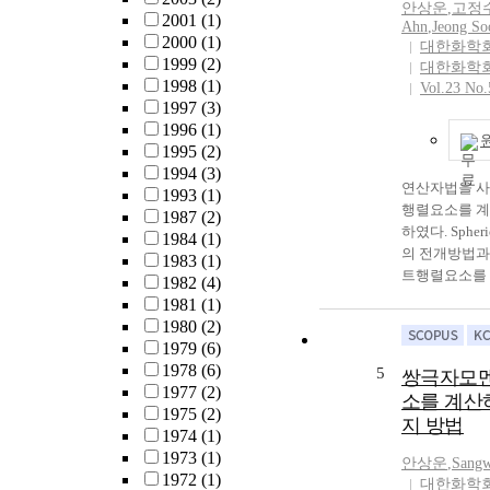
delocalization
안상운
,
고정
A new method f
2001
(1)
electron is as
Ahn
,
Jeong So
of the the dip
2000
(1)
calculated dip
대한화학
trigonal bipyr
1999
(2)
대한화학
= $u_{\sigma}
complexes has
1998
(1)
Vol.23 No.
are closer to t
developed in t
1997
(3)
values than tho
Illustrative ca
1996
(1)
where only ${
performed on a
1995
(2)
are assumed to
bipyramidal c
1994
(3)
연산자법을 
the approxima
1993
(1)
행렬요소를 계
orbital and th
1987
(2)
하였다. Spheric
method. The ca
1984
(1)
의 전개방법과
values of the 
1983
(1)
트행렬요소를 M
by the approxi
1982
(4)
overlap int
orbital method
1981
(1)
는 방법을 사용하
to the experim
1980
(2)
도함수쌍에 대
The calculated
1979
(6)
멘트행렬요소이
moments may b
1978
(6)
5
쌍극자모멘
도하였다. 두
predict the ge
1977
(2)
소를 계산
계산한 사중
structure of tr
1975
(2)
지 방법
요소의 값이 
bipyramidal c
1974
(1)
바닥상태의 HC
1973
(1)
안상운
,
Sang
여 계산한 사
1972
(1)
대한화학