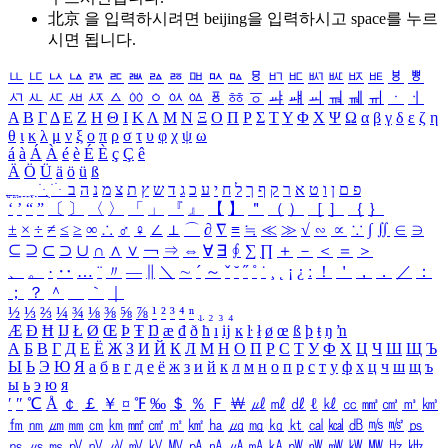
北京 을 입력하시려면
beijing
을 입력하시고 space를 누르
시면 됩니다.
ㅥ
ㅦ
ㅧ
ㅨ
ㅩ
ㅪ
ㅫ
ㅬ
ㅭ
ㅮ
ㅯ
ㅰ
ㅱ
ㅲ
ㅳ
ㅴ
ㅵ
ㅶ
ㅷ
ㅸ
ㅹ
ㅺ
ㅻ
ㅼ
ㅽ
ㅾ
ㅿ
ㆀ
ㆁ
ㆂ
ㆃ
ㆄ
ㆅ
ㆆ
ㆇ
ㆈ
ㆉ
ㆊ
ㆋ
ㆌ
ㆍ
ㆎ
Α
Β
Γ
Δ
Ε
Ζ
Η
Θ
Ι
Κ
Λ
Μ
Ν
Ξ
Ο
Π
Ρ
Σ
Τ
Υ
Φ
Χ
Ψ
Ω
α
β
γ
δ
ε
ζ
η
θ
ι
κ
λ
μ
ν
ξ
ο
π
ρ
σ
τ
υ
φ
χ
ψ
ω
á
à
Á
À
é
è
É
È
ç
Ç
ê
Ä
Ö
Ü
ä
ö
ü
ß
ְ
ֳ
ֲ
ֱ
ָ
ַ
ֵ
ֶ
ִ
ֹ
ּ
ֻ
ׂ
ׁ
ּ
ב
ה
נ
מ
צ
ת
ץ
ש
ד
ג
כ
ע
י
ח
ל
ך
ף
ק
ר
א
ט
ו
ן
ם
פ
‘
’
“
”
〔
〕
〈
〉
「
」
『
』
【
】
＂
（
）
［
］
｛
｝
±
×
÷
≠
≤
≥
∞
∴
♂
♀
∠
⊥
⌒
∂
∇
≡
≒
≪
≫
√
∽
∝
∵
∫
∬
∈
∋
⊆
⊇
⊂
⊃
∪
∩
∧
∨
￢
⇒
⇔
∀
∃
∮
∑
∏
＋
－
＜
＝
＞
、
。
·
‥
…
¨
〃
―
∥
＼
∼
´
～
ˇ
˘
˝
˚
˙
¸
˛
¡
¿
ː
！
＇
，
．
／
：
；
？
＾
＿
｀
｜
½
⅓
⅔
¼
¾
⅛
⅜
⅝
⅞
¹
²
³
⁴
ⁿ
₁
₂
₃
₄
Æ
Ð
Ħ
Ĳ
Ł
Ø
Œ
Þ
Ŧ
Ŋ
æ
đ
ð
ħ
ı
ĳ
ĸ
ŀ
ł
ø
œ
ß
þ
ŧ
ŋ
ŉ
А
Б
В
Г
Д
Е
Ё
Ж
З
И
Й
К
Л
М
Н
О
П
Р
С
Т
У
Ф
Х
Ц
Ч
Ш
Щ
Ъ
Ы
Ь
Э
Ю
Я
а
б
в
г
д
е
ё
ж
з
и
й
к
л
м
н
о
п
р
с
т
у
ф
х
ц
ч
ш
щ
ъ
ы
ь
э
ю
я
′
″
℃
Å
￠
￡
￥
¤
℉
‰
＄
％
Ｆ
￦
㎕
㎖
㎗
ℓ
㎘
㏄
㎣
㎤
㎥
㎦
㎙
㎚
㎛
㎜
㎝
㎞
㎟
㎠
㎡
㎢
㏊
㎍
㎎
㎏
㏏
㎈
㎉
㏈
㎧
㎨
㎰
㎱
㎲
㎳
㎴
㎵
㎶
㎷
㎸
㎹
㎀
㎁
㎂
㎃
㎄
㎺
㎻
㎽
㎾
㎿
㎐
㎑