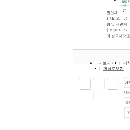
perturbation t
functions are n
팔면체
the energy leve
$[M(II)Cl_2N
the ground stat
형 및 사면체
complexes by t
$[Pd(II)X_2
coupling inter
의 쌍극자모멘
ligand orbitals
궤도함수를 사
effect on the e
였다. 이들 착
splitting for t
산한 쌍극자모
is decreased in
실험치와 비교
V(Ⅲ) > Fe(Ⅲ).
내보내기
내
였다. 계산한
한글로보기
를 기초로 하
대한 가능한 
였다. The dipol
정
octahedral
내
$[M(II)Cl_2N
square planar a
10
$[Pd(II)X_2Y_
complexes are 
using the appr
molecular orbi
[M(II) = Ni(II) 