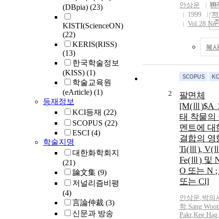
10
안상운
한
(DBpia)
(23)
1999
저
Vol.28 No.
KISTI(ScienceON)
(22)
KERIS(RISS)
복사
(13)
한국학술정보
(KISS)
(1)
학술교육원
(eArticle)
(1)
2
팔면체
등재정보
[M(Ⅲ)$A_
KCI등재
(22)
태 착물의
SCOPUS
(22)
멘트에 대한 
ESCI
(4)
결합의 영향 
학술지명
Ti(Ⅲ), V(Ⅲ
대한화학회지
Fe(Ⅲ) 및 N
(21)
O 또는 N ; 
論文集
(9)
또는 Cl]
저널리즘비평
(4)
안상운
,
박의
言論仲裁
(3)
학
,
Sang Woo
신문과 방송
Pakr
,
Kee Hag