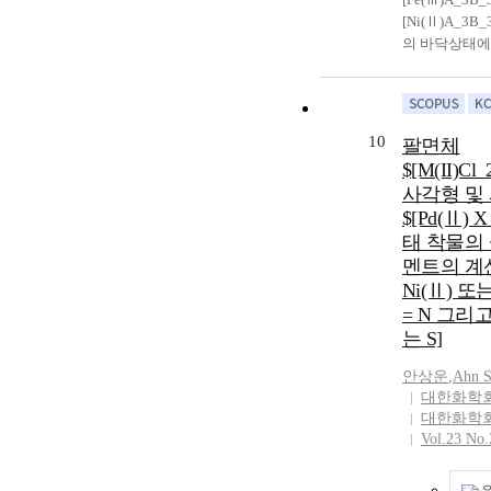
[Ni(Ⅱ)A_3B
의 바닥상태에
궤도함수의 spin
coupling의
보았다. 리간
spin-orbit c
10
팔면체
태의 파동함수
$[M(II)Cl_
주지 않았으나
사각형 및
의 분열에는 
$[Pd(Ⅱ) 
며, 그 크기는 Ti
태 착물의
> Fe(Ⅲ)의
다 An effect of 
멘트의 계산 
coupling inter
Ni(Ⅱ) 또는
ligand orbital
= N 그리고
state for octah
는 S]
$[Ti(Ⅲ)A_3B_
[V(Ⅲ)A_3B_3]
안상운
,
Ahn 
[Fe(Ⅲ)A_3B_3
대한화학
[Ni(Ⅱ)A_3B_3
대한화학
complexes has
Vol.23 No.
investigated in
applying the d