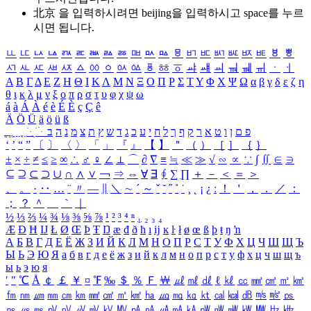
北京 을 입력하시려면
beijing
을 입력하시고 space를 누르
시면 됩니다.
ㅥ
ㅦ
ㅧ
ㅨ
ㅩ
ㅪ
ㅫ
ㅬ
ㅭ
ㅮ
ㅯ
ㅰ
ㅱ
ㅲ
ㅳ
ㅴ
ㅵ
ㅶ
ㅷ
ㅸ
ㅹ
ㅺ
ㅻ
ㅼ
ㅽ
ㅾ
ㅿ
ㆀ
ㆁ
ㆂ
ㆃ
ㆄ
ㆅ
ㆆ
ㆇ
ㆈ
ㆉ
ㆊ
ㆋ
ㆌ
ㆍ
ㆎ
Α
Β
Γ
Δ
Ε
Ζ
Η
Θ
Ι
Κ
Λ
Μ
Ν
Ξ
Ο
Π
Ρ
Σ
Τ
Υ
Φ
Χ
Ψ
Ω
α
β
γ
δ
ε
ζ
η
θ
ι
κ
λ
μ
ν
ξ
ο
π
ρ
σ
τ
υ
φ
χ
ψ
ω
á
à
Á
À
é
è
É
È
ç
Ç
ê
Ä
Ö
Ü
ä
ö
ü
ß
ְ
ֳ
ֲ
ֱ
ָ
ַ
ֵ
ֶ
ִ
ֹ
ּ
ֻ
ׂ
ׁ
ּ
ב
ה
נ
מ
צ
ת
ץ
ש
ד
ג
כ
ע
י
ח
ל
ך
ף
ק
ר
א
ט
ו
ן
ם
פ
‘
’
“
”
〔
〕
〈
〉
「
」
『
』
【
】
＂
（
）
［
］
｛
｝
±
×
÷
≠
≤
≥
∞
∴
♂
♀
∠
⊥
⌒
∂
∇
≡
≒
≪
≫
√
∽
∝
∵
∫
∬
∈
∋
⊆
⊇
⊂
⊃
∪
∩
∧
∨
￢
⇒
⇔
∀
∃
∮
∑
∏
＋
－
＜
＝
＞
、
。
·
‥
…
¨
〃
―
∥
＼
∼
´
～
ˇ
˘
˝
˚
˙
¸
˛
¡
¿
ː
！
＇
，
．
／
：
；
？
＾
＿
｀
｜
½
⅓
⅔
¼
¾
⅛
⅜
⅝
⅞
¹
²
³
⁴
ⁿ
₁
₂
₃
₄
Æ
Ð
Ħ
Ĳ
Ł
Ø
Œ
Þ
Ŧ
Ŋ
æ
đ
ð
ħ
ı
ĳ
ĸ
ŀ
ł
ø
œ
ß
þ
ŧ
ŋ
ŉ
А
Б
В
Г
Д
Е
Ё
Ж
З
И
Й
К
Л
М
Н
О
П
Р
С
Т
У
Ф
Х
Ц
Ч
Ш
Щ
Ъ
Ы
Ь
Э
Ю
Я
а
б
в
г
д
е
ё
ж
з
и
й
к
л
м
н
о
п
р
с
т
у
ф
х
ц
ч
ш
щ
ъ
ы
ь
э
ю
я
′
″
℃
Å
￠
￡
￥
¤
℉
‰
＄
％
Ｆ
￦
㎕
㎖
㎗
ℓ
㎘
㏄
㎣
㎤
㎥
㎦
㎙
㎚
㎛
㎜
㎝
㎞
㎟
㎠
㎡
㎢
㏊
㎍
㎎
㎏
㏏
㎈
㎉
㏈
㎧
㎨
㎰
㎱
㎲
㎳
㎴
㎵
㎶
㎷
㎸
㎹
㎀
㎁
㎂
㎃
㎄
㎺
㎻
㎽
㎾
㎿
㎐
㎑