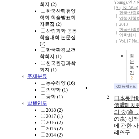
Young)
,
안기
회지
(2)
(An, Ki-Wan)
한국산림휴양
한국산림
학회 학술발표회
양복지학
자료집
(2)
2013
한국산림
산림과학 공동
양학회지
학술대회 논문집
Vol.17 No.
(2)
한국환경보건
학회지
(1)
원
문
한국환경과학
보
회지
(1)
기
주제분류
2
농수해양
(16)
의약학
(1)
공학
(1)
2
日本長野
발행연도
信濃町치
2018
(2)
의 숲(癒し
2017
(1)
の森) 정책
2016
(2)
에 관한 사
2015
(2)
례연구
2014
(2)