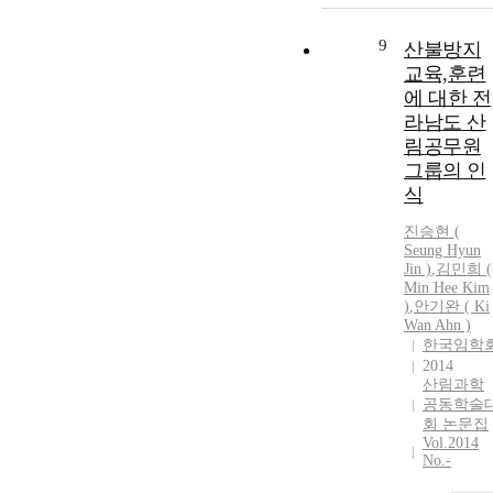
9
산불방지
교육,훈련
에 대한 전
라남도 산
림공무원
그룹의 인
식
진승현 (
Seung Hyun
Jin )
,
김민희 (
Min
Hee
Kim
)
,
안기완
( Ki
Wan Ahn )
한국임학
2014
산림과학
공동학술
회 논문집
Vol.2014
No.-