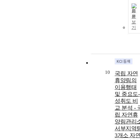
원
문
보
기
10
국립 자연
휴양림의
이용행태
및 중요도-
성취도 비
교 분석 - 
립 자연휴
양림관리
서부지역
3개소 자