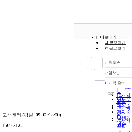
내보내기
내책장담기
한글로보기
정확도순
내림차순
정확도
순
10개씩 출력
내림차
인기도
순
조회
10개씩
연도순
출력
제목순
20개씩
저자순
출력
고객센터 (평일: 09:00~18:00)
발행기
30개씩
관순
1599-3122
출력