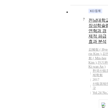
7
전남대학
장성학술
연혁과 경
제적 파급
효과 분석
김혜림 ( Hye
rin
Kim
)
,
김
희 (
Min
-
hee
Kim
)
,
안기완
Ki-wan An )
한국산림
제학회
2017
산림경제
구
Vol.24 No.