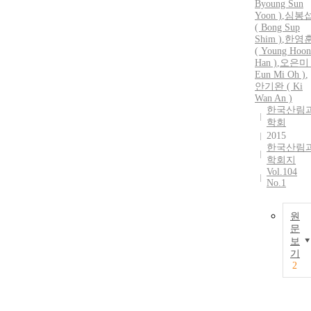
Byoung Sun
Yoon )
,
심봉
( Bong Sup
Shim )
,
한영
( Young Hoon
Han )
,
오은미 
Eun Mi Oh )
,
안기완
( Ki
Wan An )
한국산림
학회
2015
한국산림
학회지
Vol.104
No.1
원
문
보
기
2