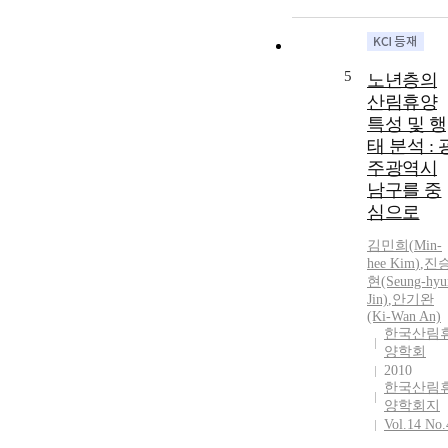
5
노년층의
산림휴양
특성 및 행
태 분석 : 
주광역시
남구를 중
심으로
김민희(
Min
-
hee
Kim
)
,
진
현(Seung-hyu
Jin)
,
안기완
(Ki-Wan An)
한국산림
양학회
2010
한국산림
양학회지
Vol.14 No.