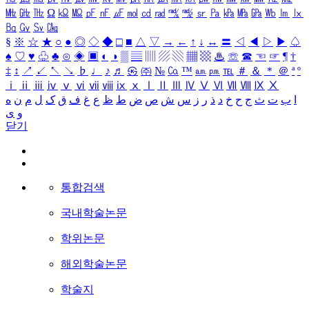
㎒
㎓
㎔
Ω
㏀
㏁
㎊
㎋
㎌
㏖
㏅
㎭
㎮
㎯
㏛
㎩
㎪
㎫
㎬
㏝
㏐
㏓
㏃
㏉
㏜
㏆
§
※
☆
★
○
●
◎
◇
◆
□
■
△
▽
→
←
↑
↓
↔
〓
◁
◀
▷
▶
♤
♠
♡
♥
♧
♣
⊙
◈
▣
◐
◑
▒
▤
▥
▨
▧
▦
▩
♨
☏
☎
☜
☞
¶
†
‡
↕
↗
↙
↖
↘
♭
♩
♪
♬
㉿
㈜
№
㏇
™
㏂
㏘
℡
＃
＆
＊
＠
ª
º
ⅰ
ⅱ
ⅲ
ⅳ
ⅴ
ⅵ
ⅶ
ⅷ
ⅸ
ⅹ
Ⅰ
Ⅱ
Ⅲ
Ⅳ
Ⅴ
Ⅵ
Ⅶ
Ⅷ
Ⅸ
Ⅹ
ا
ب
ت
ث
ج
ح
خ
د
ذ
ر
ز
س
ش
ص
ض
ط
ظ
ع
غ
ف
ق
ک
ل
م
ن
ه
و
ی
닫기
통합검색
국내학술논문
학위논문
해외학술논문
학술지