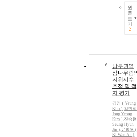
원
문
보
기
2
6
남부권역
삼나무림
지위지수
추정 및 적
지 평가
김영 ( Yeung
Kim
)
,
김민희 
Jong Yeong
Kim
)
,
진승현 
Seung Hyun
Jin )
,
유병오 (
Ki Wan An )
,