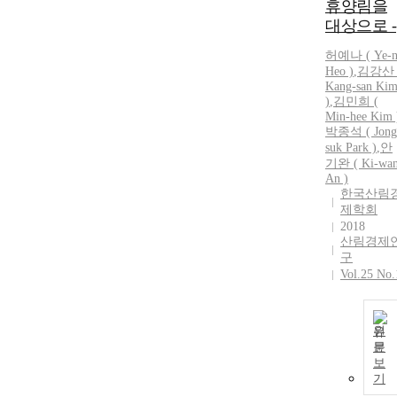
휴양림을
대상으로 -
허예나 ( Ye-n
Heo )
,
김강산 
Kang-san
Ki
)
,
김민희 (
Min
-
hee
Kim
박종석 ( Jong
suk Park )
,
안
기완
( Ki-wa
An )
한국산림
제학회
2018
산림경제
구
Vol.25 No.
원
문
보
기