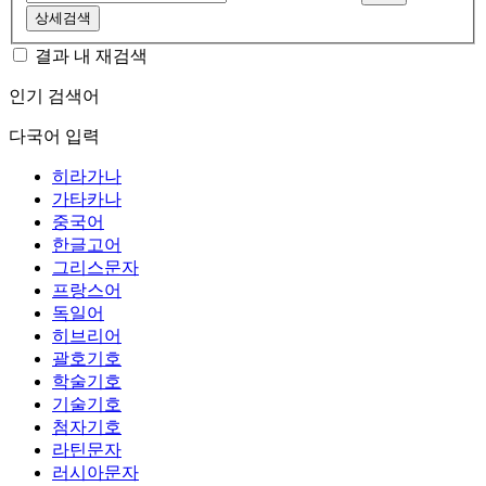
상세검색
결과 내 재검색
인기 검색어
다국어 입력
히라가나
가타카나
중국어
한글고어
그리스문자
프랑스어
독일어
히브리어
괄호기호
학술기호
기술기호
첨자기호
라틴문자
러시아문자