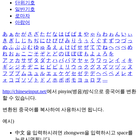
단위기호
일반기호
로마자
아랍어
あ
ぁ
か
が
さ
ざ
た
だ
な
は
ば
ぱ
ま
や
ゃ
ら
わ
ゎ
ん
い
ぃ
き
ぎ
し
じ
ち
ぢ
に
ひ
び
ぴ
み
り
う
ぅ
く
ぐ
す
ず
つ
づ
っ
ぬ
ふ
ぶ
ぷ
む
ゆ
ゅ
る
え
ぇ
け
げ
せ
ぜ
て
で
ね
へ
べ
ぺ
め
れ
お
ぉ
こ
ご
そ
ぞ
と
ど
の
ほ
ぼ
ぽ
も
よ
ょ
ろ
を
ア
ァ
カ
サ
ザ
タ
ダ
ナ
ハ
バ
パ
マ
ヤ
ャ
ラ
ワ
ヮ
ン
イ
ィ
キ
ギ
シ
ジ
チ
ヂ
ニ
ヒ
ビ
ピ
ミ
リ
ウ
ゥ
ク
グ
ス
ズ
ツ
ヅ
ッ
ヌ
フ
ブ
プ
ム
ユ
ュ
ル
エ
ェ
ケ
ゲ
セ
ゼ
テ
デ
ヘ
ベ
ペ
メ
レ
オ
ォ
コ
ゴ
ソ
ゾ
ト
ド
ノ
ホ
ボ
ポ
モ
ヨ
ョ
ロ
ヲ
―
http://chineseinput.net/
에서 pinyin(병음)방식으로 중국어를 변환
할 수 있습니다.
변환된 중국어를 복사하여 사용하시면 됩니다.
예시)
中文 을 입력하시려면
zhongwen
을 입력하시고 space를
누르시면됩니다.