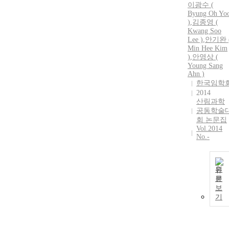
이광수 (
Byung Oh Yo
)
,
김종영 (
Kwang Soo
Lee )
,
안기완
Min
Hee
Kim
)
,
안영상 (
Young Sang
Ahn )
한국임학
2014
산림과학
공동학술
회 논문집
Vol.2014
No.-
원
문
보
기