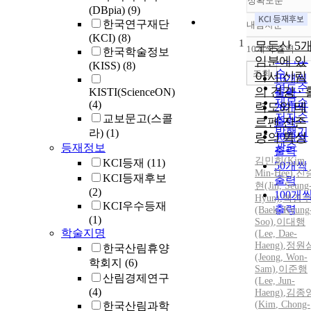
정확도순
(DBpia)
(9)
한국연구재단
내림차순
정확도
(KCI)
(8)
1
순
무등산 5
10개씩 출력
한국학술정보
내림차
인기도
임분에 있
(KISS)
(8)
순
조회
어서 산림
10개씩
연도순
의 건강 · 
KISTI(ScienceON)
출력
제목순
(4)
력도와 테
20개씩
저자순
교보문고(스콜
르펜 잔존
출력
발행기
라)
(1)
량의 특성
30개씩
관순
등재정보
출력
김민희(
Kim
,
KCI등재
(11)
50개씩
Min
-
Hee
)
,
진
KCI등재후보
출력
현(Jin, Seung
(2)
100개
Hyun)
,
백경
KCI우수등재
출력
(Baek, Kyung
(1)
Soo)
,
이대행
학술지명
(Lee, Dae-
Haeng)
,
정원
한국산림휴양
(Jeong, Won-
학회지
(6)
Sam)
,
이준행
산림경제연구
(Lee, Jun-
(4)
Haeng)
,
김종
(
Kim
, Chong-
한국산림과학