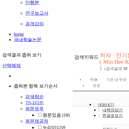
단행본
연구보고서
공개강의
home
국내학술논문
저자 : 안기
검색결과 좁혀 보기
검색키워드
( Min Hee 
선택해제
)
(검색결과
18
무료
기관 내 무료
좁혀본 항목 보기순서
유료
검색량순
가나다순
내보내기
원문유무
내책장담기
원문있음
(18)
한글로보기
원문제공처
누리미디어