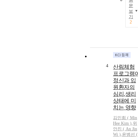
원
문
보
기
2
4
산림체험
프로그램
정신과 입
원환자의
심리,생리
상태에 미
치는 영향
김민희 (
Min
Hee
Kim
)
,
위
안진 ( An Jin
Wi )
,
윤병선 (