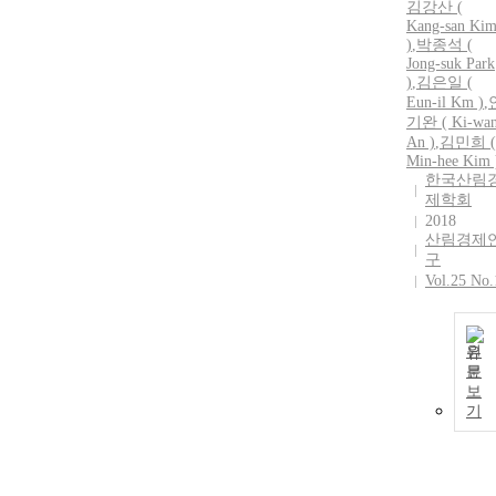
김강산 (
Kang-san
Ki
)
,
박종석 (
Jong-suk Park
)
,
김은일 (
Eun-il Km )
,
기완
( Ki-wa
An )
,
김민희 (
Min
-
hee
Kim
한국산림
제학회
2018
산림경제
구
Vol.25 No.
원
문
보
기