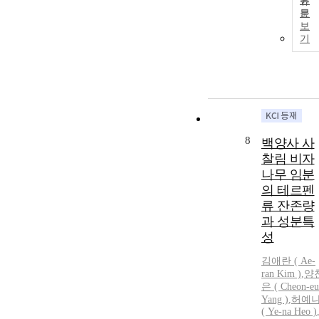
원
문
보
기
8
백양사 사
찰림 비자
나무 임분
의 테르펜
류 잔존량
과 성분특
성
김애란 ( Ae-
ran
Kim
)
,
양
은 ( Cheon-e
Yang )
,
허예
( Ye-na Heo )