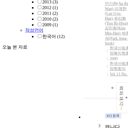
2013
(3)
안기완
(An Ki
2012
(1)
Wan)
,
이계한
2011
(2)
(Lee Gye-
Han)
,
유리화
2010
(2)
(Yoo Ri-Hwa)
2009
(1)
김민희(
Kim
작성언어
Min
-
Hee
)
,
박
한국어
(12)
석(Park Jong-
Seok)
오늘 본 자료
한국산림
양복지학
2009
한국산림
양학회지
Vol.13 No.
원
문
보
기
2
3
캐나다