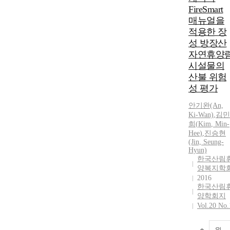
FireSmart
매뉴얼을
적용한 장
성 방장산
자연휴양
시설물의
산불 위험
성 평가
안기완
(An,
Ki-Wan)
,
김민
희(
Kim
,
Min
-
Hee
)
,
진승현
(Jin, Seung-
Hyun)
한국산림
양복지학
2016
한국산림
양학회지
Vol.20 No.