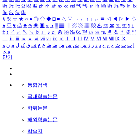
㎒
㎓
㎔
Ω
㏀
㏁
㎊
㎋
㎌
㏖
㏅
㎭
㎮
㎯
㏛
㎩
㎪
㎫
㎬
㏝
㏐
㏓
㏃
㏉
㏜
㏆
§
※
☆
★
○
●
◎
◇
◆
□
■
△
▽
→
←
↑
↓
↔
〓
◁
◀
▷
▶
♤
♠
♡
♥
♧
♣
⊙
◈
▣
◐
◑
▒
▤
▥
▨
▧
▦
▩
♨
☏
☎
☜
☞
¶
†
‡
↕
↗
↙
↖
↘
♭
♩
♪
♬
㉿
㈜
№
㏇
™
㏂
㏘
℡
＃
＆
＊
＠
ª
º
ⅰ
ⅱ
ⅲ
ⅳ
ⅴ
ⅵ
ⅶ
ⅷ
ⅸ
ⅹ
Ⅰ
Ⅱ
Ⅲ
Ⅳ
Ⅴ
Ⅵ
Ⅶ
Ⅷ
Ⅸ
Ⅹ
ا
ب
ت
ث
ج
ح
خ
د
ذ
ر
ز
س
ش
ص
ض
ط
ظ
ع
غ
ف
ق
ک
ل
م
ن
ه
و
ی
닫기
통합검색
국내학술논문
학위논문
해외학술논문
학술지