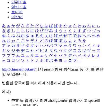
단위기호
일반기호
로마자
아랍어
あ
ぁ
か
が
さ
ざ
た
だ
な
は
ば
ぱ
ま
や
ゃ
ら
わ
ゎ
ん
い
ぃ
き
ぎ
し
じ
ち
ぢ
に
ひ
び
ぴ
み
り
う
ぅ
く
ぐ
す
ず
つ
づ
っ
ぬ
ふ
ぶ
ぷ
む
ゆ
ゅ
る
え
ぇ
け
げ
せ
ぜ
て
で
ね
へ
べ
ぺ
め
れ
お
ぉ
こ
ご
そ
ぞ
と
ど
の
ほ
ぼ
ぽ
も
よ
ょ
ろ
を
ア
ァ
カ
サ
ザ
タ
ダ
ナ
ハ
バ
パ
マ
ヤ
ャ
ラ
ワ
ヮ
ン
イ
ィ
キ
ギ
シ
ジ
チ
ヂ
ニ
ヒ
ビ
ピ
ミ
リ
ウ
ゥ
ク
グ
ス
ズ
ツ
ヅ
ッ
ヌ
フ
ブ
プ
ム
ユ
ュ
ル
エ
ェ
ケ
ゲ
セ
ゼ
テ
デ
ヘ
ベ
ペ
メ
レ
オ
ォ
コ
ゴ
ソ
ゾ
ト
ド
ノ
ホ
ボ
ポ
モ
ヨ
ョ
ロ
ヲ
―
http://chineseinput.net/
에서 pinyin(병음)방식으로 중국어를 변환
할 수 있습니다.
변환된 중국어를 복사하여 사용하시면 됩니다.
예시)
中文 을 입력하시려면
zhongwen
을 입력하시고 space를
누르시면됩니다.