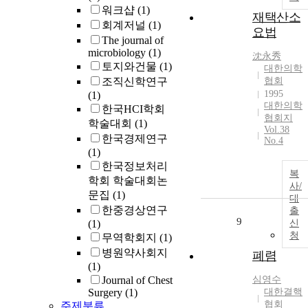
워크샵
(1)
재택산소
회계저널
(1)
요법
The journal of
microbiology
(1)
沈永秀
토지와건물
(1)
대한의학
조직신학연구
협회
1995
(1)
대한의학
한국HCI학회
협회지
학술대회
(1)
Vol.38
한국경제연구
No.4
(1)
한국정보처리
복
학회 학술대회논
사/
문집
(1)
대
한중경상연구
출
9
(1)
신
청
무역학회지
(1)
병원약사회지
폐렴
(1)
Journal of Chest
심영수
Surgery
(1)
대한결핵
협회
주제분류