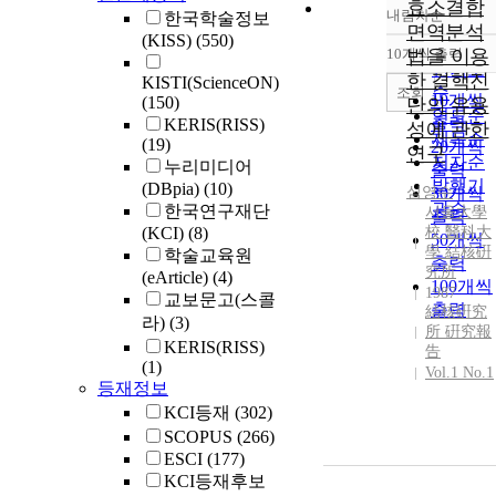
효소결합
내림차순
한국학술정보
정확도
면역분석
(KISS)
(550)
순
10개씩 출력
법을 이용
내림차
인기도
한 결핵진
KISTI(ScienceON)
순
조회
10개씩
(150)
단의 유용
연도순
출력
KERIS(RISS)
성에 관한
제목순
(19)
20개씩
연구
저자순
누리미디어
출력
발행기
(DBpia)
(10)
심영수
30개씩
관순
한국연구재단
서울大學
출력
(KCI)
(8)
校 醫科大
50개씩
學 結核硏
학술교육원
출력
究所
(eArticle)
(4)
100개씩
1987
교보문고(스콜
출력
結核硏究
라)
(3)
所 硏究報
KERIS(RISS)
告
(1)
Vol.1 No.1
등재정보
KCI등재
(302)
SCOPUS
(266)
ESCI
(177)
KCI등재후보