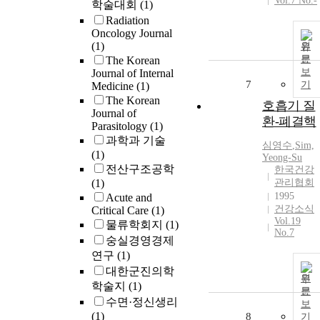
Vol.7 No.-
학술대회
(1)
Radiation
Oncology Journal
(1)
원
문
The Korean
보
Journal of Internal
7
기
Medicine
(1)
The Korean
호흡기 질
Journal of
환-폐결핵
Parasitology
(1)
과학과 기술
심영수
,
Sim,
(1)
Yeong-Su
전산구조공학
한국건강
(1)
관리협회
1995
Acute and
건강소식
Critical Care
(1)
Vol.19
물류학회지
(1)
No.7
숭실경영경제
연구
(1)
대한군진의학
원
학술지
(1)
문
수면·정신생리
보
(1)
8
기