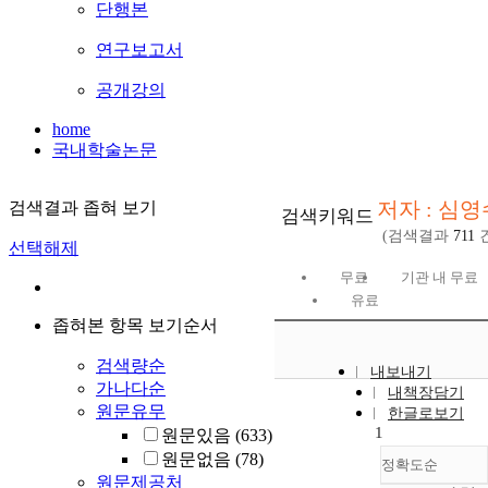
단행본
연구보고서
공개강의
home
국내학술논문
저자 : 심영
검색결과 좁혀 보기
검색키워드
(검색결과
711
건
선택해제
무료
기관 내 무료
유료
좁혀본 항목 보기순서
검색량순
내보내기
가나다순
내책장담기
원문유무
한글로보기
1
원문있음
(633)
원문없음
(78)
정확도순
원문제공처