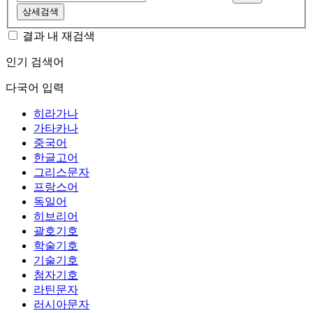
상세검색
결과 내 재검색
인기 검색어
다국어 입력
히라가나
가타카나
중국어
한글고어
그리스문자
프랑스어
독일어
히브리어
괄호기호
학술기호
기술기호
첨자기호
라틴문자
러시아문자