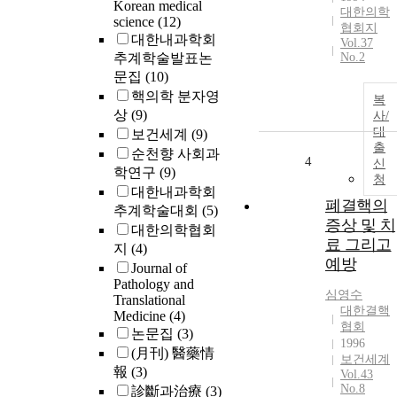
Korean medical
대한의학
science
(12)
협회지
대한내과학회
Vol.37
추계학술발표논
No.2
문집
(10)
핵의학 분자영
복
상
(9)
사/
대
보건세계
(9)
출
순천향 사회과
4
신
학연구
(9)
청
대한내과학회
폐결핵의
추계학술대회
(5)
증상 및 치
대한의학협회
료 그리고
지
(4)
예방
Journal of
Pathology and
심영수
Translational
대한결핵
Medicine
(4)
협회
논문집
(3)
1996
(月刊) 醫藥情
보건세계
報
(3)
Vol.43
No.8
診斷과治療
(3)