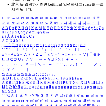
北京 을 입력하시려면
beijing
을 입력하시고 space를 누르
시면 됩니다.
ㅥ
ㅦ
ㅧ
ㅨ
ㅩ
ㅪ
ㅫ
ㅬ
ㅭ
ㅮ
ㅯ
ㅰ
ㅱ
ㅲ
ㅳ
ㅴ
ㅵ
ㅶ
ㅷ
ㅸ
ㅹ
ㅺ
ㅻ
ㅼ
ㅽ
ㅾ
ㅿ
ㆀ
ㆁ
ㆂ
ㆃ
ㆄ
ㆅ
ㆆ
ㆇ
ㆈ
ㆉ
ㆊ
ㆋ
ㆌ
ㆍ
ㆎ
Α
Β
Γ
Δ
Ε
Ζ
Η
Θ
Ι
Κ
Λ
Μ
Ν
Ξ
Ο
Π
Ρ
Σ
Τ
Υ
Φ
Χ
Ψ
Ω
α
β
γ
δ
ε
ζ
η
θ
ι
κ
λ
μ
ν
ξ
ο
π
ρ
σ
τ
υ
φ
χ
ψ
ω
á
à
Á
À
é
è
É
È
ç
Ç
ê
Ä
Ö
Ü
ä
ö
ü
ß
ְ
ֳ
ֲ
ֱ
ָ
ַ
ֵ
ֶ
ִ
ֹ
ּ
ֻ
ׂ
ׁ
ּ
ב
ה
נ
מ
צ
ת
ץ
ש
ד
ג
כ
ע
י
ח
ל
ך
ף
ק
ר
א
ט
ו
ן
ם
פ
‘
’
“
”
〔
〕
〈
〉
「
」
『
』
【
】
＂
（
）
［
］
｛
｝
±
×
÷
≠
≤
≥
∞
∴
♂
♀
∠
⊥
⌒
∂
∇
≡
≒
≪
≫
√
∽
∝
∵
∫
∬
∈
∋
⊆
⊇
⊂
⊃
∪
∩
∧
∨
￢
⇒
⇔
∀
∃
∮
∑
∏
＋
－
＜
＝
＞
、
。
·
‥
…
¨
〃
―
∥
＼
∼
´
～
ˇ
˘
˝
˚
˙
¸
˛
¡
¿
ː
！
＇
，
．
／
：
；
？
＾
＿
｀
｜
½
⅓
⅔
¼
¾
⅛
⅜
⅝
⅞
¹
²
³
⁴
ⁿ
₁
₂
₃
₄
Æ
Ð
Ħ
Ĳ
Ł
Ø
Œ
Þ
Ŧ
Ŋ
æ
đ
ð
ħ
ı
ĳ
ĸ
ŀ
ł
ø
œ
ß
þ
ŧ
ŋ
ŉ
А
Б
В
Г
Д
Е
Ё
Ж
З
И
Й
К
Л
М
Н
О
П
Р
С
Т
У
Ф
Х
Ц
Ч
Ш
Щ
Ъ
Ы
Ь
Э
Ю
Я
а
б
в
г
д
е
ё
ж
з
и
й
к
л
м
н
о
п
р
с
т
у
ф
х
ц
ч
ш
щ
ъ
ы
ь
э
ю
я
′
″
℃
Å
￠
￡
￥
¤
℉
‰
＄
％
Ｆ
￦
㎕
㎖
㎗
ℓ
㎘
㏄
㎣
㎤
㎥
㎦
㎙
㎚
㎛
㎜
㎝
㎞
㎟
㎠
㎡
㎢
㏊
㎍
㎎
㎏
㏏
㎈
㎉
㏈
㎧
㎨
㎰
㎱
㎲
㎳
㎴
㎵
㎶
㎷
㎸
㎹
㎀
㎁
㎂
㎃
㎄
㎺
㎻
㎽
㎾
㎿
㎐
㎑