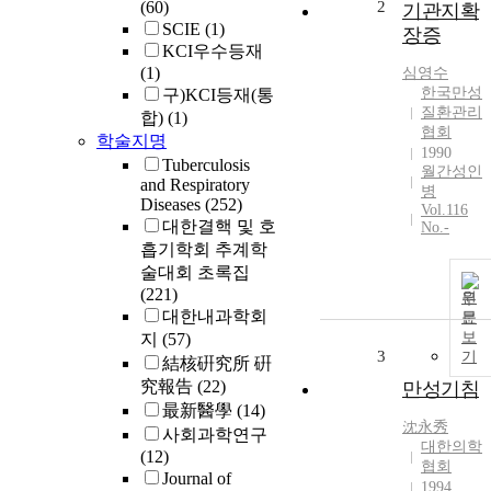
(60)
2
기관지확
SCIE
(1)
장증
KCI우수등재
(1)
심영수
한국만성
구)KCI등재(통
질환관리
합)
(1)
협회
학술지명
1990
Tuberculosis
월간성인
and Respiratory
병
Diseases
(252)
Vol.116
대한결핵 및 호
No.-
흡기학회 추계학
술대회 초록집
(221)
원
대한내과학회
문
보
지
(57)
3
기
結核硏究所 硏
究報告
(22)
만성기침
最新醫學
(14)
沈永秀
사회과학연구
대한의학
(12)
협회
Journal of
1994