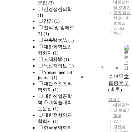
대한결핵
문집
(2)
및 호흡기
신경정신의학
학회 추계
(1)
학술대회
감염
(1)
초록집
천식 및 알레르
Vol.63
No.-
기
(1)
中央醫大誌
(1)
대한화학요법
원
학회지
(1)
문
人間科學
(1)
보
녹십자의보
(1)
6
기
Yonsei medical
수면무호
journal
(1)
흡증후군
대한스포츠의
(총론)
학회지
(1)
대한산업공학
심영수
회 추계학술대회
대한결핵
논문집
(1)
및 호흡기
대한정형외과
학회
학회지
(1)
1997
워크샵
한국무역학회