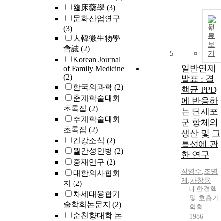
臨床藥學
(3)
문화산업연구
원
(3)
문
大韓微生物學
보
會誌
(2)
5
기
Korean Journal
일반연제
of Family Medicine
(2)
발표 : 결
한국의과학
(2)
핵균 PPD
춘계학술대회
에 반응하
초록집
(2)
는 단세포
추계학술대회
군 항체의
초록집
(2)
생산 및 그
건강소식
(2)
특성에 관
월간성인병
(2)
한 연구
중재연구
(2)
심영수
,
조명
대한의사협회
제
,
차창룡
지
(2)
대한결핵
차세대융합기
및 호흡기
술학회논문지
(2)
학회
순천향대학 논
1986