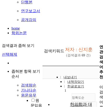
단행본
연구보고서
공개강의
home
학위논문
검색결과 좁혀 보기
연
저자 : 신지훈
검색키워드
관
선택해제
(검색결과
69
건)
검
색
어
좁혀본 항목 보기
추
순서
천
내보내기
내책장담기
검색량순
한글로보기
이
가나다순
1
검
원문유무
색
정확도순
원
어
한의학과 대
문있음
내림차순