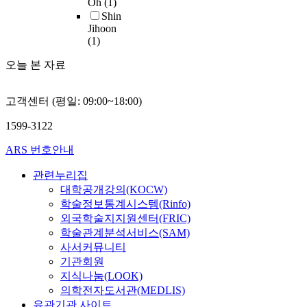
c
Oh
(1)
로
A
c
m
레
와
t
Shin
나
u
i
a
스
얼
Jihoon
i
타
t
e
g
테
마
(1)
o
났
o
n
e
롤
나
n
으
m
t
s
오늘 본 자료
로
유
은
며
a
i
e
대
사
정
,
t
f
n
체
한
확
사
고객센터 (평일: 09:00~18:00)
i
i
s
하
지
성
용
c
c
o
여
파
을
1599-3122
한
T
m
r
m
악
보
통
r
e
i
R
이
ARS 번호안내
증
계
a
d
s
N
가
하
분
i
i
v
관련누리집
A
능
기
석
n
c
e
전
대학공개강의(KOCW)
한
위
방
S
i
r
달
학술정보통계시스템(Rinfo)
모
한
법
t
n
y
을
델
외국학술지지원센터(FRIC)
정
은
o
e
i
개
을
학술관계분석서비스(SAM)
형
독
p
c
m
선
제
사서커뮤니티
기
립
)
o
p
할
시
기관회원
법
t
및
u
o
수
한
과
지식나눔(LOOK)
-
A
l
r
있
다
생
의학전자도서관(MEDLIS)
검
T
d
t
음
.
산
유관기관 사이트
정
C