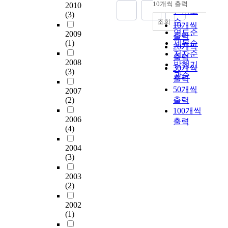
순
지
산
10개씩 출력
전
2010
e
n
e
내림차순
함
인기도
식
적
(3)
략
v
'
v
입
으
순
조회
,
10개씩
에
e
t
i
효
로
연도순
인
2009
따
출력
l
s
c
율
본
(1)
제목순
명
라
20개씩
2
a
e
개
인
저자순
적
스
(
출력
y
s
선
에
2008
인
발행기
포
E
30개씩
i
,
등
(3)
게
피
관순
츠
u
t
t
출력
의
무
해
브
r
.
h
50개씩
2007
장
리
를
랜
o
H
e
(2)
출력
점
한
초
드
p
o
o
100개씩
이
무
래
인
e
w
p
2006
출력
있
게
할
지
a
(4)
e
t
어
로
수
도
n
v
i
유
운
있
에
2004
t
e
c
전
동
는
(3)
영
r
r
a
자
을
시
향
a
t
l
전
진
스
2003
을
i
h
f
달
행
(2)
템
미
n
e
i
체
하
을
치
c
p
n
의
거
2002
안
는
o
a
g
일
(1)
나
전
지
n
t
e
부
특
필