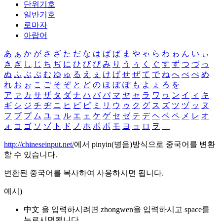
단위기호
일반기호
로마자
아랍어
あ
ぁ
か
が
さ
ざ
た
だ
な
は
ば
ぱ
ま
や
ゃ
ら
わ
ゎ
ん
い
ぃ
き
ぎ
し
じ
ち
ぢ
に
ひ
び
ぴ
み
り
う
ぅ
く
ぐ
す
ず
つ
づ
っ
ぬ
ふ
ぶ
ぷ
む
ゆ
ゅ
る
え
ぇ
け
げ
せ
ぜ
て
で
ね
へ
べ
ぺ
め
れ
お
ぉ
こ
ご
そ
ぞ
と
ど
の
ほ
ぼ
ぽ
も
よ
ょ
ろ
を
ア
ァ
カ
サ
ザ
タ
ダ
ナ
ハ
バ
パ
マ
ヤ
ャ
ラ
ワ
ヮ
ン
イ
ィ
キ
ギ
シ
ジ
チ
ヂ
ニ
ヒ
ビ
ピ
ミ
リ
ウ
ゥ
ク
グ
ス
ズ
ツ
ヅ
ッ
ヌ
フ
ブ
プ
ム
ユ
ュ
ル
エ
ェ
ケ
ゲ
セ
ゼ
テ
デ
ヘ
ベ
ペ
メ
レ
オ
ォ
コ
ゴ
ソ
ゾ
ト
ド
ノ
ホ
ボ
ポ
モ
ヨ
ョ
ロ
ヲ
―
http://chineseinput.net/
에서 pinyin(병음)방식으로 중국어를 변환
할 수 있습니다.
변환된 중국어를 복사하여 사용하시면 됩니다.
예시)
中文 을 입력하시려면
zhongwen
을 입력하시고 space를
누르시면됩니다.