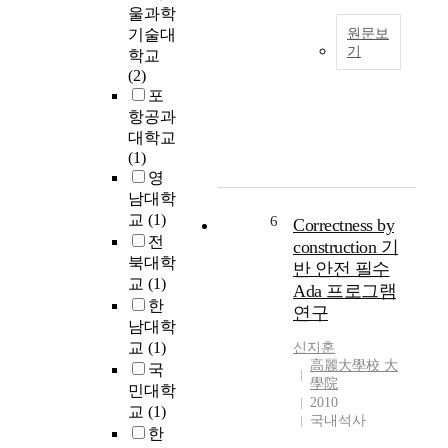
r
e
울과학
a
t
기술대
원문보
r
y
기
학교
y
o
(2)
본
o
f
포
연
f
a
항공과
구
i
p
대학교
에
t
p
(1)
서
,
l
영
는
t
i
아
남대학
h
c
동
교
(1)
6
e
a
Correctness by
과
전
o
t
construction 기
부
r
i
북대학
반 안전 필수
모
t
o
교
(1)
Ada 프로그램
의
h
n
한
연구
성
o
s
남대학
향
d
i
교
(1)
신지훈
을
o
n
高麗大學校 大
국
분
x
a
學院
민대학
석
d
s
2010
교
(1)
하
국내석사
o
i
한
고
c
n