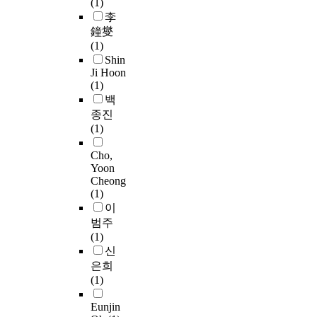
(1)
레
개
다
는
되
c
t
李
스
선
.
C
기
i
i
테
鐘燮
된
C
r
위
e
o
롤
(1)
성
o
o
해
n
n
의
Shin
능
r
n
서
t
s
Ji Hoon
2
의
r
b
는
l
y
(1)
5
운
e
a
기
y
s
백
%
동
c
c
존
i
t
종진
혹
자
t
h
국
n
e
(1)
은
세
n
'
내
t
m
5
유
e
α
열
h
.
Cho,
0
사
s
값
차
Yoon
e
T
%
도
s
이
Cheong
제
w
h
를
측
b
(1)
.
어
o
u
7
정
y
이
6
시
r
s
α
으
C
6
범주
스
l
,
-
로
o
7
(1)
템
d
a
하
본
n
∼
신
인
,
C
이
인
s
.
은희
A
t
M
드
이
t
8
(1)
T
h
O
록
정
r
4
S
e
S
시
자
u
Eunjin
4
(
s
i
콜
세