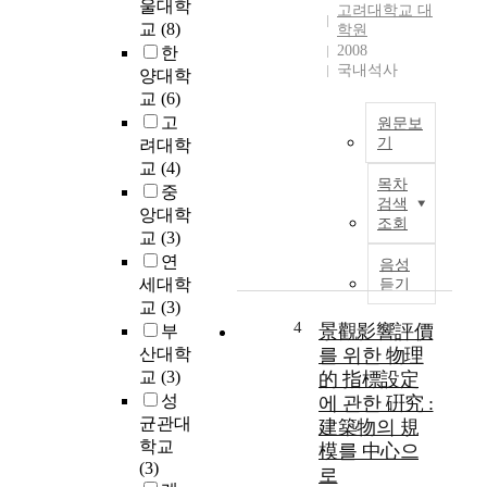
울대학
고려대학교 대
w
교
(8)
학원
i
2008
한
t
국내석사
양대학
h
교
(6)
o
고
원문보
u
기
려대학
t
교
(4)
a
A
목차
중
c
s
검색
앙대학
c
d
조회
i
i
교
(3)
d
g
연
음성
e
i
세대학
듣기
n
t
교
(3)
t
a
4
景觀影響評價
부
s
l
산대학
를 위한 物理
.
c
교
(3)
的 指標設定
"
o
성
에 관한 硏究 :
I
n
균관대
建築物의 規
f
v
학교
模를 中心으
s
e
(3)
로
o
r