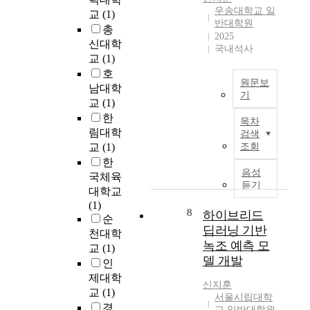
랜
a
i
우송대학교 일
활
교
(1)
드
r
z
반대학원
의
인
총
e
e
2025
곳
지
신대학
e
d
국내석사
곳
도
교
(1)
a
,
에
와
g
a
호
서
원문보
의
e
p
남대학
사
기
관
r
o
교
(1)
용
계
최
t
i
한
목차
되
를
근
o
n
림대학
검색
며
실
일
k
t
교
(1)
조회
인
증
반
n
i
한
간
적
철
o
n
음성
국체육
에
으
도
w
g
듣기
대학교
게
로
와
w
d
(1)
많
규
고
h
e
8
하이브리드
순
은
명
속
a
v
딥러닝 기반
천대학
편
하
철
t
i
녹조 예측 모
리
교
(1)
고
도
h
c
델 개발
함
인
자
노
a
e
을
제대학
한
선
s
f
신지훈
제
다
교
(1)
간
d
o
서울시립대학
공
.
연
경
r
r
교 일반대학원