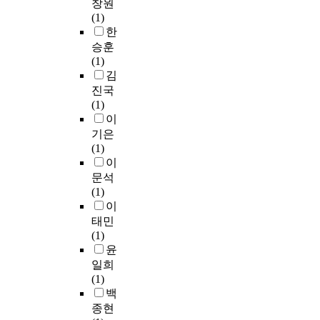
명
로
창원
h
e
것
빌
c
을
마
(1)
e
i
이
딩
t
추
무
한
m
v
입
관
n
출
리
승훈
e
e
증
점
e
하
하
(1)
d
d
되
에
s
였
였
김
i
f
었
서
s
다
다
c
r
진국
다
좋
b
.
.
a
o
(1)
.
은
y
본
K
l
m
이
다
결
C
연
T
t
a
기은
른
과
o
구
C
r
n
(1)
연
가
n
에
S
e
i
이
구
나
s
서
-
a
m
문석
에
타
t
사
2
t
a
(1)
서
난
r
용
가
m
g
이
지
다
u
한
전
e
e
태민
질
.
c
설
국
n
a
(1)
나
본
t
문
적
t
c
윤
노
연
i
지
으
s
q
일희
입
구
o
의
로
u
u
(1)
자
에
n
신
상
f
i
백
에
서
이
뢰
용
f
s
종현
콜
는
있
도
화
i
i