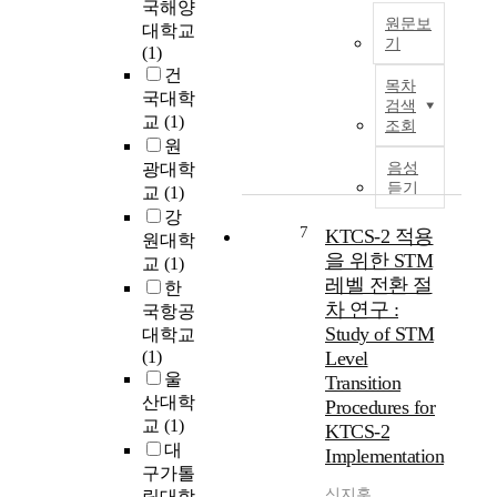
국해양
조
t
g
원문보
대학교
사
o
l
기
(1)
하
r
e
정
건
여
s
m
목차
보
국대학
마
m
o
검색
혁
교
(1)
케
a
b
조회
명
팅
원
y
i
이
전
광대학
음성
t
l
시
략
듣기
교
(1)
e
e
작
을
l
d
강
된
7
제
KTCS-2 적용
l
e
원대학
이
시
을 위한 STM
p
v
교
(1)
후
하
a
i
레벨 전환 절
한
컴
고
t
c
차 연구 :
국항공
퓨
그
i
e
Study of STM
대학교
터
전
e
w
(1)
Level
시
략
n
a
울
Transition
스
과
t
s
산대학
Procedures for
템
스
s
r
교
(1)
은
KTCS-2
포
w
e
대
우
Implementation
츠
h
a
리
구가톨
브
o
l
생
신지훈
릭대학