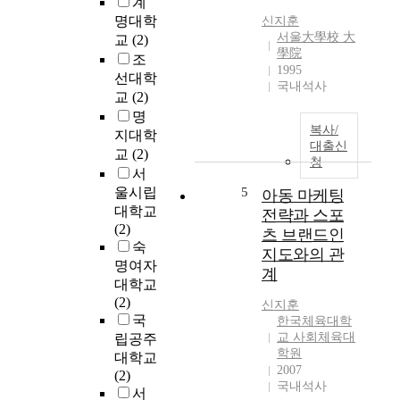
계
m
g
명대학
신지훈
e
e
서울大學校 大
교
(2)
o
n
學院
조
n
c
1995
선대학
e
e
국내석사
교
(2)
c
t
o
h
명
복사/
u
a
지대학
대출신
l
t
교
(2)
청
d
i
서
p
n
울시립
5
아동 마케팅
r
c
대학교
전략과 스포
o
l
(2)
츠 브랜드인
v
u
숙
지도와의 관
e
d
명여자
계
t
e
대학교
h
s
(2)
신지훈
e
a
국
한국체육대학
c
v
교 사회체육대
립공주
o
a
학원
대학교
n
r
2007
(2)
t
i
국내석사
서