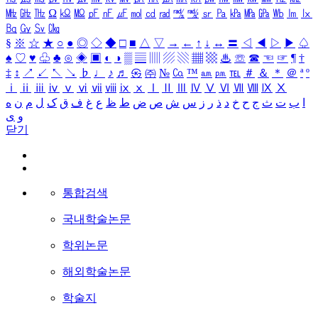
㎒
㎓
㎔
Ω
㏀
㏁
㎊
㎋
㎌
㏖
㏅
㎭
㎮
㎯
㏛
㎩
㎪
㎫
㎬
㏝
㏐
㏓
㏃
㏉
㏜
㏆
§
※
☆
★
○
●
◎
◇
◆
□
■
△
▽
→
←
↑
↓
↔
〓
◁
◀
▷
▶
♤
♠
♡
♥
♧
♣
⊙
◈
▣
◐
◑
▒
▤
▥
▨
▧
▦
▩
♨
☏
☎
☜
☞
¶
†
‡
↕
↗
↙
↖
↘
♭
♩
♪
♬
㉿
㈜
№
㏇
™
㏂
㏘
℡
＃
＆
＊
＠
ª
º
ⅰ
ⅱ
ⅲ
ⅳ
ⅴ
ⅵ
ⅶ
ⅷ
ⅸ
ⅹ
Ⅰ
Ⅱ
Ⅲ
Ⅳ
Ⅴ
Ⅵ
Ⅶ
Ⅷ
Ⅸ
Ⅹ
ا
ب
ت
ث
ج
ح
خ
د
ذ
ر
ز
س
ش
ص
ض
ط
ظ
ع
غ
ف
ق
ک
ل
م
ن
ه
و
ی
닫기
통합검색
국내학술논문
학위논문
해외학술논문
학술지