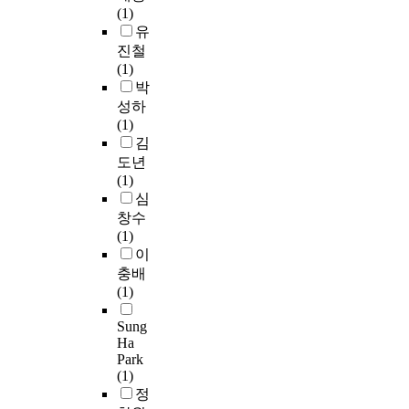
상
과
m
1
n
i
(1)
진
위
고
e
8
d
n
유
하
험
무
t
0
l
g
진철
여
의
결
h
k
i
e
(1)
콜
감
성
o
m
v
r
박
레
소
을
d
구
e
p
성하
스
와
보
)
간
s
r
(1)
테
함
증
을
)
a
i
김
롤
께
하
이
을
r
n
도년
보
적
기
용
대
e
t
(1)
다
절
위
,
상
s
i
심
유
한
한
초
으
u
m
창수
전
신
개
등
로
p
a
(1)
자
체
발
학
시
p
g
이
전
적
방
생
범
o
e
충배
달
외
법
학
사
r
d
(1)
을
형
으
부
업
t
a
향
의
로
모
을
e
t
Sung
상
변
C
중
성
d
a
Ha
시
화
o
5
공
Park
t
r
킨
로
r
5
(1)
적
o
e
다
보
r
2
정
으
t
c
는
디
e