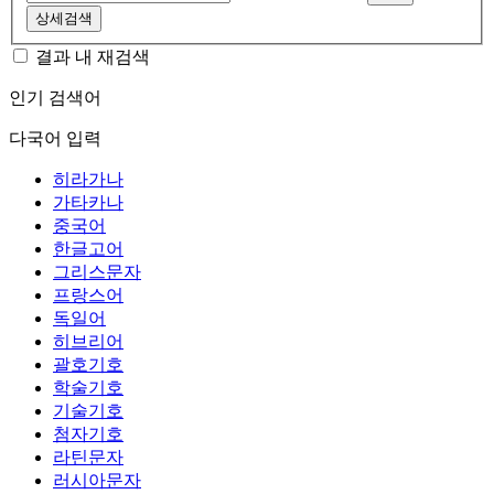
상세검색
결과 내 재검색
인기 검색어
다국어 입력
히라가나
가타카나
중국어
한글고어
그리스문자
프랑스어
독일어
히브리어
괄호기호
학술기호
기술기호
첨자기호
라틴문자
러시아문자