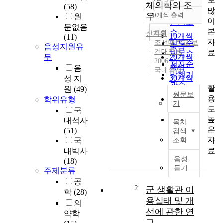
로
정확도
체의학의 조
(58)
많
순
우
10개씩 출력
원
내림차순
이
인기도
문없음
본
순
조회
신지훈
10개씩
(11)
자
조선대학교 보
연도순
음성지원유
출력
건대학원
료
제목순
무
20개씩
2006
저자순
출력
음
국내석사
발행기
30개씩
성 지
관순
활
출력
원
(49)
원문보
용
50개씩
학위유형
기
도
출력
국
“
높
100개씩
내석사
목차
T
은
출력
(51)
검색
h
자
국
조회
e
료
내박사
s
음성
(18)
c
듣기
주제분류
i
공
e
2
군 생활관 이
학
(28)
n
용실태 및 개
의
t
선에 관한 연
약학
i
구