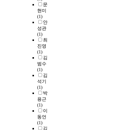
(
설
를
s
e
문
다
방
H
정
국
e
s
.
현미
지
i
하
가
,
.
최
(1)
의
g
여
연
a
I
근
안
필
h
유
구
n
t
여
성관
요
-
층
개
d
m
러
(1)
성
I
집
발
t
e
연
최
을
n
략
사
h
a
구
인
진영
t
무
업
e
s
에
지
(1)
e
선
으
r
u
서
하
김
g
표
로
e
r
베
였
범수
r
집
개
s
e
타
다
(1)
i
법
발
u
s
-
.
김
t
(
(
l
c
사
또
석기
y
s
2
t
h
이
한
(1)
)
t
0
o
a
토
모
박
을
r
1
f
n
스
든
용근
보
a
8
d
g
테
사
(1)
증
t
년
i
e
롤
람
이
하
i
개
s
i
이
이
는
동언
f
발
e
n
물
고
것
(1)
i
완
a
p
리
가
이
김
e
료