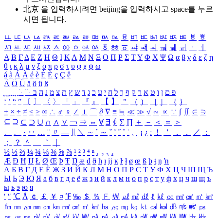
北京 을 입력하시려면
beijing
을 입력하시고 space를 누르
시면 됩니다.
ㅥ
ㅦ
ㅧ
ㅨ
ㅩ
ㅪ
ㅫ
ㅬ
ㅭ
ㅮ
ㅯ
ㅰ
ㅱ
ㅲ
ㅳ
ㅴ
ㅵ
ㅶ
ㅷ
ㅸ
ㅹ
ㅺ
ㅻ
ㅼ
ㅽ
ㅾ
ㅿ
ㆀ
ㆁ
ㆂ
ㆃ
ㆄ
ㆅ
ㆆ
ㆇ
ㆈ
ㆉ
ㆊ
ㆋ
ㆌ
ㆍ
ㆎ
Α
Β
Γ
Δ
Ε
Ζ
Η
Θ
Ι
Κ
Λ
Μ
Ν
Ξ
Ο
Π
Ρ
Σ
Τ
Υ
Φ
Χ
Ψ
Ω
α
β
γ
δ
ε
ζ
η
θ
ι
κ
λ
μ
ν
ξ
ο
π
ρ
σ
τ
υ
φ
χ
ψ
ω
á
à
Á
À
é
è
É
È
ç
Ç
ê
Ä
Ö
Ü
ä
ö
ü
ß
ְ
ֳ
ֲ
ֱ
ָ
ַ
ֵ
ֶ
ִ
ֹ
ּ
ֻ
ׂ
ׁ
ּ
ב
ה
נ
מ
צ
ת
ץ
ש
ד
ג
כ
ע
י
ח
ל
ך
ף
ק
ר
א
ט
ו
ן
ם
פ
‘
’
“
”
〔
〕
〈
〉
「
」
『
』
【
】
＂
（
）
［
］
｛
｝
±
×
÷
≠
≤
≥
∞
∴
♂
♀
∠
⊥
⌒
∂
∇
≡
≒
≪
≫
√
∽
∝
∵
∫
∬
∈
∋
⊆
⊇
⊂
⊃
∪
∩
∧
∨
￢
⇒
⇔
∀
∃
∮
∑
∏
＋
－
＜
＝
＞
、
。
·
‥
…
¨
〃
―
∥
＼
∼
´
～
ˇ
˘
˝
˚
˙
¸
˛
¡
¿
ː
！
＇
，
．
／
：
；
？
＾
＿
｀
｜
½
⅓
⅔
¼
¾
⅛
⅜
⅝
⅞
¹
²
³
⁴
ⁿ
₁
₂
₃
₄
Æ
Ð
Ħ
Ĳ
Ł
Ø
Œ
Þ
Ŧ
Ŋ
æ
đ
ð
ħ
ı
ĳ
ĸ
ŀ
ł
ø
œ
ß
þ
ŧ
ŋ
ŉ
А
Б
В
Г
Д
Е
Ё
Ж
З
И
Й
К
Л
М
Н
О
П
Р
С
Т
У
Ф
Х
Ц
Ч
Ш
Щ
Ъ
Ы
Ь
Э
Ю
Я
а
б
в
г
д
е
ё
ж
з
и
й
к
л
м
н
о
п
р
с
т
у
ф
х
ц
ч
ш
щ
ъ
ы
ь
э
ю
я
′
″
℃
Å
￠
￡
￥
¤
℉
‰
＄
％
Ｆ
￦
㎕
㎖
㎗
ℓ
㎘
㏄
㎣
㎤
㎥
㎦
㎙
㎚
㎛
㎜
㎝
㎞
㎟
㎠
㎡
㎢
㏊
㎍
㎎
㎏
㏏
㎈
㎉
㏈
㎧
㎨
㎰
㎱
㎲
㎳
㎴
㎵
㎶
㎷
㎸
㎹
㎀
㎁
㎂
㎃
㎄
㎺
㎻
㎽
㎾
㎿
㎐
㎑