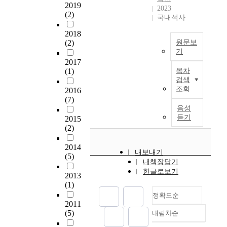
o
a
힘
2019
류
2023
드
신
l
.
(2)
으
의
국내석사
인
호
v
A
로
잠
지
시
e
m
2018
정
재
도
스
d
o
(2)
원문보
자
성
와
템
y
n
기
세
도
의
개
e
g
2017
콜
를
증
차
발
(1)
목차
t
v
레
습
가
이
검색
요
,
a
스
득
했
조회
를
2016
구
s
r
테
하
다
(7)
보
에
o
i
롤
여
.
음성
며
따
t
o
은
수
듣기
오
2015
,
라
h
u
생
행
(2)
류
마
국
e
s
분
하
로
지
내
d
p
해
기
2014
인
막
에
내보내기
o
o
성
(5)
어
한
으
서
내책장담기
c
i
,
렵
기
로
한글로보기
는
t
n
2013
생
다
능
아
E
o
t
(1)
체
.
실
동
T
r
i
정확도순
적
부
패
마
C
s
n
2011
합
족
로
케
S
(5)
내림차순
c
g
정확도
성
한
재
팅
L
a
d
,