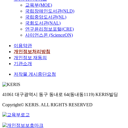
n
a
을
초
성
교육부(MOE)
(
(
'
n
확
보
을
i
국립장애인도서관(NLD)
A
t
t
인
자
높
n
국립중앙도서관(NL)
u
b
s
했
를
이
d
t
국회도서관(NAL)
e
y
다
포
기
e
o
연구윤리정보포털(CRE)
i
s
.
함
위
p
m
m
t
사이언스온 (ScienceON)
하
한
e
a
p
e
본
여
애
n
이용약관
t
r
m
연
다
자
d
i
개인정보처리방침
o
i
구
양
일
e
c
개인정보 재동의
v
n
에
한
방
n
T
e
t
기관소개
서
사
법
t
r
d
h
는
람
론
t
저작물 게시중단요청
a
w
e
기
들
이
-
i
e
o
존
이
결
t
n
l
p
에
부
합
e
C
l
t
합
상
41061 대구광역시 동구 동내로 64(동내동1119) KERIS빌딩
된
s
o
.
i
성
위
방
t
n
T
c
Copyright© KERIS. ALL RIGHTS RESERVED
된
험
법
)
t
h
a
스
을
이
,
r
a
l
테
줄
다
일
o
t
f
롤
이
.
원
l
m
i
기