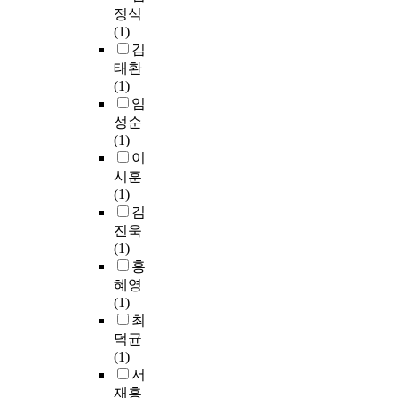
s
o
화
의
중
정식
d
)
e
s
학
P
요
(1)
c
하
.
i
적
T
하
김
l
고
A
t
특
를
다
태환
u
2
l
i
성
받
.
(1)
s
0
t
o
차
을
임
t
1
h
n
이
수
시
성순
e
8
o
b
에
있
스
(1)
r
년
u
y
의
는
템
이
r
부
g
p
해
상
개
a
시훈
터
h
r
세
황
발
n
(1)
2
a
o
포
이
초
d
김
0
l
c
내
아
기
o
진욱
2
o
e
전
니
부
m
(1)
1
t
s
달
며
터
s
홍
년
o
s
과
자
시
a
까
혜영
f
i
엔
세
스
m
지
(1)
m
n
도
가
템
p
전
최
o
g
솜
좋
의
l
라
덕균
n
t
탈
으
정
i
선
(1)
e
h
출
면
확
n
(
서
y
e
을
부
성
g
약
a
f
재홍
촉