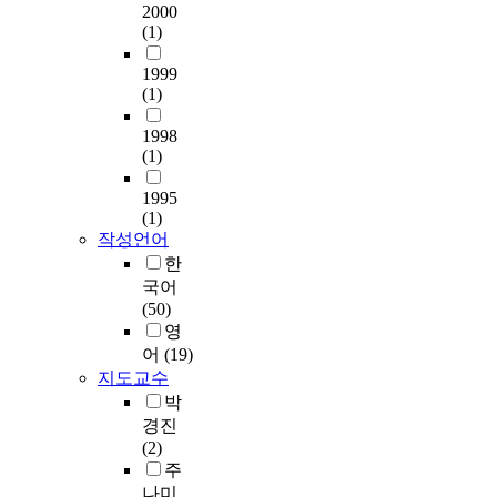
를
t
i
r
2000
로
히
수
보
r
e
n
(1)
많
잘
시
려
o
n
a
은
못
스
고
l
t
v
1999
연
된
템
한
s
(1)
s
i
구
자
이
다
y
a
g
가
세
라
.
1998
s
r
a
있
로
고
(1)
본
t
e
t
어
운
한
연
e
n
o
왔
동
다
1995
구
m
o
r
으
을
(1)
.
는
)
t
i
며
진
작성언어
안
서
수
a
s
,
행
한
전
울
준
n
b
콜
하
필
국어
강
의
x
a
레
게
수
(50)
남
K
i
s
스
되
시
영
지
T
o
e
테
면
스
어
(19)
역
C
u
d
롤
,
템
지도교수
에
S
s
o
기
근
을
소
박
-
t
n
반
육
개
재
경진
2
h
t
의
과
발
하
(2)
(
e
h
양
뼈
할
고
주
K
n
e
이
에
때
스
o
나미
a
m