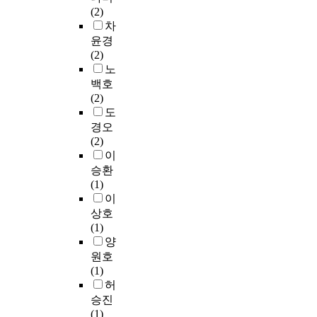
온
무
는
포
r
(2)
m
o
성
리
정
츠
e
차
e
t
리
가
확
브
a
윤경
b
i
포
가
성
랜
T
(2)
u
o
솜
해
(
드
r
노
t
n
을
져
C
를
a
t
o
백호
활
큰
o
이
i
h
f
(2)
용
부
r
용
n
e
f
도
한
상
r
하
C
m
i
경오
유
가
e
고
o
e
n
(2)
전
능
c
있
n
a
g
이
자
성
t
는
t
n
e
승환
전
이
n
이
r
i
r
(1)
달
존
e
용
o
n
p
이
체
재
s
자
l
g
r
상호
도
한
s
들
S
,
i
(1)
널
다
)
을
y
t
n
양
리
.
과
모
s
h
t
원호
사
그
고
집
t
e
i
(1)
용
래
무
단
e
c
m
허
되
서
결
으
m
a
a
승진
고
사
성
로
)
u
g
(1)
있
고