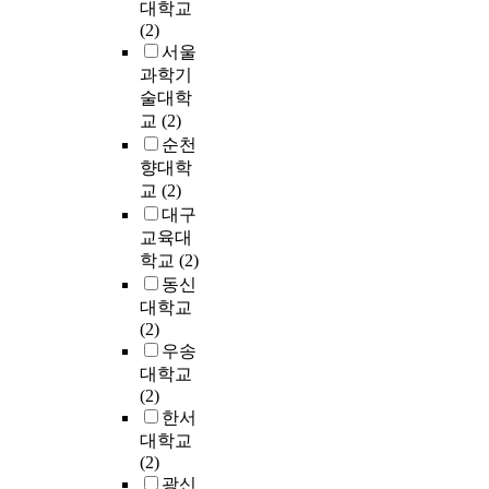
대학교
h
효
c
c
의
(2)
e
과
o
o
참
서울
r
를
s
n
여
과학기
p
알
e
t
를
o
술대학
아
m
e
바
s
교
(2)
보
o
n
탕
i
순천
고
n
t
으
t
향대학
자
i
,
로
i
하
t
교
(2)
w
주
v
였
o
대구
h
거
e
다
r
교육대
i
환
a
.
i
l
학교
(2)
경
t
2
n
e
을
동신
t
4
g
8
개
대학교
i
마
(
5
선
(2)
t
리
C
%
하
우송
u
의
G
a
고
대학교
d
토
M
q
자
(2)
e
끼
)
u
하
한서
.
(
s
e
는
대학교
N
y
o
다
(2)
T
e
s
u
양
광신
o