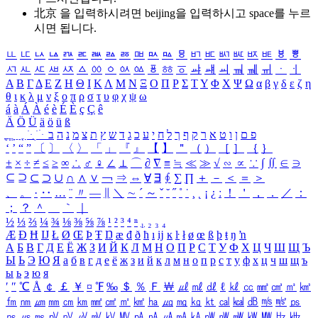
北京 을 입력하시려면
beijing
을 입력하시고 space를 누르
시면 됩니다.
ㅥ
ㅦ
ㅧ
ㅨ
ㅩ
ㅪ
ㅫ
ㅬ
ㅭ
ㅮ
ㅯ
ㅰ
ㅱ
ㅲ
ㅳ
ㅴ
ㅵ
ㅶ
ㅷ
ㅸ
ㅹ
ㅺ
ㅻ
ㅼ
ㅽ
ㅾ
ㅿ
ㆀ
ㆁ
ㆂ
ㆃ
ㆄ
ㆅ
ㆆ
ㆇ
ㆈ
ㆉ
ㆊ
ㆋ
ㆌ
ㆍ
ㆎ
Α
Β
Γ
Δ
Ε
Ζ
Η
Θ
Ι
Κ
Λ
Μ
Ν
Ξ
Ο
Π
Ρ
Σ
Τ
Υ
Φ
Χ
Ψ
Ω
α
β
γ
δ
ε
ζ
η
θ
ι
κ
λ
μ
ν
ξ
ο
π
ρ
σ
τ
υ
φ
χ
ψ
ω
á
à
Á
À
é
è
É
È
ç
Ç
ê
Ä
Ö
Ü
ä
ö
ü
ß
ְ
ֳ
ֲ
ֱ
ָ
ַ
ֵ
ֶ
ִ
ֹ
ּ
ֻ
ׂ
ׁ
ּ
ב
ה
נ
מ
צ
ת
ץ
ש
ד
ג
כ
ע
י
ח
ל
ך
ף
ק
ר
א
ט
ו
ן
ם
פ
‘
’
“
”
〔
〕
〈
〉
「
」
『
』
【
】
＂
（
）
［
］
｛
｝
±
×
÷
≠
≤
≥
∞
∴
♂
♀
∠
⊥
⌒
∂
∇
≡
≒
≪
≫
√
∽
∝
∵
∫
∬
∈
∋
⊆
⊇
⊂
⊃
∪
∩
∧
∨
￢
⇒
⇔
∀
∃
∮
∑
∏
＋
－
＜
＝
＞
、
。
·
‥
…
¨
〃
―
∥
＼
∼
´
～
ˇ
˘
˝
˚
˙
¸
˛
¡
¿
ː
！
＇
，
．
／
：
；
？
＾
＿
｀
｜
½
⅓
⅔
¼
¾
⅛
⅜
⅝
⅞
¹
²
³
⁴
ⁿ
₁
₂
₃
₄
Æ
Ð
Ħ
Ĳ
Ł
Ø
Œ
Þ
Ŧ
Ŋ
æ
đ
ð
ħ
ı
ĳ
ĸ
ŀ
ł
ø
œ
ß
þ
ŧ
ŋ
ŉ
А
Б
В
Г
Д
Е
Ё
Ж
З
И
Й
К
Л
М
Н
О
П
Р
С
Т
У
Ф
Х
Ц
Ч
Ш
Щ
Ъ
Ы
Ь
Э
Ю
Я
а
б
в
г
д
е
ё
ж
з
и
й
к
л
м
н
о
п
р
с
т
у
ф
х
ц
ч
ш
щ
ъ
ы
ь
э
ю
я
′
″
℃
Å
￠
￡
￥
¤
℉
‰
＄
％
Ｆ
￦
㎕
㎖
㎗
ℓ
㎘
㏄
㎣
㎤
㎥
㎦
㎙
㎚
㎛
㎜
㎝
㎞
㎟
㎠
㎡
㎢
㏊
㎍
㎎
㎏
㏏
㎈
㎉
㏈
㎧
㎨
㎰
㎱
㎲
㎳
㎴
㎵
㎶
㎷
㎸
㎹
㎀
㎁
㎂
㎃
㎄
㎺
㎻
㎽
㎾
㎿
㎐
㎑