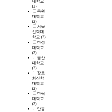
관
게
l
대학교
g
정
t
류
된
y
(2)
m
비
l
손
다
i
목원
e
하
e
상
.
n
대학교
o
는
,
에
v
(2)
r
방
i
서
a
서울
i
법
n
g
s
a
신학대
대
w
a
i
r
학교
(2)
신
h
b
v
e
에
한성
i
e
e
a
‘
대학교
c
x
c
h
관
(2)
h
a
o
a
리
울산
s
t
n
d
’
대학교
h
e
t
m
의
(2)
e
m
i
o
개
장로
r
e
n
r
념
회신학
e
s
u
e
하
대학교
f
i
o
p
에
(2)
l
l
u
h
서
한림
e
a
s
e
지
대학교
c
t
g
n
역
(2)
t
e
l
o
주
안동
s
의
u
l
민