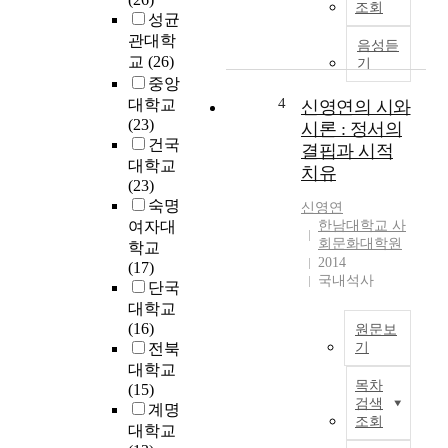
조회
된
z
성균
에
염
e
서
관대학
음성듣
증
f
는
교
(26)
기
반
l
먼
중앙
응
a
저
4
대학교
신영연의 시와
을
v
저
(23)
시론 : 정서의
포
o
층
건국
결핍과 시적
함
n
주
대학교
치유
하
o
거
(23)
고
i
지
숙명
신영
연
있
d
및
여자대
한남대학교 사
다
a
주
회문화대학원
학교
:
n
거
2014
(17)
전
d
환
국내석사
단국
자
p
경
대학교
는
h
에
(16)
원문보
미
e
관
전북
기
세
n
한
대학교
혈
연
o
이
목차
(15)
관
구
l
론
검색
계명
의
자
c
고
조회
대학교
관
에
o
찰