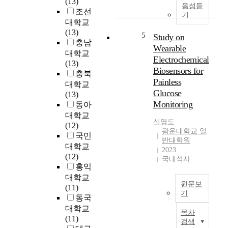
(13)
류
게
n
을
음성듣
조선
장
‘
t
기
수
대학교
애
문
e
행
(13)
에
학
5
n
Study on
하
충남
의
’
t
여
Wearable
대학교
해
과
s
이
Electrochemical
(13)
초
‘
o
를
Biosensors for
충북
래
시
f
바
Painless
대학교
되
를
s
탕
Glucose
(13)
고
쓰
e
으
Monitoring
동아
후
는
a
로
자
일
대학교
m
주
신영도
는
’
(12)
u
차
광운대학교 일
사
이
국민
s
문
반대학원
이
란
대학교
t
제
2023
토
정
(12)
a
를
국내석사
카
서
홍익
r
중
인
가
대학교
d
심
원문보
(
시
(11)
s
으
기
c
작
동국
f
로
y
된
M
대학교
r
한
목차
t
근
o
(11)
o
저
검색
o
원
s