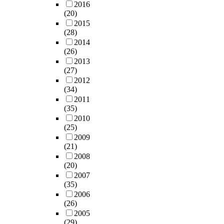
과
u
d
하
2016
t
C
c
t
(20)
면
i
군
o
h
2015
서
s
은
s
(28)
e
주
t
3
e
2014
h
거
s
0
c
(26)
i
환
,
분
o
2013
g
경
S
(27)
간
n
h
이
a
2012
허
c
e
악
i
(34)
혈
e
s
화
m
2011
을
n
t
되
(35)
d
유
t
f
었
2010
a
도
r
l
고
(25)
n
한
a
a
,
2009
g
후
t
v
이
(21)
S
6
i
o
와
2008
h
0
o
n
함
(20)
i
분
n
o
께
2007
n
간
i
i
주
(35)
a
재
n
d
차
2006
n
관
s
a
(26)
와
d
류
w
n
2005
관
G
시
e
(29)
d
련