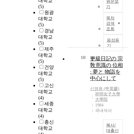
대학교
원문보
l
다
e
a
환
(5)
기
a
.
p
m
경
원광
T
s
결
a
u
개
목차
대학교
h
m
핍
i
s
검색
선
(5)
e
i
과
n
조회
t
을
경남
i
n
치
a
a
위
대학교
n
,
유
s
음성듣
r
한
(5)
t
기
k
는
w
d
보
제주
e
a
분
e
s
다
대학교
n
10
l
리
l
更級日記の 宗
.
기
(5)
t
i
되
l
敎意識の 位相
T
여
건양
i
k
어
a
o
: 夢と 物詣を
할
대학교
o
r
있
s
t
수
中心にして
(5)
n
e
는
p
a
있
고신
o
i
것
r
신영
원 (申英媛)
l
도
대학교
f
n
이
o
祥明女子大學
f
록
(4)
t
大學院
,
아
b
l
시
세종
h
1984
t
니
l
a
사
대학교
e
국내석사
r
다
e
v
점
(4)
r
y
.
m
o
을
총신
e
p
“
s
n
복사/
제
대학교
s
s
욕
s
대출신
o
공
e