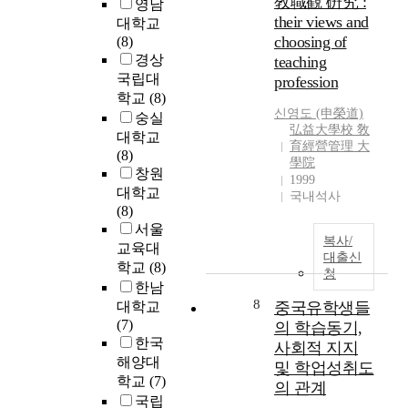
敎職觀 硏究 :
영남
e
물
m
t
점
their views and
대학교
r
과
e
e
을
choosing of
(8)
a
도
a
r
분
경상
teaching
d
같
s
m
석
국립대
profession
i
은
u
i
하
학교
(8)
c
것
r
n
여
신영도
(申榮道)
숭실
a
이
e
e
문
弘益大學校 敎
l
다
a
대학교
d
제
育經營管理 大
s
.
n
(8)
b
구
學院
)
내
d
창원
i
조
1999
에
적
m
대학교
o
를
국내석사
의
상
a
(8)
l
도
해
처
n
서울
o
출
복사/
매
를
a
교육대
g
하
대출신
개
들
g
학교
(8)
i
고
청
된
여
e
c
한남
,
다
다
b
a
8
사
대학교
중국유학생들
.
보
l
l
업
(7)
의 학습동기,
g
는
o
a
의
한국
사회적 지지
a
일
o
c
개
해양대
및 학업성취도
b
이
d
t
선
학교
(7)
의 관계
e
며
s
i
방
국립