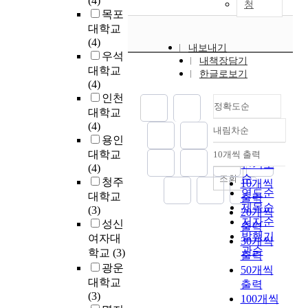
(4)
i
망
u
청
i
하
목포
a
n
은
c
d
고
r
대학교
,
결
h
a
자
c
(4)
n
핍
a
n
내보내기
하
h
우석
e
이
s
내책장담기
d
였
e
대학교
u
어
s
한글로보기
p
다
r
(4)
t
서
e
h
.
'
인천
r
끝
c
e
정확도순
s
대학교
o
없
o
n
s
(4)
p
이
n
o
내림차순
도
정확도
t
용인
h
계
d
l
시
순
u
대학교
10개씩 출력
i
속
a
c
내림차순
주
인기도
d
(4)
l
되
r
o
거
순
조회
y
청주
e
는
y
10개씩
n
정
연도순
i
대학교
l
반
i
출력
t
책
s
제목순
(3)
a
복
n
20개씩
e
의
t
저자순
성신
s
충
f
출력
n
패
o
발행기
t
동
e
여자대
t
30개씩
러
e
관순
a
”
c
학교
(3)
s
출력
다
s
s
인
t
광운
s
임
50개씩
t
e
것
i
h
대학교
이
출력
a
등
처
o
o
(3)
개
100개씩
b
을
럼
n