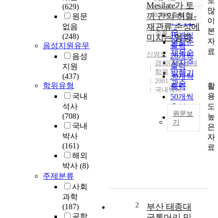
로
정확도
Mesilate가 토
(629)
많
순
끼 간의 허혈-
10개씩 출력
원문
내림차순
이
인기도
재관류 손상에
없음
본
순
조회
10개씩
(248)
미치는 영향
자
연도순
음성지원유무
출력
료
제목순
신영도
20개씩
음성
저자순
경희대학교 대
출력
지원
학원
발행기
(437)
30개씩
2001
관순
학위유형
활
출력
국내박사
용
국내
50개씩
도
석사
출력
원문보
(708)
높
100개씩
기
국내
은
출력
배
박사
자
경
(161)
료
및
해외
목
박사
(8)
적
주제분류
:
사회
허
과학
혈
2
부산 태종대
(187)
-
공학
굴통머리 및