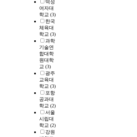
o
덕성
하
와
s
f
에
r
여자대
는
결
s
r
서
k
학교
(3)
데
핍
t
o
,
t
한국
도
은
u
m
각
h
중
결
d
체육대
s
정
a
요
국
i
학교
(3)
e
부
t
한
순
e
과학
a
부
f
역
환
s
m
기술연
처
e
할
하
o
u
합대학
에
a
을
며
n
s
서
원대학
t
한
상
n
t
는
교
(3)
u
다
생
o
a
저
광주
r
.
하
n
r
층
교육대
e
저
고
o
d
주
학교
(3)
s
자
있
r
o
거
포항
w
는
다
m
f
지
공과대
i
간
는
i
G
를
t
학교
(2)
의
결
n
u
전
h
서울
허
론
i
l
면
t
시립대
혈
에
m
t
적
h
학교
(2)
-
이
a
o
으
i
재
르
l
강원
n
로
s