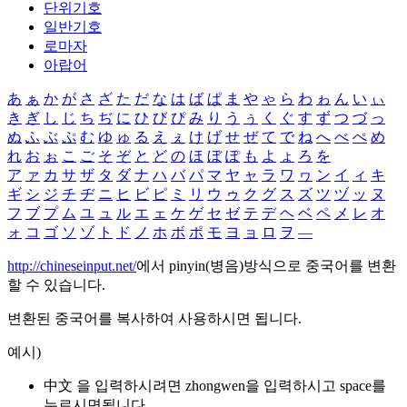
단위기호
일반기호
로마자
아랍어
あ
ぁ
か
が
さ
ざ
た
だ
な
は
ば
ぱ
ま
や
ゃ
ら
わ
ゎ
ん
い
ぃ
き
ぎ
し
じ
ち
ぢ
に
ひ
び
ぴ
み
り
う
ぅ
く
ぐ
す
ず
つ
づ
っ
ぬ
ふ
ぶ
ぷ
む
ゆ
ゅ
る
え
ぇ
け
げ
せ
ぜ
て
で
ね
へ
べ
ぺ
め
れ
お
ぉ
こ
ご
そ
ぞ
と
ど
の
ほ
ぼ
ぽ
も
よ
ょ
ろ
を
ア
ァ
カ
サ
ザ
タ
ダ
ナ
ハ
バ
パ
マ
ヤ
ャ
ラ
ワ
ヮ
ン
イ
ィ
キ
ギ
シ
ジ
チ
ヂ
ニ
ヒ
ビ
ピ
ミ
リ
ウ
ゥ
ク
グ
ス
ズ
ツ
ヅ
ッ
ヌ
フ
ブ
プ
ム
ユ
ュ
ル
エ
ェ
ケ
ゲ
セ
ゼ
テ
デ
ヘ
ベ
ペ
メ
レ
オ
ォ
コ
ゴ
ソ
ゾ
ト
ド
ノ
ホ
ボ
ポ
モ
ヨ
ョ
ロ
ヲ
―
http://chineseinput.net/
에서 pinyin(병음)방식으로 중국어를 변환
할 수 있습니다.
변환된 중국어를 복사하여 사용하시면 됩니다.
예시)
中文 을 입력하시려면
zhongwen
을 입력하시고 space를
누르시면됩니다.