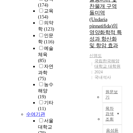
재
(174)
찬물개 구역
관
교육
돌미역
류
(154)
(Undaria
손
의약
pinnatifida)의
상
학
(123)
영양화학적 특
은
인문
성과 항산화
간
학
(116)
절
및 항암 효과
예술
제
체육
신영도
술
(85)
국립한국해양
후
자연
대학교 대학원
간
2024
과학
기
국내석사
(75)
능
농수
의
해양
장
원문보
(19)
기
애
기타
를
T
(11)
목차
초
h
수여기관
검색
래
i
조회
서울
하
s
대학교
는
s
음성듣
(70)