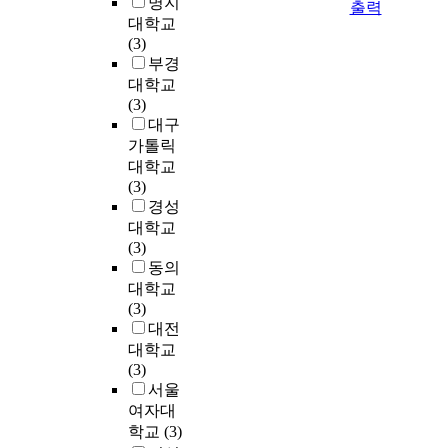
w
명지
발
출력
l
억
치
s
e
대학교
에
i
제
유
.
d
(3)
서
s
할
와
F
t
부경
정
h
뿐
결
o
h
비
대학교
a
만
핍
r
a
로
(3)
w
아
또
t
t
,
대구
o
니
한
h
n
정
가톨릭
r
라
끊
i
-
비
대학교
l
사
임
s
H
에
(3)
d
이
없
r
e
서
경성
o
토
이
e
x
관
대학교
f
카
반
a
a
리
(3)
h
인
복
s
n
로
동의
e
과
된
o
e
변
대학교
r
산
다
n
f
화
(3)
o
소
.
,
r
하
대전
w
유
그
v
a
고
대학교
n
리
렇
a
c
있
(3)
a
기
다
r
t
는
서울
r
를
면
i
i
현
여자대
t
억
치
o
o
시
학교
(3)
w
제
유
u
n
점