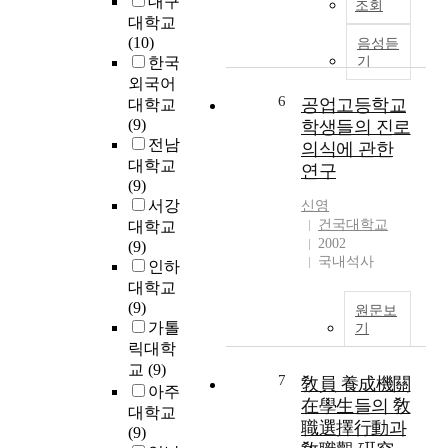
대구
m
층
조회
k
적
t
T
대학교
주
i
인
d
a
(10)
거
음성듣
n
상
i
e
한국
기
지
e
처
a
j
외국어
환
s
와
b
6
o
공업고등학교
경
대학교
)
결
e
n
개
(9)
학생들의 진로
과
핍
t
g
선
전남
의식에 관한
산
과
i
d
사
대학교
연구
소
욕
c
a
례
(9)
유
망
s
e
로
서강
신영
리
을
p
i
서
건국대학교
대학교
기
표
e
n
그
2002
(9)
(
면
r
B
국내석사
린
인하
o
위
i
u
파
대학교
x
로
o
s
킹
(9)
원문보
y
끌
d
a
사
가톨
기
g
어
i
n
업
릭대학
e
올
c
a
현
교
(9)
n
리
a
7
n
敎員 養成機關
황
아주
f
는
l
d
과
在學生들의 敎
대학교
r
마
l
d
문
職選擇行動과
(9)
e
중
y
e
제