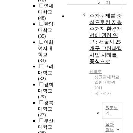
중
t
기
연세
요
u
대학교
한
d
3
주차문제를 중
(48)
병
y
심으로한 저층
한양
리
i
주거지 환경개
대학교
학
n
선에 관한 연
(35)
적
v
구 : 서울시 25
이화
과
e
개구 그린파킹
정
여자대
s
으
학교
사업 사례를
t
로
(33)
중심으로
i
,
고려
g
저
신영도
대학교
a
성균관대학교
산
(32)
t
일반대학원
소
경희
e
2011
증
대학교
d
국내석사
및
(29)
t
재
경북
o
관
원문보
a
대학교
류
기
n
(27)
와
a
부산
본
목차
연
l
대학교
연
검색
관
y
(26)
구