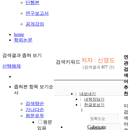
단행본
연구보고서
공개강의
home
학위논문
검색결과 좁혀 보기
연
저자 : 신영도
검색키워드
관
선택해제
(검색결과
877
건)
검
색
어
좁혀본 항목 보기순
추
서
천
내보내기
내책장담기
검색량순
한글로보기
이
가나다순
1
검
원문유무
색
정확도순
원문
어
Gabexate
있음
내림차순