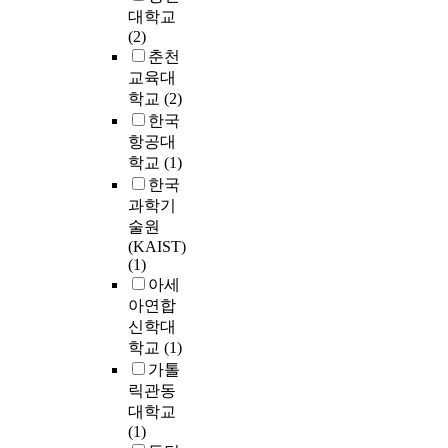
w
t
s
한
대학교
a
Z
e
m
사
(2)
d
e
m
e
업
춘천
d
a
s
t
들
교육대
d
l
h
h
을
학교
(2)
e
a
a
a
계
한국
p
n
v
n
획
t
항공대
d
e
o
또
h
학교
(1)
w
b
l
는
t
한국
h
e
(
진
o
과학기
i
e
8
행
t
t
n
술원
5
중
h
e
c
(KAIST)
%
에
e
(1)
r
o
a
있
w
아세
a
n
q
다
o
아연합
b
d
.
.
r
b
u
신학대
M
l
i
c
학교
(1)
e
저
d
t
t
가톨
O
층
o
s
e
H
릭관동
주
f
)
d
)
대학교
거
t
를
.
f
(1)
지
h
세
I