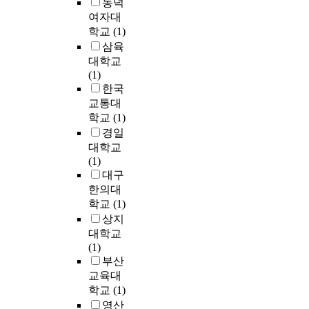
r
동덕
가
e
군
n
a
생
여자대
r
으
p
c
겨
학교
(1)
e
로
a
t
나
삼육
s
나
r
i
면
대학교
e
누
t
o
서
(1)
a
어
i
n
조
한국
r
실
c
f
성
교통대
c
험
u
r
된
학교
(1)
h
하
l
o
단
경일
e
였
a
m
독
r
대학교
다
r
s
주
'
(1)
:
,
e
택
s
대구
A
a
a
이
a
한의대
군
p
m
다
r
학교
(1)
(
a
u
세
t
상지
n
t
s
대
w
=
c
대학교
t
·
o
8
h
(1)
a
다
r
)
-
부산
r
가
k
은
t
교육대
d
구
s
허
y
학교
(1)
o
주
,
혈
p
f
영산
택