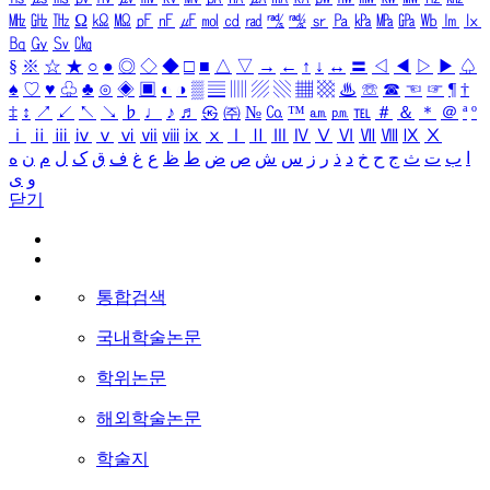
㎒
㎓
㎔
Ω
㏀
㏁
㎊
㎋
㎌
㏖
㏅
㎭
㎮
㎯
㏛
㎩
㎪
㎫
㎬
㏝
㏐
㏓
㏃
㏉
㏜
㏆
§
※
☆
★
○
●
◎
◇
◆
□
■
△
▽
→
←
↑
↓
↔
〓
◁
◀
▷
▶
♤
♠
♡
♥
♧
♣
⊙
◈
▣
◐
◑
▒
▤
▥
▨
▧
▦
▩
♨
☏
☎
☜
☞
¶
†
‡
↕
↗
↙
↖
↘
♭
♩
♪
♬
㉿
㈜
№
㏇
™
㏂
㏘
℡
＃
＆
＊
＠
ª
º
ⅰ
ⅱ
ⅲ
ⅳ
ⅴ
ⅵ
ⅶ
ⅷ
ⅸ
ⅹ
Ⅰ
Ⅱ
Ⅲ
Ⅳ
Ⅴ
Ⅵ
Ⅶ
Ⅷ
Ⅸ
Ⅹ
ا
ب
ت
ث
ج
ح
خ
د
ذ
ر
ز
س
ش
ص
ض
ط
ظ
ع
غ
ف
ق
ک
ل
م
ن
ه
و
ی
닫기
통합검색
국내학술논문
학위논문
해외학술논문
학술지