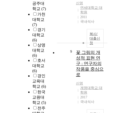
x
그
u
v
향
공주대
신영
a
상
g
i
을
연세대학교 대
학교
(7)
t
처
a
t
제
학원
가천
e
를
r
i
안
2011
대학교
m
어
l
e
국내석사
함
(7)
e
루
e
s
으
경기
s
만
v
o
로
복사/
대학교
i
지
e
f
서
대출신
(6)
l
는
l
f
,
청
상명
a
일
s
r
향
대학교
t
이
,
9
a
꽃 그림의 개
후
(6)
e
고
w
c
그
성적 표현 연
호서
는
,
h
t
린
구 : 연구자의
대학교
t
세
i
i
파
작품을 중심으
(6)
h
상
c
o
킹
로
경인
r
과
h
n
사
교육대
o
도
c
s
업
신영
m
소
a
학교
(6)
f
이
계명대학교 대
b
통
n
한국
r
학원
저
i
하
c
교원대
o
2017
층
n
는
a
국내석사
m
학교
(5)
주
,
길
u
s
거
전주
p
이
s
e
지