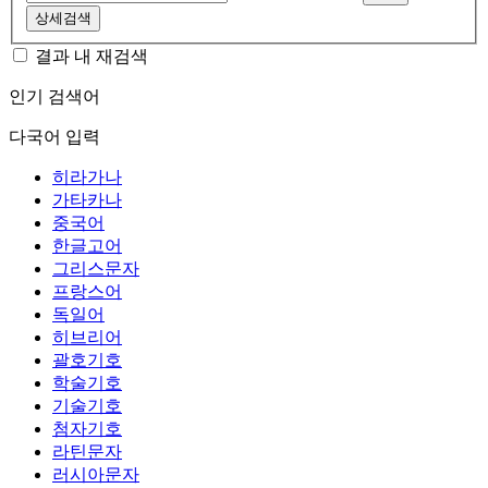
상세검색
결과 내 재검색
인기 검색어
다국어 입력
히라가나
가타카나
중국어
한글고어
그리스문자
프랑스어
독일어
히브리어
괄호기호
학술기호
기술기호
첨자기호
라틴문자
러시아문자