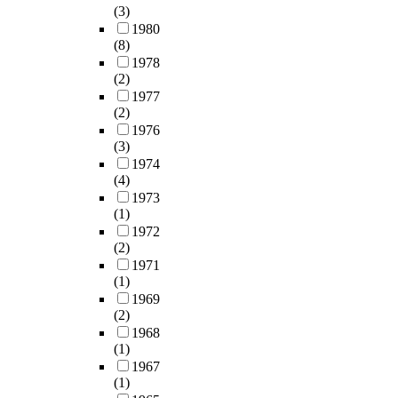
c
이
(3)
h
였
o
o
질
1980
e
다
s
u
서
(8)
a
.
e
n
없
1978
n
혈
c
t
이
(2)
a
액
o
i
혼
1977
l
에
n
n
재
(2)
y
서
c
g
된
1976
z
는
e
k
지
(3)
e
간
n
i
금
1974
d
실
t
t
(4)
의
h
질
r
-
1973
모
e
세
a
(1)
8
습
r
포
t
1972
0
을
e
손
i
(2)
(
갖
i
상
o
1971
C
게
g
(1)
의
n
C
되
h
1969
지
l
K
었
t
(2)
표
e
-
다
a
1968
인
v
8
.
(1)
r
A
e
)
1967
t
L
l
r
이
(1)
w
T
i
e
러