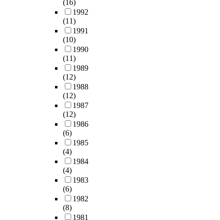
(16)
m
e
a
이
i
1992
e
n
n
면
n
(11)
s
s
c
도
t
1991
i
o
e
로
(10)
i
l
r
r
는
1990
n
a
u
a
통
(11)
g
t
s
s
과
1989
s
e
e
s
차
(12)
o
를
d
a
량
1988
f
1
t
y
및
(12)
f
0
o
u
불
1987
l
m
q
s
법
(12)
o
g
u
i
주
1986
w
/
a
n
(6)
차
e
k
n
g
1985
차
r
g
t
(4)
t
량
.
/
i
1984
h
들
A
h
f
(4)
e
과
l
r
y
1983
c
보
s
(6)
로
g
e
행
o
1982
주
l
l
자
,
(8)
입
u
l
들
s
1981
하
c