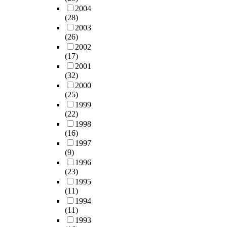
e
켰
a
2004
p
한
o
다
t
(28)
h
제
r
.
o
2003
e
도
g
(26)
C
r
n
적
i
2002
군
a
o
·
a
(17)
은
m
l
계
O
2001
허
i
c
획
(32)
’
혈
c
o
적
2000
K
-
r
n
측
(25)
e
재
o
t
면
1999
e
관
n
e
의
(22)
f
류
e
n
미
1998
f
동
e
t
비
(16)
e
안
d
s
등
1997
w
g
l
.
으
(9)
h
a
e
I
로
1996
o
b
-
n
(23)
저
m
e
t
a
1995
층
a
x
y
(11)
n
주
d
a
p
1994
t
거
e
t
e
(11)
i
지
p
e
s
1993
c
의
a