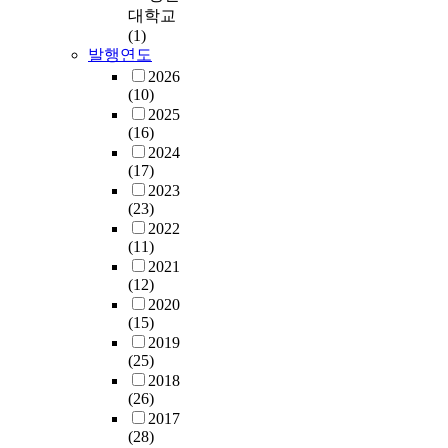
s
-
e
C
대학교
으
h
재
s
h
(1)
로
e
관
e
a
발행연도
대
h
류
n
n
체
2026
a
손
s
m
(10)
되
s
상
o
u
2025
는
s
을
r
(16)
l
과
t
주
u
2024
g
정
u
지
s
(17)
a
에
d
않
e
2023
e
서
i
(23)
고
d
a
기
e
2022
단
t
r
반
d
(11)
순
o
e
시
a
2021
개
m
a
설
(12)
b
복
e
c
이
2020
o
만
a
o
함
(15)
u
하
s
n
께
2019
t
였
u
t
정
(25)
t
고
r
a
비
2018
w
,
e
i
되
(26)
o
B
g
n
지
2017
a
군
l
e
못
(28)
r