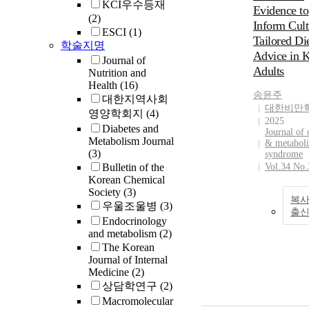
KCI우수등재
Evidence to
(2)
Inform Cult
ESCI
(1)
Tailored Di
학술지명
Advice in 
Journal of
Adults
Nutrition and
Health
(16)
송윤주
대한지역사회
대한비만
영양학회지
(4)
2025
Diabetes and
Journal of 
Metabolism Journal
& metaboli
(3)
syndrome
Bulletin of the
Vol.34 No.
Korean Chemical
Society
(3)
복사
우울조울병
(3)
출
Endocrinology
and metabolism
(2)
The Korean
Journal of Internal
Medicine
(2)
상담학연구
(2)
Macromolecular