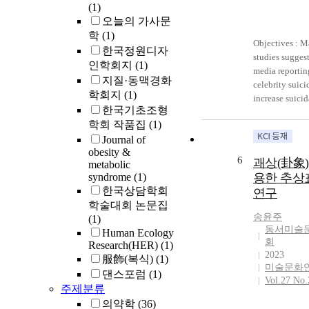
(1)
오늘의 가사문
학
(1)
Objectives : 
한국정원디자
studies suggest
인학회지
(1)
media reportin
지질·동맥경화
celebrity suici
학회지
(1)
increase suicida
한국기초조형
but few studie
학회 작품집
(1)
assessed the i
Journal of
specific media 
obesity &
in Korea. We h
6
괘상(卦象)
metabolic
examined poss
syndrome
(1)
용한 추상
influences of 
한국상담학회
연구
reporting death
학술대회 논문집
famous Korean 
송윤주
(1)
Ms. Choi, who
동서미술
Human Ecology
death resulted 
회
Research(HER)
(1)
extensive med
2023
服飾(복식)
(1)
coverage. Met
미술문화
댄스포럼
(1)
We retrospecti
Vol.27 No.
주제분류
reviewed the m
의약학
(36)
records of the 