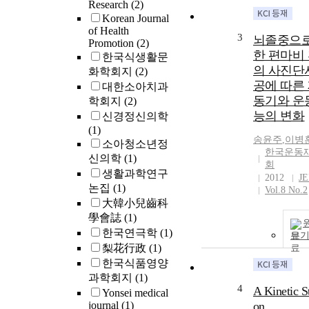
Research
(2)
Korean Journal
of Health
3
뇌졸중으로
Promotion
(2)
한 편마비
한국식생활문
의 사진단
화학회지
(2)
공에 따른
대한소아치과
동기와 운
학회지
(2)
능의 변화
신경정신의학
(1)
송윤주
,
이병
소아청소년정
한국운동
신의학
(1)
회
생활과학연구
2012
J
논집
(1)
Vol.8 No.2
大韓小兒齒科
學會誌
(1)
한국연극학
(1)
보
梨花行政
(1)
한국식품영양
과학회지
(1)
4
A Kinetic S
Yonsei medical
journal
(1)
on