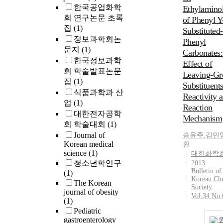
한국공업화학
Ethylaminol
회 연구논문 초록
of Phenyl Y
집
(1)
Substituted-
정보과학회논
Phenyl
문지
(1)
Carbonates:
한국정보과학
Effect of
회 학술발표논문
Leaving-Gr
집
(1)
Substituent
식품과학과 산
Reactivity 
업
(1)
Reaction
대한전자공학
Mechanism
회 학술대회
(1)
Journal of
송윤주
,
김민
Korean medical
환
science
(1)
대한화학
청소년학연구
2013
Bulletin of
(1)
Korean Ch
The Korean
Society
journal of obesity
Vol.34 No.
(1)
Pediatric
gastroenterology