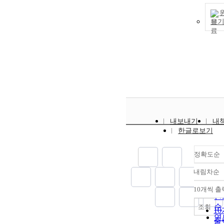
even at extract
ponder upon v
concentrations
themes derive
보
10%. In the an
the relation b
model test, no
aesthetic objec
compounded r
subject in pain
sample showed
The research r
other biologic
so far there ha
response durin
various attempt
implantation f
abstract expres
weeks, and the
and some
sensitization te
accomplishme
results indicat
achieved in th
내보내기
내
of sensitivity 
Korean art but 
한글로보기
(Grades 0 and I
remains that th
few studies on 
정확도순
origins of abst
in our region,
내림차순
정
spanning prehi
순
and historical e
10개씩 출
내
인
Hence, the pot
순
조회
of the modern 
1
연
painting using
출