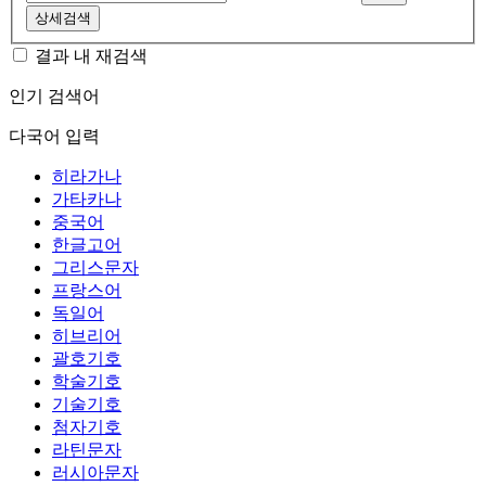
상세검색
결과 내 재검색
인기 검색어
다국어 입력
히라가나
가타카나
중국어
한글고어
그리스문자
프랑스어
독일어
히브리어
괄호기호
학술기호
기술기호
첨자기호
라틴문자
러시아문자