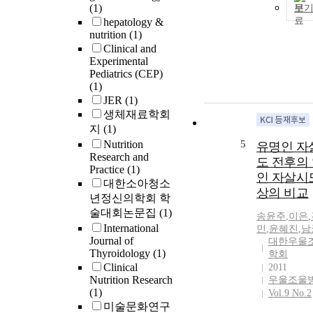
(1)
보
hepatology &
nutrition
(1)
Clinical and
Experimental
Pediatrics (CEP)
(1)
JER
(1)
생체재료학회
지
(1)
Nutrition
5
유명인 자
Research and
도 전후의
Practice
(1)
인 자살시
대한소아청소
상의 비교
년정신의학회 학
술대회논문집
(1)
송윤주
,
이은
,
International
민
,
윤혜진
,
남
Journal of
대한우울
Thyroidology
(1)
학회
Clinical
2011
Nutrition Research
우울조울
(1)
Vol.9 No.2
미술문화연구