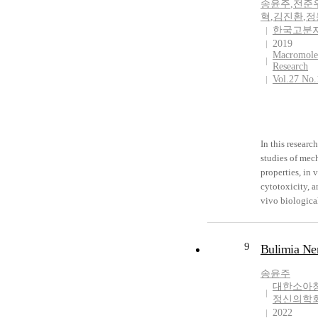
송윤주
,
전준
imagination a
for Dep and Bi
혁
,
김진환
,
정
what is beyond
Disorders 2011
한국고분
object, and it's
69)
2019
realized with
Macromole
reverence and
Research
Vol.27 No.
aesthetics. As 
aesthetic conc
Image of hexag
the starting po
Eastern painti
In this research
cherishing the
studies of mec
oriental philo
properties, in v
and aesthetics
cytotoxicity, a
attention to su
vivo biologica
characteristics 
of compounde
Image of hexa
rubber samples
this research f
contained vari
9
Bulimia Ne
on the work to
novel vulcani
investigate the
agents derived
송윤주
essence of nat
poly(alkylphe
대한소아
humanity whic
정신의학
disulfide were
manifest in Im
2022
investigated to