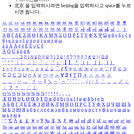
北京 을 입력하시려면
beijing
을 입력하시고 space를 누르
시면 됩니다.
ㅥ
ㅦ
ㅧ
ㅨ
ㅩ
ㅪ
ㅫ
ㅬ
ㅭ
ㅮ
ㅯ
ㅰ
ㅱ
ㅲ
ㅳ
ㅴ
ㅵ
ㅶ
ㅷ
ㅸ
ㅹ
ㅺ
ㅻ
ㅼ
ㅽ
ㅾ
ㅿ
ㆀ
ㆁ
ㆂ
ㆃ
ㆄ
ㆅ
ㆆ
ㆇ
ㆈ
ㆉ
ㆊ
ㆋ
ㆌ
ㆍ
ㆎ
Α
Β
Γ
Δ
Ε
Ζ
Η
Θ
Ι
Κ
Λ
Μ
Ν
Ξ
Ο
Π
Ρ
Σ
Τ
Υ
Φ
Χ
Ψ
Ω
α
β
γ
δ
ε
ζ
η
θ
ι
κ
λ
μ
ν
ξ
ο
π
ρ
σ
τ
υ
φ
χ
ψ
ω
á
à
Á
À
é
è
É
È
ç
Ç
ê
Ä
Ö
Ü
ä
ö
ü
ß
ְ
ֳ
ֲ
ֱ
ָ
ַ
ֵ
ֶ
ִ
ֹ
ּ
ֻ
ׂ
ׁ
ּ
ב
ה
נ
מ
צ
ת
ץ
ש
ד
ג
כ
ע
י
ח
ל
ך
ף
ק
ר
א
ט
ו
ן
ם
פ
‘
’
“
”
〔
〕
〈
〉
「
」
『
』
【
】
＂
（
）
［
］
｛
｝
±
×
÷
≠
≤
≥
∞
∴
♂
♀
∠
⊥
⌒
∂
∇
≡
≒
≪
≫
√
∽
∝
∵
∫
∬
∈
∋
⊆
⊇
⊂
⊃
∪
∩
∧
∨
￢
⇒
⇔
∀
∃
∮
∑
∏
＋
－
＜
＝
＞
、
。
·
‥
…
¨
〃
―
∥
＼
∼
´
～
ˇ
˘
˝
˚
˙
¸
˛
¡
¿
ː
！
＇
，
．
／
：
；
？
＾
＿
｀
｜
½
⅓
⅔
¼
¾
⅛
⅜
⅝
⅞
¹
²
³
⁴
ⁿ
₁
₂
₃
₄
Æ
Ð
Ħ
Ĳ
Ł
Ø
Œ
Þ
Ŧ
Ŋ
æ
đ
ð
ħ
ı
ĳ
ĸ
ŀ
ł
ø
œ
ß
þ
ŧ
ŋ
ŉ
А
Б
В
Г
Д
Е
Ё
Ж
З
И
Й
К
Л
М
Н
О
П
Р
С
Т
У
Ф
Х
Ц
Ч
Ш
Щ
Ъ
Ы
Ь
Э
Ю
Я
а
б
в
г
д
е
ё
ж
з
и
й
к
л
м
н
о
п
р
с
т
у
ф
х
ц
ч
ш
щ
ъ
ы
ь
э
ю
я
′
″
℃
Å
￠
￡
￥
¤
℉
‰
＄
％
Ｆ
￦
㎕
㎖
㎗
ℓ
㎘
㏄
㎣
㎤
㎥
㎦
㎙
㎚
㎛
㎜
㎝
㎞
㎟
㎠
㎡
㎢
㏊
㎍
㎎
㎏
㏏
㎈
㎉
㏈
㎧
㎨
㎰
㎱
㎲
㎳
㎴
㎵
㎶
㎷
㎸
㎹
㎀
㎁
㎂
㎃
㎄
㎺
㎻
㎽
㎾
㎿
㎐
㎑