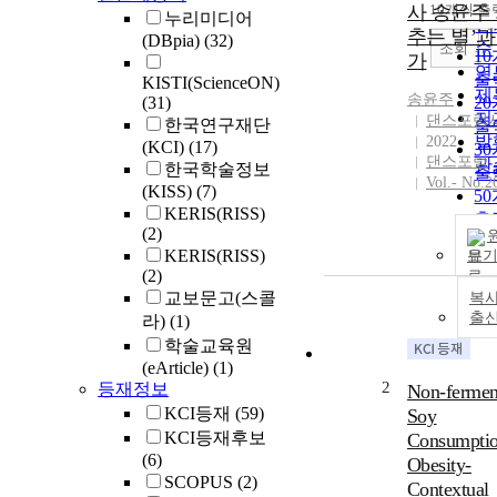
순
사 송윤주 :
10개씩 출
내
누리미디어
인
추는 별’과
(DBpia)
(32)
순
조회
1
가
연
출
KISTI(ScienceON)
제
송윤주
(31)
2
저
댄스포럼
한국연구재단
출
발
2022
(KCI)
(17)
3
댄스포럼
관
한국학술정보
출
Vol.- No.2
(KISS)
(7)
5
KERIS(RISS)
출
(2)
1
KERIS(RISS)
보
출
(2)
교보문고(스콜
복사
출
라)
(1)
학술교육원
(eArticle)
(1)
2
등재정보
Non-fermen
KCI등재
(59)
Soy
KCI등재후보
Consumptio
(6)
Obesity-
SCOPUS
(2)
Contextual