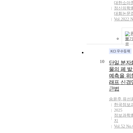
hexagram. Thi
대한소아
evaluate the
examined the
정신의학회
possibility of c
principles und
대회논문
application. F
Vol.2022 N
which the yin
tensile test resu
symbols are
every compou
harmonized wi
rubber sample
reason, image 
보
improved elon
number throug
properties co
'Hetu・Luosh
to the reference
圖・洛書) and
MTT and ALP a
number' and '
10
단일 분자
every compou
and reason.' It 
물의 폐 
rubber sample
investigated t
예측을 위
non-cytotoxic 
concept of 'ima
compared to t
래프 신경
which is a sym
control sample
근법
Book of Chang
containing ino
that of 'idea-i
송윤주
,
유선
sulfur as the
which is an aes
한국정보
vulcanizing ag
object derived
2025
The cell viabil
the relation b
정보과학
activity were
'image' and 'me
지
comparable to 
Furthermore, t
Vol.52 No.
of the control
research aims t