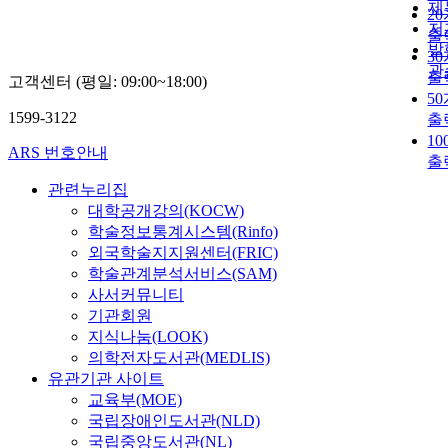
제
elements inher
2
저
Image of hexa
출
발
were considere
3
this study. Bas
관
출
고객센터 (평일: 09:00~18:00)
these above, it
5
to explore the
1599-3122
출
possibilities to
1
expand the ana
ARS 번호안내
출
trend from a
관련누리집
philosophical 
대학공개강의(KOCW)
aesthetical
perspective on
학술정보통계시스템(Rinfo)
artistic perspec
외국학술지지원센터(FRIC)
Image of hexa
학술관계분석서비스(SAM)
research.
사서커뮤니티
기관회원
지식나눔(LOOK)
의학전자도서관(MEDLIS)
유관기관 사이트
교육부(MOE)
국립장애인도서관(NLD)
국립중앙도서관(NL)