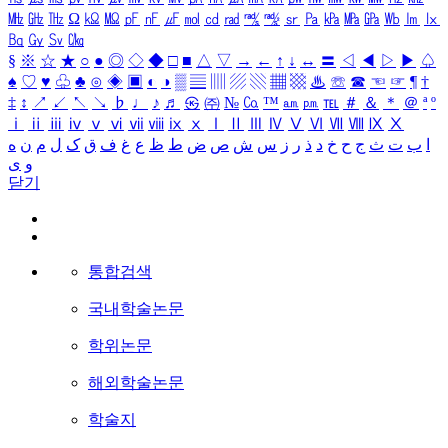
㎒
㎓
㎔
Ω
㏀
㏁
㎊
㎋
㎌
㏖
㏅
㎭
㎮
㎯
㏛
㎩
㎪
㎫
㎬
㏝
㏐
㏓
㏃
㏉
㏜
㏆
§
※
☆
★
○
●
◎
◇
◆
□
■
△
▽
→
←
↑
↓
↔
〓
◁
◀
▷
▶
♤
♠
♡
♥
♧
♣
⊙
◈
▣
◐
◑
▒
▤
▥
▨
▧
▦
▩
♨
☏
☎
☜
☞
¶
†
‡
↕
↗
↙
↖
↘
♭
♩
♪
♬
㉿
㈜
№
㏇
™
㏂
㏘
℡
＃
＆
＊
＠
ª
º
ⅰ
ⅱ
ⅲ
ⅳ
ⅴ
ⅵ
ⅶ
ⅷ
ⅸ
ⅹ
Ⅰ
Ⅱ
Ⅲ
Ⅳ
Ⅴ
Ⅵ
Ⅶ
Ⅷ
Ⅸ
Ⅹ
ا
ب
ت
ث
ج
ح
خ
د
ذ
ر
ز
س
ش
ص
ض
ط
ظ
ع
غ
ف
ق
ک
ل
م
ن
ه
و
ی
닫기
통합검색
국내학술논문
학위논문
해외학술논문
학술지