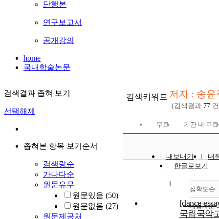
단행본
연구보고서
공개강의
home
국내학술논문
저자 : 송윤
검색결과 좁혀 보기
검색키워드
(검색결과
77
건
선택해제
무료
기관 내 무료
좁혀본 항목 보기순서
내보내기
내
검색량순
한글로보기
가나다순
1
원문유무
정확도순
원문있음
(50)
[dance essa
원문없음
(27)
내림차순
정
국립국악고
원문제공처