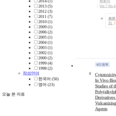
hexagrams'. Im
2014
(1)
학회지
after death of 
hexagram class
2013
(5)
Vol.7 No.4
Choi. The pati
and responds t
2012
(3)
who visited
wide range of 
2011
(7)
emergency
원문
objects, descri
2010
(1)
department aft
기
2
their characteri
2009
(1)
of Ms. Choi te
a condensed m
2006
(2)
use more sever
using the har
2005
(1)
methods than b
between yin(⚋
2004
(1)
Most patients
yang(⚊). There
2003
(1)
discharged aga
allows collect
2002
(1)
advice and wer
understanding 
2000
(2)
followed up af
constructed eas
1999
(4)
discharge. Con
terms of cogni
1998
(2)
: From the resu
작성언어
and is conveni
8
Cytotoxicit
this study, it 
use due to its
한국어
(50)
possible that 
In Vivo Bio
simplicity in t
영어
(23)
effect could h
Studies of t
practice[easy 
effect on suici
Poly(alkylp
simple, 易簡]. I
오늘 본 자료
attempts. This
Derivatives
recapitulative
also suggests n
Vulcanizin
representation 
intense follow 
Agents
to the modern
survivors after
abstract, addin
attempt. (J of 