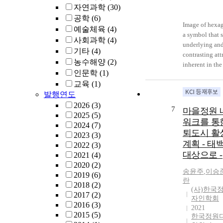
자연과학
(30)
who presented
suicide attempt
공학
(6)
Image of hexag
the Emergency
예술체육
(4)
a symbol that s
Department of
사회과학
(4)
underlying an
Severance Hosp
기타
(4)
contrasting att
during 12 mon
농수해양
(2)
inherent in the
period. We obt
인문학
(1)
phenomena as
demographic d
교육
(1)
negative(⚋) a
any past histor
발행연도
positive(⚊), i
suicide attemp
their expressio
2026
(3)
psychiatric illn
7
마을정원 
abstracted into
2025
(5)
methods of sui
워크를 통
‘⚋(yin)’ and
2024
(7)
attempts, lethal
퇴도시 활
‘⚊(yang)’. 8 k
2023
(3)
and follow up a
계획 - 태
symbols deriv
2022
(3)
discharge. Resu
대상으로 -
the symbol abo
2021
(4)
We finally enr
vertically ove
2020
(2)
162 patients d
송윤주
,
이승
3 times are gen
2019
(6)
the study peri
란
referred to as '8
2018
(2)
total number o
(사)한국
trigrams', and
2017
(2)
suicide attemp
자인학회
overlapping 6 
2016
(3)
hanging was 11
2021
results in '64
2015
(5)
attempts occur
한국정원