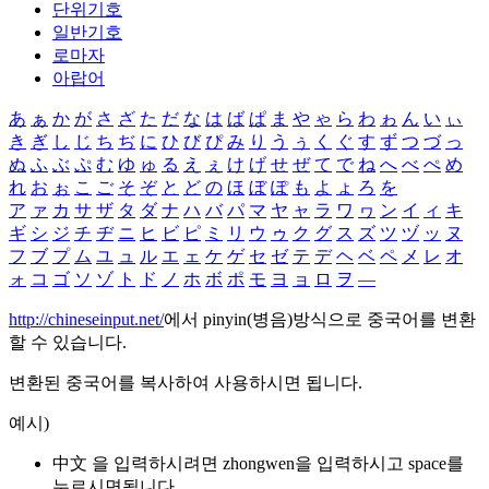
단위기호
일반기호
로마자
아랍어
あ
ぁ
か
が
さ
ざ
た
だ
な
は
ば
ぱ
ま
や
ゃ
ら
わ
ゎ
ん
い
ぃ
き
ぎ
し
じ
ち
ぢ
に
ひ
び
ぴ
み
り
う
ぅ
く
ぐ
す
ず
つ
づ
っ
ぬ
ふ
ぶ
ぷ
む
ゆ
ゅ
る
え
ぇ
け
げ
せ
ぜ
て
で
ね
へ
べ
ぺ
め
れ
お
ぉ
こ
ご
そ
ぞ
と
ど
の
ほ
ぼ
ぽ
も
よ
ょ
ろ
を
ア
ァ
カ
サ
ザ
タ
ダ
ナ
ハ
バ
パ
マ
ヤ
ャ
ラ
ワ
ヮ
ン
イ
ィ
キ
ギ
シ
ジ
チ
ヂ
ニ
ヒ
ビ
ピ
ミ
リ
ウ
ゥ
ク
グ
ス
ズ
ツ
ヅ
ッ
ヌ
フ
ブ
プ
ム
ユ
ュ
ル
エ
ェ
ケ
ゲ
セ
ゼ
テ
デ
ヘ
ベ
ペ
メ
レ
オ
ォ
コ
ゴ
ソ
ゾ
ト
ド
ノ
ホ
ボ
ポ
モ
ヨ
ョ
ロ
ヲ
―
http://chineseinput.net/
에서 pinyin(병음)방식으로 중국어를 변환
할 수 있습니다.
변환된 중국어를 복사하여 사용하시면 됩니다.
예시)
中文 을 입력하시려면
zhongwen
을 입력하시고 space를
누르시면됩니다.