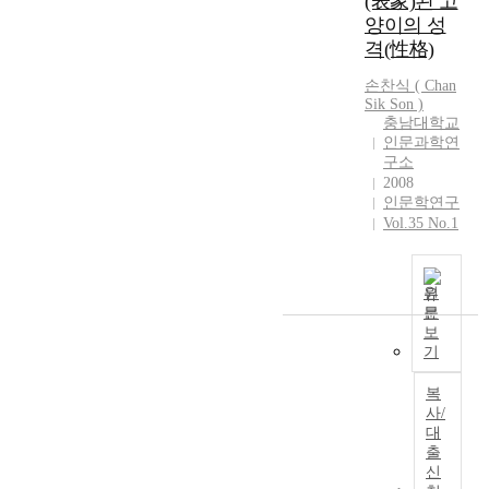
(表象)된 고
다
하
상
적
로
양이의 성
.
고
을
으
하
題
,
검
격(性格)
로
고
名
이
토
토
자
손찬식
( Chan
이
와
하
로
신
Sik
Son
)
청
관
고
하
의
충남대학교
학
련
이
는
인문과학연
심
동
한
에
가
구소
지
을
시
대
2008
하
를
포
작
한
인문학연구
면
굳
함
품
시
Vol.35 No.1
‘
게
하
을
인
날
다
고
분
들
다
짐
있
석
의
람
원
하
는
하
시
문
쥐
기
작
여
문
보
,
도
품
이
학
기
원
하
만
들
작
숭
였
복
을
이
품
이
으
사/
대
시
을
,
며
대
상
적
분
도
,
출
으
으
석
마
때
신
로
로
하
뱀