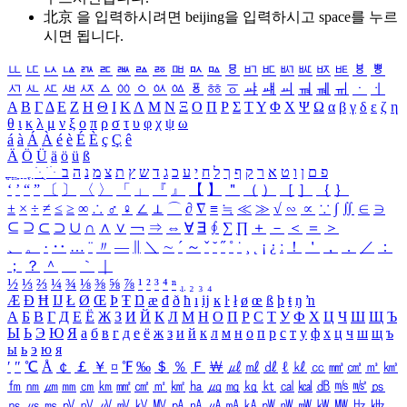
北京 을 입력하시려면
beijing
을 입력하시고 space를 누르
시면 됩니다.
ㅥ
ㅦ
ㅧ
ㅨ
ㅩ
ㅪ
ㅫ
ㅬ
ㅭ
ㅮ
ㅯ
ㅰ
ㅱ
ㅲ
ㅳ
ㅴ
ㅵ
ㅶ
ㅷ
ㅸ
ㅹ
ㅺ
ㅻ
ㅼ
ㅽ
ㅾ
ㅿ
ㆀ
ㆁ
ㆂ
ㆃ
ㆄ
ㆅ
ㆆ
ㆇ
ㆈ
ㆉ
ㆊ
ㆋ
ㆌ
ㆍ
ㆎ
Α
Β
Γ
Δ
Ε
Ζ
Η
Θ
Ι
Κ
Λ
Μ
Ν
Ξ
Ο
Π
Ρ
Σ
Τ
Υ
Φ
Χ
Ψ
Ω
α
β
γ
δ
ε
ζ
η
θ
ι
κ
λ
μ
ν
ξ
ο
π
ρ
σ
τ
υ
φ
χ
ψ
ω
á
à
Á
À
é
è
É
È
ç
Ç
ê
Ä
Ö
Ü
ä
ö
ü
ß
ְ
ֳ
ֲ
ֱ
ָ
ַ
ֵ
ֶ
ִ
ֹ
ּ
ֻ
ׂ
ׁ
ּ
ב
ה
נ
מ
צ
ת
ץ
ש
ד
ג
כ
ע
י
ח
ל
ך
ף
ק
ר
א
ט
ו
ן
ם
פ
‘
’
“
”
〔
〕
〈
〉
「
」
『
』
【
】
＂
（
）
［
］
｛
｝
±
×
÷
≠
≤
≥
∞
∴
♂
♀
∠
⊥
⌒
∂
∇
≡
≒
≪
≫
√
∽
∝
∵
∫
∬
∈
∋
⊆
⊇
⊂
⊃
∪
∩
∧
∨
￢
⇒
⇔
∀
∃
∮
∑
∏
＋
－
＜
＝
＞
、
。
·
‥
…
¨
〃
―
∥
＼
∼
´
～
ˇ
˘
˝
˚
˙
¸
˛
¡
¿
ː
！
＇
，
．
／
：
；
？
＾
＿
｀
｜
½
⅓
⅔
¼
¾
⅛
⅜
⅝
⅞
¹
²
³
⁴
ⁿ
₁
₂
₃
₄
Æ
Ð
Ħ
Ĳ
Ł
Ø
Œ
Þ
Ŧ
Ŋ
æ
đ
ð
ħ
ı
ĳ
ĸ
ŀ
ł
ø
œ
ß
þ
ŧ
ŋ
ŉ
А
Б
В
Г
Д
Е
Ё
Ж
З
И
Й
К
Л
М
Н
О
П
Р
С
Т
У
Ф
Х
Ц
Ч
Ш
Щ
Ъ
Ы
Ь
Э
Ю
Я
а
б
в
г
д
е
ё
ж
з
и
й
к
л
м
н
о
п
р
с
т
у
ф
х
ц
ч
ш
щ
ъ
ы
ь
э
ю
я
′
″
℃
Å
￠
￡
￥
¤
℉
‰
＄
％
Ｆ
￦
㎕
㎖
㎗
ℓ
㎘
㏄
㎣
㎤
㎥
㎦
㎙
㎚
㎛
㎜
㎝
㎞
㎟
㎠
㎡
㎢
㏊
㎍
㎎
㎏
㏏
㎈
㎉
㏈
㎧
㎨
㎰
㎱
㎲
㎳
㎴
㎵
㎶
㎷
㎸
㎹
㎀
㎁
㎂
㎃
㎄
㎺
㎻
㎽
㎾
㎿
㎐
㎑