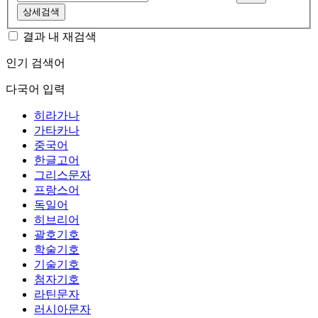
상세검색
결과 내 재검색
인기 검색어
다국어 입력
히라가나
가타카나
중국어
한글고어
그리스문자
프랑스어
독일어
히브리어
괄호기호
학술기호
기술기호
첨자기호
라틴문자
러시아문자