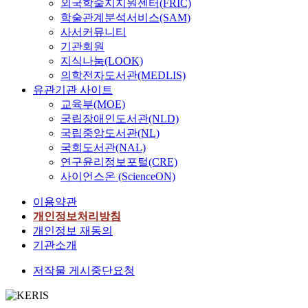
외국학술지지원센터(FRIC)
다
찰
경
산
섶
서
는
학술관계분석서비스(SAM)
양
(
을
관
진
때
점
사서커뮤니티
한
3
설
련
창
로
은
내
)
정
한
기관회원
이
는
양
용
,
하
시
지식나눔(LOOK)
다
소
자
을
나
고
작
의학전자도서관(MEDLIS)
.
무
간
표
루
있
품
유관기관 사이트
시
의
에
현
(
다
및
교육부(MOE)
적
입
상
하
2
.
「
국립장애인도서관(NLD)
자
장
호
기
)
제
동
아
국립중앙도서관(NL)
에
대
에
,
1
오
는
국회도서관(NAL)
서
척
적
정
경
팔
파
연구윤리정보포털(CRE)
서
적
합
자
인
영
리
사이언스온 (ScienceON)
로
인
한
(
미
」
와
의
관
시
2
망
,
같
이용약관
상
계
형
)
대
「
은
개인정보처리방침
황
이
태
등
해
금
상
개인정보 재동의
과
거
를
으
는
사
황
기관소개
처
나
택
로
주
팔
에
지
충
한
,
변
영
처
저작물 게시중단요청
를
돌
결
그
에
」
해
이
할
과
십
물
,
있
해
소
이
경
이
「