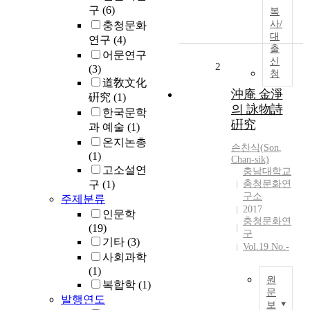
은
구
(6)
복
한
사/
충청문화
국
대
연구
(4)
출
한
어문연구
신
문
2
(3)
청
학
道敎文化
에
沖庵 金淨
硏究
(1)
수
의 詠物詩
한국문학
용
硏究
과 예술
(1)
된
온지논총
소
손찬식
(
Son
,
(1)
Chan-sik)
무
고소설연
충남대학교
의
구
(1)
충청문화연
양
구소
주제분류
상
2017
인문학
을
충청문화연
(19)
고
구
기타
(3)
찰
Vol.19 No.-
사회과학
한
(1)
것
원
복합학
(1)
이
문
발행연도
다
보
본