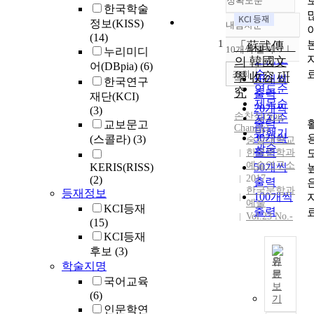
정확도순
한국학술
정보(KISS)
내림차순
정확도
(14)
1
순
「蘇武傳」
10개씩 출력
누리미디
내림차순
인기도
의 韓國文
어(DBpia)
(6)
순
조회
學 收容 硏
10개씩
한국연구
연도순
究
출력
재단(KCI)
제목순
20개씩
(3)
손찬식
(
Son
,
저자순
출력
교보문고
Chansik)
발행기
30개씩
(스콜라)
(3)
숭실대학교
관순
출력
한국문학과
예술연구소
KERIS(RISS)
50개씩
2017
(2)
출력
한국문학과
등재정보
100개씩
예술
KCI등재
출력
Vol.23 No.-
(15)
KCI등재
후보
(3)
원
학술지명
문
이
국어교육
보
논
(6)
기
문
인문학연