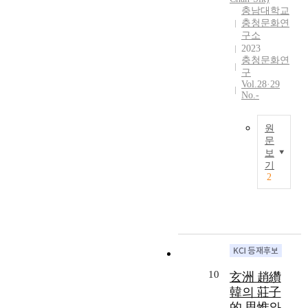
,
서
이
충남대학교
법
여
5
는
있
충청문화연
을
형
言
명
다
구소
통
상
律
소
.
2023
하
화
충청문화연
詩
를
비
여
하
구
2
먼
인
당
는
Vol.28·29
9
저
팔
대
No.-
가
수
제
경
혼
하
(
시
은
탁
면
원
2
하
“
한
,
문
5
고
미
정
또
보
.
그
망
본
치
사
기
6
곳
대
고
현
2
신
%
에
해
는
실
을
)
서
,
목
을
가
,
의
은
은
시
는
7
놀
영
이
적
친
言
이
소
색
으
구
律
나
도
의
로
에
詩
흥
,
한
형
10
게
玄洲 趙纘
2
취
중
산
상
사
韓의 莊子
4
및
중
팔
화
신
的 思惟와