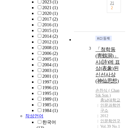
.
2023
(1)
기
고
시
2021
(1)
2
는
인
2020
(1)
충
들
2017
(2)
암
은
2016
(1)
의
「
2015
(1)
영
소
2014
(2)
물
무
2012
(1)
시
전
2008
(1)
3
「청학동
를
」
2006
(2)
(靑鶴洞)」
그
의
2005
(1)
시(詩)에 표
내
고
2004
(1)
상(表象)된
용
사
2003
(1)
신선사상
적
를
2001
(1)
성
(神仙思想)
원
1997
(1)
격
용
1996
(1)
손찬식
( Chan
을
하
1995
(1)
Sik
Son
)
중
여
1989
(1)
충남대학교
심
소
1985
(1)
인문과학연
으
무
1984
(1)
구소
로
의
작성언어
2012
‘
인문학연구
신
한국어
혼
Vol.39 No.1
산
(13)