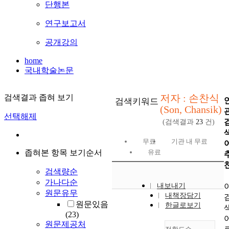
단행본
연구보고서
공개강의
home
국내학술논문
저자 : 손찬식
검색결과 좁혀 보기
검색키워드
(Son, Chansik)
선택해제
(검색결과
23
건)
무료
기관 내 무료
좁혀본 항목 보기순서
유료
검색량순
가나다순
내보내기
원문유무
내책장담기
원문있음
한글로보기
(23)
원문제공처