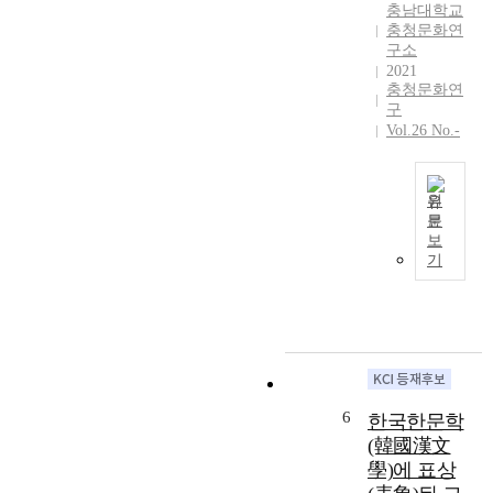
충남대학교
심
새
고
현
충청문화연
으
로
찰
재
구소
로
발
하
적
2021
그
굴
였
상
충청문화연
작
확
다
구
황
품
충
.
Vol.26 No.-
을
을
하
충
소
개
여
암
무
관
공
은
의
원
하
주
당
처
문
고
십
본
대
보
지
내
경
고
의
기
와
용
의
는
혼
동
적
위
비
탁
일
특
치
인
한
시
성
와
팔
정
하
을
그
경
치
여
고
명
의
현
스
찰
칭
구
실
6
스
한국한문학
해
을
체
을
로
(韓國漢文
보
검
적
직
를
學)에 표상
았
토
실
설
위