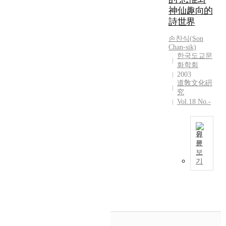
수
감
신
경
한
으
神仙趣向的
(
상
루
시
대
로
詩世界
2
대
,
의
표
서
1
상
점
분
적
의
손찬식
(
Son
.
,
점
석
인
임
Chan-sik)
2
그
나
을
작
한국도교문
무
%
리
계
통
품
화학회
와
)
고
,
하
2003
이
역
의
그
둔
여
道敎文化硏
다
할
순
곳
영
한
究
.
을
Vol.18 No.-
으
에
수
산
이
소
로
서
고
팔
작
무
많
의
,
경
품
고
은
행
연
의
원
에
사
비
위
포
실
문
서
를
조
보
중
등
귀
상
주
환
선
기
을
으
범
을
요
기
조
차
로
,
고
한
하
의
지
이
송
찰
우
여
도
하
루
평
하
의
당
가
고
어
추
였
의
부
철
있
져
월
다
대
하
학
다
있
,
.
상