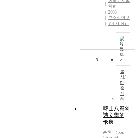
한국고소설
여
기
는
경
인
학회
비
도
데
」
팔
2006
판
하
고소설연구
,
두
경
하
였
Vol.21 No.-
그
계
,
였
다
중
열
이
다
.
에
로
숙
.
이
서
대
함
원
그
밖
도
분
의
문
중
에
보
7
된
비
에
도
9
기
言
다
인
서
영
絶
.
팔
「
물
복
句
서
경
蛙
시
사/
4
거
,
詩
에
대
0
정
목
」
출
소
수
의
만
1
신
무
(
「
중
청
0
의
3
공
의
수
충
韓山八景의
5
주
비
는
절
詩文學的
.
십
인
우
을
形象
3
경
팔
의
가
%
」
경
적
탁
손찬식
(
Son
)
에
등
수
Chan-Sik)
하