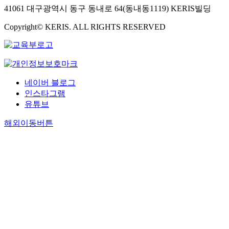
으
하
인
41061 대구광역시 동구 동내로 64(동내동1119) KERIS빌딩
다
으
감
봉
며
고
이
.
로
돌
산
자
위
개
Copyright© KERIS. ALL RIGHTS RESERVED
또
선
아
십
신
로
재
한
정
흐
이
을
하
되
이
된
르
영
해
거
어
들
명
고
」
치
나
있
작
소
구
등
려
이
지
품
만
름
의
네이버 블로그
는
별
않
은
제
낀
집
인스타그램
개
의
다
1
시
바
경
유튜브
구
슬
는
3
되
다
화
리
픔
것
세
어
가
한
해외이동버튼
에
을
을
기
있
하
작
대
문
의
이
을
늘
품
해
학
미
인
뿐
과
을
이
적
한
로
이
닿
고
를
으
다
의
다
아
찰
풍
로
.
청
.
있
하
자
형
따
학
그
는
였
하
상
라
동
리
듯
다
고
화
서
시
고
보
.
비
하
玄
이
서
이
‘
판
였