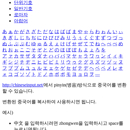
단위기호
일반기호
로마자
아랍어
あ
ぁ
か
が
さ
ざ
た
だ
な
は
ば
ぱ
ま
や
ゃ
ら
わ
ゎ
ん
い
ぃ
き
ぎ
し
じ
ち
ぢ
に
ひ
び
ぴ
み
り
う
ぅ
く
ぐ
す
ず
つ
づ
っ
ぬ
ふ
ぶ
ぷ
む
ゆ
ゅ
る
え
ぇ
け
げ
せ
ぜ
て
で
ね
へ
べ
ぺ
め
れ
お
ぉ
こ
ご
そ
ぞ
と
ど
の
ほ
ぼ
ぽ
も
よ
ょ
ろ
を
ア
ァ
カ
サ
ザ
タ
ダ
ナ
ハ
バ
パ
マ
ヤ
ャ
ラ
ワ
ヮ
ン
イ
ィ
キ
ギ
シ
ジ
チ
ヂ
ニ
ヒ
ビ
ピ
ミ
リ
ウ
ゥ
ク
グ
ス
ズ
ツ
ヅ
ッ
ヌ
フ
ブ
プ
ム
ユ
ュ
ル
エ
ェ
ケ
ゲ
セ
ゼ
テ
デ
ヘ
ベ
ペ
メ
レ
オ
ォ
コ
ゴ
ソ
ゾ
ト
ド
ノ
ホ
ボ
ポ
モ
ヨ
ョ
ロ
ヲ
―
http://chineseinput.net/
에서 pinyin(병음)방식으로 중국어를 변환
할 수 있습니다.
변환된 중국어를 복사하여 사용하시면 됩니다.
예시)
中文 을 입력하시려면
zhongwen
을 입력하시고 space를
누르시면됩니다.