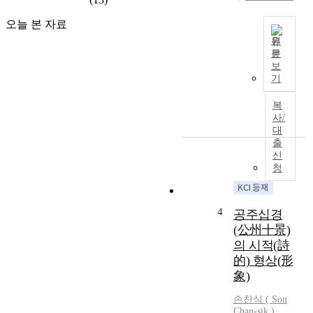
탁
했
한
오늘 본 자료
던
정
삶
원
치
과
문
본
현
보
그
고
실
기
의
에
의
변
서
복
형
함
는
사/
상
없
고
대
’
는
출
려
,
충
신
조
‘
절
청
이
불
을
인
우
찬
로
한
양
4
공주십경
의
자
하
「
(公州十景)
아
고
청
의 시적(詩
의
이
학
的) 형상(形
형
를
동
상
象)
시
기
’
적
」
손찬식
(
Son
,
으
Chan-sik )
로