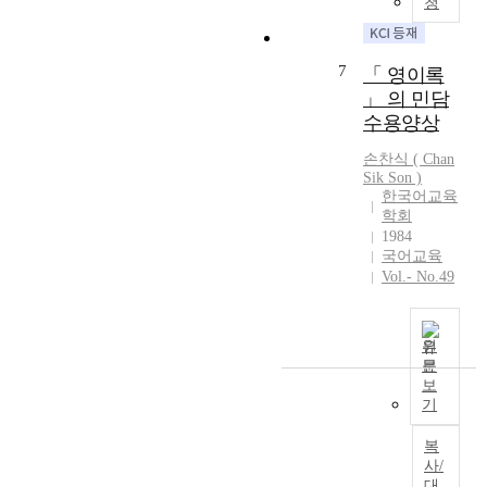
청
로
자
어
여
,
는
료
떻
그
물
아
를
게
특
여
무
7
「 영이록
한
형
성
우
런
」 의 민담
정
상
을
,
해
수용양상
하
화
고
승
결
여
되
찰
냥
의
손찬식
( Chan
수
어
하
이
Sik
Son
)
실
집
있
였
,
한국어교육
마
한
는
다
학회
들
리
결
지
.
1984
개
가
과
를
비
국어교육
,
보
5
고
인
Vol.- No.49
개
이
8
찰
팔
구
지
명
한
경
리
않
의
것
은
원
,
는
시
이
비
문
뱀
자
인
다
인
보
’
신
기
1
.
만
등
의
1
「
과
의
절
복
3
공
월
여
망
사/
수
주
명
러
적
대