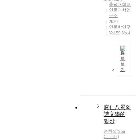
‘
로
충남대학교
부
고
형
인문과학연
터
향
상
구소
조
에
화
2020
선
대
인문학연구
하
후
한
Vol.59 No.4
였
기
그
다
에
리
.
이
움
이
원
르
의
들
문
기
이
형
보
은
까
논
상
기
유
지
문
’
배
의
은
등
및
청
공
의
억
학
주
세
류
동
십
항
등
관
경
5
庇仁八景의
목
자
련
시
으
詩文學的
신
한
의
로
형상
이
시
자
나
당
를
료
손찬식
(
Son
누
면
중
를
Chansik)
어
한