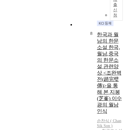
이
십
산
동
처
출
다
경
을
물
신
지
.
」
중
들
청
에
이
시
심
을
서
들
는
으
예
소
작
서
로
거
8
무
한국과 월
품
거
형
하
의
남의 한문
은
정
성
여
환
소설 한국,
다
의
되
이
국
월남,중국
양
「
어
를
과
의 한문소
한
공
있
우
도
詩
주
다
설 관련양
의
같
體
십
.
상 <조완벽
적
은
에
경
비
전(趙完璧
,
극
걸
」
인
상
傳)>을 통
적
쳐
과
팔
징
해 본 지봉
인
고
신
경
적
상
(芝峯) 이수
르
유
은
으
황
광의 월남
게
의
서
로
을
인식
창
「
거
표
선
작
공
정
상
망
손찬식
( Chan
되
산
의
하
Sik
Son
)
하
었
십
비