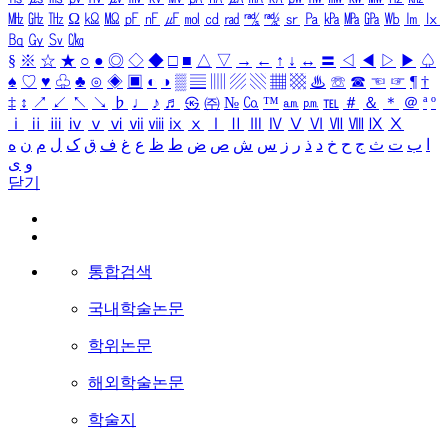
㎒
㎓
㎔
Ω
㏀
㏁
㎊
㎋
㎌
㏖
㏅
㎭
㎮
㎯
㏛
㎩
㎪
㎫
㎬
㏝
㏐
㏓
㏃
㏉
㏜
㏆
§
※
☆
★
○
●
◎
◇
◆
□
■
△
▽
→
←
↑
↓
↔
〓
◁
◀
▷
▶
♤
♠
♡
♥
♧
♣
⊙
◈
▣
◐
◑
▒
▤
▥
▨
▧
▦
▩
♨
☏
☎
☜
☞
¶
†
‡
↕
↗
↙
↖
↘
♭
♩
♪
♬
㉿
㈜
№
㏇
™
㏂
㏘
℡
＃
＆
＊
＠
ª
º
ⅰ
ⅱ
ⅲ
ⅳ
ⅴ
ⅵ
ⅶ
ⅷ
ⅸ
ⅹ
Ⅰ
Ⅱ
Ⅲ
Ⅳ
Ⅴ
Ⅵ
Ⅶ
Ⅷ
Ⅸ
Ⅹ
ا
ب
ت
ث
ج
ح
خ
د
ذ
ر
ز
س
ش
ص
ض
ط
ظ
ع
غ
ف
ق
ک
ل
م
ن
ه
و
ی
닫기
통합검색
국내학술논문
학위논문
해외학술논문
학술지