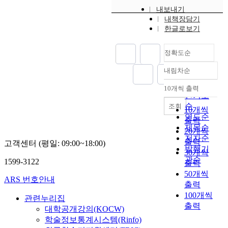
는
사
.
는
관
본
내보내기
은
경
상
이
데
사
고
내책장담기
개
우
이
는
비
모
의
한글로보기
구
도
유
시
하
종
이
리
많
가
인
여
”
러
,
정확도순
았
적
들
신
으
한
파
다
으
이
유
로
목
내림차순
리
.
정확도
로
선
가
,
적
,
이
수
순
10개씩 출력
호
선
세
을
내림차순
뱀
들
용
인기도
하
정
시
달
및
은
된
순
조회
는
한
인
성
10개씩
그
때
‘
연도순
개
공
들
하
출력
들
로
유
제목순
인
주
의
기
20개씩
의
는
가
저자순
적
십
작
위
출력
동
고객센터 (평일: 09:00~18:00)
이
적
발행기
인
경
품
하
30개씩
거
릉
도
관순
취
은
모
여
1599-3122
출력
공
의
가
향
산
두
목
간
50개씩
입
철
ARS 번호안내
과
(
동
은
인
출력
장
학
함
3
일
이
더
100개씩
과
’
관련누리집
께
)
하
색
러
출력
처
이
대학공개강의(KOCW)
보
,
게
의
운
지
었
학술정보통계시스템(Rinfo)
다
사
팔
한
풀
에
다