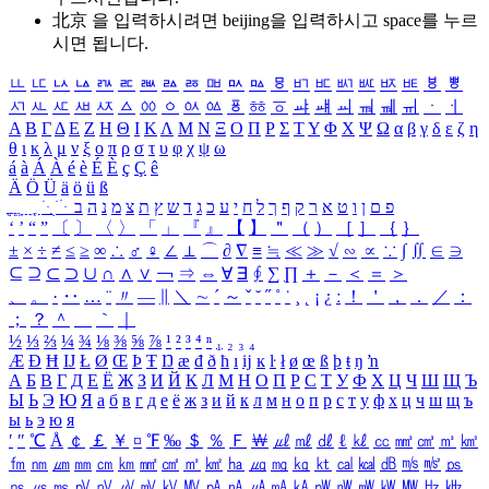
北京 을 입력하시려면
beijing
을 입력하시고 space를 누르
시면 됩니다.
ㅥ
ㅦ
ㅧ
ㅨ
ㅩ
ㅪ
ㅫ
ㅬ
ㅭ
ㅮ
ㅯ
ㅰ
ㅱ
ㅲ
ㅳ
ㅴ
ㅵ
ㅶ
ㅷ
ㅸ
ㅹ
ㅺ
ㅻ
ㅼ
ㅽ
ㅾ
ㅿ
ㆀ
ㆁ
ㆂ
ㆃ
ㆄ
ㆅ
ㆆ
ㆇ
ㆈ
ㆉ
ㆊ
ㆋ
ㆌ
ㆍ
ㆎ
Α
Β
Γ
Δ
Ε
Ζ
Η
Θ
Ι
Κ
Λ
Μ
Ν
Ξ
Ο
Π
Ρ
Σ
Τ
Υ
Φ
Χ
Ψ
Ω
α
β
γ
δ
ε
ζ
η
θ
ι
κ
λ
μ
ν
ξ
ο
π
ρ
σ
τ
υ
φ
χ
ψ
ω
á
à
Á
À
é
è
É
È
ç
Ç
ê
Ä
Ö
Ü
ä
ö
ü
ß
ְ
ֳ
ֲ
ֱ
ָ
ַ
ֵ
ֶ
ִ
ֹ
ּ
ֻ
ׂ
ׁ
ּ
ב
ה
נ
מ
צ
ת
ץ
ש
ד
ג
כ
ע
י
ח
ל
ך
ף
ק
ר
א
ט
ו
ן
ם
פ
‘
’
“
”
〔
〕
〈
〉
「
」
『
』
【
】
＂
（
）
［
］
｛
｝
±
×
÷
≠
≤
≥
∞
∴
♂
♀
∠
⊥
⌒
∂
∇
≡
≒
≪
≫
√
∽
∝
∵
∫
∬
∈
∋
⊆
⊇
⊂
⊃
∪
∩
∧
∨
￢
⇒
⇔
∀
∃
∮
∑
∏
＋
－
＜
＝
＞
、
。
·
‥
…
¨
〃
―
∥
＼
∼
´
～
ˇ
˘
˝
˚
˙
¸
˛
¡
¿
ː
！
＇
，
．
／
：
；
？
＾
＿
｀
｜
½
⅓
⅔
¼
¾
⅛
⅜
⅝
⅞
¹
²
³
⁴
ⁿ
₁
₂
₃
₄
Æ
Ð
Ħ
Ĳ
Ł
Ø
Œ
Þ
Ŧ
Ŋ
æ
đ
ð
ħ
ı
ĳ
ĸ
ŀ
ł
ø
œ
ß
þ
ŧ
ŋ
ŉ
А
Б
В
Г
Д
Е
Ё
Ж
З
И
Й
К
Л
М
Н
О
П
Р
С
Т
У
Ф
Х
Ц
Ч
Ш
Щ
Ъ
Ы
Ь
Э
Ю
Я
а
б
в
г
д
е
ё
ж
з
и
й
к
л
м
н
о
п
р
с
т
у
ф
х
ц
ч
ш
щ
ъ
ы
ь
э
ю
я
′
″
℃
Å
￠
￡
￥
¤
℉
‰
＄
％
Ｆ
￦
㎕
㎖
㎗
ℓ
㎘
㏄
㎣
㎤
㎥
㎦
㎙
㎚
㎛
㎜
㎝
㎞
㎟
㎠
㎡
㎢
㏊
㎍
㎎
㎏
㏏
㎈
㎉
㏈
㎧
㎨
㎰
㎱
㎲
㎳
㎴
㎵
㎶
㎷
㎸
㎹
㎀
㎁
㎂
㎃
㎄
㎺
㎻
㎽
㎾
㎿
㎐
㎑