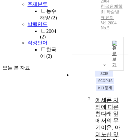
2004
주제분류
한국원예학
농수
회 학술발
해양
(2)
표요지
Vol.2004
발행연도
No.5
2004
(2)
작성언어
원
한국
문
어
(2)
보
기
오늘 본 자료
2
에세폰 처
리에 따른
참다래 잎
에서의 무
기이온, 아
미노산 및