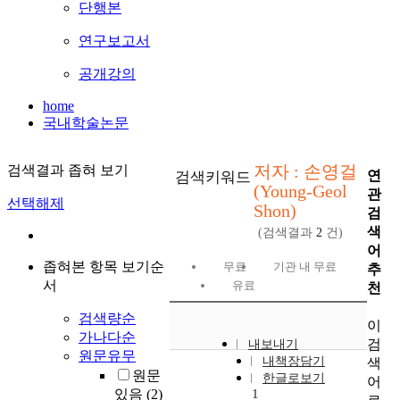
단행본
연구보고서
공개강의
home
국내학술논문
저자 : 손영걸
검색결과 좁혀 보기
연
검색키워드
(Young-Geol
관
선택해제
Shon)
검
색
(검색결과
2
건)
어
좁혀본 항목 보기순
무료
기관 내 무료
추
서
유료
천
검색량순
이
가나다순
검
내보내기
원문유무
내책장담기
색
원문
한글로보기
어
있음
(2)
1