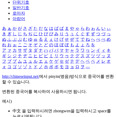
단위기호
일반기호
로마자
아랍어
あ
ぁ
か
が
さ
ざ
た
だ
な
は
ば
ぱ
ま
や
ゃ
ら
わ
ゎ
ん
い
ぃ
き
ぎ
し
じ
ち
ぢ
に
ひ
び
ぴ
み
り
う
ぅ
く
ぐ
す
ず
つ
づ
っ
ぬ
ふ
ぶ
ぷ
む
ゆ
ゅ
る
え
ぇ
け
げ
せ
ぜ
て
で
ね
へ
べ
ぺ
め
れ
お
ぉ
こ
ご
そ
ぞ
と
ど
の
ほ
ぼ
ぽ
も
よ
ょ
ろ
を
ア
ァ
カ
サ
ザ
タ
ダ
ナ
ハ
バ
パ
マ
ヤ
ャ
ラ
ワ
ヮ
ン
イ
ィ
キ
ギ
シ
ジ
チ
ヂ
ニ
ヒ
ビ
ピ
ミ
リ
ウ
ゥ
ク
グ
ス
ズ
ツ
ヅ
ッ
ヌ
フ
ブ
プ
ム
ユ
ュ
ル
エ
ェ
ケ
ゲ
セ
ゼ
テ
デ
ヘ
ベ
ペ
メ
レ
オ
ォ
コ
ゴ
ソ
ゾ
ト
ド
ノ
ホ
ボ
ポ
モ
ヨ
ョ
ロ
ヲ
―
http://chineseinput.net/
에서 pinyin(병음)방식으로 중국어를 변환
할 수 있습니다.
변환된 중국어를 복사하여 사용하시면 됩니다.
예시)
中文 을 입력하시려면
zhongwen
을 입력하시고 space를
누르시면됩니다.