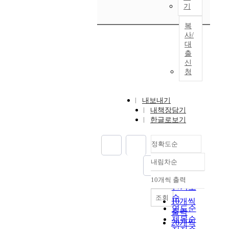
기
복
사/
대
출
신
청
내보내기
내책장담기
한글로보기
정확도순
내림차순
정확도
순
10개씩 출력
내림차순
인기도
순
조회
10개씩
연도순
출력
제목순
20개씩