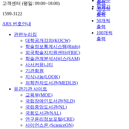
저자순
출력
고객센터 (평일: 09:00~18:00)
발행기
30개씩
관순
1599-3122
출력
50개씩
ARS 번호안내
출력
100개씩
관련누리집
출력
대학공개강의(KOCW)
학술정보통계시스템(Rinfo)
외국학술지지원센터(FRIC)
학술관계분석서비스(SAM)
사서커뮤니티
기관회원
지식나눔(LOOK)
의학전자도서관(MEDLIS)
유관기관 사이트
교육부(MOE)
국립장애인도서관(NLD)
국립중앙도서관(NL)
국회도서관(NAL)
연구윤리정보포털(CRE)
사이언스온 (ScienceON)