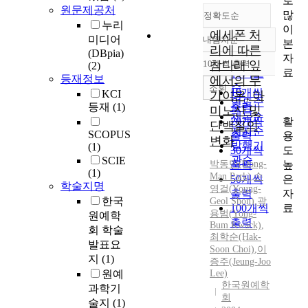
로
원문제공처
많
정확도순
누리
이
에세폰 처
미디어
내림차순
본
정확도
리에 따른
(DBpia)
자
순
10개씩 출력
참다래 잎
(2)
내림차순
료
인기도
등재정보
에서의 무
순
조회
10개씩
KCI
기이온, 아
연도순
등재
(1)
출력
미노산 및
제목순
활
20개씩
단백질의
저자순
SCOPUS
용
출력
변화
발행기
(1)
도
30개씩
관순
SCIE
높
박동만(Dong-
출력
(1)
Man Park)
,
손
은
50개씩
학술지명
영걸
(
Young-
자
출력
한국
Geol
Shon
)
,
곽
료
100개씩
용범(
Yong
-
원예학
출력
Bum Kwack)
,
회 학술
최학순(Hak-
발표요
Soon Choi)
,
이
지
(1)
증주(Jeung-Joo
원예
Lee)
한국원예학
과학기
회
술지
(1)