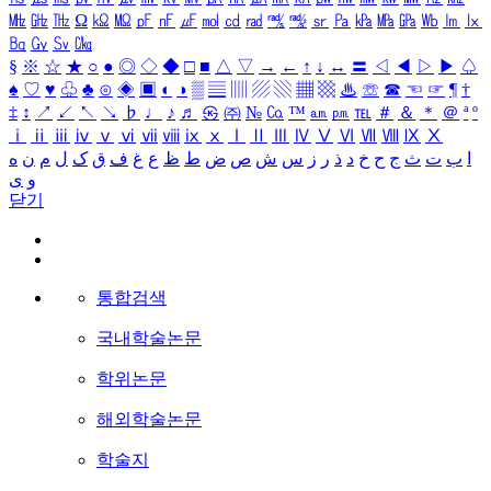
㎒
㎓
㎔
Ω
㏀
㏁
㎊
㎋
㎌
㏖
㏅
㎭
㎮
㎯
㏛
㎩
㎪
㎫
㎬
㏝
㏐
㏓
㏃
㏉
㏜
㏆
§
※
☆
★
○
●
◎
◇
◆
□
■
△
▽
→
←
↑
↓
↔
〓
◁
◀
▷
▶
♤
♠
♡
♥
♧
♣
⊙
◈
▣
◐
◑
▒
▤
▥
▨
▧
▦
▩
♨
☏
☎
☜
☞
¶
†
‡
↕
↗
↙
↖
↘
♭
♩
♪
♬
㉿
㈜
№
㏇
™
㏂
㏘
℡
＃
＆
＊
＠
ª
º
ⅰ
ⅱ
ⅲ
ⅳ
ⅴ
ⅵ
ⅶ
ⅷ
ⅸ
ⅹ
Ⅰ
Ⅱ
Ⅲ
Ⅳ
Ⅴ
Ⅵ
Ⅶ
Ⅷ
Ⅸ
Ⅹ
ا
ب
ت
ث
ج
ح
خ
د
ذ
ر
ز
س
ش
ص
ض
ط
ظ
ع
غ
ف
ق
ک
ل
م
ن
ه
و
ی
닫기
통합검색
국내학술논문
학위논문
해외학술논문
학술지