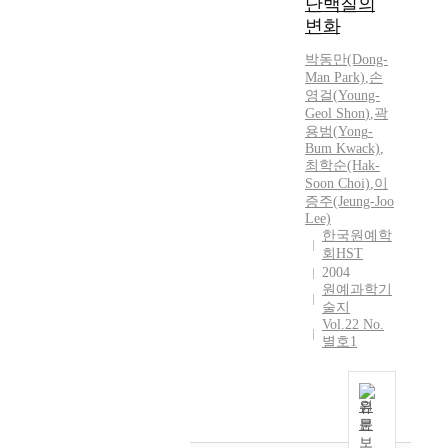
단백질의
변화
박동만(Dong-
Man Park)
,
손
영걸
(
Young-
Geol
Shon
)
,
곽
용범(
Yong
-
Bum Kwack)
,
최학순(Hak-
Soon Choi)
,
이
증주(Jeung-Joo
Lee)
한국원예학
회HST
2004
원예과학기
술지
Vol.22 No.
별호1
원
문
보