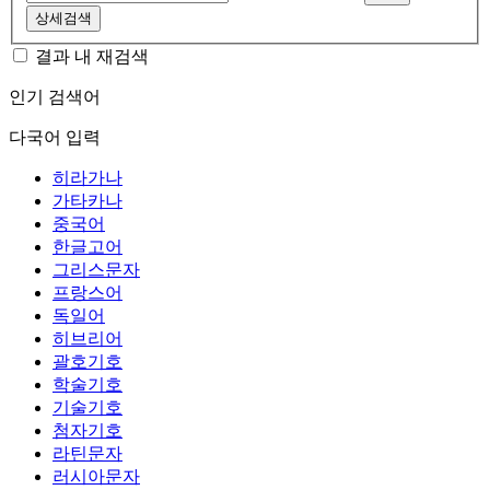
상세검색
결과 내 재검색
인기 검색어
다국어 입력
히라가나
가타카나
중국어
한글고어
그리스문자
프랑스어
독일어
히브리어
괄호기호
학술기호
기술기호
첨자기호
라틴문자
러시아문자