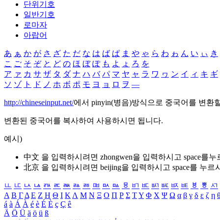
단위기호
일반기호
로마자
아랍어
あ
ぁ
か
が
さ
ざ
た
だ
な
は
ば
ぱ
ま
や
ゃ
ら
わ
ゎ
ん
い
ぃ
き
こ
ご
そ
ぞ
と
ど
の
ほ
ぼ
ぽ
も
よ
ょ
ろ
を
ア
ァ
カ
サ
ザ
タ
ダ
ナ
ハ
バ
パ
マ
ヤ
ャ
ラ
ワ
ヮ
ン
イ
ィ
キ
ギ
ソ
ゾ
ト
ド
ノ
ホ
ボ
ポ
モ
ヨ
ョ
ロ
ヲ
―
http://chineseinput.net/
에서 pinyin(병음)방식으로 중국어를 변환
변환된 중국어를 복사하여 사용하시면 됩니다.
예시)
中文 을 입력하시려면
zhongwen
을 입력하시고 space를
北京 을 입력하시려면
beijing
을 입력하시고 space를 누르
ㅥ
ㅦ
ㅧ
ㅨ
ㅩ
ㅪ
ㅫ
ㅬ
ㅭ
ㅮ
ㅯ
ㅰ
ㅱ
ㅲ
ㅳ
ㅴ
ㅵ
ㅶ
ㅷ
ㅸ
ㅹ
ㅺ
Α
Β
Γ
Δ
Ε
Ζ
Η
Θ
Ι
Κ
Λ
Μ
Ν
Ξ
Ο
Π
Ρ
Σ
Τ
Υ
Φ
Χ
Ψ
Ω
α
β
γ
δ
ε
ζ
η
á
à
Á
À
é
è
É
È
ç
Ç
ê
Ä
Ö
Ü
ä
ö
ü
ß