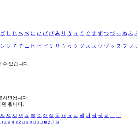
ぎ
し
じ
ち
ぢ
に
ひ
び
ぴ
み
り
う
ぅ
く
ぐ
す
ず
つ
づ
っ
ぬ
ふ
シ
ジ
チ
ヂ
ニ
ヒ
ビ
ピ
ミ
リ
ウ
ゥ
ク
グ
ス
ズ
ツ
ヅ
ッ
ヌ
フ
ブ
할 수 있습니다.
누르시면됩니다.
시면 됩니다.
ㅻ
ㅼ
ㅽ
ㅾ
ㅿ
ㆀ
ㆁ
ㆂ
ㆃ
ㆄ
ㆅ
ㆆ
ㆇ
ㆈ
ㆉ
ㆊ
ㆋ
ㆌ
ㆍ
ㆎ
θ
ι
κ
λ
μ
ν
ξ
ο
π
ρ
σ
τ
υ
φ
χ
ψ
ω