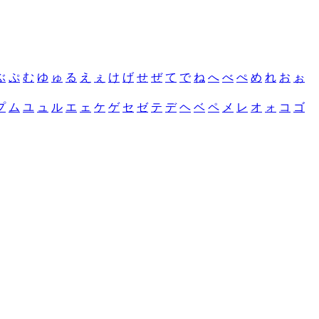
ぶ
ぷ
む
ゆ
ゅ
る
え
ぇ
け
げ
せ
ぜ
て
で
ね
へ
べ
ぺ
め
れ
お
ぉ
プ
ム
ユ
ュ
ル
エ
ェ
ケ
ゲ
セ
ゼ
テ
デ
ヘ
ベ
ペ
メ
レ
オ
ォ
コ
ゴ