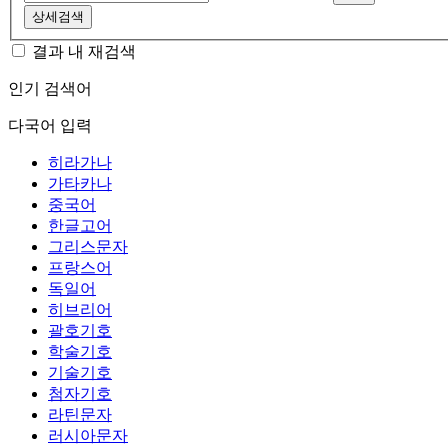
상세검색
결과 내 재검색
인기 검색어
다국어 입력
히라가나
가타카나
중국어
한글고어
그리스문자
프랑스어
독일어
히브리어
괄호기호
학술기호
기술기호
첨자기호
라틴문자
러시아문자