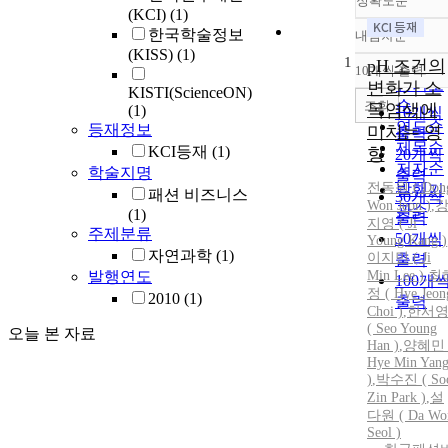
정확도순
(KCI)
(1)
한국학술정보
내림차순
정확도
(KISS)
(1)
1
순
pH 조건의
10개씩 출력
내림차
인기도
변화가 소
KISTI(ScienceON)
순
조회
목염색에
(1)
10개씩
연도순
등재정보
미치는 영
출력
제목순
KCI등재
(1)
향
20개씩
저자순
학술지명
출력
전동원 ( Don
발행기
패션 비즈니스
30개씩
Won
Jeon )
,
관순
(1)
출력
지영 ( Ji
주제분류
50개씩
Young Kang )
자연과학
(1)
이지민 ( Ji
출력
발행연도
Min Lee )
,
최
100개
정 ( Hye Jeon
2010
(1)
출력
Choi )
,
한서
( Seo Young
오늘 본 자료
Han )
,
양혜민 
Hye Min Yan
)
,
박수진 ( So
Zin Park )
,
설
다원
(
Da
Wo
Seol
)