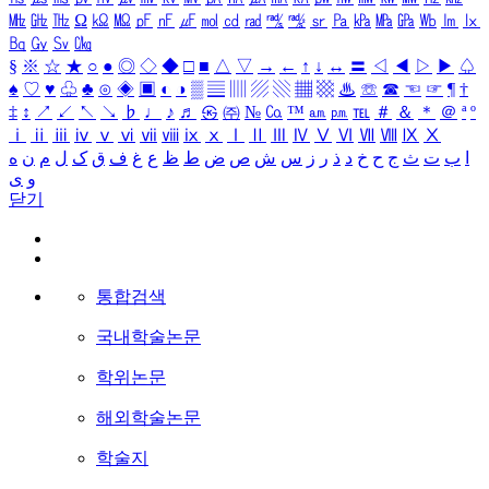
㎒
㎓
㎔
Ω
㏀
㏁
㎊
㎋
㎌
㏖
㏅
㎭
㎮
㎯
㏛
㎩
㎪
㎫
㎬
㏝
㏐
㏓
㏃
㏉
㏜
㏆
§
※
☆
★
○
●
◎
◇
◆
□
■
△
▽
→
←
↑
↓
↔
〓
◁
◀
▷
▶
♤
♠
♡
♥
♧
♣
⊙
◈
▣
◐
◑
▒
▤
▥
▨
▧
▦
▩
♨
☏
☎
☜
☞
¶
†
‡
↕
↗
↙
↖
↘
♭
♩
♪
♬
㉿
㈜
№
㏇
™
㏂
㏘
℡
＃
＆
＊
＠
ª
º
ⅰ
ⅱ
ⅲ
ⅳ
ⅴ
ⅵ
ⅶ
ⅷ
ⅸ
ⅹ
Ⅰ
Ⅱ
Ⅲ
Ⅳ
Ⅴ
Ⅵ
Ⅶ
Ⅷ
Ⅸ
Ⅹ
ا
ب
ت
ث
ج
ح
خ
د
ذ
ر
ز
س
ش
ص
ض
ط
ظ
ع
غ
ف
ق
ک
ل
م
ن
ه
و
ی
닫기
통합검색
국내학술논문
학위논문
해외학술논문
학술지