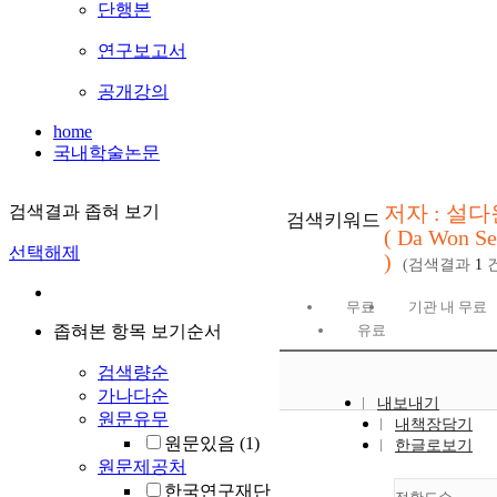
단행본
연구보고서
공개강의
home
국내학술논문
저자 : 설다
검색결과 좁혀 보기
검색키워드
( Da Won Se
선택해제
)
(검색결과
1
건
무료
기관 내 무료
좁혀본 항목 보기순서
유료
검색량순
가나다순
내보내기
원문유무
내책장담기
원문있음
(1)
한글로보기
원문제공처
한국연구재단