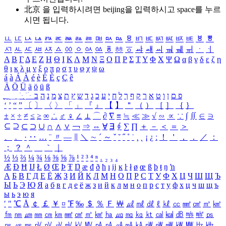
北京 을 입력하시려면
beijing
을 입력하시고 space를 누르
시면 됩니다.
ㅥ
ㅦ
ㅧ
ㅨ
ㅩ
ㅪ
ㅫ
ㅬ
ㅭ
ㅮ
ㅯ
ㅰ
ㅱ
ㅲ
ㅳ
ㅴ
ㅵ
ㅶ
ㅷ
ㅸ
ㅹ
ㅺ
ㅻ
ㅼ
ㅽ
ㅾ
ㅿ
ㆀ
ㆁ
ㆂ
ㆃ
ㆄ
ㆅ
ㆆ
ㆇ
ㆈ
ㆉ
ㆊ
ㆋ
ㆌ
ㆍ
ㆎ
Α
Β
Γ
Δ
Ε
Ζ
Η
Θ
Ι
Κ
Λ
Μ
Ν
Ξ
Ο
Π
Ρ
Σ
Τ
Υ
Φ
Χ
Ψ
Ω
α
β
γ
δ
ε
ζ
η
θ
ι
κ
λ
μ
ν
ξ
ο
π
ρ
σ
τ
υ
φ
χ
ψ
ω
á
à
Á
À
é
è
É
È
ç
Ç
ê
Ä
Ö
Ü
ä
ö
ü
ß
ְ
ֳ
ֲ
ֱ
ָ
ַ
ֵ
ֶ
ִ
ֹ
ּ
ֻ
ׂ
ׁ
ּ
ב
ה
נ
מ
צ
ת
ץ
ש
ד
ג
כ
ע
י
ח
ל
ך
ף
ק
ר
א
ט
ו
ן
ם
פ
‘
’
“
”
〔
〕
〈
〉
「
」
『
』
【
】
＂
（
）
［
］
｛
｝
±
×
÷
≠
≤
≥
∞
∴
♂
♀
∠
⊥
⌒
∂
∇
≡
≒
≪
≫
√
∽
∝
∵
∫
∬
∈
∋
⊆
⊇
⊂
⊃
∪
∩
∧
∨
￢
⇒
⇔
∀
∃
∮
∑
∏
＋
－
＜
＝
＞
、
。
·
‥
…
¨
〃
―
∥
＼
∼
´
～
ˇ
˘
˝
˚
˙
¸
˛
¡
¿
ː
！
＇
，
．
／
：
；
？
＾
＿
｀
｜
½
⅓
⅔
¼
¾
⅛
⅜
⅝
⅞
¹
²
³
⁴
ⁿ
₁
₂
₃
₄
Æ
Ð
Ħ
Ĳ
Ł
Ø
Œ
Þ
Ŧ
Ŋ
æ
đ
ð
ħ
ı
ĳ
ĸ
ŀ
ł
ø
œ
ß
þ
ŧ
ŋ
ŉ
А
Б
В
Г
Д
Е
Ё
Ж
З
И
Й
К
Л
М
Н
О
П
Р
С
Т
У
Ф
Х
Ц
Ч
Ш
Щ
Ъ
Ы
Ь
Э
Ю
Я
а
б
в
г
д
е
ё
ж
з
и
й
к
л
м
н
о
п
р
с
т
у
ф
х
ц
ч
ш
щ
ъ
ы
ь
э
ю
я
′
″
℃
Å
￠
￡
￥
¤
℉
‰
＄
％
Ｆ
￦
㎕
㎖
㎗
ℓ
㎘
㏄
㎣
㎤
㎥
㎦
㎙
㎚
㎛
㎜
㎝
㎞
㎟
㎠
㎡
㎢
㏊
㎍
㎎
㎏
㏏
㎈
㎉
㏈
㎧
㎨
㎰
㎱
㎲
㎳
㎴
㎵
㎶
㎷
㎸
㎹
㎀
㎁
㎂
㎃
㎄
㎺
㎻
㎽
㎾
㎿
㎐
㎑