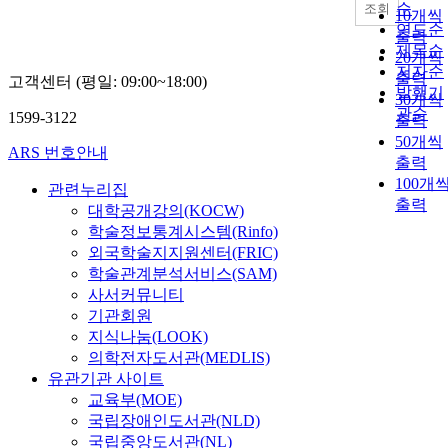
순
조회
10개씩
연도순
출력
제목순
20개씩
저자순
출력
고객센터 (평일: 09:00~18:00)
발행기
30개씩
관순
1599-3122
출력
50개씩
ARS 번호안내
출력
100개
관련누리집
출력
대학공개강의(KOCW)
학술정보통계시스템(Rinfo)
외국학술지지원센터(FRIC)
학술관계분석서비스(SAM)
사서커뮤니티
기관회원
지식나눔(LOOK)
의학전자도서관(MEDLIS)
유관기관 사이트
교육부(MOE)
국립장애인도서관(NLD)
국립중앙도서관(NL)