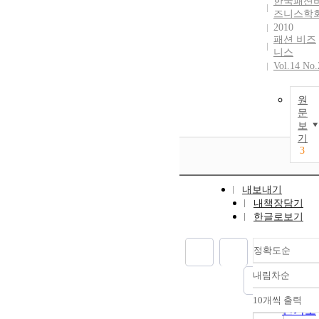
한국패션
즈니스학
2010
패션 비즈
니스
Vol.14 No.
원
문
보
기
3
내보내기
내책장담기
한글로보기
정확도순
내림차순
정확도
순
10개씩 출력
내림차
인기도