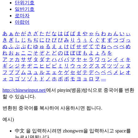
단위기호
일반기호
로마자
아랍어
あ
ぁ
か
が
さ
ざ
た
だ
な
は
ば
ぱ
ま
や
ゃ
ら
わ
ゎ
ん
い
ぃ
き
ぎ
し
じ
ち
ぢ
に
ひ
び
ぴ
み
り
う
ぅ
く
ぐ
す
ず
つ
づ
っ
ぬ
ふ
ぶ
ぷ
む
ゆ
ゅ
る
え
ぇ
け
げ
せ
ぜ
て
で
ね
へ
べ
ぺ
め
れ
お
ぉ
こ
ご
そ
ぞ
と
ど
の
ほ
ぼ
ぽ
も
よ
ょ
ろ
を
ア
ァ
カ
サ
ザ
タ
ダ
ナ
ハ
バ
パ
マ
ヤ
ャ
ラ
ワ
ヮ
ン
イ
ィ
キ
ギ
シ
ジ
チ
ヂ
ニ
ヒ
ビ
ピ
ミ
リ
ウ
ゥ
ク
グ
ス
ズ
ツ
ヅ
ッ
ヌ
フ
ブ
プ
ム
ユ
ュ
ル
エ
ェ
ケ
ゲ
セ
ゼ
テ
デ
ヘ
ベ
ペ
メ
レ
オ
ォ
コ
ゴ
ソ
ゾ
ト
ド
ノ
ホ
ボ
ポ
モ
ヨ
ョ
ロ
ヲ
―
http://chineseinput.net/
에서 pinyin(병음)방식으로 중국어를 변환
할 수 있습니다.
변환된 중국어를 복사하여 사용하시면 됩니다.
예시)
中文 을 입력하시려면
zhongwen
을 입력하시고 space를
누르시면됩니다.