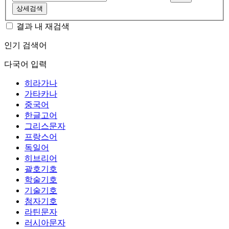
상세검색
결과 내 재검색
인기 검색어
다국어 입력
히라가나
가타카나
중국어
한글고어
그리스문자
프랑스어
독일어
히브리어
괄호기호
학술기호
기술기호
첨자기호
라틴문자
러시아문자