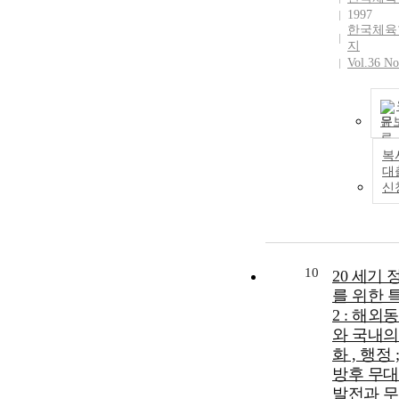
1997
한국체육
지
Vol.36 No
문
복
대
신
10
20 세기 
를 위한 
2 : 해외
와 국내의
화 , 행정 
방후 무
발전과 