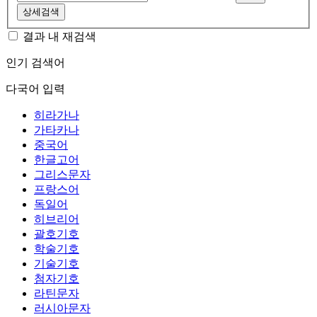
상세검색
결과 내 재검색
인기 검색어
다국어 입력
히라가나
가타카나
중국어
한글고어
그리스문자
프랑스어
독일어
히브리어
괄호기호
학술기호
기술기호
첨자기호
라틴문자
러시아문자