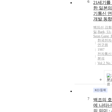
6
21세기를
한 일본의
기통신 
개발 동향
백의선
,
강회
일
,
Baek, Ui-
Seon
,
Gang, 
한국전자
연구원
1987
전자통신
분석
Vol.2 No.
문
7
백조의 
에 나타난
의 의미 : 