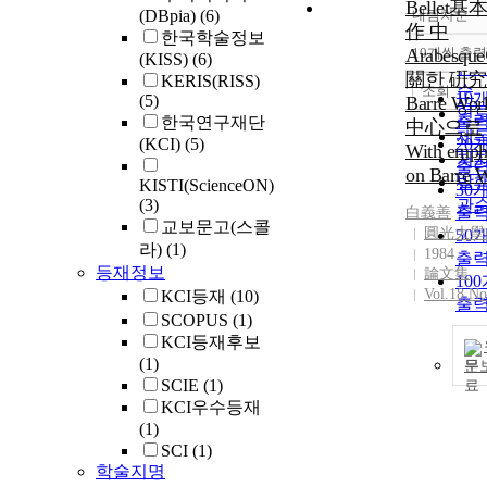
Bellet基
(DBpia)
(6)
내림차순
정
作 中
한국학술정보
순
Arabesqu
10개씩 출력
(KISS)
(6)
내
인
關한 硏究 
KERIS(RISS)
순
조회
10
(5)
Barre Wo
연
출
한국연구재단
中心으로
제
(KCI)
(5)
20
With emph
저
출
on Barre 
발
KISTI(ScienceON)
30
(3)
관
출
白義善
교보문고(스콜
圓光大學
50
라)
(1)
1984
출
등재정보
論文集
10
Vol.18 No
KCI등재
(10)
출
SCOPUS
(1)
KCI등재후보
(1)
문
SCIE
(1)
KCI우수등재
(1)
SCI
(1)
학술지명