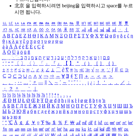
北京 을 입력하시려면
beijing
을 입력하시고 space를 누르
시면 됩니다.
ㅥ
ㅦ
ㅧ
ㅨ
ㅩ
ㅪ
ㅫ
ㅬ
ㅭ
ㅮ
ㅯ
ㅰ
ㅱ
ㅲ
ㅳ
ㅴ
ㅵ
ㅶ
ㅷ
ㅸ
ㅹ
ㅺ
ㅻ
ㅼ
ㅽ
ㅾ
ㅿ
ㆀ
ㆁ
ㆂ
ㆃ
ㆄ
ㆅ
ㆆ
ㆇ
ㆈ
ㆉ
ㆊ
ㆋ
ㆌ
ㆍ
ㆎ
Α
Β
Γ
Δ
Ε
Ζ
Η
Θ
Ι
Κ
Λ
Μ
Ν
Ξ
Ο
Π
Ρ
Σ
Τ
Υ
Φ
Χ
Ψ
Ω
α
β
γ
δ
ε
ζ
η
θ
ι
κ
λ
μ
ν
ξ
ο
π
ρ
σ
τ
υ
φ
χ
ψ
ω
á
à
Á
À
é
è
É
È
ç
Ç
ê
Ä
Ö
Ü
ä
ö
ü
ß
ְ
ֳ
ֲ
ֱ
ָ
ַ
ֵ
ֶ
ִ
ֹ
ּ
ֻ
ׂ
ׁ
ּ
ב
ה
נ
מ
צ
ת
ץ
ש
ד
ג
כ
ע
י
ח
ל
ך
ף
ק
ר
א
ט
ו
ן
ם
פ
‘
’
“
”
〔
〕
〈
〉
「
」
『
』
【
】
＂
（
）
［
］
｛
｝
±
×
÷
≠
≤
≥
∞
∴
♂
♀
∠
⊥
⌒
∂
∇
≡
≒
≪
≫
√
∽
∝
∵
∫
∬
∈
∋
⊆
⊇
⊂
⊃
∪
∩
∧
∨
￢
⇒
⇔
∀
∃
∮
∑
∏
＋
－
＜
＝
＞
、
。
·
‥
…
¨
〃
―
∥
＼
∼
´
～
ˇ
˘
˝
˚
˙
¸
˛
¡
¿
ː
！
＇
，
．
／
：
；
？
＾
＿
｀
｜
½
⅓
⅔
¼
¾
⅛
⅜
⅝
⅞
¹
²
³
⁴
ⁿ
₁
₂
₃
₄
Æ
Ð
Ħ
Ĳ
Ł
Ø
Œ
Þ
Ŧ
Ŋ
æ
đ
ð
ħ
ı
ĳ
ĸ
ŀ
ł
ø
œ
ß
þ
ŧ
ŋ
ŉ
А
Б
В
Г
Д
Е
Ё
Ж
З
И
Й
К
Л
М
Н
О
П
Р
С
Т
У
Ф
Х
Ц
Ч
Ш
Щ
Ъ
Ы
Ь
Э
Ю
Я
а
б
в
г
д
е
ё
ж
з
и
й
к
л
м
н
о
п
р
с
т
у
ф
х
ц
ч
ш
щ
ъ
ы
ь
э
ю
я
′
″
℃
Å
￠
￡
￥
¤
℉
‰
＄
％
Ｆ
￦
㎕
㎖
㎗
ℓ
㎘
㏄
㎣
㎤
㎥
㎦
㎙
㎚
㎛
㎜
㎝
㎞
㎟
㎠
㎡
㎢
㏊
㎍
㎎
㎏
㏏
㎈
㎉
㏈
㎧
㎨
㎰
㎱
㎲
㎳
㎴
㎵
㎶
㎷
㎸
㎹
㎀
㎁
㎂
㎃
㎄
㎺
㎻
㎽
㎾
㎿
㎐
㎑