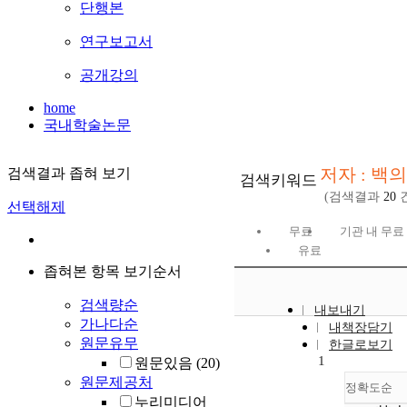
단행본
연구보고서
공개강의
home
국내학술논문
저자 : 백
검색결과 좁혀 보기
검색키워드
(검색결과
20
건
선택해제
무료
기관 내 무료
유료
좁혀본 항목 보기순서
검색량순
내보내기
가나다순
내책장담기
원문유무
한글로보기
1
원문있음
(20)
원문제공처
정확도순
누리미디어