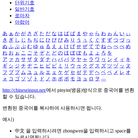
단위기호
일반기호
로마자
아랍어
あ
ぁ
か
が
さ
ざ
た
だ
な
は
ば
ぱ
ま
や
ゃ
ら
わ
ゎ
ん
い
ぃ
き
ぎ
し
じ
ち
ぢ
に
ひ
び
ぴ
み
り
う
ぅ
く
ぐ
す
ず
つ
づ
っ
ぬ
ふ
ぶ
ぷ
む
ゆ
ゅ
る
え
ぇ
け
げ
せ
ぜ
て
で
ね
へ
べ
ぺ
め
れ
お
ぉ
こ
ご
そ
ぞ
と
ど
の
ほ
ぼ
ぽ
も
よ
ょ
ろ
を
ア
ァ
カ
サ
ザ
タ
ダ
ナ
ハ
バ
パ
マ
ヤ
ャ
ラ
ワ
ヮ
ン
イ
ィ
キ
ギ
シ
ジ
チ
ヂ
ニ
ヒ
ビ
ピ
ミ
リ
ウ
ゥ
ク
グ
ス
ズ
ツ
ヅ
ッ
ヌ
フ
ブ
プ
ム
ユ
ュ
ル
エ
ェ
ケ
ゲ
セ
ゼ
テ
デ
ヘ
ベ
ペ
メ
レ
オ
ォ
コ
ゴ
ソ
ゾ
ト
ド
ノ
ホ
ボ
ポ
モ
ヨ
ョ
ロ
ヲ
―
http://chineseinput.net/
에서 pinyin(병음)방식으로 중국어를 변환
할 수 있습니다.
변환된 중국어를 복사하여 사용하시면 됩니다.
예시)
中文 을 입력하시려면
zhongwen
을 입력하시고 space를
누르시면됩니다.