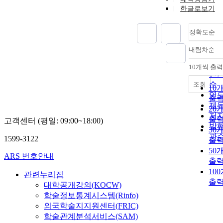
한글로보기
정확도순
내림차순
정
순
10개씩 출력
내
인
순
조회
10
연
출
제
20
저
출
고객센터 (평일: 09:00~18:00)
발
30
관
1599-3122
출
50
ARS 번호안내
출
10
관련누리집
출
대학공개강의(KOCW)
학술정보통계시스템(Rinfo)
외국학술지지원센터(FRIC)
학술관계분석서비스(SAM)