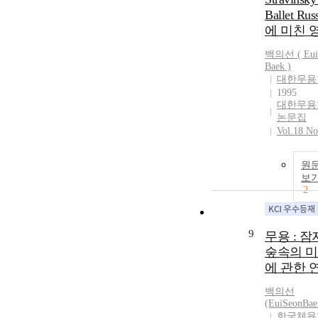
Ballet Rus
에 미친 
백의선
( Eui
Baek )
대한무용
1995
대한무용
논문집
Vol.18 No
원
보
2
9
무용 : 
숲속의 
에 관한 
백의선
(EuiSeonBae
한국체육