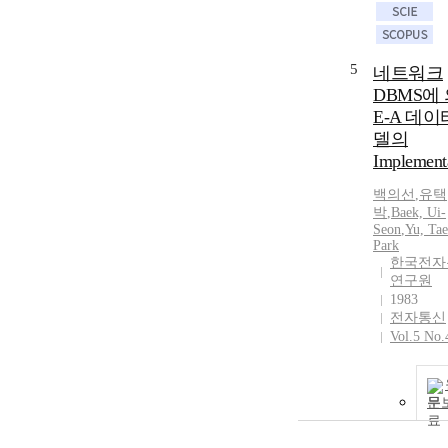
5
네트워크
DBMS에
E-A 데
델의
Implement
백의선
,
유택
박
,
Baek, Ui-
Seon
,
Yu, Tae
Park
한국전자
연구원
1983
전자통신
Vol.5 No.
문