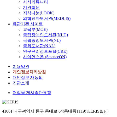
사서커뮤니티
기관회원
지식나눔(LOOK)
의학전자도서관(MEDLIS)
유관기관 사이트
교육부(MOE)
국립장애인도서관(NLD)
국립중앙도서관(NL)
국회도서관(NAL)
연구윤리정보포털(CRE)
사이언스온 (ScienceON)
이용약관
개인정보처리방침
개인정보 재동의
기관소개
저작물 게시중단요청
41061 대구광역시 동구 동내로 64(동내동1119) KERIS빌딩