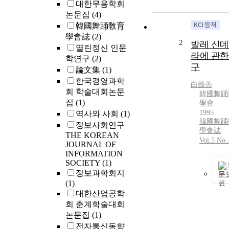
대한무용학회
논문집
(4)
韓國舞踊敎育
學會誌
(2)
2
발레 신
열린정신 인문
라에 관한
학연구
(2)
구
論文集
(1)
한국경영과학
白義善
회 학술대회논문
韓國舞踊
집
(1)
學會
1995
역사와 사회
(1)
韓國舞踊
정보사회연구
學會誌
THE KOREAN
Vol.5 No.
JOURNAL OF
INFORMATION
SOCIETY
(1)
정보과학회지
문
(1)
대한산업공학
회 춘계학술대회
논문집
(1)
전자통신동향