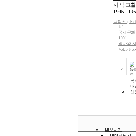
사적 고찰 
1945 - 196
백의선
( Eui
Paik )
국제문화
1991
역사와 
Vol.5 No.
문
복
대
신
내보내기
내책장담기