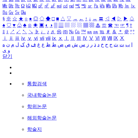
㎒
㎓
㎔
Ω
㏀
㏁
㎊
㎋
㎌
㏖
㏅
㎭
㎮
㎯
㏛
㎩
㎪
㎫
㎬
㏝
㏐
㏓
㏃
㏉
㏜
㏆
§
※
☆
★
○
●
◎
◇
◆
□
■
△
▽
→
←
↑
↓
↔
〓
◁
◀
▷
▶
♤
♠
♡
♥
♧
♣
⊙
◈
▣
◐
◑
▒
▤
▥
▨
▧
▦
▩
♨
☏
☎
☜
☞
¶
†
‡
↕
↗
↙
↖
↘
♭
♩
♪
♬
㉿
㈜
№
㏇
™
㏂
㏘
℡
＃
＆
＊
＠
ª
º
ⅰ
ⅱ
ⅲ
ⅳ
ⅴ
ⅵ
ⅶ
ⅷ
ⅸ
ⅹ
Ⅰ
Ⅱ
Ⅲ
Ⅳ
Ⅴ
Ⅵ
Ⅶ
Ⅷ
Ⅸ
Ⅹ
ا
ب
ت
ث
ج
ح
خ
د
ذ
ر
ز
س
ش
ص
ض
ط
ظ
ع
غ
ف
ق
ک
ل
م
ن
ه
و
ی
닫기
통합검색
국내학술논문
학위논문
해외학술논문
학술지