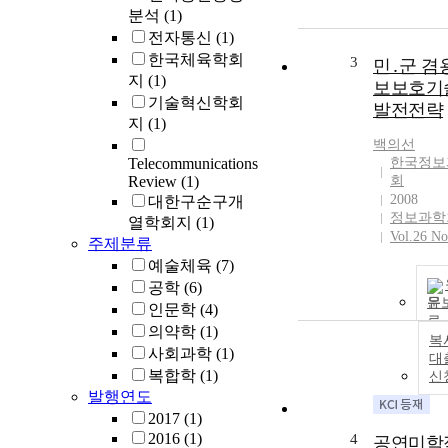
분석
(1)
전자통신
(1)
한국체육학회
3
민․군 겸
지
(1)
보보호기
기술혁신학회
발전전략
지
(1)
백의선
Telecommunications
한국정보
Review
(1)
회
2008
대한구순구개
정보과학
열학회지
(1)
Vol.26 No
주제분류
예술체육
(7)
공학
(6)
문
인문학
(4)
의약학
(1)
복
사회과학
(1)
대
복합학
(1)
신
발행연도
2017
(1)
2016
(1)
4
공연미학