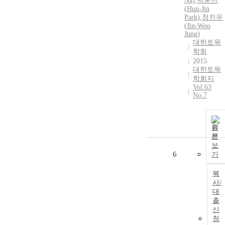
Na)
,
박훈진
(
Hun-Jin
Park
)
,
정진우
(
Jin
-Woo
Jung)
대한토목
학회
2015
대한토목
학회지
Vol.63
No.7
원
문
보
6
기
복
사/
대
출
신
청