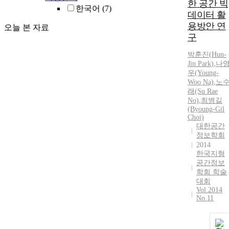
한 공간 빅
한국어
(7)
데이터 활
용방안 연
오늘 본 자료
구
박훈진
(
Hun-
Jin
Park
)
,
나
우(Young-
Woo Na)
,
노
래(Su Rae
No)
,
최병길
(Byoung-Gil
Choi)
대한공간
정보학회
2014
한국지형
공간정보
학회 학술
대회
Vol.2014
No.11