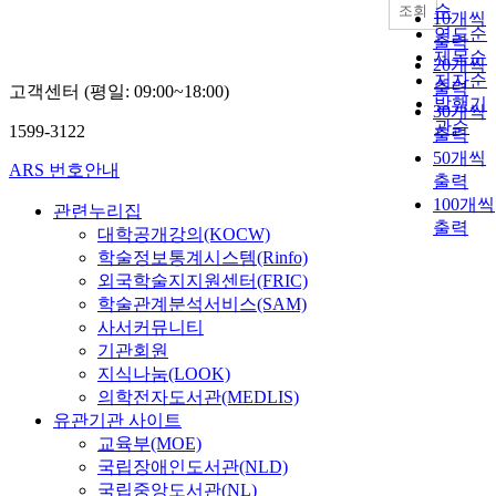
순
조회
10개씩
연도순
출력
제목순
20개씩
저자순
출력
고객센터 (평일: 09:00~18:00)
발행기
30개씩
관순
1599-3122
출력
50개씩
ARS 번호안내
출력
100개씩
관련누리집
출력
대학공개강의(KOCW)
학술정보통계시스템(Rinfo)
외국학술지지원센터(FRIC)
학술관계분석서비스(SAM)
사서커뮤니티
기관회원
지식나눔(LOOK)
의학전자도서관(MEDLIS)
유관기관 사이트
교육부(MOE)
국립장애인도서관(NLD)
국립중앙도서관(NL)