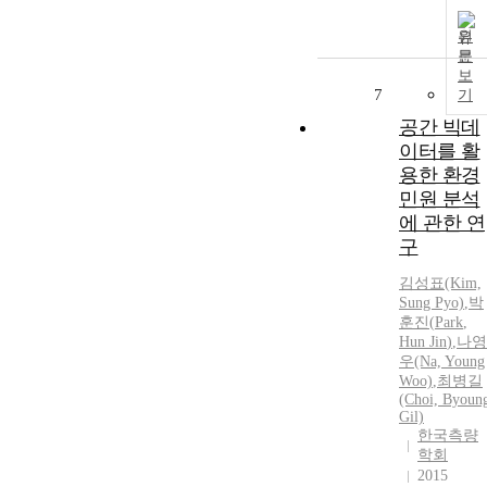
원
문
보
7
기
공간 빅데
이터를 활
용한 환경
민원 분석
에 관한 연
구
김성표(Kim,
Sung Pyo)
,
박
훈진
(
Park
,
Hun
Jin
)
,
나영
우(Na, Young
Woo)
,
최병길
(Choi, Byoun
Gil)
한국측량
학회
2015