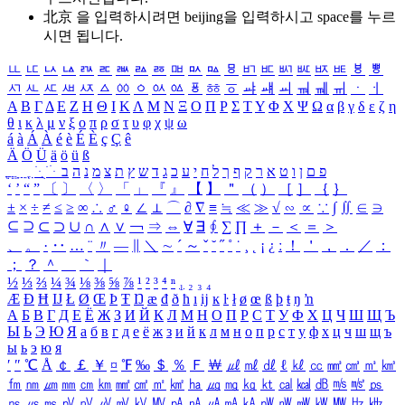
北京 을 입력하시려면
beijing
을 입력하시고 space를 누르
시면 됩니다.
ㅥ
ㅦ
ㅧ
ㅨ
ㅩ
ㅪ
ㅫ
ㅬ
ㅭ
ㅮ
ㅯ
ㅰ
ㅱ
ㅲ
ㅳ
ㅴ
ㅵ
ㅶ
ㅷ
ㅸ
ㅹ
ㅺ
ㅻ
ㅼ
ㅽ
ㅾ
ㅿ
ㆀ
ㆁ
ㆂ
ㆃ
ㆄ
ㆅ
ㆆ
ㆇ
ㆈ
ㆉ
ㆊ
ㆋ
ㆌ
ㆍ
ㆎ
Α
Β
Γ
Δ
Ε
Ζ
Η
Θ
Ι
Κ
Λ
Μ
Ν
Ξ
Ο
Π
Ρ
Σ
Τ
Υ
Φ
Χ
Ψ
Ω
α
β
γ
δ
ε
ζ
η
θ
ι
κ
λ
μ
ν
ξ
ο
π
ρ
σ
τ
υ
φ
χ
ψ
ω
á
à
Á
À
é
è
É
È
ç
Ç
ê
Ä
Ö
Ü
ä
ö
ü
ß
ְ
ֳ
ֲ
ֱ
ָ
ַ
ֵ
ֶ
ִ
ֹ
ּ
ֻ
ׂ
ׁ
ּ
ב
ה
נ
מ
צ
ת
ץ
ש
ד
ג
כ
ע
י
ח
ל
ך
ף
ק
ר
א
ט
ו
ן
ם
פ
‘
’
“
”
〔
〕
〈
〉
「
」
『
』
【
】
＂
（
）
［
］
｛
｝
±
×
÷
≠
≤
≥
∞
∴
♂
♀
∠
⊥
⌒
∂
∇
≡
≒
≪
≫
√
∽
∝
∵
∫
∬
∈
∋
⊆
⊇
⊂
⊃
∪
∩
∧
∨
￢
⇒
⇔
∀
∃
∮
∑
∏
＋
－
＜
＝
＞
、
。
·
‥
…
¨
〃
―
∥
＼
∼
´
～
ˇ
˘
˝
˚
˙
¸
˛
¡
¿
ː
！
＇
，
．
／
：
；
？
＾
＿
｀
｜
½
⅓
⅔
¼
¾
⅛
⅜
⅝
⅞
¹
²
³
⁴
ⁿ
₁
₂
₃
₄
Æ
Ð
Ħ
Ĳ
Ł
Ø
Œ
Þ
Ŧ
Ŋ
æ
đ
ð
ħ
ı
ĳ
ĸ
ŀ
ł
ø
œ
ß
þ
ŧ
ŋ
ŉ
А
Б
В
Г
Д
Е
Ё
Ж
З
И
Й
К
Л
М
Н
О
П
Р
С
Т
У
Ф
Х
Ц
Ч
Ш
Щ
Ъ
Ы
Ь
Э
Ю
Я
а
б
в
г
д
е
ё
ж
з
и
й
к
л
м
н
о
п
р
с
т
у
ф
х
ц
ч
ш
щ
ъ
ы
ь
э
ю
я
′
″
℃
Å
￠
￡
￥
¤
℉
‰
＄
％
Ｆ
￦
㎕
㎖
㎗
ℓ
㎘
㏄
㎣
㎤
㎥
㎦
㎙
㎚
㎛
㎜
㎝
㎞
㎟
㎠
㎡
㎢
㏊
㎍
㎎
㎏
㏏
㎈
㎉
㏈
㎧
㎨
㎰
㎱
㎲
㎳
㎴
㎵
㎶
㎷
㎸
㎹
㎀
㎁
㎂
㎃
㎄
㎺
㎻
㎽
㎾
㎿
㎐
㎑