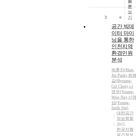
원
문
보
3
기
공간 빅데
이터 마이
닝을 통한
인천지역
환경민원
분석
박훈진
(
Hun-
Jin
Park
)
,
최
길(Byoung-
Gil Choi)
,
나
영우(Young-
Woo Na)
,
신
섭(Young-
Seob Sin)
대한공간
정보학회
2015
한국지형
공간정보