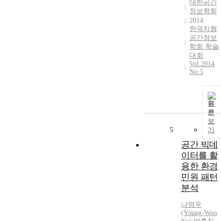
대한공간
정보학회
2014
한국지형
공간정보
학회 학술
대회
Vol.2014
No.5
원
문
보
5
기
공간 빅데
이터를 활
용한 환경
민원 패턴
분석
나영우
(Young-Woo