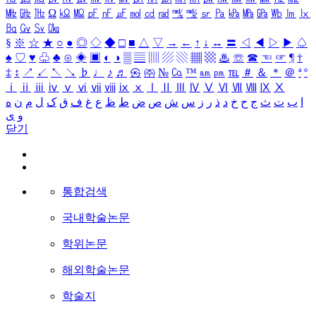
㎒
㎓
㎔
Ω
㏀
㏁
㎊
㎋
㎌
㏖
㏅
㎭
㎮
㎯
㏛
㎩
㎪
㎫
㎬
㏝
㏐
㏓
㏃
㏉
㏜
㏆
§
※
☆
★
○
●
◎
◇
◆
□
■
△
▽
→
←
↑
↓
↔
〓
◁
◀
▷
▶
♤
♠
♡
♥
♧
♣
⊙
◈
▣
◐
◑
▒
▤
▥
▨
▧
▦
▩
♨
☏
☎
☜
☞
¶
†
‡
↕
↗
↙
↖
↘
♭
♩
♪
♬
㉿
㈜
№
㏇
™
㏂
㏘
℡
＃
＆
＊
＠
ª
º
ⅰ
ⅱ
ⅲ
ⅳ
ⅴ
ⅵ
ⅶ
ⅷ
ⅸ
ⅹ
Ⅰ
Ⅱ
Ⅲ
Ⅳ
Ⅴ
Ⅵ
Ⅶ
Ⅷ
Ⅸ
Ⅹ
ا
ب
ت
ث
ج
ح
خ
د
ذ
ر
ز
س
ش
ص
ض
ط
ظ
ع
غ
ف
ق
ک
ل
م
ن
ه
و
ی
닫기
통합검색
국내학술논문
학위논문
해외학술논문
학술지