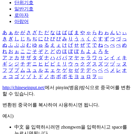
단위기호
일반기호
로마자
아랍어
あ
ぁ
か
が
さ
ざ
た
だ
な
は
ば
ぱ
ま
や
ゃ
ら
わ
ゎ
ん
い
ぃ
き
ぎ
し
じ
ち
ぢ
に
ひ
び
ぴ
み
り
う
ぅ
く
ぐ
す
ず
つ
づ
っ
ぬ
ふ
ぶ
ぷ
む
ゆ
ゅ
る
え
ぇ
け
げ
せ
ぜ
て
で
ね
へ
べ
ぺ
め
れ
お
ぉ
こ
ご
そ
ぞ
と
ど
の
ほ
ぼ
ぽ
も
よ
ょ
ろ
を
ア
ァ
カ
サ
ザ
タ
ダ
ナ
ハ
バ
パ
マ
ヤ
ャ
ラ
ワ
ヮ
ン
イ
ィ
キ
ギ
シ
ジ
チ
ヂ
ニ
ヒ
ビ
ピ
ミ
リ
ウ
ゥ
ク
グ
ス
ズ
ツ
ヅ
ッ
ヌ
フ
ブ
プ
ム
ユ
ュ
ル
エ
ェ
ケ
ゲ
セ
ゼ
テ
デ
ヘ
ベ
ペ
メ
レ
オ
ォ
コ
ゴ
ソ
ゾ
ト
ド
ノ
ホ
ボ
ポ
モ
ヨ
ョ
ロ
ヲ
―
http://chineseinput.net/
에서 pinyin(병음)방식으로 중국어를 변환
할 수 있습니다.
변환된 중국어를 복사하여 사용하시면 됩니다.
예시)
中文 을 입력하시려면
zhongwen
을 입력하시고 space를
누르시면됩니다.