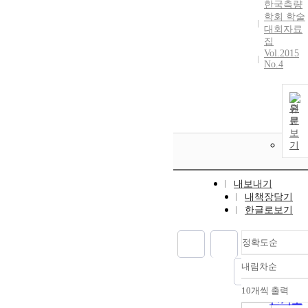
한국측량
학회 학술
대회자료
집
Vol.2015
No.4
원
문
보
기
내보내기
내책장담기
한글로보기
정확도순
내림차순
정확도
순
10개씩 출력
내림차
인기도