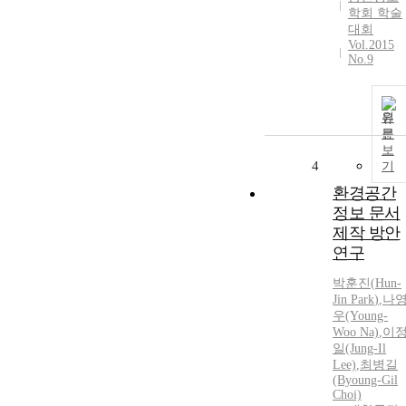
학회 학술
대회
Vol.2015
No.9
원
문
보
4
기
환경공간
정보 문서
제작 방안
연구
박훈진
(
Hun-
Jin
Park
)
,
나
우(Young-
Woo Na)
,
이
일(Jung-Il
Lee)
,
최병길
(Byoung-Gil
Choi)