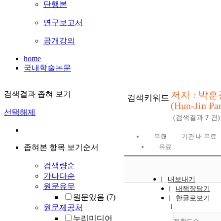
단행본
연구보고서
공개강의
home
국내학술논문
저자 : 박훈
검색결과 좁혀 보기
검색키워드
(Hun-Jin Pa
선택해제
(검색결과
7
건)
무료
기관 내 무료
좁혀본 항목 보기순서
유료
검색량순
가나다순
내보내기
원문유무
내책장담기
원문있음
(7)
한글로보기
1
원문제공처
누리미디어