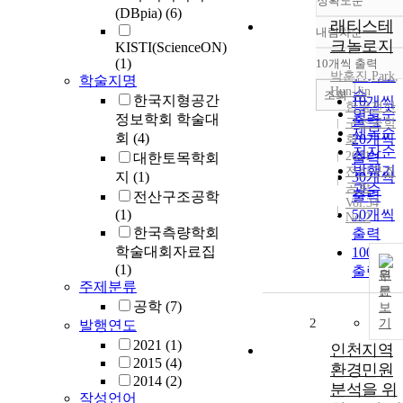
정확도순
(DBpia)
(6)
래티스테
내림차순
정확도
크놀로지
KISTI(ScienceON)
순
(1)
10개씩 출력
내림차
인기도
박훈진
,
Park
,
학술지명
Hun-Jin
순
조회
한국지형공간
10개씩
한국전산
연도순
정보학회 학술대
출력
구조공학
제목순
회
(4)
20개씩
회
저자순
2021
대한토목학회
출력
발행기
전산구조
지
(1)
30개씩
공학
관순
출력
전산구조공학
Vol.34
(1)
50개씩
No.2
한국측량학회
출력
학술대회자료집
100개씩
(1)
출력
원
주제분류
문
공학
(7)
보
2
기
발행연도
2021
(1)
인천지역
2015
(4)
환경민원
2014
(2)
분석을 위
작성언어