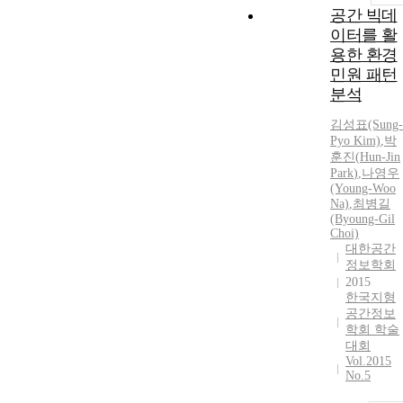
공간 빅데
이터를 활
용한 환경
민원 패턴
분석
김성표(Sung-
Pyo Kim)
,
박
훈진
(
Hun-Jin
Park
)
,
나영우
(Young-Woo
Na)
,
최병길
(Byoung-Gil
Choi)
대한공간
정보학회
2015
한국지형
공간정보
학회 학술
대회
Vol.2015
No.5