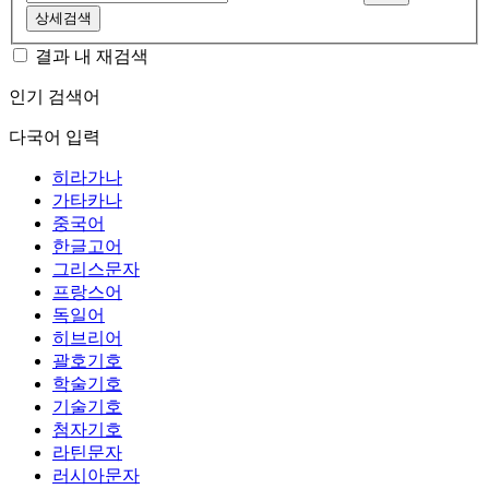
상세검색
결과 내 재검색
인기 검색어
다국어 입력
히라가나
가타카나
중국어
한글고어
그리스문자
프랑스어
독일어
히브리어
괄호기호
학술기호
기술기호
첨자기호
라틴문자
러시아문자