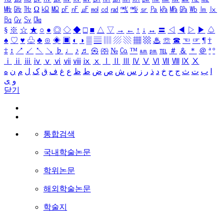
㎒
㎓
㎔
Ω
㏀
㏁
㎊
㎋
㎌
㏖
㏅
㎭
㎮
㎯
㏛
㎩
㎪
㎫
㎬
㏝
㏐
㏓
㏃
㏉
㏜
㏆
§
※
☆
★
○
●
◎
◇
◆
□
■
△
▽
→
←
↑
↓
↔
〓
◁
◀
▷
▶
♤
♠
♡
♥
♧
♣
⊙
◈
▣
◐
◑
▒
▤
▥
▨
▧
▦
▩
♨
☏
☎
☜
☞
¶
†
‡
↕
↗
↙
↖
↘
♭
♩
♪
♬
㉿
㈜
№
㏇
™
㏂
㏘
℡
＃
＆
＊
＠
ª
º
ⅰ
ⅱ
ⅲ
ⅳ
ⅴ
ⅵ
ⅶ
ⅷ
ⅸ
ⅹ
Ⅰ
Ⅱ
Ⅲ
Ⅳ
Ⅴ
Ⅵ
Ⅶ
Ⅷ
Ⅸ
Ⅹ
ا
ب
ت
ث
ج
ح
خ
د
ذ
ر
ز
س
ش
ص
ض
ط
ظ
ع
غ
ف
ق
ک
ل
م
ن
ه
و
ی
닫기
통합검색
국내학술논문
학위논문
해외학술논문
학술지