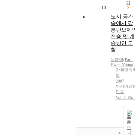
기
10
2
도시 공간
속에서 강
릉단오제
전승 및 계
승방안 고
찰
박환영
(
Park
,
Hwan
-
Young
)
강원민속
회
2007
아시아강
민속
Vol.21 No.
원
문
보
기