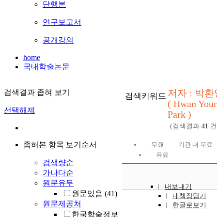
단행본
연구보고서
공개강의
home
국내학술논문
저자 : 박환
검색결과 좁혀 보기
검색키워드
( Hwan You
선택해제
Park )
(검색결과
41
건
좁혀본 항목 보기순서
무료
기관 내 무료
유료
검색량순
가나다순
원문유무
내보내기
원문있음
(41)
내책장담기
원문제공처
한글로보기
한국학술정보