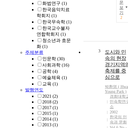
문
화법연구
(1)
보
한국음악치료
기
학회지
(1)
2
한국무속학
(1)
한국교수불자
연합학회지
(1)
청소년과 효문
화
(1)
3
도시와 민
주제분류
속의 현장
인문학
(30)
경기지역
사회과학
(16)
축제를 중
공학
(4)
심으로
예술체육
(1)
교육
(1)
박환영
(
Hwa
발행연도
Young
Park
)
2021
(2)
경희대학
2018
(2)
민속학연
소
2017
(1)
2002
2015
(1)
한국의 민
2014
(1)
속과 문화
2013
(1)
Vol.6 No.-