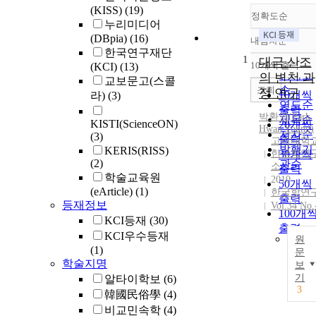
(KISS)
(19)
정확도순
누리미디어
(DBpia)
(16)
내림차순
정확도
한국연구재단
1
순
대금 산조
10개씩 출력
(KCI)
(13)
내림차
인기도
의 변천 과
교보문고(스콜
순
조회
정 연구
10개씩
라)
(3)
연도순
출력
박환영
(
Park
제목순
KISTI(ScienceON)
20개씩
Hwan
Young
)
저자순
(3)
출력
고려대학
발행기
KERIS(RISS)
한국학연
30개씩
(2)
관순
소
출력
학술교육원
2010
50개씩
(eArticle)
(1)
한국학연
출력
등재정보
Vol.34 No.
100개
KCI등재
(30)
출력
KCI우수등재
원
(1)
문
학술지명
보
기
알타이학보
(6)
3
韓國民俗學
(4)
비교민속학
(4)