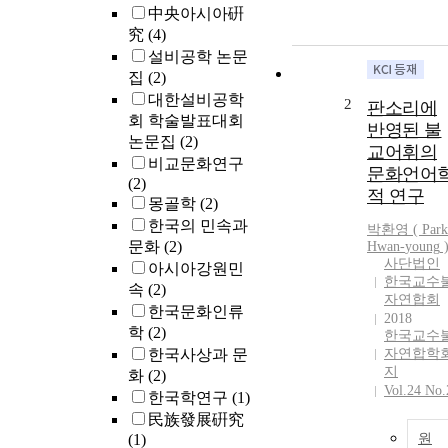
中央아시아硏
究
(4)
설비공학 논문
집
(2)
대한설비공학
2
판소리에
회 학술발표대회
반영된 불
논문집
(2)
교어휘의
비교문화연구
문화언어
(2)
적 연구
몽골학
(2)
한국의 민속과
박환영
(
Park
문화
(2)
Hwan
-
young
사단법인
아시아강원민
한국교수
속
(2)
자연합회
한국문화인류
2018
학
(2)
한국교수
한국사상과 문
자연합학
지
화
(2)
Vol.24 No.
한국학연구
(1)
民族發展硏究
(1)
원