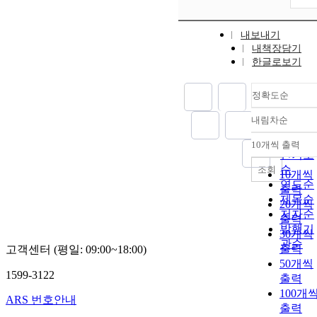
내보내기
내책장담기
한글로보기
정확도순
내림차순
정확도
순
10개씩 출력
내림차
인기도
순
조회
10개씩
연도순
출력
제목순
20개씩
저자순
출력
발행기
30개씩
관순
출력
고객센터 (평일: 09:00~18:00)
50개씩
1599-3122
출력
100개
ARS 번호안내
출력