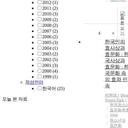
2012
(1)
2011
(2)
2010
(3)
원
2009
(2)
문
2008
(2)
보
2007
(2)
4
기
2006
(2)
한국인의
2005
(3)
효사상과
2004
(1)
2003
(2)
효문화 : 
2002
(5)
국사상과
2001
(3)
효문화 ; 
2000
(4)
국문화 속
1999
(1)
의 효와 민
작성언어
속
한국어
(25)
박환영
(
Hwa
오늘 본 자료
Young
Park
)
한국청소
효문화학
2008
청소년과
효문화