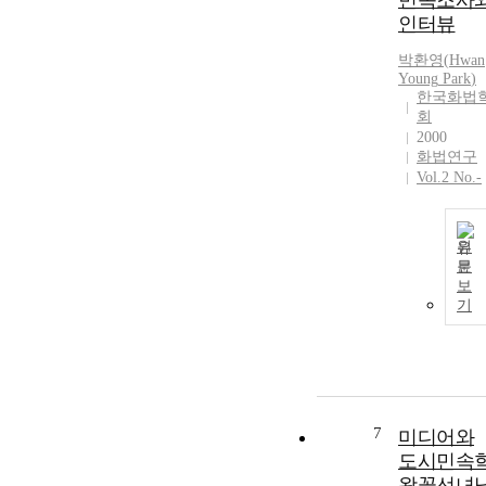
민속조사
인터뷰
박환영
(
Hwan
Young
Park
)
한국화법
회
2000
화법연구
Vol.2 No.-
원
문
보
기
7
미디어와
도시민속
왕꽃선녀