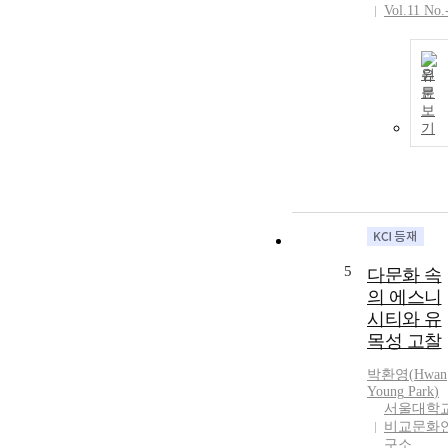
Vol.11 No.
원
문
보
기
5
다문화 속
의 에스니
시티와 유
목성 고찰
박환영
(
Hwan
Young
Park
)
서울대학
비교문화
구소