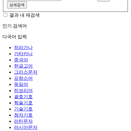
상세검색
결과 내 재검색
인기 검색어
다국어 입력
히라가나
가타카나
중국어
한글고어
그리스문자
프랑스어
독일어
히브리어
괄호기호
학술기호
기술기호
첨자기호
라틴문자
러시아문자