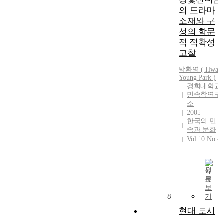
의 드라마
소재와 구
성의 학문
적 적확성
고찰
박환영
(
Hwa
Young
Park
)
경희대학
민속학연
소
2005
한국의 민
속과 문화
Vol.10 No.
원
문
보
8
기
현대 도시