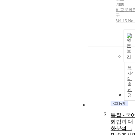
2009
비교문화
구
Vol.15 No.
원
문
보
기
복
사/
대
출
신
청
6
특집 - 국
화법과 대
화분석 - :