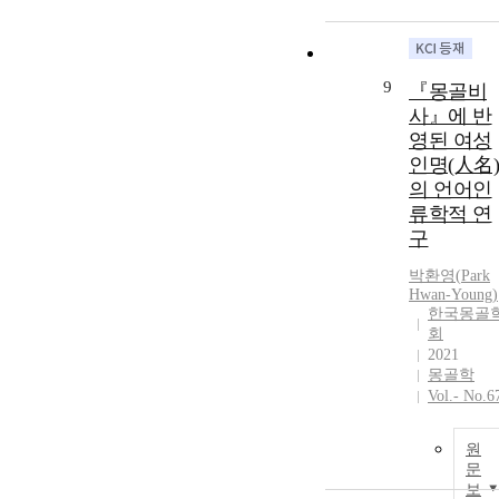
9
『몽골비
사』에 반
영된 여성
인명(人名)
의 언어인
류학적 연
구
박환영
(
Park
Hwan
-
Young
)
한국몽골
회
2021
몽골학
Vol.- No.6
원
문
보