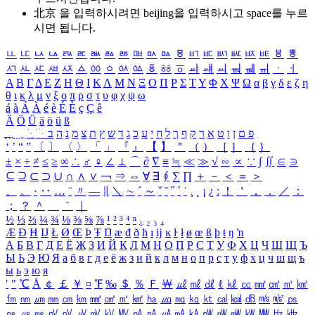
北京 을 입력하시려면
beijing
을 입력하시고 space를 누르
시면 됩니다.
ㅥ
ㅦ
ㅧ
ㅨ
ㅩ
ㅪ
ㅫ
ㅬ
ㅭ
ㅮ
ㅯ
ㅰ
ㅱ
ㅲ
ㅳ
ㅴ
ㅵ
ㅶ
ㅷ
ㅸ
ㅹ
ㅺ
ㅻ
ㅼ
ㅽ
ㅾ
ㅿ
ㆀ
ㆁ
ㆂ
ㆃ
ㆄ
ㆅ
ㆆ
ㆇ
ㆈ
ㆉ
ㆊ
ㆋ
ㆌ
ㆍ
ㆎ
Α
Β
Γ
Δ
Ε
Ζ
Η
Θ
Ι
Κ
Λ
Μ
Ν
Ξ
Ο
Π
Ρ
Σ
Τ
Υ
Φ
Χ
Ψ
Ω
α
β
γ
δ
ε
ζ
η
θ
ι
κ
λ
μ
ν
ξ
ο
π
ρ
σ
τ
υ
φ
χ
ψ
ω
á
à
Á
À
é
è
É
È
ç
Ç
ê
Ä
Ö
Ü
ä
ö
ü
ß
ְ
ֳ
ֲ
ֱ
ָ
ַ
ֵ
ֶ
ִ
ֹ
ּ
ֻ
ׂ
ׁ
ּ
ב
ה
נ
מ
צ
ת
ץ
ש
ד
ג
כ
ע
י
ח
ל
ך
ף
ק
ר
א
ט
ו
ן
ם
פ
‘
’
“
”
〔
〕
〈
〉
「
」
『
』
【
】
＂
（
）
［
］
｛
｝
±
×
÷
≠
≤
≥
∞
∴
♂
♀
∠
⊥
⌒
∂
∇
≡
≒
≪
≫
√
∽
∝
∵
∫
∬
∈
∋
⊆
⊇
⊂
⊃
∪
∩
∧
∨
￢
⇒
⇔
∀
∃
∮
∑
∏
＋
－
＜
＝
＞
、
。
·
‥
…
¨
〃
―
∥
＼
∼
´
～
ˇ
˘
˝
˚
˙
¸
˛
¡
¿
ː
！
＇
，
．
／
：
；
？
＾
＿
｀
｜
½
⅓
⅔
¼
¾
⅛
⅜
⅝
⅞
¹
²
³
⁴
ⁿ
₁
₂
₃
₄
Æ
Ð
Ħ
Ĳ
Ł
Ø
Œ
Þ
Ŧ
Ŋ
æ
đ
ð
ħ
ı
ĳ
ĸ
ŀ
ł
ø
œ
ß
þ
ŧ
ŋ
ŉ
А
Б
В
Г
Д
Е
Ё
Ж
З
И
Й
К
Л
М
Н
О
П
Р
С
Т
У
Ф
Х
Ц
Ч
Ш
Щ
Ъ
Ы
Ь
Э
Ю
Я
а
б
в
г
д
е
ё
ж
з
и
й
к
л
м
н
о
п
р
с
т
у
ф
х
ц
ч
ш
щ
ъ
ы
ь
э
ю
я
′
″
℃
Å
￠
￡
￥
¤
℉
‰
＄
％
Ｆ
￦
㎕
㎖
㎗
ℓ
㎘
㏄
㎣
㎤
㎥
㎦
㎙
㎚
㎛
㎜
㎝
㎞
㎟
㎠
㎡
㎢
㏊
㎍
㎎
㎏
㏏
㎈
㎉
㏈
㎧
㎨
㎰
㎱
㎲
㎳
㎴
㎵
㎶
㎷
㎸
㎹
㎀
㎁
㎂
㎃
㎄
㎺
㎻
㎽
㎾
㎿
㎐
㎑