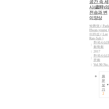
공간 속 세
시(歲時)의
전승과 변
이양상
박환영
(
Park
Hwan
-
young
이란섭 ( Lee
Ran-Sub )
한국사상
화학회
2017
한국사상
문화
Vol.90 No.
원
문
보
기
2