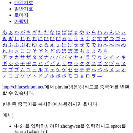
단위기호
일반기호
로마자
아랍어
あ
ぁ
か
が
さ
ざ
た
だ
な
は
ば
ぱ
ま
や
ゃ
ら
わ
ゎ
ん
い
ぃ
き
ぎ
し
じ
ち
ぢ
に
ひ
び
ぴ
み
り
う
ぅ
く
ぐ
す
ず
つ
づ
っ
ぬ
ふ
ぶ
ぷ
む
ゆ
ゅ
る
え
ぇ
け
げ
せ
ぜ
て
で
ね
へ
べ
ぺ
め
れ
お
ぉ
こ
ご
そ
ぞ
と
ど
の
ほ
ぼ
ぽ
も
よ
ょ
ろ
を
ア
ァ
カ
サ
ザ
タ
ダ
ナ
ハ
バ
パ
マ
ヤ
ャ
ラ
ワ
ヮ
ン
イ
ィ
キ
ギ
シ
ジ
チ
ヂ
ニ
ヒ
ビ
ピ
ミ
リ
ウ
ゥ
ク
グ
ス
ズ
ツ
ヅ
ッ
ヌ
フ
ブ
プ
ム
ユ
ュ
ル
エ
ェ
ケ
ゲ
セ
ゼ
テ
デ
ヘ
ベ
ペ
メ
レ
オ
ォ
コ
ゴ
ソ
ゾ
ト
ド
ノ
ホ
ボ
ポ
モ
ヨ
ョ
ロ
ヲ
―
http://chineseinput.net/
에서 pinyin(병음)방식으로 중국어를 변환
할 수 있습니다.
변환된 중국어를 복사하여 사용하시면 됩니다.
예시)
中文 을 입력하시려면
zhongwen
을 입력하시고 space를
누르시면됩니다.