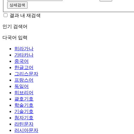
상세검색
결과 내 재검색
인기 검색어
다국어 입력
히라가나
가타카나
중국어
한글고어
그리스문자
프랑스어
독일어
히브리어
괄호기호
학술기호
기술기호
첨자기호
라틴문자
러시아문자