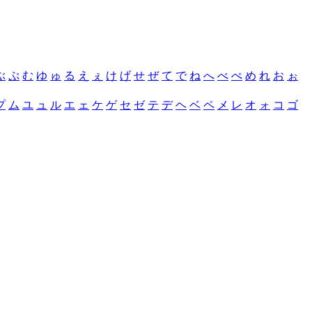
ぶ
ぷ
む
ゆ
ゅ
る
え
ぇ
け
げ
せ
ぜ
て
で
ね
へ
べ
ぺ
め
れ
お
ぉ
プ
ム
ユ
ュ
ル
エ
ェ
ケ
ゲ
セ
ゼ
テ
デ
ヘ
ベ
ペ
メ
レ
オ
ォ
コ
ゴ