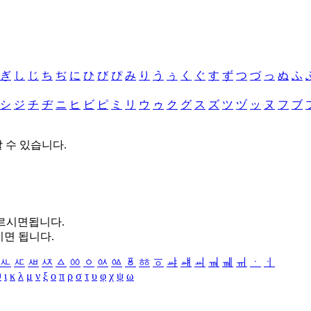
ぎ
し
じ
ち
ぢ
に
ひ
び
ぴ
み
り
う
ぅ
く
ぐ
す
ず
つ
づ
っ
ぬ
ふ
シ
ジ
チ
ヂ
ニ
ヒ
ビ
ピ
ミ
リ
ウ
ゥ
ク
グ
ス
ズ
ツ
ヅ
ッ
ヌ
フ
ブ
할 수 있습니다.
누르시면됩니다.
시면 됩니다.
ㅻ
ㅼ
ㅽ
ㅾ
ㅿ
ㆀ
ㆁ
ㆂ
ㆃ
ㆄ
ㆅ
ㆆ
ㆇ
ㆈ
ㆉ
ㆊ
ㆋ
ㆌ
ㆍ
ㆎ
θ
ι
κ
λ
μ
ν
ξ
ο
π
ρ
σ
τ
υ
φ
χ
ψ
ω