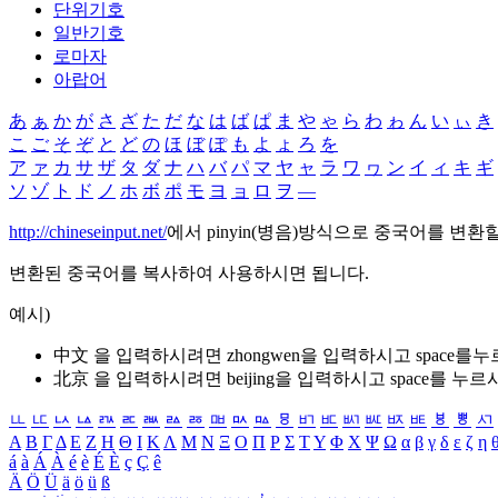
단위기호
일반기호
로마자
아랍어
あ
ぁ
か
が
さ
ざ
た
だ
な
は
ば
ぱ
ま
や
ゃ
ら
わ
ゎ
ん
い
ぃ
き
こ
ご
そ
ぞ
と
ど
の
ほ
ぼ
ぽ
も
よ
ょ
ろ
を
ア
ァ
カ
サ
ザ
タ
ダ
ナ
ハ
バ
パ
マ
ヤ
ャ
ラ
ワ
ヮ
ン
イ
ィ
キ
ギ
ソ
ゾ
ト
ド
ノ
ホ
ボ
ポ
モ
ヨ
ョ
ロ
ヲ
―
http://chineseinput.net/
에서 pinyin(병음)방식으로 중국어를 변환
변환된 중국어를 복사하여 사용하시면 됩니다.
예시)
中文 을 입력하시려면
zhongwen
을 입력하시고 space를
北京 을 입력하시려면
beijing
을 입력하시고 space를 누르
ㅥ
ㅦ
ㅧ
ㅨ
ㅩ
ㅪ
ㅫ
ㅬ
ㅭ
ㅮ
ㅯ
ㅰ
ㅱ
ㅲ
ㅳ
ㅴ
ㅵ
ㅶ
ㅷ
ㅸ
ㅹ
ㅺ
Α
Β
Γ
Δ
Ε
Ζ
Η
Θ
Ι
Κ
Λ
Μ
Ν
Ξ
Ο
Π
Ρ
Σ
Τ
Υ
Φ
Χ
Ψ
Ω
α
β
γ
δ
ε
ζ
η
á
à
Á
À
é
è
É
È
ç
Ç
ê
Ä
Ö
Ü
ä
ö
ü
ß