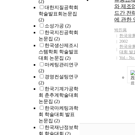
(2)
와 제조
대한지질공학회
드간 전
학술발표회논문집
에 관한 
(2)
소성가공
(2)
박진용
한국지진공학회
한국유
논문집
(2)
2002
한국생산제조시
한국유통
스템학회 학술발표
대회 발
대회 논문집
(2)
Vol.- No
마케팅관리연구
(2)
경영컨설팅연구
기
(2)
한국기계가공학
회 춘추계학술대회
논문집
(2)
한국마케팅과학
회 학술대회 발표
논문집
(2)
한국재난정보학
회 학술대회
(2)