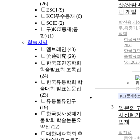
(26)
상/산란
ESCI
(9)
템 개발
KCI우수등재
(6)
박진용
,
김
SCIE
(2)
우
,
홍종기
,
구)KCI등재(통
장희
합)
(1)
한국표
학술지명
2023
멤브레인
(43)
한국표면
流通硏究
(29)
술발표회
Vol.2023
한국표면공학회
학술발표회 초록집
(24)
한국유통학회 학
기
술대회 발표논문집
(23)
유통물류연구
3
(19)
일본의 
한국방사성폐기
사성폐기
물학회 학술논문요
법제
약집
(12)
박진용
대한내과학회 추
중앙대학