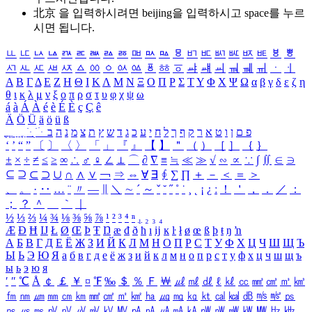
北京 을 입력하시려면
beijing
을 입력하시고 space를 누르
시면 됩니다.
ㅥ
ㅦ
ㅧ
ㅨ
ㅩ
ㅪ
ㅫ
ㅬ
ㅭ
ㅮ
ㅯ
ㅰ
ㅱ
ㅲ
ㅳ
ㅴ
ㅵ
ㅶ
ㅷ
ㅸ
ㅹ
ㅺ
ㅻ
ㅼ
ㅽ
ㅾ
ㅿ
ㆀ
ㆁ
ㆂ
ㆃ
ㆄ
ㆅ
ㆆ
ㆇ
ㆈ
ㆉ
ㆊ
ㆋ
ㆌ
ㆍ
ㆎ
Α
Β
Γ
Δ
Ε
Ζ
Η
Θ
Ι
Κ
Λ
Μ
Ν
Ξ
Ο
Π
Ρ
Σ
Τ
Υ
Φ
Χ
Ψ
Ω
α
β
γ
δ
ε
ζ
η
θ
ι
κ
λ
μ
ν
ξ
ο
π
ρ
σ
τ
υ
φ
χ
ψ
ω
á
à
Á
À
é
è
É
È
ç
Ç
ê
Ä
Ö
Ü
ä
ö
ü
ß
ְ
ֳ
ֲ
ֱ
ָ
ַ
ֵ
ֶ
ִ
ֹ
ּ
ֻ
ׂ
ׁ
ּ
ב
ה
נ
מ
צ
ת
ץ
ש
ד
ג
כ
ע
י
ח
ל
ך
ף
ק
ר
א
ט
ו
ן
ם
פ
‘
’
“
”
〔
〕
〈
〉
「
」
『
』
【
】
＂
（
）
［
］
｛
｝
±
×
÷
≠
≤
≥
∞
∴
♂
♀
∠
⊥
⌒
∂
∇
≡
≒
≪
≫
√
∽
∝
∵
∫
∬
∈
∋
⊆
⊇
⊂
⊃
∪
∩
∧
∨
￢
⇒
⇔
∀
∃
∮
∑
∏
＋
－
＜
＝
＞
、
。
·
‥
…
¨
〃
―
∥
＼
∼
´
～
ˇ
˘
˝
˚
˙
¸
˛
¡
¿
ː
！
＇
，
．
／
：
；
？
＾
＿
｀
｜
½
⅓
⅔
¼
¾
⅛
⅜
⅝
⅞
¹
²
³
⁴
ⁿ
₁
₂
₃
₄
Æ
Ð
Ħ
Ĳ
Ł
Ø
Œ
Þ
Ŧ
Ŋ
æ
đ
ð
ħ
ı
ĳ
ĸ
ŀ
ł
ø
œ
ß
þ
ŧ
ŋ
ŉ
А
Б
В
Г
Д
Е
Ё
Ж
З
И
Й
К
Л
М
Н
О
П
Р
С
Т
У
Ф
Х
Ц
Ч
Ш
Щ
Ъ
Ы
Ь
Э
Ю
Я
а
б
в
г
д
е
ё
ж
з
и
й
к
л
м
н
о
п
р
с
т
у
ф
х
ц
ч
ш
щ
ъ
ы
ь
э
ю
я
′
″
℃
Å
￠
￡
￥
¤
℉
‰
＄
％
Ｆ
￦
㎕
㎖
㎗
ℓ
㎘
㏄
㎣
㎤
㎥
㎦
㎙
㎚
㎛
㎜
㎝
㎞
㎟
㎠
㎡
㎢
㏊
㎍
㎎
㎏
㏏
㎈
㎉
㏈
㎧
㎨
㎰
㎱
㎲
㎳
㎴
㎵
㎶
㎷
㎸
㎹
㎀
㎁
㎂
㎃
㎄
㎺
㎻
㎽
㎾
㎿
㎐
㎑