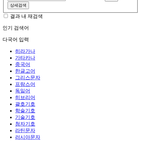
상세검색
결과 내 재검색
인기 검색어
다국어 입력
히라가나
가타카나
중국어
한글고어
그리스문자
프랑스어
독일어
히브리어
괄호기호
학술기호
기술기호
첨자기호
라틴문자
러시아문자