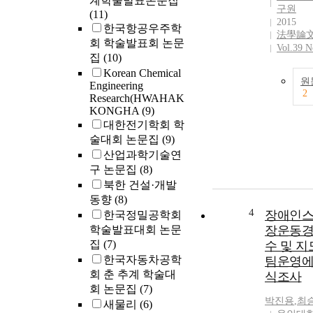
계학술발표논문집
구원
(11)
2015
한국항공우주학
法學論
회 학술발표회 논문
Vol.39 N
집
(10)
Korean Chemical
원
Engineering
2
Research(HWAHAK
KONGHA
(9)
대한전기학회 학
술대회 논문집
(9)
산업과학기술연
구 논문집
(8)
북한 건설·개발
동향
(8)
4
장애인스
한국정밀공학회
학술발표대회 논문
장운동경
집
(7)
수 및 
한국자동차공학
팀운영에
회 춘 추계 학술대
식조사
회 논문집
(7)
박진용
,
최
새물리
(6)