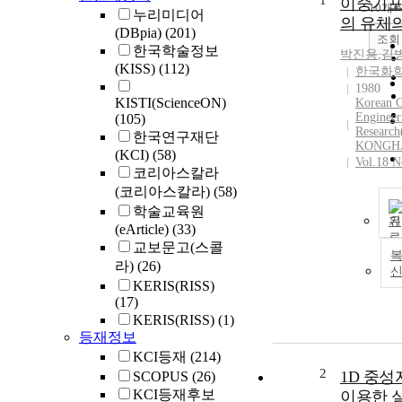
1
이중기
10개
누리미디어
의 유체
(DBpia)
(201)
조회
한국학술정보
박진용
,
김
(KISS)
(112)
한국화
1980
KISTI(ScienceON)
Korean 
Engineer
(105)
Resear
한국연구재단
KONGH
(KCI)
(58)
Vol.18 N
코리아스칼라
(코리아스칼라)
(58)
학술교육원
기
(eArticle)
(33)
교보문고(스콜
복
라)
(26)
KERIS(RISS)
(17)
KERIS(RISS)
(1)
등재정보
KCI등재
(214)
2
1D 중
SCOPUS
(26)
KCI등재후보
이용한 