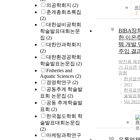
의공학회지
(2)
원
춘계총회초록집
2
(2)
대한설비공학회
9
BIBA장
학술발표대회논문
한 이온
집
(2)
템 개발 
대한안과학회지
(2)
주입 결
대한환경공학회
박진용
,
옥
학술발표논문집
(2)
기
,
김성준
,
Fisheries and
장희
Aquatic Sciences
(2)
한국표
경영학연구
(2)
2022
공동추계 학술발
한국표면
표회 논문집
(2)
술발표회
Vol.2022
공동 추계학술발
표회
(2)
한국철도학회 학
술발표대회논문집
기
(2)
마케팅과학연구
10
유통업체