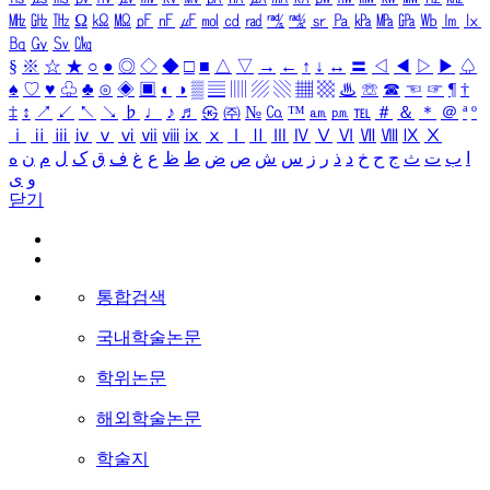
㎒
㎓
㎔
Ω
㏀
㏁
㎊
㎋
㎌
㏖
㏅
㎭
㎮
㎯
㏛
㎩
㎪
㎫
㎬
㏝
㏐
㏓
㏃
㏉
㏜
㏆
§
※
☆
★
○
●
◎
◇
◆
□
■
△
▽
→
←
↑
↓
↔
〓
◁
◀
▷
▶
♤
♠
♡
♥
♧
♣
⊙
◈
▣
◐
◑
▒
▤
▥
▨
▧
▦
▩
♨
☏
☎
☜
☞
¶
†
‡
↕
↗
↙
↖
↘
♭
♩
♪
♬
㉿
㈜
№
㏇
™
㏂
㏘
℡
＃
＆
＊
＠
ª
º
ⅰ
ⅱ
ⅲ
ⅳ
ⅴ
ⅵ
ⅶ
ⅷ
ⅸ
ⅹ
Ⅰ
Ⅱ
Ⅲ
Ⅳ
Ⅴ
Ⅵ
Ⅶ
Ⅷ
Ⅸ
Ⅹ
ا
ب
ت
ث
ج
ح
خ
د
ذ
ر
ز
س
ش
ص
ض
ط
ظ
ع
غ
ف
ق
ک
ل
م
ن
ه
و
ی
닫기
통합검색
국내학술논문
학위논문
해외학술논문
학술지