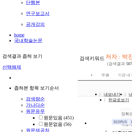
단행본
연구보고서
공개강의
home
국내학술논문
저자 : 박
검색결과 좁혀 보기
검색키워드
(검색결과
50
선택해제
무료
기관 내
좁혀본 항목 보기순서
내보내기
검색량순
한글로보기
가나다순
원문유무
정확
원문있음
(451)
원문없음
(56)
내림
원문제공처