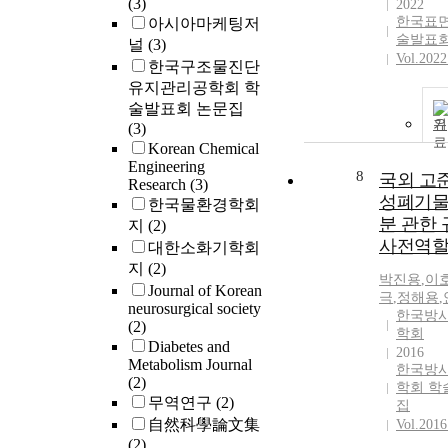
(3)
2022
한국표면
아시아마케팅저
술발표회
널
(3)
Vol.2022
한국구조물진단
유지관리공학회 학
술발표회 논문집
기
(3)
Korean Chemical
Engineering
8
국외 고
Research
(3)
성폐기물
한국물환경학회
분 관한
지
(2)
사전역할
대한소화기학회
지
(2)
박진용
,
이
Journal of Korean
극
,
정해용
,
neurosurgical society
한국방
(2)
학회
Diabetes and
2016
Metabolism Journal
한국방
(2)
학회 학
무역연구
(2)
집
自然科學論文集
Vol.2016
(2)