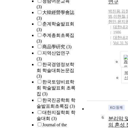
청람어문교육
연구
(3)
박진용
,
김
大韓經營學會誌
범
,
이현철
,
(3)
현만
,
윤지
춘계학술발표회
대한내
(3)
1986
추계총회초록집
대한내
(3)
Vol.31 N
商品學硏究
(3)
지역산업연구
(3)
기
한국경영정보학
회 학술대회논문집
복
(3)
한국토양비료학
회 학술발표회 초록
집
(3)
한국진공학회 학
술발표회초록집
(3)
대한지질학회 학
6
분리막 
술대회
(3)
의 혼성 
Journal of the