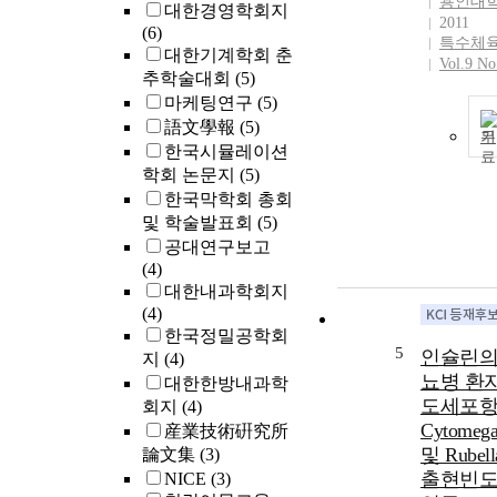
용인대
대한경영학회지
2011
(6)
특수체
대한기계학회 춘
Vol.9 No
추학술대회
(5)
마케팅연구
(5)
語文學報
(5)
기
한국시뮬레이션
학회 논문지
(5)
한국막학회 총회
및 학술발표회
(5)
공대연구보고
(4)
대한내과학회지
(4)
한국정밀공학회
5
인슐린의
지
(4)
뇨병 환
대한한방내과학
도세포항
회지
(4)
Cytomega
産業技術硏究所
및 Rube
論文集
(3)
출현빈도
NICE
(3)