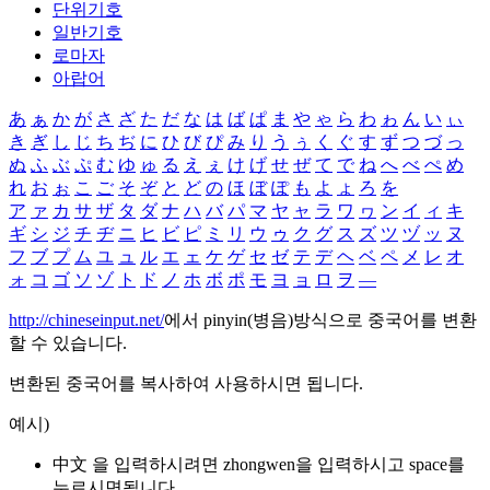
단위기호
일반기호
로마자
아랍어
あ
ぁ
か
が
さ
ざ
た
だ
な
は
ば
ぱ
ま
や
ゃ
ら
わ
ゎ
ん
い
ぃ
き
ぎ
し
じ
ち
ぢ
に
ひ
び
ぴ
み
り
う
ぅ
く
ぐ
す
ず
つ
づ
っ
ぬ
ふ
ぶ
ぷ
む
ゆ
ゅ
る
え
ぇ
け
げ
せ
ぜ
て
で
ね
へ
べ
ぺ
め
れ
お
ぉ
こ
ご
そ
ぞ
と
ど
の
ほ
ぼ
ぽ
も
よ
ょ
ろ
を
ア
ァ
カ
サ
ザ
タ
ダ
ナ
ハ
バ
パ
マ
ヤ
ャ
ラ
ワ
ヮ
ン
イ
ィ
キ
ギ
シ
ジ
チ
ヂ
ニ
ヒ
ビ
ピ
ミ
リ
ウ
ゥ
ク
グ
ス
ズ
ツ
ヅ
ッ
ヌ
フ
ブ
プ
ム
ユ
ュ
ル
エ
ェ
ケ
ゲ
セ
ゼ
テ
デ
ヘ
ベ
ペ
メ
レ
オ
ォ
コ
ゴ
ソ
ゾ
ト
ド
ノ
ホ
ボ
ポ
モ
ヨ
ョ
ロ
ヲ
―
http://chineseinput.net/
에서 pinyin(병음)방식으로 중국어를 변환
할 수 있습니다.
변환된 중국어를 복사하여 사용하시면 됩니다.
예시)
中文 을 입력하시려면
zhongwen
을 입력하시고 space를
누르시면됩니다.