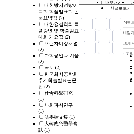
내보내기
대한방사선방어
한글로보기
학회 학술발표회 논
문요약집
(2)
정확
대한용접학회 특
별강연 및 학술발표
내림
대회 개요집
(2)
프랜차이징저널
10개
(2)
조회
화학공업과 기술
(2)
국토
(2)
한국화학공학회
추계학술발표논문
집
(2)
社會科學硏究
(1)
사회과학연구
(1)
法學論文集
(1)
大韓應急醫學會
誌
(1)