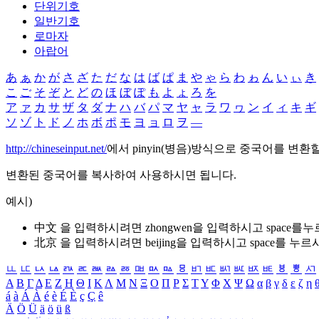
단위기호
일반기호
로마자
아랍어
あ
ぁ
か
が
さ
ざ
た
だ
な
は
ば
ぱ
ま
や
ゃ
ら
わ
ゎ
ん
い
ぃ
き
こ
ご
そ
ぞ
と
ど
の
ほ
ぼ
ぽ
も
よ
ょ
ろ
を
ア
ァ
カ
サ
ザ
タ
ダ
ナ
ハ
バ
パ
マ
ヤ
ャ
ラ
ワ
ヮ
ン
イ
ィ
キ
ギ
ソ
ゾ
ト
ド
ノ
ホ
ボ
ポ
モ
ヨ
ョ
ロ
ヲ
―
http://chineseinput.net/
에서 pinyin(병음)방식으로 중국어를 변환
변환된 중국어를 복사하여 사용하시면 됩니다.
예시)
中文 을 입력하시려면
zhongwen
을 입력하시고 space를
北京 을 입력하시려면
beijing
을 입력하시고 space를 누르
ㅥ
ㅦ
ㅧ
ㅨ
ㅩ
ㅪ
ㅫ
ㅬ
ㅭ
ㅮ
ㅯ
ㅰ
ㅱ
ㅲ
ㅳ
ㅴ
ㅵ
ㅶ
ㅷ
ㅸ
ㅹ
ㅺ
Α
Β
Γ
Δ
Ε
Ζ
Η
Θ
Ι
Κ
Λ
Μ
Ν
Ξ
Ο
Π
Ρ
Σ
Τ
Υ
Φ
Χ
Ψ
Ω
α
β
γ
δ
ε
ζ
η
á
à
Á
À
é
è
É
È
ç
Ç
ê
Ä
Ö
Ü
ä
ö
ü
ß