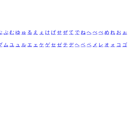
ぶ
ぷ
む
ゆ
ゅ
る
え
ぇ
け
げ
せ
ぜ
て
で
ね
へ
べ
ぺ
め
れ
お
ぉ
プ
ム
ユ
ュ
ル
エ
ェ
ケ
ゲ
セ
ゼ
テ
デ
ヘ
ベ
ペ
メ
レ
オ
ォ
コ
ゴ