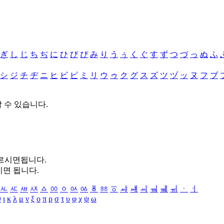
ぎ
し
じ
ち
ぢ
に
ひ
び
ぴ
み
り
う
ぅ
く
ぐ
す
ず
つ
づ
っ
ぬ
ふ
シ
ジ
チ
ヂ
ニ
ヒ
ビ
ピ
ミ
リ
ウ
ゥ
ク
グ
ス
ズ
ツ
ヅ
ッ
ヌ
フ
ブ
할 수 있습니다.
누르시면됩니다.
시면 됩니다.
ㅻ
ㅼ
ㅽ
ㅾ
ㅿ
ㆀ
ㆁ
ㆂ
ㆃ
ㆄ
ㆅ
ㆆ
ㆇ
ㆈ
ㆉ
ㆊ
ㆋ
ㆌ
ㆍ
ㆎ
θ
ι
κ
λ
μ
ν
ξ
ο
π
ρ
σ
τ
υ
φ
χ
ψ
ω