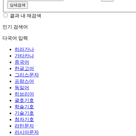
상세검색
결과 내 재검색
인기 검색어
다국어 입력
히라가나
가타카나
중국어
한글고어
그리스문자
프랑스어
독일어
히브리어
괄호기호
학술기호
기술기호
첨자기호
라틴문자
러시아문자